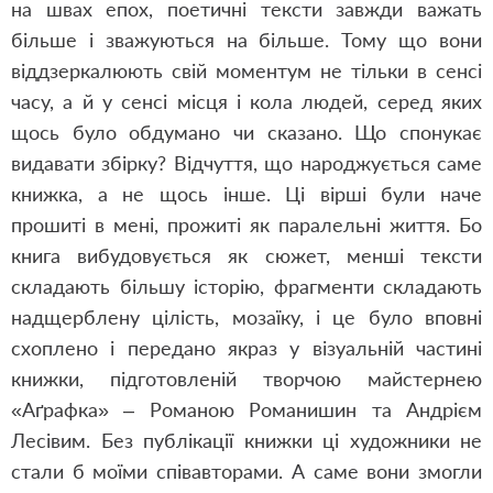
на швах епох, поетичні тексти завжди важать
більше і зважуються на більше. Тому що вони
віддзеркалюють свій моментум не тільки в сенсі
часу, а й у сенсі місця і кола людей, серед яких
щось було обдумано чи сказано. Що спонукає
видавати збірку? Відчуття, що народжується саме
книжка, а не щось інше. Ці вірші були наче
прошиті в мені, прожиті як паралельні життя. Бо
книга вибудовується як сюжет, менші тексти
складають більшу історію, фрагменти складають
надщерблену цілість, мозаїку, і це було вповні
схоплено і передано якраз у візуальній частині
книжки, підготовленій творчою майстернею
«Аґрафка» – Романою Романишин та Андрієм
Лесівим. Без публікації книжки ці художники не
стали б моїми співавторами. А саме вони змогли