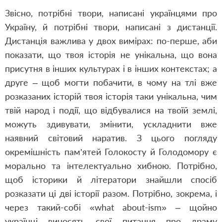
Звісно, потрібні твори, написані українцями про
Україну, й потрібні твори, написані з дистанції.
Дистанція важлива у двох вимірах: по-перше, аби
показати, що твоя історія не унікальна, що вона
присутня в інших культурах і в інших контекстах; а
друге – щоб могти побачити, в чому на тлі вже
розказаних історій твоя історія таки унікальна, чим
твій народ і події, що відбувалися на твоїй землі,
можуть здивувати, змінити, ускладнити вже
наявний світовий наратив. З цього погляду
окремішність пам’ятей Голокосту й Голодомору є
морально та інтелектуально хибною. Потрібно,
щоб історики й літератори знайшли спосіб
розказати ці дві історії разом. Потрібно, зокрема, і
через такий-собі «what about-ism» – щойно
українці виносять свої питання про драму