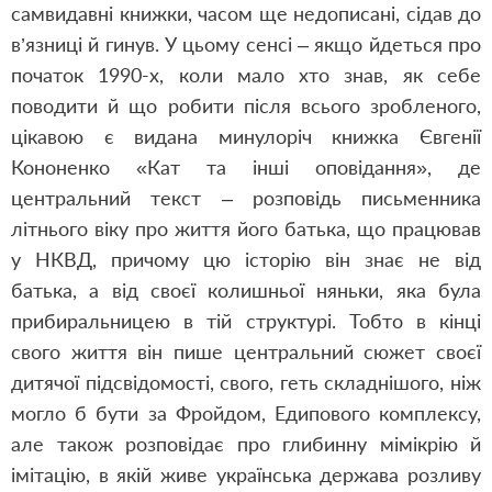
самвидавні книжки, часом ще недописані, сідав до
в’язниці й гинув. У цьому сенсі – якщо йдеться про
початок 1990-х, коли мало хто знав, як себе
поводити й що робити після всього зробленого,
цікавою є видана минулоріч книжка Євгенії
Кононенко «Кат та інші оповідання», де
центральний текст – розповідь письменника
літнього віку про життя його батька, що працював
у НКВД, причому цю історію він знає не від
батька, а від своєї колишньої няньки, яка була
прибиральницею в тій структурі. Тобто в кінці
свого життя він пише центральний сюжет своєї
дитячої підсвідомості, свого, геть складнішого, ніж
могло б бути за Фройдом, Едипового комплексу,
але також розповідає про глибинну мімікрію й
імітацію, в якій живе українська держава розливу