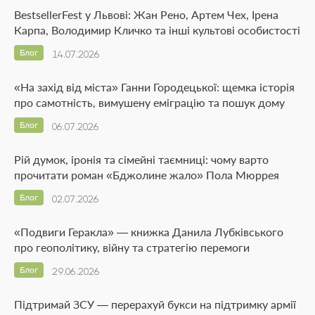
BestsellerFest у Львові: Жан Рено, Артем Чех, Ірена
Карпа, Володимир Кличко та інші культові особистості
Блог
14.07.2026
«На захід від міста» Ганни Городецької: щемка історія
про самотність, вимушену еміграцію та пошук дому
Блог
06.07.2026
Рій думок, іронія та сімейні таємниці: чому варто
прочитати роман «Бджолине жало» Пола Мюррея
Блог
02.07.2026
«Подвиги Геракла» — книжка Данила Лубківського
про геополітику, війну та стратегію перемоги
Блог
29.06.2026
Підтримай ЗСУ — перерахуй букси на підтримку армії