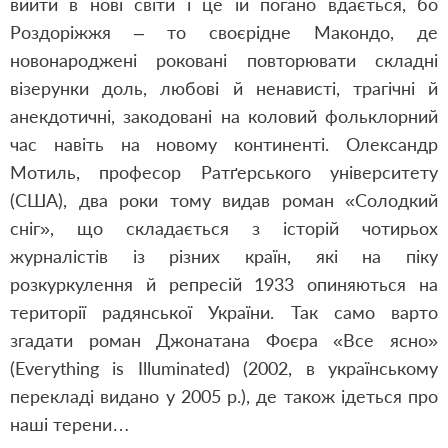
вийти в нові світи і це їй погано вдається, бо
Роздоріжжя – то своєрідне Макондо, де
новонароджені роковані повторювати складні
візерунки доль, любові й ненависті, трагічні й
анекдотичні, закодовані на коловий фольклорний
час навіть на новому континенті. Олександр
Мотиль, професор Ратґерського університету
(США), два роки тому видав роман «Солодкий
сніг», що складається з історій чотирьох
журналістів із різних країн, які на піку
розкуркулення й репресій 1933 опиняються на
території радянської України. Так само варто
згадати роман Джонатана Фоєра «Все ясно»
(Everything is Illuminated) (2002, в українському
перекладі видано у 2005 р.), де також ідеться про
наші терени…