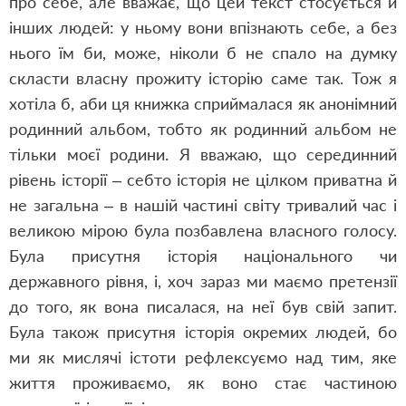
про себе, але вважає, що цей текст стосується й
інших людей: у ньому вони впізнають себе, а без
нього їм би, може, ніколи б не спало на думку
скласти власну прожиту історію саме так. Тож я
хотіла б, аби ця книжка сприймалася як анонімний
родинний альбом, тобто як родинний альбом не
тільки моєї родини. Я вважаю, що серединний
рівень історії – себто історія не цілком приватна й
не загальна – в нашій частині світу тривалий час і
великою мірою була позбавлена власного голосу.
Була присутня історія національного чи
державного рівня, і, хоч зараз ми маємо претензії
до того, як вона писалася, на неї був свій запит.
Була також присутня історія окремих людей, бо
ми як мислячі істоти рефлексуємо над тим, яке
життя проживаємо, як воно стає частиною