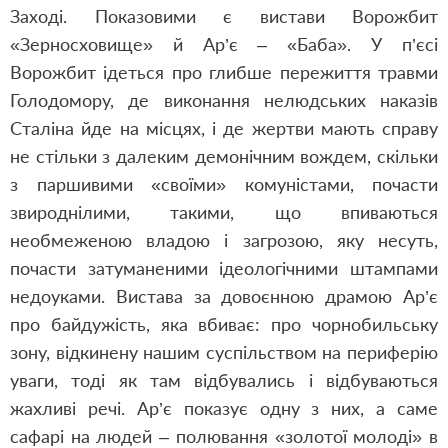
Заході. Показовими є вистави Ворожбит
«Зерносховище» й Ар’є – «Баба». У п’єсі
Ворожбит ідеться про глибше пережиття травми
Голодомору, де виконання нелюдських наказів
Сталіна йде на місцях, і де жертви мають справу
не стільки з далеким демонічним вождем, скільки
з паршивими «своїми» комуністами, почасти
звироднілими, такими, що впиваються
необмеженою владою і загрозою, яку несуть,
почасти затуманеними ідеологічними штампами
недоуками. Вистава за довоєнною драмою Ар’є
про байдужість, яка вбиває: про чорнобильську
зону, відкинену нашим суспільством на периферію
уваги, тоді як там відбувались і відбуваються
жахливі речі. Ар’є показує одну з них, а саме
сафарі на людей – полювання «золотої молоді» в