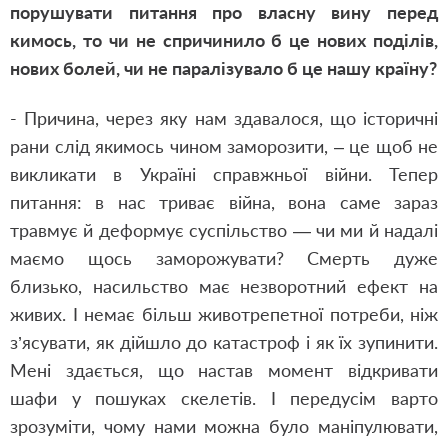
порушувати питання про власну вину перед
кимось, то чи не спричинило б це нових поділів,
нових болей, чи не паралізувало б це нашу країну?
- Причина, через яку нам здавалося, що історичні
рани слід якимось чином заморозити, – це щоб не
викликати в Україні справжньої війни. Тепер
питання: в нас триває війна, вона саме зараз
травмує й деформує суспільство — чи ми й надалі
маємо щось заморожувати? Смерть дуже
близько, насильство має незворотний ефект на
живих. І немає більш животрепетної потреби, ніж
з’ясувати, як дійшло до катастроф і як їх зупинити.
Мені здається, що настав момент відкривати
шафи у пошуках скелетів. І передусім варто
зрозуміти, чому нами можна було маніпулювати,