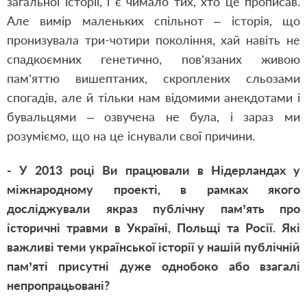
загальної історії, і є чимало тих, хто це прописав.
Але вимір маленьких спільнот – історія, що
пронизувала три-чотири покоління, хай навіть не
спадкоємних генетично, пов’язаних живою
пам’яттю вишептаних, скроплених сльозами
спогадів, але й тільки нам відомими анекдотами і
бувальцями – озвучена не була, і зараз ми
розуміємо, що на це існували свої причини.
- У 2013 році Ви працювали в Нідерландах у
міжнародному проекті, в рамках якого
досліджували якраз публічну пам’ять про
історичні травми в Україні, Польщі та Росії. Які
важливі теми української історії у нашій публічній
пам’яті присутні дуже однобоко або взагалі
непропрацьовані?