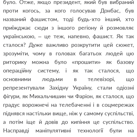
було. Отже, якщо президент, який був вибраний
проти когось, за кого голосував Донбас, був
названий фашистом, тоді будь-хто інший, хто
приїжджає сюди з іншого регіону й розмовляє
українською, – це теж, напевно, фашист. Як так
сталося? Дуже важливо розкрутити цей сюжет,
зрозуміти, чому в головах багатьох людей цю
риторику можна було «прошити» як базову
операційну систему, і як так сталося, що
основними людьми в телевізорі, що
репрезентували Західну Україну, стали одіозні
фігури, як Михальчишин чи Фаріон, як сталося, що
градус ворожнечі на телебаченні і в соцмережах
піднявся настільки вище, ніж у самому суспільстві,
а потім іще й довів до кипіння це суспільство.
Насправді маніпулятивні технології були на