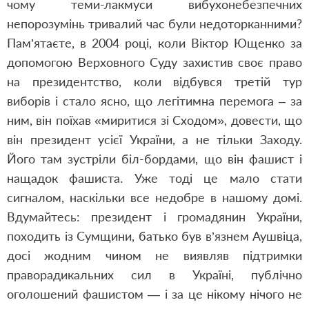
чому теми-лакмуси вибухонебезпечних
непорозумінь тривалий час були недоторканними?
Пам’ятаєте, в 2004 році, коли Віктор Ющенко за
допомогою Верховного Суду захистив своє право
на президентство, коли відбувся третій тур
виборів і стало ясно, що легітимна перемога – за
ним, він поїхав «миритися зі Сходом», довести, що
він президент усієї України, а не тільки Заходу.
Його там зустріли біл-бордами, що він фашист і
нащадок фашиста. Уже тоді це мало стати
сигналом, наскільки все недобре в нашому домі.
Вдумайтесь: президент і громадянин України,
походить із Сумщини, батько був в’язнем Аушвіца,
досі жодним чином не виявляв підтримки
праворадикальних сил в Україні, публічно
оголошений фашистом — і за це нікому нічого не