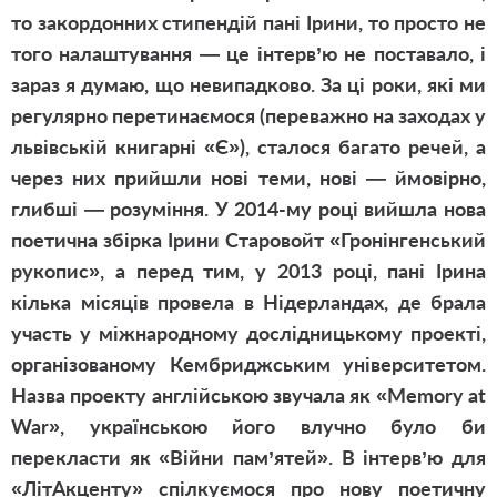
то закордонних стипендій пані Ірини, то просто не
того налаштування — це інтерв’ю не поставало, і
зараз я думаю, що невипадково. За ці роки, які ми
регулярно перетинаємося (переважно на заходах у
львівській книгарні «Є»), сталося багато речей, а
через них прийшли нові теми, нові — ймовірно,
глибші — розуміння. У 2014-му році вийшла нова
поетична збірка Ірини Старовойт
«Гронінгенський
рукопис»
, а перед тим, у 2013 році, пані Ірина
кілька місяців провела в Нідерландах, де брала
участь у міжнародному дослідницькому проекті,
організованому Кембриджським університетом.
Назва проекту англійською звучала як «Memory at
War», українською його влучно було би
перекласти як «Війни пам’ятей». В інтерв’ю для
«ЛітАкценту» спілкуємося про нову поетичну