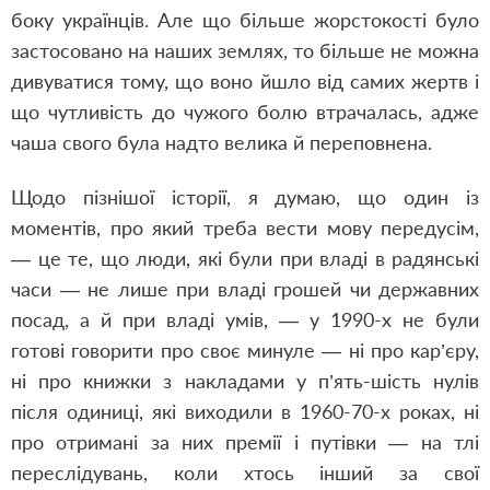
боку українців. Але що більше жорстокості було
застосовано на наших землях, то більше не можна
дивуватися тому, що воно йшло від самих жертв і
що чутливість до чужого болю втрачалась, адже
чаша свого була надто велика й переповнена.
Щодо пізнішої історії, я думаю, що один із
моментів, про який треба вести мову передусім,
— це те, що люди, які були при владі в радянські
часи — не лише при владі грошей чи державних
посад, а й при владі умів, — у 1990-х не були
готові говорити про своє минуле — ні про кар’єру,
ні про книжки з накладами у п’ять-шість нулів
після одиниці, які виходили в 1960-70-х роках, ні
про отримані за них премії і путівки — на тлі
переслідувань, коли хтось інший за свої