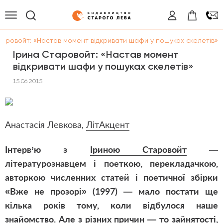
таровойт: «Настав момент відкривати шафи у пошуках скелетів»
Ірина Старовойт: «Настав момент
відкривати шафи у пошуках скелетів»
15.06.2015
Анастасія Левкова,
ЛітАкцент
Інтерв’ю з
Іриною Старовойт
—
літературознавцем і поеткою, перекладачкою,
авторкою численних статей і поетичної збірки
«Вже не прозорі» (1997) — мало постати ще
кілька років тому, коли відбулося наше
знайомство. Але з різних причин — то зайнятості,