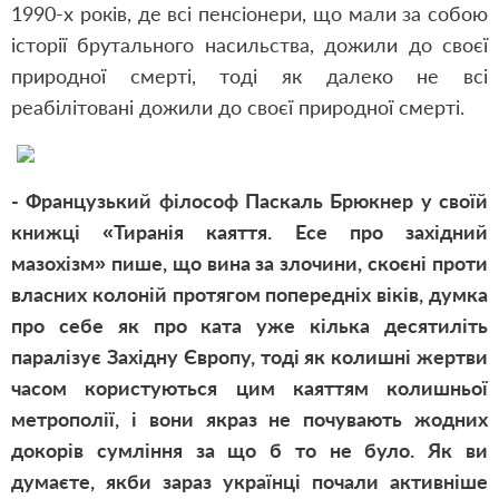
1990-х років, де всі пенсіонери, що мали за собою
історії брутального насильства, дожили до своєї
природної смерті, тоді як далеко не всі
реабілітовані дожили до своєї природної смерті.
- Французький філософ Паскаль Брюкнер у своїй
книжці «Тиранія каяття. Есе про західний
мазохізм» пише, що вина за злочини, скоєні проти
власних колоній протягом попередніх віків, думка
про себе як про ката уже кілька десятиліть
паралізує Західну Європу, тоді як колишні жертви
часом користуються цим каяттям колишньої
метрополії, і вони якраз не почувають жодних
докорів сумління за що б то не було. Як ви
думаєте, якби зараз українці почали активніше