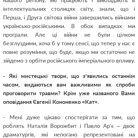
нашого регіону, які працюють і викладають в
інтелектуальних столицях світу, знали, що і
Перша, і Друга світова війни завершились війнами
українсько-російськими. В обох випадках ми
програли. Але ці війни не були цілком
безглуздими, хоча б у тому сенсі, що тепер у нас є
повне розуміння, що буде, якщо ми остаточно не
зійдемо з орбіти російського імперіального впливу.
- Які мистецькі твори, що з’явились останнім
часом, видаються вам важливими як спроби
проговорити травми? Крім уже названого Вами
оповідання Євгенії Кононенко «Кат».
- Мені дуже цікаво спостерігати за тим, що
роблять Наталія Ворожбит і Павло Ар’є – двоє
драматургів, які непогано репрезентовані на