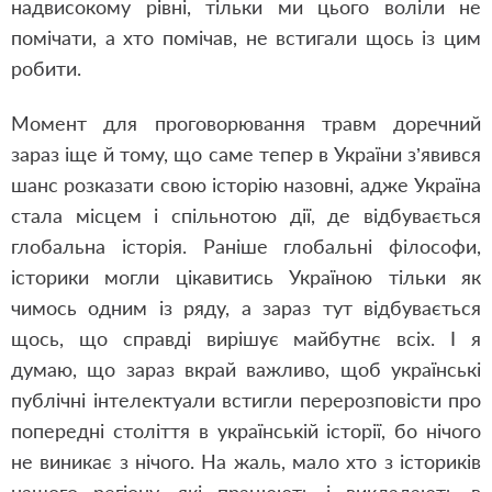
надвисокому рівні, тільки ми цього воліли не
помічати, а хто помічав, не встигали щось із цим
робити.
Момент для проговорювання травм доречний
зараз іще й тому, що саме тепер в України з’явився
шанс розказати свою історію назовні, адже Україна
стала місцем і спільнотою дії, де відбувається
глобальна історія. Раніше глобальні філософи,
історики могли цікавитись Україною тільки як
чимось одним із ряду, а зараз тут відбувається
щось, що справді вирішує майбутнє всіх. І я
думаю, що зараз вкрай важливо, щоб українські
публічні інтелектуали встигли перерозповісти про
попередні століття в українській історії, бо нічого
не виникає з нічого. На жаль, мало хто з істориків