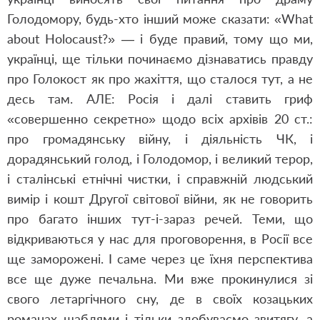
Голодомору, будь-хто інший може сказати: «What
about Holocaust?» — і буде правий, тому що ми,
українці, ще тільки починаємо дізнаватись правду
про Голокост як про жахіття, що сталося тут, а не
десь там. АЛЕ: Росія і далі ставить гриф
«совершенно секретно» щодо всіх архівів 20 ст.:
про громадянську війну, і діяльність ЧК, і
дорадянський голод, і Голодомор, і великий терор,
і сталінські етнічні чистки, і справжній людський
вимір і кошт Другої світової війни, як не говорить
про багато інших тут-і-зараз речей. Теми, що
відкриваються у нас для проговорення, в Росії все
ще заморожені. І саме через це їхня перспектива
все ще дуже печальна. Ми вже прокинулися зі
свого летаргічного сну, де в своїх козацьких
романах шаблями і тільки здобуваємо звитягу, а