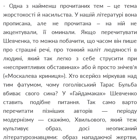
- Одна з найменш прочитаних тем – це тема
жорстокості й насильства. У нашій літературі вона
прописана, але не прочитана – на ній не
акцентували, її оминали. Якщо перечитувати
Шевченка, то можна побачити, що часом він пише
про страшні речі, про тонкий наліт людяності в
людині, який так легко з себе струсити при
«несприятливих обставинах» або й просто знічев’я
(«Москалева криниця»). Хто всерйоз міркував над
тим фатумом, чому гоголівський Тарас Бульба
вбиває свого сина? У «Гайдамаках» Шевченко
ставить подібне питання. Так само варто
перечитати пізніших авторів — періоду
модернізму — скажімо, Хвильового, який теж
культивує образ, досі неописаний
літературознавцями: образ нападаючої жертви,