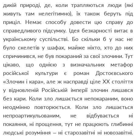
дикій природі, де, коли трапляються люди (які
живуть там нелегітимно), їх також беруть під
приціл. Немає способу довести цю справу до
справедливого підсумку. Ідея безкарності витає в
українському суспільстві. Бо скільки б у нас не
було скелетів у шафах, майже ніхто, хто до них
спричинився, не був покараний за свої злочини. Тут
цікаво, що однією з визначальних метафор
російської культури є роман Достоєвського
«Злочин і кара», але ж насправді ціле ХХ століття
у відновленій Російській імперії злочин лишався
без кари. Коли зло лишається непокараним, воно
неодмінно повторюється. Коли зло лишається
непроартикульованим, не відбувається ні
покаяння, ні прощення, тут не працюють глибинні
людські розуміння – ні старозавітні ні новозавітні.