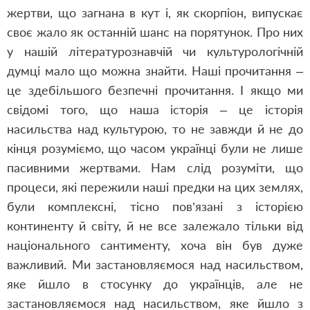
жертви, що загнана в кут і, як скорпіон, випускає
своє жало як останній шанс на порятунок. Про них
у нашій літературознавчій чи культурологічній
думці мало що можна знайти. Наші прочитання –
це здебільшого безпечні прочитання. І якщо ми
свідомі того, що наша історія – це історія
насильства над культурою, то не завжди й не до
кінця розуміємо, що часом українці були не лише
пасивними жертвами. Нам слід розуміти, що
процеси, які пережили наші предки на цих землях,
були комплексні, тісно пов’язані з історією
континенту й світу, й не все залежало тільки від
національного сантименту, хоча він був дуже
важливий. Ми застановляємося над насильством,
яке йшло в стосунку до українців, але не
застановляємося над насильством, яке йшло з