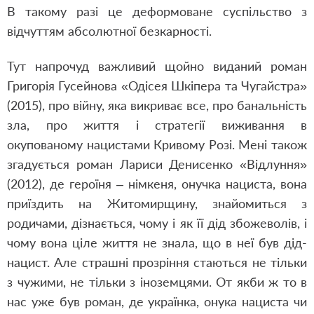
В такому разі це деформоване суспільство з
відчуттям абсолютної безкарності.
Тут напрочуд важливий щойно виданий роман
Григорія Гусейнова «Одісея Шкіпера та Чугайстра»
(2015), про війну, яка викриває все, про банальність
зла, про життя і стратегії виживання в
окупованому нацистами Кривому Розі. Мені також
згадується роман Лариси Денисенко «Відлуння»
(2012), де героїня – німкеня, онучка нациста, вона
приїздить на Житомирщину, знайомиться з
родичами, дізнається, чому і як її дід збожеволів, і
чому вона ціле життя не знала, що в неї був дід-
нацист. Але страшні прозріння стаються не тільки
з чужими, не тільки з іноземцями. От якби ж то в
нас уже був роман, де українка, онука нациста чи