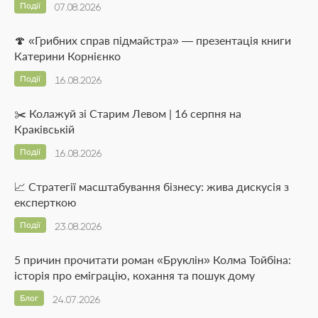
Події
07.08.2026
🍄 «Грибних справ підмайстра» — презентація книги
Катерини Корнієнко
Події
16.08.2026
✂️ Колажуй зі Старим Левом | 16 серпня на
Краківській
Події
16.08.2026
📈 Стратегії масштабування бізнесу: жива дискусія з
експерткою
Події
23.08.2026
5 причин прочитати роман «Бруклін» Колма Тойбіна:
історія про еміграцію, кохання та пошук дому
Блог
24.07.2026