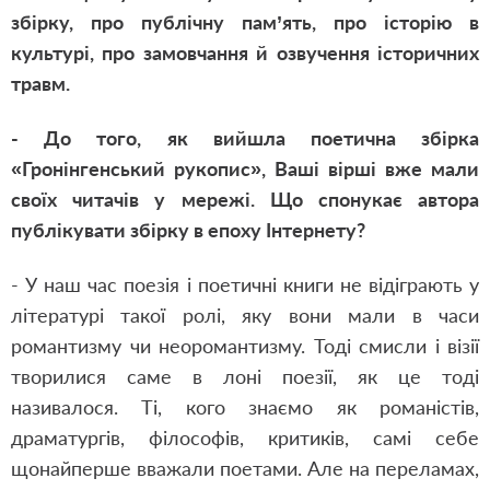
збірку, про публічну пам’ять, про історію в
культурі, про замовчання й озвучення історичних
травм.
- До того, як вийшла поетична збірка
«Гронінгенський рукопис», Ваші вірші вже мали
своїх читачів у мережі. Що спонукає автора
публікувати збірку в епоху Інтернету?
- У наш час поезія і поетичні книги не відіграють у
літературі такої ролі, яку вони мали в часи
романтизму чи неоромантизму. Тоді смисли і візії
творилися саме в лоні поезії, як це тоді
називалося. Ті, кого знаємо як романістів,
драматургів, філософів, критиків, самі себе
щонайперше вважали поетами. Але на переламах,