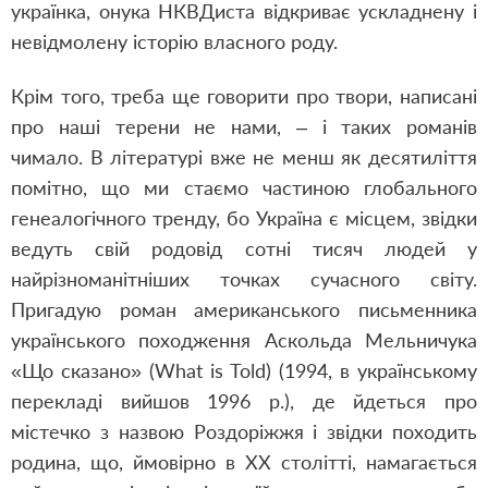
українка, онука НКВДиста відкриває ускладнену і
невідмолену історію власного роду.
Крім того, треба ще говорити про твори, написані
про наші терени не нами, – і таких романів
чимало. В літературі вже не менш як десятиліття
помітно, що ми стаємо частиною глобального
генеалогічного тренду, бо Україна є місцем, звідки
ведуть свій родовід сотні тисяч людей у
найрізноманітніших точках сучасного світу.
Пригадую роман американського письменника
українського походження Аскольда Мельничука
«Що сказано» (What is Told) (1994, в українському
перекладі вийшов 1996 р.), де йдеться про
містечко з назвою Роздоріжжя і звідки походить
родина, що, ймовірно в ХХ столітті, намагається