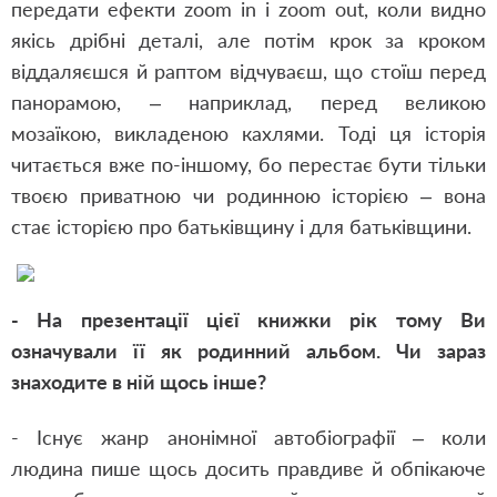
передати ефекти zoom in і zoom out, коли видно
якісь дрібні деталі, але потім крок за кроком
віддаляєшся й раптом відчуваєш, що стоїш перед
панорамою, – наприклад, перед великою
мозаїкою, викладеною кахлями. Тоді ця історія
читається вже по-іншому, бо перестає бути тільки
твоєю приватною чи родинною історією – вона
стає історією про батьківщину і для батьківщини.
- На презентації цієї книжки рік тому Ви
означували її як родинний альбом. Чи зараз
знаходите в ній щось інше?
- Існує жанр анонімної автобіографії – коли
людина пише щось досить правдиве й обпікаюче