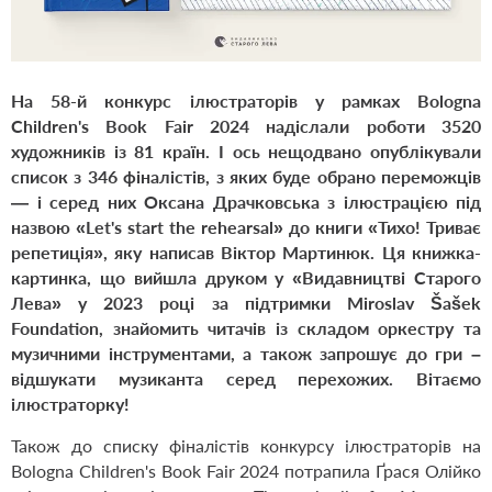
На 58-й конкурс ілюстраторів у рамках Bologna
Children's Book Fair 2024 надіслали роботи 3520
художників із 81 країн.
І ось нещодвано
опублікували
список з 346 фіналістів,
з яких буде обрано переможців
— і серед них Оксана Драчковська з ілюстрацією під
назвою «Let's start the rehearsal» до книги
«Тихо! Триває
репетиція»
, яку написав Віктор Мартинюк.
Ця книжка-
картинка, що вийшла друком у «Видавництві Старого
Лева» у 2023 році за підтримки Miroslav Šašek
Foundation, знайомить читачів із складом оркестру та
музичними інструментами, а також запрошує до гри –
відшукати музиканта серед перехожих. Вітаємо
ілюстраторку!
Також до списку фіналістів конкурсу ілюстраторів на
Bologna Children's Book Fair 2024 потрапила Ґрася Олійко