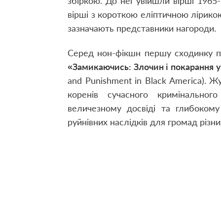
збіркою. До неї увійшли вірші 1965-
вірші з короткою еліптичною лірико
зазначають представники нагороди.
Серед нон-фікшн першу сходинку 
«Замикаючись: Злочин і покарання 
and Punishment in Black America). 
коренів сучасного кримінальн
величезному досвіді та глибокому
руйнівних наслідків для громад різни