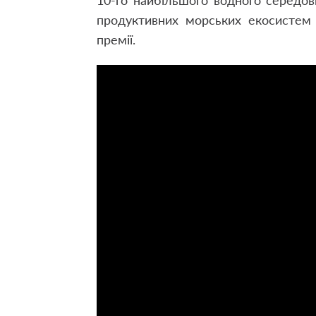
10-го найбільшого водного середови
продуктивних морських екосистем 
премії.