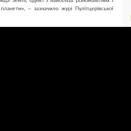
ща Землі, однієї з найбільш різноманітних і
планети», – зазначило журі Пулітцерівської