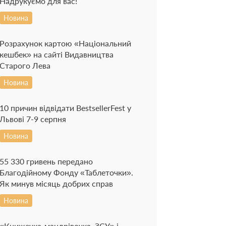
Надрукуємо для вас!
Новина
Розрахунок картою «Національний
кешбек» на сайті Видавництва
Старого Лева
Новина
10 причин відвідати BestsellerFest у
Львові 7-9 серпня
Новина
55 330 гривень передано
Благодійному Фонду «Таблеточки».
Як минув місяць добрих справ
Новина
«Книжечка-мандрівочка. ЗСУ» і