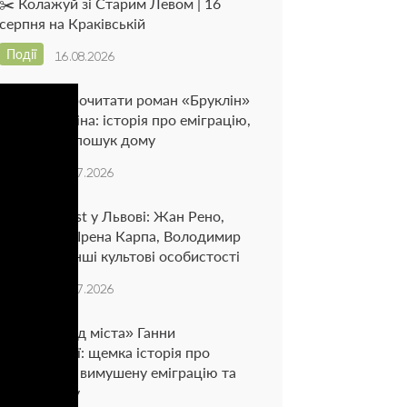
✂️ Колажуй зі Старим Левом | 16
серпня на Краківській
Події
16.08.2026
5 причин прочитати роман «Бруклін»
Колма Тойбіна: історія про еміграцію,
кохання та пошук дому
Блог
24.07.2026
BestsellerFest у Львові: Жан Рено,
Артем Чех, Ірена Карпа, Володимир
Кличко та інші культові особистості
Блог
14.07.2026
«На захід від міста» Ганни
Городецької: щемка історія про
самотність, вимушену еміграцію та
пошук дому