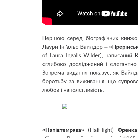
Першою серед біографічних книжок
Лаури Інґальс Вайлдер –
«Прерійськ
of Laura Ingalls Wilder), написаний
К
«глибоко досліджений і елегантно
Зокрема видання показує, як Вайлде
боротьбу за виживання, що супрово
любов і наполегливість.
«Напівтемрява»
(Half-light)
Френка