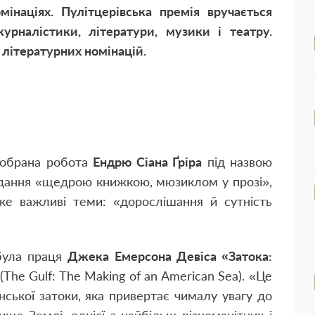
мінаціях. Пулітцерівська премія вручається
урналістики, літератури, музики і театру.
літературних номінацій.
обрана робота
Ендрю Сіана Ґріра
під назвою
видання «щедрою книжкою, мюзиклом у прозі»,
же важливі теми: «дорослішання й сутність
обула праця
Джека Емерсона Девіса «Затока:
(The Gulf: The Making of an American Sea). «Це
нської затоки, яка привертає чималу увагу до