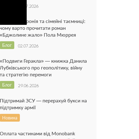
Блог
06.07.2026
Рій думок, іронія та сімейні таємниці:
чому варто прочитати роман
«Бджолине жало» Пола Мюррея
Блог
02.07.2026
«Подвиги Геракла» — книжка Данила
Лубківського про геополітику, війну
та стратегію перемоги
Блог
29.06.2026
Підтримай ЗСУ — перерахуй букси на
підтримку армії
Новина
Оплата частинами від Monobank