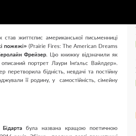
 став життєпис американської письменниці
і пожежі»
(Prairie Fires: The American Dreams
еролайн Фрейзер
. Цю книжку відзначили як
 описаний портрет Лаури Інґальс Вайлдер».
р перетворила бідність, невдачі та постійну
джували її родину, у самостійність, сімейну
 Бідарта
була названа кращою поетичною