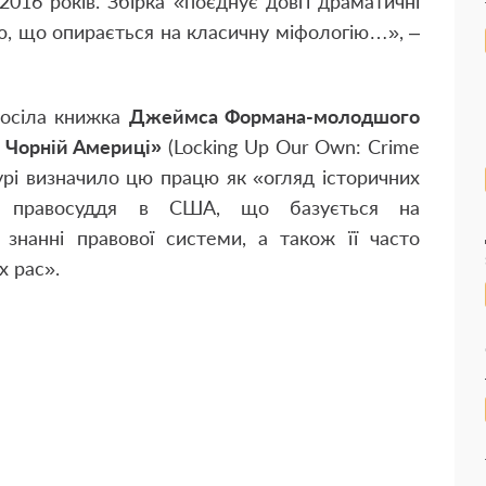
2016 років. Збірка «поєднує довгі драматичні
ю, що опирається на класичну міфологію…», –
посіла книжка
Джеймса Формана-молодшого
у Чорній Америці»
(Locking Up Our Own: Crime
Журі визначило цю працю як «огляд історичних
ого правосуддя в США, що базується на
 знанні правової системи, а також її часто
х рас».