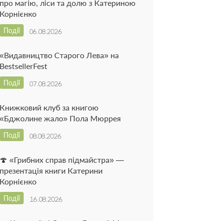
про магію, ліси та долю з Катериною
Корнієнко
Події
06.08.2026
«Видавництво Старого Лева» на
BestsellerFest
Події
07.08.2026
Книжковий клуб за книгою
«Бджолине жало» Пола Мюррея
Події
08.08.2026
🍄 «Грибних справ підмайстра» —
презентація книги Катерини
Корнієнко
Події
16.08.2026