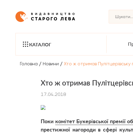
Пр
КАТАЛОГ
/
/
Головна
Новини
Хто ж отримав Пулітцерівську
Хто ж отримав Пулітцерівс
17.04.2018
Поки
комітет Букерівської премії о
престижної нагороди в сфері культ