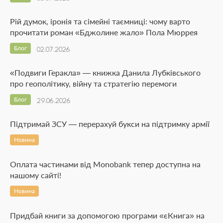
Рій думок, іронія та сімейні таємниці: чому варто
прочитати роман «Бджолине жало» Пола Мюррея
Блог
02.07.2026
«Подвиги Геракла» — книжка Данила Лубківського
про геополітику, війну та стратегію перемоги
Блог
29.06.2026
Підтримай ЗСУ — перерахуй букси на підтримку армії
Новина
Оплата частинами від Monobank тепер доступна на
нашому сайті!
Новина
Придбай книги за допомогою програми «єКнига» на