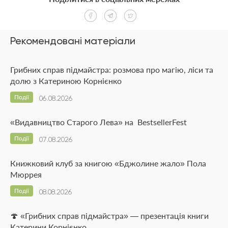
Рекомендовані матеріали
Грибних справ підмайстра: розмова про магію, ліси та
долю з Катериною Корнієнко
Події
06.08.2026
«Видавництво Старого Лева» на BestsellerFest
Події
07.08.2026
Книжковий клуб за книгою «Бджолине жало» Пола
Мюррея
Події
08.08.2026
🍄 «Грибних справ підмайстра» — презентація книги
Катерини Корнієнко