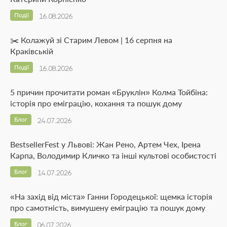
Події
16.08.2026
✂️ Колажуй зі Старим Левом | 16 серпня на
Краківській
Події
16.08.2026
5 причин прочитати роман «Бруклін» Колма Тойбіна:
історія про еміграцію, кохання та пошук дому
Блог
24.07.2026
BestsellerFest у Львові: Жан Рено, Артем Чех, Ірена
Карпа, Володимир Кличко та інші культові особистості
Блог
14.07.2026
«На захід від міста» Ганни Городецької: щемка історія
про самотність, вимушену еміграцію та пошук дому
Блог
06.07.2026