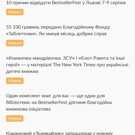
10 причин відвідати BestsellerFest у Львові 7-9 серпня
Новина
55 330 гривень передано Благодійному Фонду
«Таблеточки». Як минув місяць добрих справ
Новина
«Книжечка-мандрівочка. ЗСУ» і «Єнот Ракета та інші
герої» — у матеріалі The New York Times про українські
дитячі книжки
Новина
Один комплект книг для вас — ще один для
бібліотеки: на BestsellerFest діятиме благодійна
книжкова ініціатива
Новина
Книжковий «Трамвайчик» запрацював у новому