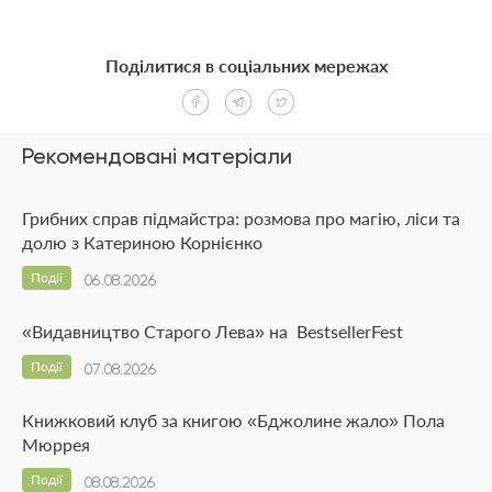
Поділитися в соціальних мережах
Рекомендовані матеріали
Грибних справ підмайстра: розмова про магію, ліси та
долю з Катериною Корнієнко
Події
06.08.2026
«Видавництво Старого Лева» на BestsellerFest
Події
07.08.2026
Книжковий клуб за книгою «Бджолине жало» Пола
Мюррея
Події
08.08.2026