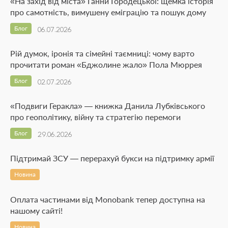
«На захід від міста» Ганни Городецької: щемка історія
про самотність, вимушену еміграцію та пошук дому
Блог
06.07.2026
Рій думок, іронія та сімейні таємниці: чому варто
прочитати роман «Бджолине жало» Пола Мюррея
Блог
02.07.2026
«Подвиги Геракла» — книжка Данила Лубківського
про геополітику, війну та стратегію перемоги
Блог
29.06.2026
Підтримай ЗСУ — перерахуй букси на підтримку армії
Новина
Оплата частинами від Monobank тепер доступна на
нашому сайті!
Новина