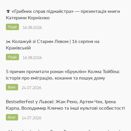
🍄 «Грибних справ підмайстра» — презентація книги
Катерини Корнієнко
Події
16.08.2026
✂️ Колажуй зі Старим Левом | 16 серпня на
Краківській
Події
16.08.2026
5 причин прочитати роман «Бруклін» Колма Тойбіна:
історія про еміграцію, кохання та пошук дому
Блог
24.07.2026
BestsellerFest у Львові: Жан Рено, Артем Чех, Ірена
Карпа, Володимир Кличко та інші культові особистості
Блог
14.07.2026