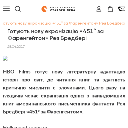
Готують нову екранізацію «451° за Фаренгейтом» Рея Бредбері
Готують нову екранізацію «451° за
Фаренгейтом» Рея Бредбері
28.04.2017
HBO Films готує нову літературну адаптацію
історії про світ, де читання книг та здатність
критично мислити є злочинами. Цього разу на
глядачів чекає екранізація однієї з найвідоміших
книг американського письменника-фантаста Рея
Бредбері «451° за Фаренгейтом».
Hollywood reporter