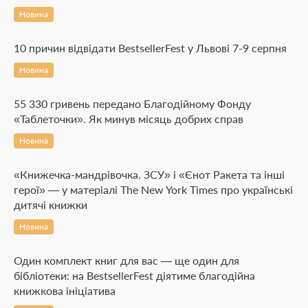
Новина
10 причин відвідати BestsellerFest у Львові 7-9 серпня
Новина
55 330 гривень передано Благодійному Фонду
«Таблеточки». Як минув місяць добрих справ
Новина
«Книжечка-мандрівочка. ЗСУ» і «Єнот Ракета та інші
герої» — у матеріалі The New York Times про українські
дитячі книжки
Новина
Один комплект книг для вас — ще один для
бібліотеки: на BestsellerFest діятиме благодійна
книжкова ініціатива