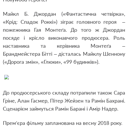
Майкл Б. Джордан («Фантастична четвірка»,
«Крід: Спадок Роккі») зіграє головного героя –
пожежника Гая Монтеґа. До того ж Джордан
посяде і крісло виконавчого продюсера. Роль
наставника та керівника Монтеґа –
Брандмейстера Бітті – дісталась Майклу Шеннону
(«Дорога змін», «Глюки», «99 будинків»).
До продюсерського складу потрапили також Сара
Гріне, Алан Гасмер, Пітер Жейзен та Рамін Бахрані.
Сценарієм займуться Рамін Барані і Амір Надер.
Прем’єра фільму запланована на весну 2018 року.