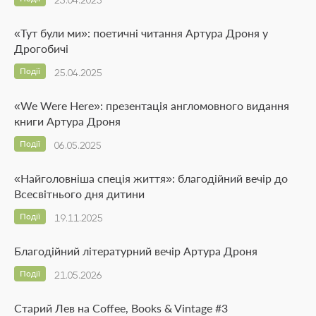
23.04.2025
«Тут були ми»: поетичні читання Артура Дроня у
Дрогобичі
Події
25.04.2025
«We Were Here»: презентація англомовного видання
книги Артура Дроня
Події
06.05.2025
«Найголовніша спеція життя»: благодійний вечір до
Всесвітнього дня дитини
Події
19.11.2025
Благодійний літературний вечір Артура Дроня
Події
21.05.2026
Старий Лев на Coffee, Books & Vintage #3