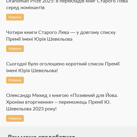
Drahomán Prize 2025: 8 перекладів книг Старого Лева
серед номінантів
Новина
Чотири книги Старого Лева — у довгому списку
Премії імені Юрія Шевельова
Новина
Сьогодні було оголошено короткий список Премії
імені Юрія Шевельова!
Новина
Олександр Михед з книгою «Позивний для Йова.
Хроніки вторгнення» – переможець Премії Ю.
Шевельова 2023 року!
Новина