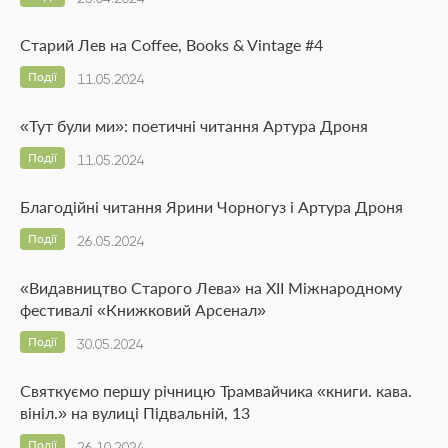
Старий Лев на Coffee, Books & Vintage #4
Події
11.05.2024
«Тут були ми»: поетичні читання Артура Дроня
Події
11.05.2024
Благодійні читання Ярини Чорногуз і Артура Дроня
Події
26.05.2024
«Видавництво Старого Лева» на ХІІ Міжнародному
фестивалі «Книжковий Арсенал»
Події
30.05.2024
Святкуємо першу річницю Трамвайчика «книги. кава.
вініл.» на вулиці Підвальній, 13
Події
26.10.2024