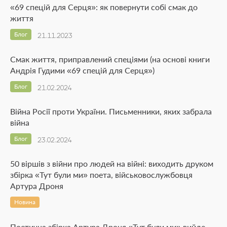
«69 спецій для Серця»: як повернути собі смак до
життя
Блог
21.11.2023
Смак життя, приправлений спеціями (на основі книги
Андрія Гудими «69 спецій для Серця»)
Блог
21.02.2024
Війна Росії проти України. Письменники, яких забрала
війна
Блог
23.02.2024
50 віршів з війни про людей на війні: виходить друком
збірка «Тут були ми» поета, військовослужбовця
Артура Дроня
Новина
Поетична збірка Артура Дроня «Тут були ми» вийде