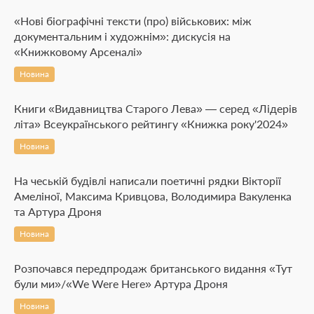
«Нові біографічні тексти (про) військових: між
документальним і художнім»: дискусія на
«Книжковому Арсеналі»
Новина
Книги «Видавництва Старого Лева» — серед «Лідерів
літа» Всеукраїнського рейтингу «Книжка року'2024»
Новина
На чеській будівлі написали поетичні рядки Вікторії
Амеліної, Максима Кривцова, Володимира Вакуленка
та Артура Дроня
Новина
Розпочався передпродаж британського видання «Тут
були ми»/«We Were Here» Артура Дроня
Новина