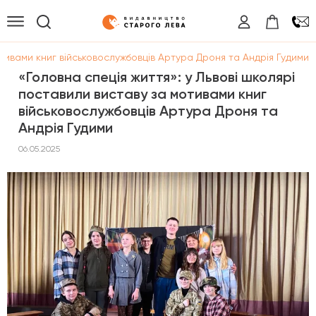
отивами книг військовослужбовців Артура Дроня та Андрія Гудими
«Головна спеція життя»: у Львові школярі
поставили виставу за мотивами книг
військовослужбовців Артура Дроня та
Андрія Гудими
06.05.2025