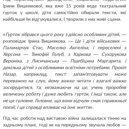
Ірини Вишнякової, яка вже 15 років веде театральний
гурток у школі, діти самостійно обирали тексти, які
найбільше їм відгукувалися, і творили з них живі сцени.
«Гурток зібрався цього року з дійсно особливих дітей,
—
розповідає Ірина Вишнякова. —
Це і діти військових —
Паламарчук Стас, Маселко Ангеліна, і переселені з
Херсона — Тимофій Голуб, з Харкова — Сухорукова
Вероніка, з Лисичанська — Пшебіцина Маргарита, і
декілька дітей з особливими освітніми потребами. Прокіп
Назар, наприклад, текст запам'ятовувати може
переважно на слух, йому важко читати і взагалі важко
зосередитися, та, незважаючи на це, учень проробив
величезну роботу і дуже любить гурток. І інші також, але
не це головне. Головне, що вони відчули смак справжньої
поезії, і це справді впливає на їхнє життя».
Під час роботи над виставою війна залишалася тінню на
задньому плані, тоді як на передньому звучала любов —