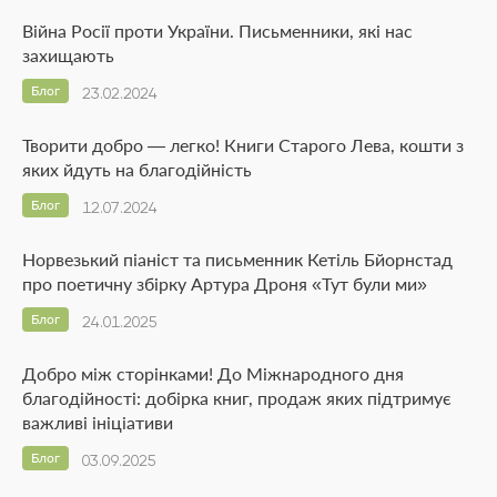
Війна Росії проти України. Письменники, які нас
захищають
Блог
23.02.2024
Творити добро — легко! Книги Старого Лева, кошти з
яких йдуть на благодійність
Блог
12.07.2024
Норвезький піаніст та письменник Кетіль Бйорнстад
про поетичну збірку Артура Дроня «Тут були ми»
Блог
24.01.2025
Добро між сторінками! До Міжнародного дня
благодійності: добірка книг, продаж яких підтримує
важливі ініціативи
Блог
03.09.2025