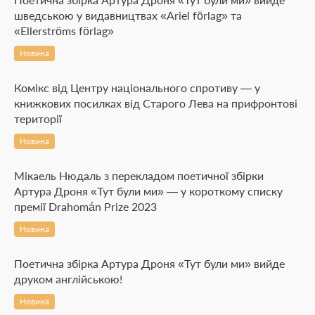
шведською у видавництвах «Ariel förlag» та
«Ellerströms förlag»
Новина
Комікс від Центру національного спротиву — у
книжкових посилках від Старого Лева на прифронтові
території
Новина
Мікаель Нюдаль з перекладом поетичної збірки
Артура Дроня «Тут були ми» — у короткому списку
премії Drahomán Prize 2023
Новина
Поетична збірка Артура Дроня «Тут були ми» вийде
друком англійською!
Новина