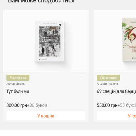
Вам може сподобатися
Паперова
Паперова
Артур Дронь
Андрій Гудима
Тут були ми
69 спецій для Серц
300.00 грн
+
30
буксів
550.00 грн
+
55
букс
У кошик
У к