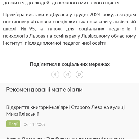
до життя, до людей, до кожного миттєвого щастя.
Прем’єра вистави відбулася у грудні 2024 року, а згодом
постановку «Головна спеція життя» показали у львівській
школі №95, а також для соціальних педагогів і
психологів Львова на семінарах у Львівському обласному
інституті післядипломної педагогічної освіти.
Поділитися в соціальних мережах
Рекомендовані матеріали
Відкриття книгарні-кав’ярні Старого Лева на вулиці
Михайлівській
Події
04.11.2023
Артур Дронь та «Тут були ми»: презентація книги у