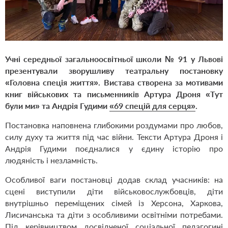
Учні середньої загальноосвітньої школи № 91 у Львові
презентували зворушливу театральну постановку
«Головна спеція життя». Вистава створена за мотивами
книг військових та письменників Артура Дроня
«Тут
були ми»
та Андрія Гудими
«69 спецій для серця»
.
Постановка наповнена глибокими роздумами про любов,
силу духу та життя під час війни. Тексти Артура Дроня і
Андрія Гудими поєдналися у єдину історію про
людяність і незламність.
Особливої ваги постановці додав склад учасників: на
сцені виступили діти військовослужбовців, діти
внутрішньо переміщених сімей із Херсона, Харкова,
Лисичанська та діти з особливими освітніми потребами.
Під керівництвом досвідченої соціальної педагогині