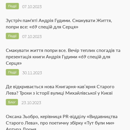
Події
07.10.2023
Зустріч пам'яті Андрія Гудими. Смакувати Життя,
попри все: «69 спецій для Серця»
Події
07.10.2023
Cмакувати життя попри все. Вечір теплих спогадів та
презентація книги Андрія Гудими «69 спецій для
Серця»
Події
30.11.2023
Де відкривається нова Книгарня-кав’ярня Старого
Лева? Трохи з історії вулиці Михайлівської у Києві
Блог
23.10.2023
Оксана Зьобро, керівниця PR-відділу «Видавництва
Старого Лева», про поетичну збірку «Тут були ми»
Артура Дроня