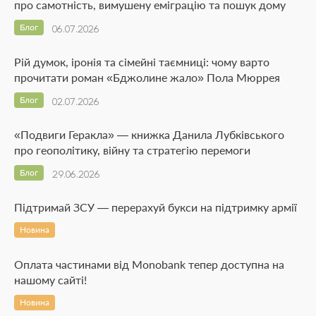
про самотність, вимушену еміграцію та пошук дому
Блог
06.07.2026
Рій думок, іронія та сімейні таємниці: чому варто
прочитати роман «Бджолине жало» Пола Мюррея
Блог
02.07.2026
«Подвиги Геракла» — книжка Данила Лубківського
про геополітику, війну та стратегію перемоги
Блог
29.06.2026
Підтримай ЗСУ — перерахуй букси на підтримку армії
Новина
Оплата частинами від Monobank тепер доступна на
нашому сайті!
Новина