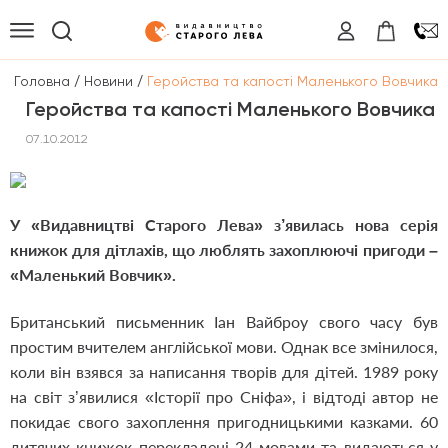
/
/
Головна
Новини
Геройства та капості Маленького Вовчика
Геройства та капості Маленького Вовчика
07.10.2012
У «Видавництві Старого Лева» з’явилась нова серія
книжок для дітлахів, що люблять захоплюючі пригоди –
«Маленький Вовчик».
Британський письменник Іан Вайброу свого часу був
простим вчителем англійської мови. Однак все змінилося,
коли він взявся за написання творів для дітей. 1989 року
на світ з’явилися «Історії про Сніфа», і відтоді автор не
покидає свого захоплення пригодницькими казками. 60
дитячих книжок перекладені 24 мовами та видаються у