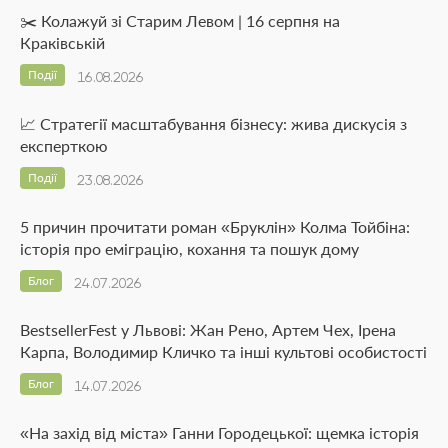
✂️ Колажуй зі Старим Левом | 16 серпня на
Краківській
Події
16.08.2026
📈 Стратегії масштабування бізнесу: жива дискусія з
експерткою
Події
23.08.2026
5 причин прочитати роман «Бруклін» Колма Тойбіна:
історія про еміграцію, кохання та пошук дому
Блог
24.07.2026
BestsellerFest у Львові: Жан Рено, Артем Чех, Ірена
Карпа, Володимир Кличко та інші культові особистості
Блог
14.07.2026
«На захід від міста» Ганни Городецької: щемка історія