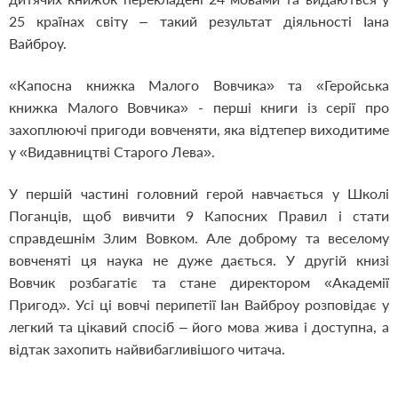
25 країнах світу – такий результат діяльності Іана
Вайброу.
«Капосна книжка Малого Вовчика» та «Геройська
книжка Малого Вовчика» - перші книги із серії про
захоплюючі пригоди вовченяти, яка відтепер виходитиме
у «Видавництві Старого Лева».
У першій частині головний герой навчається у Школі
Поганців, щоб вивчити 9 Капосних Правил і стати
справдешнім Злим Вовком. Але доброму та веселому
вовченяті ця наука не дуже дається. У другій книзі
Вовчик розбагатіє та стане директором «Академії
Пригод». Усі ці вовчі перипетії Іан Вайброу розповідає у
легкий та цікавий спосіб – його мова жива і доступна, а
відтак захопить найвибагливішого читача.