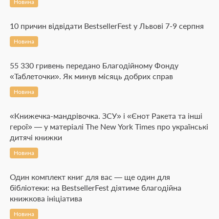
Новина
10 причин відвідати BestsellerFest у Львові 7-9 серпня
Новина
55 330 гривень передано Благодійному Фонду
«Таблеточки». Як минув місяць добрих справ
Новина
«Книжечка-мандрівочка. ЗСУ» і «Єнот Ракета та інші
герої» — у матеріалі The New York Times про українські
дитячі книжки
Новина
Один комплект книг для вас — ще один для
бібліотеки: на BestsellerFest діятиме благодійна
книжкова ініціатива
Новина