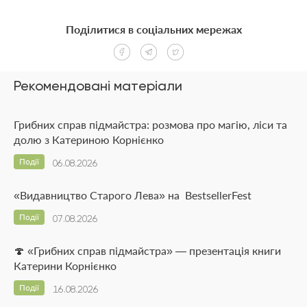
Поділитися в соціальних мережах
Рекомендовані матеріали
Грибних справ підмайстра: розмова про магію, ліси та
долю з Катериною Корнієнко
Події
06.08.2026
«Видавництво Старого Лева» на BestsellerFest
Події
07.08.2026
🍄 «Грибних справ підмайстра» — презентація книги
Катерини Корнієнко
Події
16.08.2026