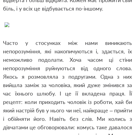
відверта і більш відкрита. Кожен має прожити свій
біль, і у всіх це відбувається по-іншому.
Часто у стосунках між нами виникають
непорозуміння, які накопичуються і, здається, їх
неможливо подолати. Хоча часом ці стіни
непорозуміння руйнуються від одного слова.
Якось я розмовляла з подругами. Одна з них
вийшла заміж за чоловіка, який дуже змінився за
час їхнього шлюбу. І це її вкладена праця. Її
рецепт: коли приходить чоловік із роботи, хай би
який настрій був у нього чи неї, найкраще – прийти
і обійняти його. Навіть без слів. Ми колись з
дівчатами це обговорювали: комусь таке давалося