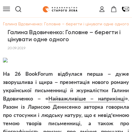
/
Галина Вдовиченко: Головне – берегти і цінувати одне одного
Галина Вдовиченко: Головне – берегти і
цінувати одне одного
20.09.2019
На 26
Book
Forum
відбулася перша – дуже
зворушлива і щира – презентація нового роману
української письменниці й журналістки Галини
Вдовиченко – «
Найважливіше – наприкінці
».
Разом із Ларисою Денисенко авторка говорила
про стосунки і людську натуру, що є невід’ємною
темою творів письменниці, а також про
біографічність роману, про вміння прощати і