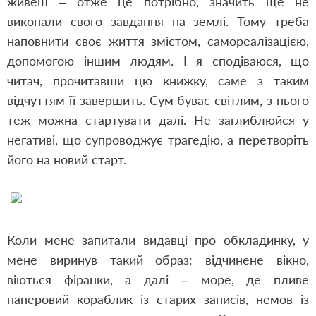
живеш – отже це потрібно, значить ще не
виконали свого завдання на землі. Тому треба
наповнити своє життя змістом, самореалізацією,
допомогою іншим людям. І я сподіваюся, що
читач, прочитавши цю книжку, саме з таким
відчуттям її завершить. Сум буває світлим, з нього
теж можна стартувати далі. Не заглиблюйся у
негативі, що супроводжує трагедію, а перетворіть
його на новий старт.
Коли мене запитали видавці про обкладинку, у
мене виринув такий образ: відчинене вікно,
віються фіранки, а далі – море, де пливе
паперовий кораблик із старих записів, немов із