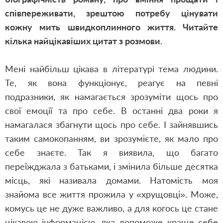
співпереживати, зрештою потребу цінувати
кожну мить швидкоплинного життя. Читайте
кілька найцікавіших цитат з розмови.
Мені найбільш цікава в літературі тема людини.
Те, як вона функціонує, реагує на певні
подразники, як намагається зрозуміти щось про
свої емоції та про себе. В останні два роки я
намагалася збагнути щось про себе. І зайнявшись
таким самокопанням, ви зрозумієте, як мало про
себе знаєте. Так я виявила, що багато
переїжджала з батьками, і змінила більше десятка
місць, які називала домами. Натомість моя
знайома все життя прожила у «хрущовці». Може,
комусь це не дуже важливо, а для когось це стане
цікавою інформацією, яка допоможе краще себе