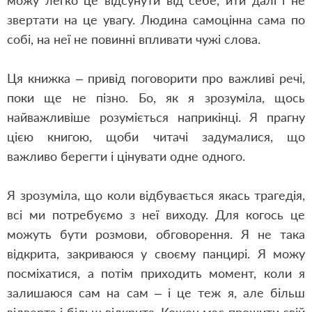
можу легко це відсунути від себе, йти далі і не
звертати на це увагу. Людина самоцінна сама по
собі, на неї не повинні впливати чужі слова.
Ця книжка – привід поговорити про важливі речі,
поки ще не пізно. Бо, як я зрозуміла, щось
найважливіше розуміється наприкінці. Я прагну
цією книгою, щоби читачі задумалися, що
важливо берегти і цінувати одне одного.
Я зрозуміла, що коли відбувається якась трагедія,
всі ми потребуємо з неї виходу. Для когось це
можуть бути розмови, обговорення. Я не така
відкрита, закриваюся у своєму панцирі. Я можу
посміхатися, а потім приходить момент, коли я
залишаюся сам на сам – і це теж я, але більш