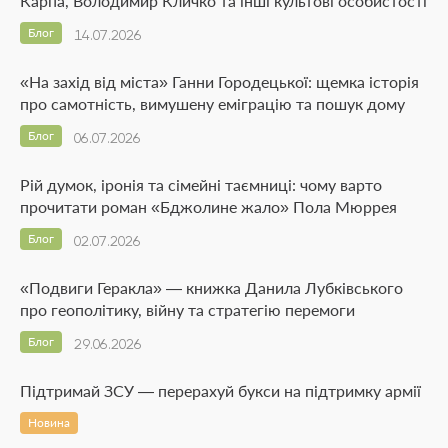
Карпа, Володимир Кличко та інші культові особистості
Блог
14.07.2026
«На захід від міста» Ганни Городецької: щемка історія
про самотність, вимушену еміграцію та пошук дому
Блог
06.07.2026
Рій думок, іронія та сімейні таємниці: чому варто
прочитати роман «Бджолине жало» Пола Мюррея
Блог
02.07.2026
«Подвиги Геракла» — книжка Данила Лубківського
про геополітику, війну та стратегію перемоги
Блог
29.06.2026
Підтримай ЗСУ — перерахуй букси на підтримку армії
Новина