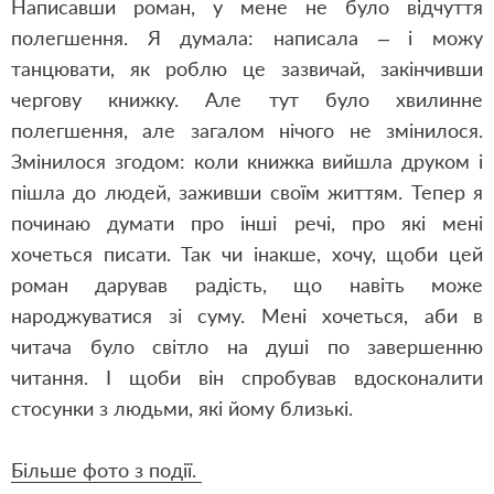
Написавши роман, у мене не було відчуття
полегшення. Я думала: написала – і можу
танцювати, як роблю це зазвичай, закінчивши
чергову книжку. Але тут було хвилинне
полегшення, але загалом нічого не змінилося.
Змінилося згодом: коли книжка вийшла друком і
пішла до людей, заживши своїм життям. Тепер я
починаю думати про інші речі, про які мені
хочеться писати. Так чи інакше, хочу, щоби цей
роман дарував радість, що навіть може
народжуватися зі суму. Мені хочеться, аби в
читача було світло на душі по завершенню
читання. І щоби він спробував вдосконалити
стосунки з людьми, які йому близькі.
Більше фото з події.