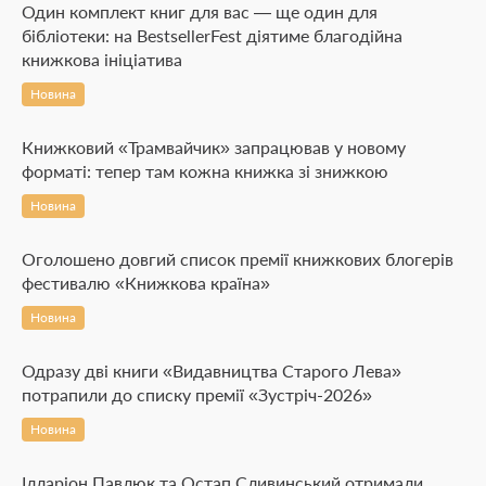
Один комплект книг для вас — ще один для
бібліотеки: на BestsellerFest діятиме благодійна
книжкова ініціатива
Новина
Книжковий «Трамвайчик» запрацював у новому
форматі: тепер там кожна книжка зі знижкою
Новина
Оголошено довгий список премії книжкових блогерів
фестивалю «Книжкова країна»
Новина
Одразу дві книги «Видавництва Старого Лева»
потрапили до списку премії «Зустріч-2026»
Новина
Ілларіон Павлюк та Остап Сливинський отримали