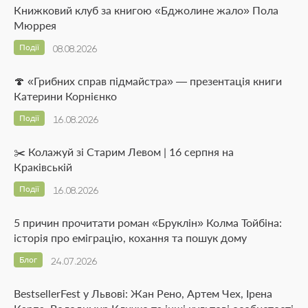
Книжковий клуб за книгою «Бджолине жало» Пола
Мюррея
Події
08.08.2026
🍄 «Грибних справ підмайстра» — презентація книги
Катерини Корнієнко
Події
16.08.2026
✂️ Колажуй зі Старим Левом | 16 серпня на
Краківській
Події
16.08.2026
5 причин прочитати роман «Бруклін» Колма Тойбіна:
історія про еміграцію, кохання та пошук дому
Блог
24.07.2026
BestsellerFest у Львові: Жан Рено, Артем Чех, Ірена