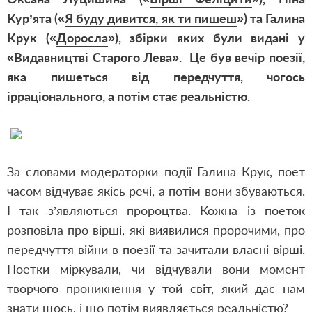
Кур
’
ята
(
«
Я буду дивится, як ти пишеш
»)
та Галина
Крук
(
«
Доросла
»)
, збірки яких були видані у
«Видавництві Старого Лева». Це був вечір поезії,
яка пишеться від передчуття, чогось
ірраціонального, а потім стає реальністю.
За словами модераторки події Галина Крук, поет
часом відчуває якісь речі, а потім вони збуваються.
І так з
’
являються пророцтва. Кожна із поеток
розповіла про вірші, які виявилися пророчими, про
передчуття війни в поезії та зачитали власні вірші.
Поетки міркували, чи відчували вони момент
творчого проникнення у той світ, який дає нам
знати щось, і що потім виявляється реальністю?