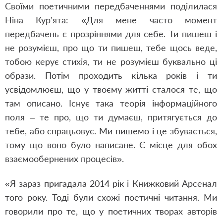
Своїми поетичними передбаченнями поділилася
Ніна Кур
’
ята: «Для мене часто момент
передбачень є прозріннями для себе. Ти пишеш і
не розумієш, про що ти пишеш, тебе щось веде,
тобою керує стихія, ти не розумієш буквально ці
образи. Потім проходить кілька років і ти
усвідомлюєш, що у твоєму житті сталося те, що
там описано. Існує така теорія інформаційного
поля – те про, що ти думаєш, притягується до
тебе, або спрацьовує. Ми пишемо і це збувається,
тому що воно було написане. Є місце для обох
взаємообернених процесів».
«Я зараз пригадала 2014 рік і Книжковий Арсенал
того року. Тоді були схожі поетичні читання. Ми
говорили про те, що у поетичних творах авторів