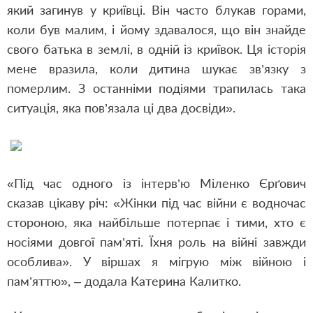
який загинув у криївці. Він часто блукав горами,
коли був малим, і йому здавалося, що він знайде
свого батька в землі, в одній із криївок. Ця історія
мене вразила, коли дитина шукає зв
’
язку з
померлим. З останніми подіями трапилась така
ситуація, яка пов
’
язала ці два досвіди».
«Під час одного із інтерв’ю Міленко Єрґович
сказав цікаву річ: «Жінки під час війни є водночас
стороною, яка найбільше потерпає і тими, хто є
носіями довгої пам’яті. Їхня роль на війні завжди
особлива». У віршах я мігрую між війною і
пам’яттю», – додала Катерина Калитко.