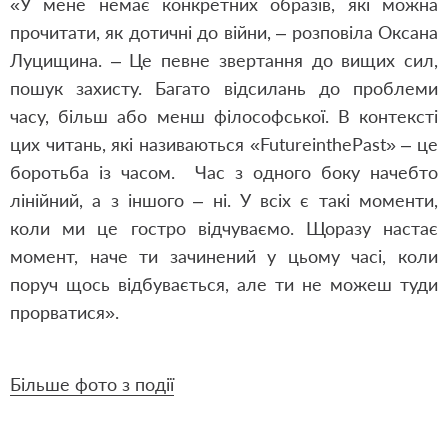
«У мене немає конкретних образів, які можна
прочитати, як дотичні до війни, – розповіла Оксана
Луцищина. – Це певне звертання до вищих сил,
пошук захисту. Багато відсилань до проблеми
часу, більш або менш філософської. В контексті
цих читань, які називаються «
Future
in
the
Past
» – це
боротьба із часом. Час з одного боку начебто
лінійний, а з іншого – ні. У всіх є такі моменти,
коли ми це гостро відчуваємо. Щоразу настає
момент, наче ти зачинений у цьому часі, коли
поруч щось відбувається, але ти не можеш туди
прорватися».
Більше фото з події