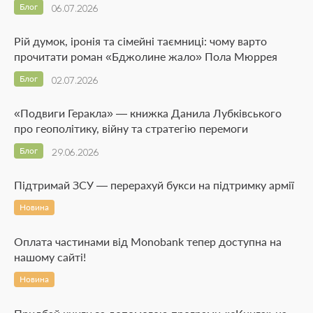
Блог
06.07.2026
Рій думок, іронія та сімейні таємниці: чому варто
прочитати роман «Бджолине жало» Пола Мюррея
Блог
02.07.2026
«Подвиги Геракла» — книжка Данила Лубківського
про геополітику, війну та стратегію перемоги
Блог
29.06.2026
Підтримай ЗСУ — перерахуй букси на підтримку армії
Новина
Оплата частинами від Monobank тепер доступна на
нашому сайті!
Новина