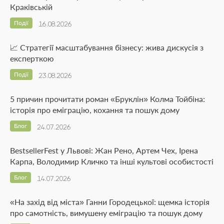
Краківській
Події
16.08.2026
📈 Стратегії масштабування бізнесу: жива дискусія з
експерткою
Події
23.08.2026
5 причин прочитати роман «Бруклін» Колма Тойбіна:
історія про еміграцію, кохання та пошук дому
Блог
24.07.2026
BestsellerFest у Львові: Жан Рено, Артем Чех, Ірена
Карпа, Володимир Кличко та інші культові особистості
Блог
14.07.2026
«На захід від міста» Ганни Городецької: щемка історія
про самотність, вимушену еміграцію та пошук дому