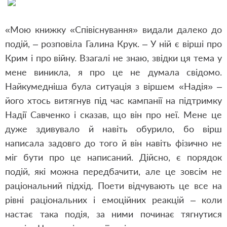
«Мою книжку «Співіснування» видали далеко до
подій, – розповіла Галина Крук. – У ній є вірші про
Крим і про війну. Взагалі не знаю, звідки ця тема у
мене виникла, я про це не думала свідомо.
Найкумедніша була ситуація з віршем «Надія» –
його хтось витягнув під час кампанії на підтримку
Надії Савченко і сказав, що він про неї. Мене це
дуже здивувало й навіть обурило, бо вірш
написала задовго до того й він навіть фізично не
міг бути про це написаний. Дійсно, є порядок
подій, які можна передбачити, але це зовсім не
раціональний підхід. Поети відчувають це все на
рівні раціональних і емоційних реакцій – коли
настає така подія, за ними починає тягнутися