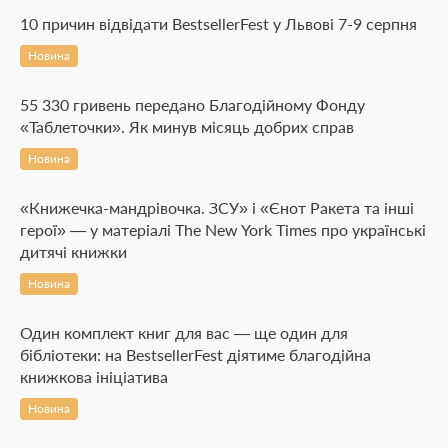
10 причин відвідати BestsellerFest у Львові 7-9 серпня
Новина
55 330 гривень передано Благодійному Фонду
«Таблеточки». Як минув місяць добрих справ
Новина
«Книжечка-мандрівочка. ЗСУ» і «Єнот Ракета та інші
герої» — у матеріалі The New York Times про українські
дитячі книжки
Новина
Один комплект книг для вас — ще один для
бібліотеки: на BestsellerFest діятиме благодійна
книжкова ініціатива
Новина