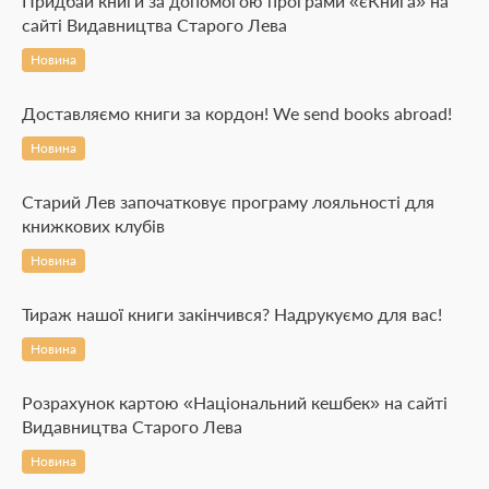
Придбай книги за допомогою програми «єКнига» на
сайті Видавництва Старого Лева
Новина
Доставляємо книги за кордон! We send books abroad!
Новина
Старий Лев започатковує програму лояльності для
книжкових клубів
Новина
Тираж нашої книги закінчився? Надрукуємо для вас!
Новина
Розрахунок картою «Національний кешбек» на сайті
Видавництва Старого Лева
Новина