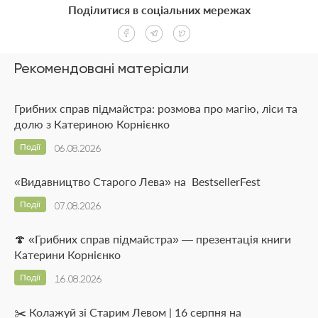
Поділитися в соціальних мережах
Рекомендовані матеріали
Грибних справ підмайстра: розмова про магію, ліси та
долю з Катериною Корнієнко
Події
06.08.2026
«Видавництво Старого Лева» на BestsellerFest
Події
07.08.2026
🍄 «Грибних справ підмайстра» — презентація книги
Катерини Корнієнко
Події
16.08.2026
✂️ Колажуй зі Старим Левом | 16 серпня на