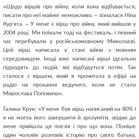
«Щодо віршів про війну, коли вона відбувається,
писати про неї майже неможливо, – зізналася Ніна
Кур’ята. – У мене є вірш про війну, який вийшов у
2004 році. Ми поїхали тоді на фестиваль, і певний
час перебували у російськомовному Миколаєві.
Цей вірш написала у стані війни з мовним
середовищем. Іноді вже написані вірші ідеально
підходять до подій, які відбудуться потім. Так
сталося з віршем, який я прочитала в ефірі на
радіо на прохання ведучого, коли не стало
Мирослава Поповича».
Галина Крук: «У мене був вірш написаний на 80% і
я не могла його завершити й зрозуміти, звідки до
мене прийшла ця поезія і про що вона. Пізніше
один чоловік розповів історію про свого батька,