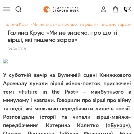
/
Галина Крук: «Ми не знаємо, про що ті вірші, які пишемо зараз»
Галина Крук: «Ми не знаємо, про що ті
вірші, які пишемо зараз»
04.06.2018
У суботній вечір на Вуличній сцені Книжкового
Арсеналу лунали вірші жінок-поеток, присвячені
темі «
Future
in
the
Past
» – майбутнього в
минулому і навпаки. Говорили про вірші про війну
та події, які можливо передбачити лише в поезії.
Розповідали історії та читали вірші-майже-
передбачення Катерина Калитко (
«
Бунар
»)
,
Оксана Луцишина
(
«
Вірші Феліцити
»)
, Ніна