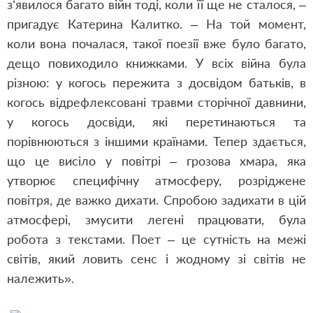
з
’
явилося багато війн тоді, коли її ще не сталося, –
пригадує Катерина Калитко. – На той момент,
коли вона почалася, такої поезії вже було багато,
дещо повиходило книжками. У всіх війна була
різною: у когось пережита з досвідом батьків, в
когось відрефлексовані травми сторічної давнини,
у когось досвіди, які перетинаються та
порівнюються з іншими країнами. Тепер здається,
що це висіло у повітрі – грозова хмара, яка
утворює специфічну атмосферу, розріджене
повітря, де важко дихати. Спробою задихати в цій
атмосфері, змусити легені працювати, була
робота з текстами. Поет – це сутність на межі
світів, який ловить сенс і жодному зі світів не
належить».