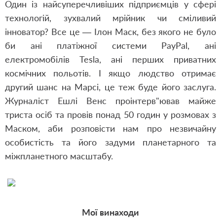
Один із найсуперечливіших підприємців у сфері
технологій, зухвалий мрійник чи сміливий
інноватор? Все це — Ілон Маск, без якого не було
би ані платіжної системи PayPal, ані
електромобілів Tesla, ані перших приватних
космічних польотів. І якщо людство отримає
другий шанс на Марсі, це теж буде його заслуга.
Журналіст Ешлі Венс проінтерв"ював майже
триста осіб та провів понад 50 годин у розмовах з
Маском, аби розповісти нам про незвичайну
особистість та його задуми планетарного та
міжпланетного масштабу.
Мої винаходи