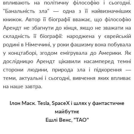
впливають на політичну філософію і сьогодні.
"Банальність зла" — одна з її найвизначніших
книжок. Автор її біографії вважає, що філософію
Арендт не збагнути до кінця, якщо не зважати на
складність її біографії: народжена у єврейській
родині в Німеччині, у роки фашизму вона побувала
у концтаборі, згодом емігрувала до Америки. Як
дослідницю Арендт цікавили насамперед темні
сторони людини, природа зла і підкорення —
теми, актуальні і сьогодні, вивчення яких впливає
на наше завтра.
Ілон Маск. Tesla, SpaceX і шлях у фантастичне
майбутнє
Ешлі Венс, "ТАО"