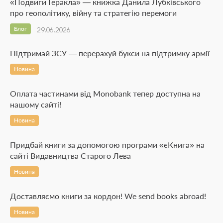
«Подвиги Геракла» — книжка Данила Лубківського
про геополітику, війну та стратегію перемоги
Блог
29.06.2026
Підтримай ЗСУ — перерахуй букси на підтримку армії
Новина
Оплата частинами від Monobank тепер доступна на
нашому сайті!
Новина
Придбай книги за допомогою програми «єКнига» на
сайті Видавництва Старого Лева
Новина
Доставляємо книги за кордон! We send books abroad!
Новина