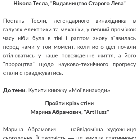
Нікола Тесла, "Видавництво Старого Лева"
Постать Тесли, легендарного винахідника в
галузях електрики та механіки, у певний проміжок
часу ніби була в тіні і раптом знову з"явилась
перед нами у той момент, коли його ідеї почали
втілюватись у наше повсякденне життя, а його
"пророцтва" щодо науково-технічного прогресу
стали справджуватись.
До теми.
Купити книжку «Мої винаходи»
Пройти крізь стіни
Марина Абрамович, "ArtHuss"
Марина Абрамович — найвідоміша художниця
сьогодення. Її творчість — це виклик статичному