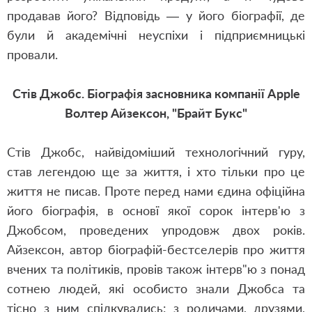
продавав його? Відповідь — у його біографії, де
були й академічні неуспіхи і підприємницькі
провали.
Стів Джобс. Біографія засновника компанії Apple
Волтер Айзексон, "Брайт Букс"
Стів Джобс, найвідоміший технологічний гуру,
став легендою ще за життя, і хто тільки про це
життя не писав. Проте перед нами єдина офіційна
його біографія, в основї якої сорок інтерв'ю з
Джобсом, проведених упродовж двох років.
Айзексон, автор біографій-бестселерів про життя
вчених та політиків, провів також інтерв"ю з понад
сотнею людей, які особисто знали Джобса та
тісно з ним спілкувались: з родичами, друзями,