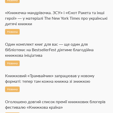
Новина
«Книжечка-мандрівочка. ЗСУ» і «Єнот Ракета та інші
герої» — у матеріалі The New York Times про українські
дитячі книжки
Новина
Один комплект книг для вас — ще один для
бібліотеки: на BestsellerFest діятиме благодійна
книжкова ініціатива
Новина
Книжковий «Трамвайчик» запрацював у новому
форматі: тепер там кожна книжка зі знижкою
Новина
Оголошено довгий список премії книжкових блогерів
фестивалю «Книжкова країна»