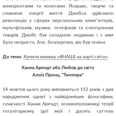
конкурентами та колегами. Яскраве, творче та
сповнене енергії життя Джобса здійснило
революцію у сферах персональних комп"ютерів,
мультфільмів, музики, телефонів та електронних
товарів. Джобс був складною людиною і з ним
було непросто. Але, безперечно, він був генієм.
До теми.
Купити книжку «
#
НАШІ на карті світу»
Ханна Арендт або Любов до світу
Алоїз Принц, "Темпора"
14 жовтня цього року виповниться 112 років з дня
народження однієї з найвідоміших філософинь
сучасності Ханни Арендт, основоположниці теорії
тоталітаризму, ідеї якої і досить суттєво