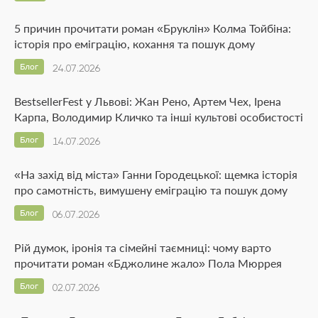
5 причин прочитати роман «Бруклін» Колма Тойбіна:
історія про еміграцію, кохання та пошук дому
Блог
24.07.2026
BestsellerFest у Львові: Жан Рено, Артем Чех, Ірена
Карпа, Володимир Кличко та інші культові особистості
Блог
14.07.2026
«На захід від міста» Ганни Городецької: щемка історія
про самотність, вимушену еміграцію та пошук дому
Блог
06.07.2026
Рій думок, іронія та сімейні таємниці: чому варто
прочитати роман «Бджолине жало» Пола Мюррея
Блог
02.07.2026