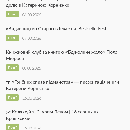
долю з Катериною Корнієнко
Події
06.08.2026
«Видавництво Старого Лева» на BestsellerFest
Події
07.08.2026
Книжковий клуб за книгою «Бджолине жало» Пола
Мюррея
Події
08.08.2026
🍄 «Грибних справ підмайстра» — презентація книги
Катерини Корнієнко
Події
16.08.2026
✂️ Колажуй зі Старим Левом | 16 серпня на
Краківській
Події
16.08.2026