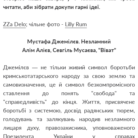
читати, аби зібрати докупи гарні ідеї.
ZZa Delo
; чільне фото
-
Lilly Rum
Мустафа Джемілєв. Незламний
Алім Алієв, Севгіль Мусаєва, "Віват"
Джемілєв — не тільки живий символ боротьби
кримськотатарського народу за свою землю та
самовизначення, це й символ безкомпромісного
ставлення до понять "свобода" та
"справедливість" до кінця. Життя, присвячене
боротьбі з системою, досвід радянських тюрем,
голодувань та залякувань народив незламного
лицаря духу, правозахисника, уповноваженого
Президента України у справах