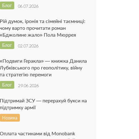
Блог
06.07.2026
Рій думок, іронія та сімейні таємниці:
чому варто прочитати роман
«Бджолине жало» Пола Мюррея
Блог
02.07.2026
«Подвиги Геракла» — книжка Данила
Лубківського про геополітику, війну
та стратегію перемоги
Блог
29.06.2026
Підтримай ЗСУ — перерахуй букси на
підтримку армії
Новина
Оплата частинами від Monobank