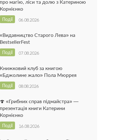
про магію, ліси та долю з Катериною
Корнієнко
Події
06.08.2026
«Видавництво Старого Лева» на
BestsellerFest
Події
07.08.2026
Книжковий клуб за книгою
«Бджолине жало» Пола Мюррея
Події
08.08.2026
🍄 «Грибних справ підмайстра» —
презентація книги Катерини
Корнієнко
Події
16.08.2026