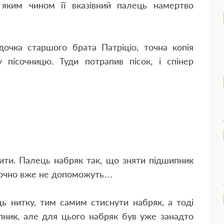
 яким чином її вказівний палець намертво
дочка старшого брата Патріціо, точна копія
у пісочницю. Туди потрапив пісок, і спінер
ити. Палець набряк так, що зняти підшипник
 точно вже не допоможуть…
ць нитку, тим самим стиснути набряк, а тоді
ипник, але для цього набряк був уже занадто