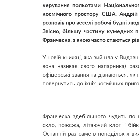
керування польотами Національног
космічного простору США, Андрій
розповів про веселі робочі будні лю
Звісно, більшу частину кумедних 
Франческа, з якою часто стаються різ
У новій книжці, яка вийшла у Видавн
вона називає свого напарника) ра
офіцерські звання та дізнаються, як 
повернутись до їхніх космічних приго
Франческа здебільшого чудить по 
скло, пожежа, літаючий клоп і бійк
Останній раз саме в понеділок я ви