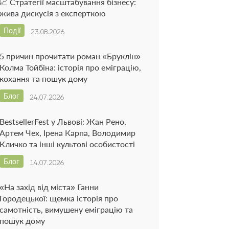
📈 Стратегії масштабування бізнесу:
жива дискусія з експерткою
Події
23.08.2026
5 причин прочитати роман «Бруклін»
Колма Тойбіна: історія про еміграцію,
кохання та пошук дому
Блог
24.07.2026
BestsellerFest у Львові: Жан Рено,
Артем Чех, Ірена Карпа, Володимир
Кличко та інші культові особистості
Блог
14.07.2026
«На захід від міста» Ганни
Городецької: щемка історія про
самотність, вимушену еміграцію та
пошук дому