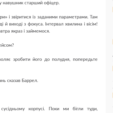
у навушник старший офіцер.
и» і звіритися із заданими параметрами. Там
ді й виході з фокуса. Інтервал хвилина і вісім!
втра якраз і займемося.
кейсом?
оляє зробити його до полудня, попередьте
нь сказав Баррел.
усідньому корпусі. Поки ми бігли туди,