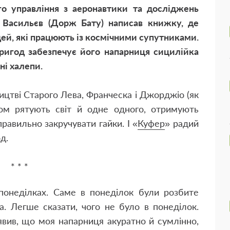
о управління з аеронавтики та досліджень
 Васильєв (Дорж Бату) написав книжку, де
дей, які працюють із космічними супутниками.
пригод забезпечує його напарниця сицилійка
ні халепи.
ицтві Старого Лева, Франческа і Джорджіо (як
зом рятують світ й одне одного, отримують
правильно закручувати гайки. І «
Куфер
» радий
д.
* * *
понеділках. Саме в понеділок були розбите
а. Легше сказати, чого не було в понеділок.
явив, що моя напарниця акуратно й сумлінно,