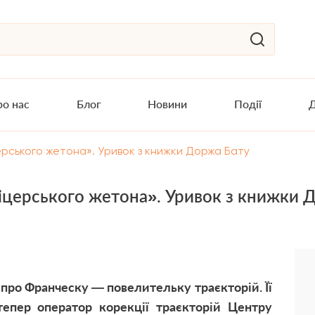
о нас
Блог
Новини
Події
Д
рського жетона». Уривок з книжки Доржа Бату
іцерського жетона». Уривок з книжки 
ь про Франческу — повелительку траєкторій. Її
тепер оператор корекції траєкторій Центру