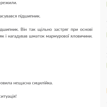
ережили.
расувався підшипник.
дшипник. Він так щільно застряг при основі
як і нагадував шматок мармурової яловичини.
овила нещасна сицилійка.
итуація!