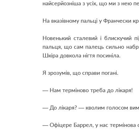
найсерйозніша з усіх, що ми з нею п
На вказівному пальці у Франчески к
Новенький сталевий і блискучий пі
пальця, що сам палець сильно набр
Шкіра довкола нігтя посиніла.
Я зрозумів, що справи погані.
— Нам терміново треба до лікаря!
— До лікаря? — кволим голосом вим
— Офіцере Баррел, у нас термінова с