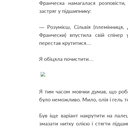
Франческа намагалася розповісти,
застряг у підшипнику:
— Розумієш, Сільвія (племінниця, 
Франчески) впустила свій спінер 
перестав крутитися…
Я обіцяла почистити…
Я тим часом мовчки думав, що роб
було неможливо. Мило, олія і гель
Був іще варіант накрутити на пале
змазати нитку олією і стягти підш