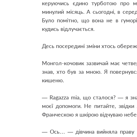
керуючись єдино турботою про ме
минулий місяць. А сьогодні, в сере
Було помітно, що вона не в гуморі
кудись відлучається.
Десь посередині зміни хтось обереж
Монгол-кочовик зазвичай має четве
знав, хто був за мною. Я повернувс
кишеню.
— Ragazza mia, що сталося? — я зн
моєї допомоги. Не питайте, звідки
Франческою я шкірою відчуваю небез
— Ось… — дівчина вийняла праву р