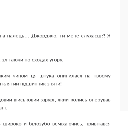
о на палець… Джорджіо, ти мене слухаєш?! Я
 злітаючи по сходах угору.
яким чином ця штука опинилася на твоєму
й клятий підшипник зняти!
овий військовий хірург, який колись оперував
ні.
широко й білозубо всміхаючись, привітався