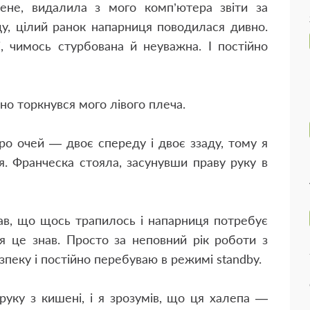
не, видалила з мого комп’ютера звіти за
ду, цілий ранок напарниця поводилася дивно.
, чимось стурбована й неуважна. І постійно
но торкнувся мого лівого плеча.
ро очей — двоє спереду і двоє ззаду, тому я
я. Франческа стояла, засунувши праву руку в
ав, що щось трапилось і напарниця потребує
 я це знав. Просто за неповний рік роботи з
пеку і постійно перебуваю в режимі standby.
уку з кишені, і я зрозумів, що ця халепа —