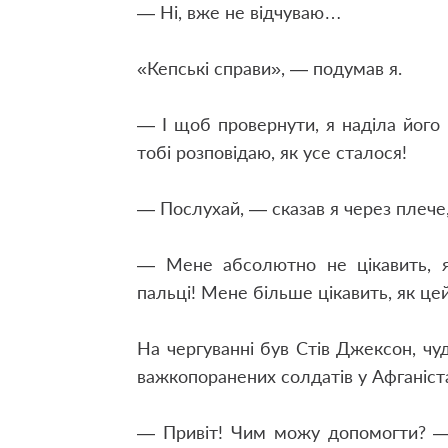
— Ні, вже не відчуваю…
«Кепські справи», — подумав я.
— І щоб провернути, я наділа йог
тобі розповідаю, як усе сталося!
— Послухай, — сказав я через плече,
— Мене абсолютно не цікавить, 
пальці! Мене більше цікавить, як це
На чергуванні був Стів Джексон, чуд
важкопоранених солдатів у Афганіста
— Привіт! Чим можу допомогти? — 