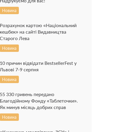
Надрукуємо для вас!
Новина
Розрахунок картою «Національний
кешбек» на сайті Видавництва
Старого Лева
Новина
10 причин відвідати BestsellerFest у
Львові 7-9 серпня
Новина
55 330 гривень передано
Благодійному Фонду «Таблеточки».
Як минув місяць добрих справ
Новина
«Книжечка-мандрівочка. ЗСУ» і