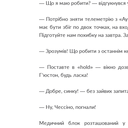
— Що я маю робити? — відгукнувся 
— Потрібно зняти телеметрію з «Аур
має бути збіг по двох точках, на вхо
Підготуйте нам похибку на завтра. За
— Зрозумів! Що робити з останнім 
— Поставте в «hold» — вікно дозв
Г’юстон, будь ласка!
— Добре, синку! — без зайвих запита
— Ну, Чессіно, погнали!
Медичний блок розташований у с