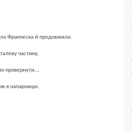
ла Франческа й продовжила:
талеву частину,
було провернути…
ив я напарницю.