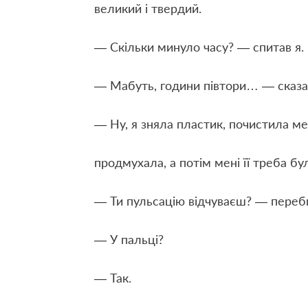
великий і твердий.
— Скільки минуло часу? — спитав я.
— Мабуть, години півтори… — сказа
— Ну, я зняла пластик, почистила ме
продмухала, а потім мені її треба 
— Ти пульсацію відчуваєш? — переб
— У пальці?
— Так.