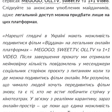
сервісах
MEGOGO
,
OLL.TV
,
Sweet.tv
та
1+1 Video
.
Слідкуйте за анонсами улюблених майданчиків,
адже
легальний доступ можна придбати лише на
цих платформах
.
«Нарешті глядачі в Україні мають можливість
подивитися фільм «Віддана» на легальних онлайн
платформах – MEGOGO, SWEET.TV, OLL.TV та 1+1
VIDEO. Після завершення прокату ми отримали
неймовірну кількість повідомлень у месенджери
соціальних сторінок проєкту з питанням коли та
де можна подивитись фільм онлайн. Ми розуміли,
що чимало людей хочуть передивитись фільм
знову, та є ті, хто не встиг побачити стрічку у
кінотеатрах. У зв’язку з реаліями карантину, зараз
онлайн-простір
–
це поки що єдина можливість