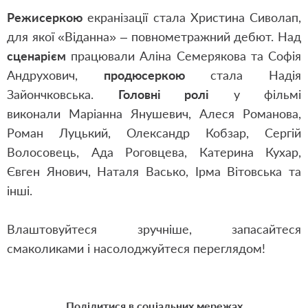
Режисеркою
екранізації стала Христина Сиволап,
для якої «Віданна» – повнометражний дебют. Над
сценарієм
працювали Аліна Семерякова та Софія
Андрухович,
продюсеркою
стала Надія
Зайончковська.
Головні ролі
у фільмі
виконали Маріанна Янушевич, Алеся Романова,
Роман Луцький, Олександр Кобзар, Сергій
Волосовець, Ада Роговцева, Катерина Кухар,
Євген Янович, Наталя Васько, Ірма Вітовська та
інші.
Влаштовуйтеся зручніше, запасайтеся
смаколиками і насолоджуйтеся переглядом!
Поділитися в соціальних мережах