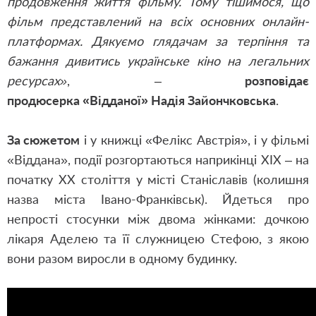
продовження життя фільму. Тому тішимося, що
фільм представлений на всіх основних онлайн-
платформах. Дякуємо глядачам за терпіння та
бажання дивитись українське кіно на легальних
ресурсах»
,
–
розповідає
продюсерка
«
Відданої
»
Надія Зайончковська
.
За сюжетом
і у книжці «Фелікс Австрія», і у фільмі
«Віддана», події розгортаються наприкінці XIX – на
початку XX століття у місті Станіславів (колишня
назва міста Івано-Франківськ). Йдеться про
непрості стосунки між двома жінками: дочкою
лікаря Аделею та її служницею Стефою, з якою
вони разом виросли в одному будинку.