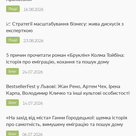
Події
16.08.2026
📈 Стратегії масштабування бізнесу: жива дискусія з
експерткою
Події
23.08.2026
5 причин прочитати роман «Бруклін» Колма Тойбіна:
історія про еміграцію, кохання та пошук дому
Блог
24.07.2026
BestsellerFest у Львові: Жан Рено, Артем Чех, Ірена
Карпа, Володимир Кличко та інші культові особистості
Блог
14.07.2026
«На захід від міста» Ганни Городецької: щемка історія
про самотність, вимушену еміграцію та пошук дому
Блог
06.07.2026