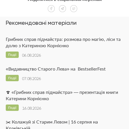
Рекомендовані матеріали
Грибних справ підмайстра: розмова про магію, ліси та
долю з Катериною Корнієнко
Події
06.08.2026
«Видавництво Старого Лева» на BestsellerFest
Події
07.08.2026
🍄 «Грибних справ підмайстра» — презентація книги
Катерини Корнієнко
Події
16.08.2026
✂️ Колажуй зі Старим Левом | 16 серпня на
Краківській