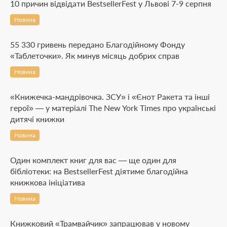
10 причин відвідати BestsellerFest у Львові 7-9 серпня
Новина
55 330 гривень передано Благодійному Фонду
«Таблеточки». Як минув місяць добрих справ
Новина
«Книжечка-мандрівочка. ЗСУ» і «Єнот Ракета та інші
герої» — у матеріалі The New York Times про українські
дитячі книжки
Новина
Один комплект книг для вас — ще один для
бібліотеки: на BestsellerFest діятиме благодійна
книжкова ініціатива
Новина
Книжковий «Трамвайчик» запрацював у новому