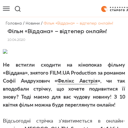
/
/
Головна
Новини
Фільм «Віддана» – відтепер онлайн!
Фільм «Віддана» – відтепер онлайн!
10.04.2020
Не встигли сходити на кінопоказ фільму
«Віддана», знятого
FILM
.
UA Production
за романом
Софії Андрухович «
Фелікс Австрія
», чи так
вподобали стрічку, що хочете подивитися її
знову? Тоді маємо для вас чудову новину! З 10
квітня фільм можна буде переглянути онлайн!
Відсьогодні стрічка з’явитиметься в онлайн-