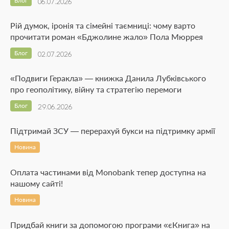
Блог
06.07.2026
Рій думок, іронія та сімейні таємниці: чому варто
прочитати роман «Бджолине жало» Пола Мюррея
Блог
02.07.2026
«Подвиги Геракла» — книжка Данила Лубківського
про геополітику, війну та стратегію перемоги
Блог
29.06.2026
Підтримай ЗСУ — перерахуй букси на підтримку армії
Новина
Оплата частинами від Monobank тепер доступна на
нашому сайті!
Новина
Придбай книги за допомогою програми «єКнига» на