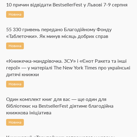
10 причин відвідати BestsellerFest у Львові 7-9 серпня
Новина
55 330 гривень передано Благодійному Фонду
«Таблеточки». Як минув місяць добрих справ
Новина
«Книжечка-мандрівочка. ЗСУ» і «Єнот Ракета та інші
герої» — у матеріалі The New York Times про українські
дитячі книжки
Новина
Один комплект книг для вас — ще один для
бібліотеки: на BestsellerFest діятиме благодійна
книжкова ініціатива
Новина