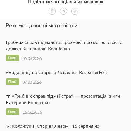
Поділитися в соціальних мережах
Рекомендовані матеріали
Грибних справ підмайстра: розмова про магію, ліси та
долю з Катериною Корнієнко
Події
06.08.2026
«Видавництво Старого Лева» на BestsellerFest
Події
07.08.2026
🍄 «Грибних справ підмайстра» — презентація книги
Катерини Корнієнко
Події
16.08.2026
✂️ Колажуй зі Старим Левом | 16 серпня на