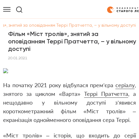
ів», знятий за оповіданням Террі Пратчетта, – у вільному доступі
Фільм «Міст тролів», знятий за
оповіданням Террі Пратчетта, – у вільному
доступі
20.01.2021
На початку 2021 року відбулася прем’єра
серіалу
,
знятого за циклом «Варта»
Террі Пратчетта
, а
нещодавно у вільному доступі з’явився
короткометражний фільм «Міст тролів» –
екранізація однойменного оповідання сера Террі.
«Міст тролів» – історія, що входить до
серії