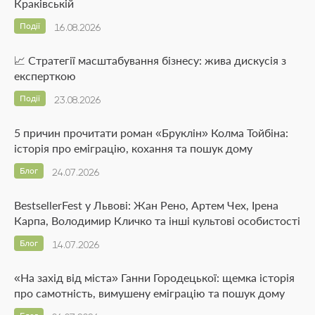
Краківській
Події
16.08.2026
📈 Стратегії масштабування бізнесу: жива дискусія з
експерткою
Події
23.08.2026
5 причин прочитати роман «Бруклін» Колма Тойбіна:
історія про еміграцію, кохання та пошук дому
Блог
24.07.2026
BestsellerFest у Львові: Жан Рено, Артем Чех, Ірена
Карпа, Володимир Кличко та інші культові особистості
Блог
14.07.2026
«На захід від міста» Ганни Городецької: щемка історія
про самотність, вимушену еміграцію та пошук дому