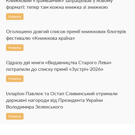
Книжковий «Трамвайчик» запрацював у новому
форматі: тепер там кожна книжка зі знижкою
Новина
Оголошено довгий список премії книжкових блогерів
фестивалю «Книжкова країна»
Новина
Одразу дві книги «Видавництва Старого Лева»
потрапили до списку премії «Зустріч-2026»
Новина
Ілларіон Павлюк та Остап Сливинський отримали
державні нагороди від Президента України
Володимира Зеленського
Новина