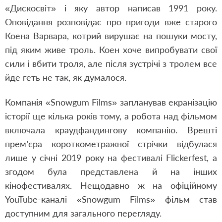
«Дискосвіт»
і яку автор написав 1991 року.
Оповідання розповідає про пригоди вже старого
Коена Варвара, котрий вирушає на пошуки мосту,
під яким живе троль. Коен хоче випробувати свої
сили і вбити троля, але після зустрічі з тролем все
йде геть не так, як думалося.
Компанія «Snowgum Films» запланував екранізацію
історії ще кілька років тому, а робота над фільмом
включала краудфандингову компанію. Врешті
прем’єра короткометражної стрічки відбулася
лише у січні 2019 року на фестивалі Flickerfest, а
згодом була представлена й на інших
кінофестивалях. Нещодавно ж на офіційному
YouTube
-каналі «Snowgum Films» фільм став
доступним для загального перегляду.