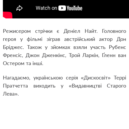
Режисером стрічки є Деніел Найт. Головного
героя у фільмі зіграв австрійський актор Дон
Бріджес. Також у зйомках взяли участь Рубенс
Френсіс, Джон Дженкінс, Трой Ларкін, Ґленн ван
Остером та інші.
Нагадаємо, українською серія «Дискосвіт» Террі
Пратчетта виходить у «Видавництві Старого
Лева».