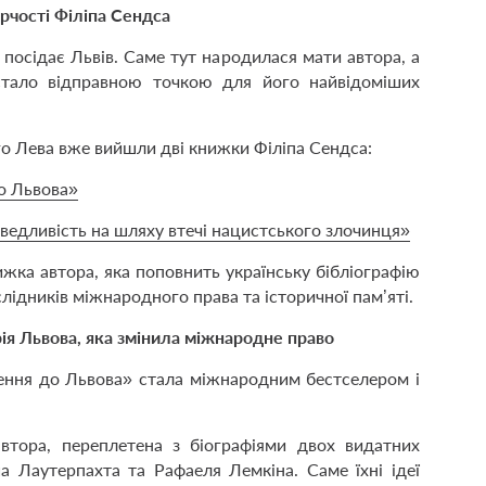
орчості Філіпа Сендса
посідає Львів. Саме тут народилася мати автора, а
 стало відправною точкою для його найвідоміших
о Лева вже вийшли дві книжки Філіпа Сендса:
о Львова»
аведливість на шляху втечі нацистського злочинця»
жка автора, яка поповнить українську бібліографію
лідників міжнародного права та історичної пам’яті.
рія Львова, яка змінила міжнародне право
ення до Львова» стала міжнародним бестселером і
автора, переплетена з біографіями двох видатних
а Лаутерпахта та Рафаеля Лемкіна. Саме їхні ідеї