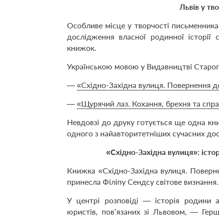
Львів у тв
Особливе місце у творчості письменника 
дослідження власної родинної історії
книжок.
Українською мовою у Видавництві Старог
—
«Східно-Західна вулиця. Повернення д
—
«Щурячий лаз. Кохання, брехня та спр
Невдовзі до друку готується ще одна кни
одного з найавторитетніших сучасних дос
«Східно-Західна вулиця»: істо
Книжка «Східно-Західна вулиця. Поверн
принесла Філіпу Сендсу світове визнання.
У центрі розповіді — історія родини 
юристів, пов’язаних зі Львовом, — Герш