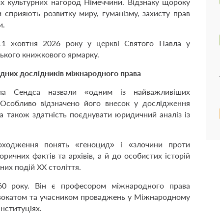
их культурних нагород Німеччини. Відзнаку щороку
 сприяють розвитку миру, гуманізму, захисту прав
и.
11 жовтня 2026 року у церкві Святого Павла у
ького книжкового ярмарку.
ідних дослідників міжнародного права
па Сендса назвали «одним із найважливіших
. Особливо відзначено його внесок у дослідження
 а також здатність поєднувати юридичний аналіз із
оходження понять «геноцид» і «злочини проти
ричних фактів та архівів, а й до особистих історій
них подій ХХ століття.
60 року. Він є професором міжнародного права
двокатом та учасником проваджень у Міжнародному
нституціях.