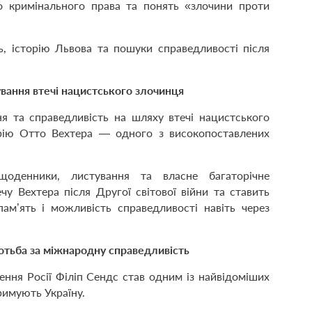
о кримінального права та понять «злочини проти
ь, історію Львова та пошуки справедливості після
вання втечі нацистського злочинця
я та справедливість на шляху втечі нацистського
рію Отто Вехтера — одного з високопоставлених
щоденники, листування та власне багаторічне
чу Вехтера після Другої світової війни та ставить
пам’ять і можливість справедливості навіть через
отьба за міжнародну справедливість
ння Росії Філіп Сендс став одним із найвідоміших
римують Україну.