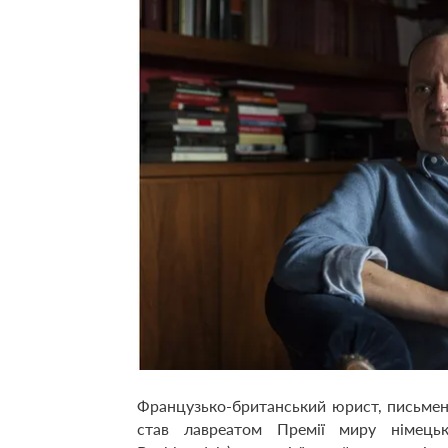
Французько-британський юрист, письмен
став лавреатом Премії миру німецьки