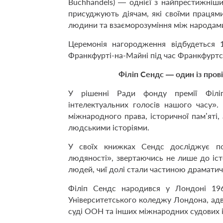
Buchhandels) — однієї з найпрестижніш
присуджують діячам, які своїми працями
людини та взаєморозуміння між народам
Церемонія нагородження відбудеться 
Франкфурті-на-Майні під час Франкфуртс
Філіп Сендс — один із пров
У рішенні Ради фонду премії Філі
інтелектуальних голосів нашого часу»
міжнародного права, історичної пам’яті,
людськими історіями.
У своїх книжках Сендс досліджує п
людяності», звертаючись не лише до істо
людей, чиї долі стали частиною драматич
Філіп Сендс народився у Лондоні 19
Університетського коледжу Лондона, а
суді ООН та інших міжнародних судових і