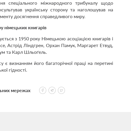
ння спеціального міжнародного трибуналу щодо
онсультував українську сторону та наголошував на
ументу досягнення справедливого миру.
у німецьких книгарів
ється з 1950 року Німецькою асоціацією книгарів і
ссе, Астрід Ліндгрен, Орхан Памук, Маргарет Етвуд,
ум та Карл Шльоґель.
у є визнанням його багаторічної праці на перетині
кої гідності.
льних мережах