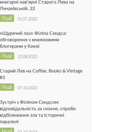
книгарні-кав’ярні Старого Лева на
Личаківській, 22
Події
01.07.2023
«Щурячий лаз» Філіпа Сендса:
обговорення з книжковими
блогерами у Києві
Події
13.08.2023
Старий Лев на Coffee, Books & Vintage
#3
Події
07.10.2023
Зустріч з Філіпом Сендсом:
відповідальність за скоєне, спроби
відбілювання зла та історичні
паралелі
Події
07.10.2023