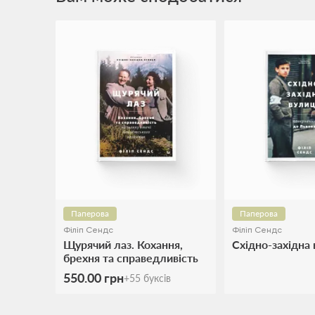
Паперова
Паперова
Філіп Сендс
Філіп Сендс
Щурячий лаз. Кохання,
Східно-західна
брехня та справедливість
на шляху втечі
550.00 грн
+
55
буксів
нацистського злочинця