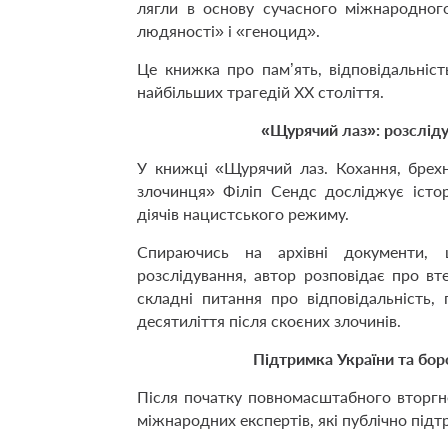
лягли в основу сучасного міжнародног
людяності» і «геноцид».
Це книжка про пам’ять, відповідальніст
найбільших трагедій ХХ століття.
«Щурячий лаз»: розсліду
У книжці «Щурячий лаз. Кохання, брехн
злочинця» Філіп Сендс досліджує істо
діячів нацистського режиму.
Спираючись на архівні документи, 
розслідування, автор розповідає про вте
складні питання про відповідальність, 
десятиліття після скоєних злочинів.
Підтримка України та бор
Після початку повномасштабного вторгне
міжнародних експертів, які публічно підт