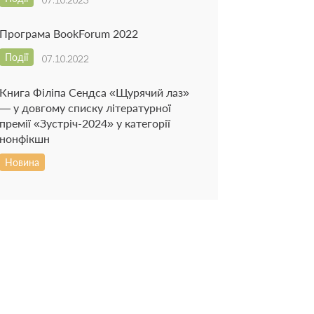
Програма BookForum 2022
Події
07.10.2022
Книга Філіпа Сендса «Щурячий лаз»
— у довгому списку літературної
премії «Зустріч-2024» у категорії
нонфікшн
Новина