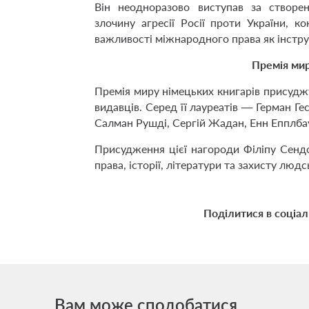
Він неодноразово виступав за створе
злочину агресії Росії проти України, к
важливості міжнародного права як інстр
Премія мир
Премія миру німецьких книгарів присуджу
видавців. Серед її лауреатів — Герман Ге
Салман Рушді, Сергій Жадан, Енн Епплба
Присудження цієї нагороди Філіпу Сендс
права, історії, літератури та захисту людсь
Поділитися в соціа
Вам може сподобатися