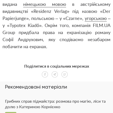
видана
німецькою мовою
в австрійському
видавництві «Residenz Verlag» під назвою «Der
Papierjunge», польською – у «Сzarne»,
угорською
–
у «Typotex Kiadó». Окрім того, компанія FILM.UA
Group придбала права на
екранізацію роману
Софії Андрухович
, яку сподіваємо незабаром
побачити на екранах.
Поділитися в соціальних мережах
Рекомендовані матеріали
Грибних справ підмайстра: розмова про магію, ліси та
долю з Катериною Корнієнко