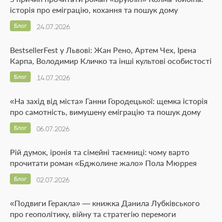
історія про еміграцію, кохання та пошук дому
Блог
24.07.2026
BestsellerFest у Львові: Жан Рено, Артем Чех, Ірена
Карпа, Володимир Кличко та інші культові особистості
Блог
14.07.2026
«На захід від міста» Ганни Городецької: щемка історія
про самотність, вимушену еміграцію та пошук дому
Блог
06.07.2026
Рій думок, іронія та сімейні таємниці: чому варто
прочитати роман «Бджолине жало» Пола Мюррея
Блог
02.07.2026
«Подвиги Геракла» — книжка Данила Лубківського
про геополітику, війну та стратегію перемоги