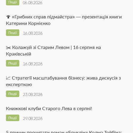
Події
06.08.2026
🍄 «Грибних справ підмайстра» — презентація книги
Катерини Корнієнко
Події
16.08.2026
✂️ Колажуй зі Старим Левом | 16 серпня на
Краківській
Події
16.08.2026
📈 Стратегії масштабування бізнесу: жива дискусія з
експерткою
Події
23.08.2026
Книжкові клуби Старого Лева в серпні!
Події
29.08.2026
5 причин прочитати роман «Бруклін» Колма Тойбіна: