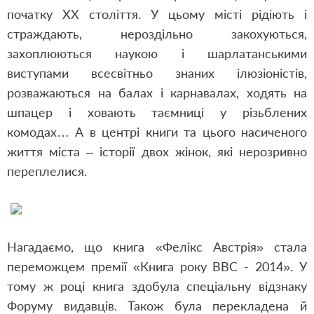
початку ХХ століття. У цьому місті рідіють і
страждають, нероздільно закохуються,
захоплюються наукою і шарлатанськими
виступами всесвітньо знаних ілюзіоністів,
розважаються на балах і карнавалах, ходять на
шпацер і ховають таємниці у різьблених
комодах… А в центрі книги та цього насиченого
життя міста – історії двох жінок, які нерозривно
переплелися.
Нагадаємо, що книга «Фелікс Австрія» стала
переможцем премії «Книга року ВВС - 2014». У
тому ж році книга здобула спеціальну відзнаку
Форуму видавців. Також була перекладена й