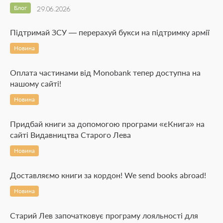
Блог
29.06.2026
Підтримай ЗСУ — перерахуй букси на підтримку армії
Новина
Оплата частинами від Monobank тепер доступна на
нашому сайті!
Новина
Придбай книги за допомогою програми «єКнига» на
сайті Видавництва Старого Лева
Новина
Доставляємо книги за кордон! We send books abroad!
Новина
Старий Лев започатковує програму лояльності для