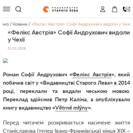
/
/
овна
Новини
«Фелікс Австрія» Софії Андрухович видали у Чехії
«Фелікс Австрія» Софії Андрухович видали
у Чехії
31.01.2018
Роман Софії Андрухович «
Фелікс Австрія
», який
побачив світ у «Видавництві Старого Лева» в 2014
році, переклали та видали чеською мовою.
Переклад здійснив Петр Каліна, а опублікувало
книгу видавництво «
Větrné mlýny
».
Перед читачем розкривається насичене життя
Станіславова (тепер Івано-Франківська) кінця ХІХ –