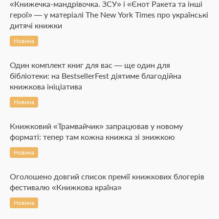
«Книжечка-мандрівочка. ЗСУ» і «Єнот Ракета та інші
герої» — у матеріалі The New York Times про українські
дитячі книжки
Новина
Один комплект книг для вас — ще один для
бібліотеки: на BestsellerFest діятиме благодійна
книжкова ініціатива
Новина
Книжковий «Трамвайчик» запрацював у новому
форматі: тепер там кожна книжка зі знижкою
Новина
Оголошено довгий список премії книжкових блогерів
фестивалю «Книжкова країна»
Новина