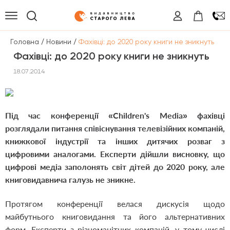
/
/
Головна
Новини
Фахівці: до 2020 року книги не зникнуть
Фахівці: до 2020 року книги не зникнуть
18.07.2014
Під час конференції «Children's Media» фахівці
розглядали питання співіснування телевізійних компаній,
книжкової індустрії та інших дитячих розваг з
цифровими аналогами. Експерти дійшли висновку, що
цифрові медіа заполонять світ дітей до 2020 року, але
книговидавнича галузь не зникне.
Протягом конференції велася дискусія щодо
майбутнього книговидання та його альтернативних
форм. Експерти з різноманітних компаній, у тому числі