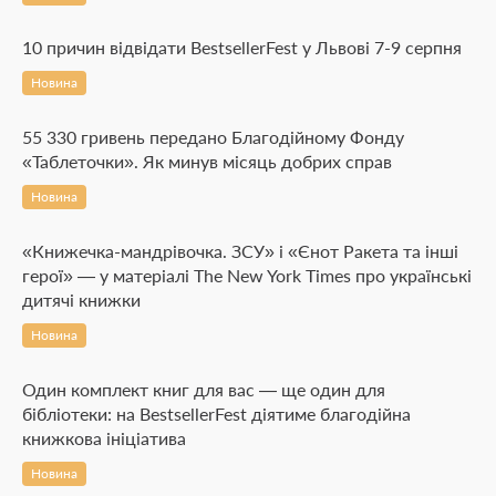
10 причин відвідати BestsellerFest у Львові 7-9 серпня
Новина
55 330 гривень передано Благодійному Фонду
«Таблеточки». Як минув місяць добрих справ
Новина
«Книжечка-мандрівочка. ЗСУ» і «Єнот Ракета та інші
герої» — у матеріалі The New York Times про українські
дитячі книжки
Новина
Один комплект книг для вас — ще один для
бібліотеки: на BestsellerFest діятиме благодійна
книжкова ініціатива
Новина