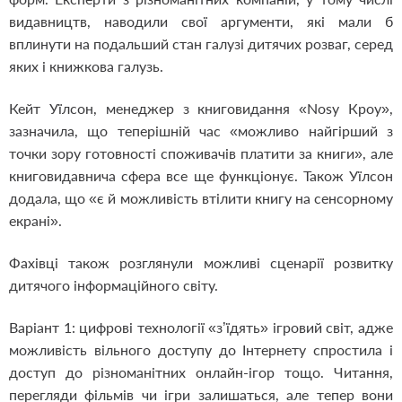
видавництв, наводили свої аргументи, які мали б
вплинути на подальший стан галузі дитячих розваг, серед
яких і книжкова галузь.
Кейт Уїлсон, менеджер з книговидання «Nosy Кроу»,
зазначила, що теперішній час «можливо найгірший з
точки зору готовності споживачів платити за книги», але
книговидавнича сфера все ще функціонує. Також Уїлсон
додала, що «є й можливість втілити книгу на сенсорному
екрані».
Фахівці також розглянули можливі сценарії розвитку
дитячого інформаційного світу.
Варіант 1: цифрові технології «з’їдять» ігровий світ, адже
можливість вільного доступу до Інтернету спростила і
доступ до різноманітних онлайн-ігор тощо. Читання,
перегляди фільмів чи ігри залишаться, але тепер вони