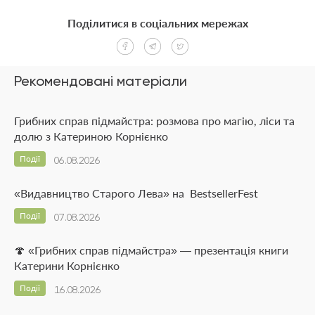
Поділитися в соціальних мережах
Рекомендовані матеріали
Грибних справ підмайстра: розмова про магію, ліси та
долю з Катериною Корнієнко
Події
06.08.2026
«Видавництво Старого Лева» на BestsellerFest
Події
07.08.2026
🍄 «Грибних справ підмайстра» — презентація книги
Катерини Корнієнко
Події
16.08.2026