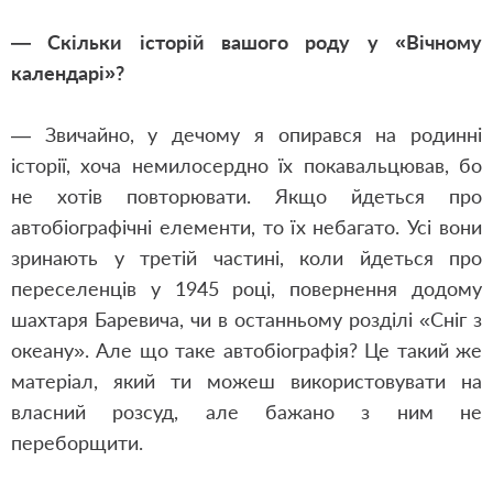
— Скільки історій вашого роду у «Вічному
календарі»?
— Звичайно, у дечому я опирався на родинні
історії, хоча немилосердно їх покавальцював, бо
не хотів повторювати. Якщо йдеться про
автобіографічні елементи, то їх небагато. Усі вони
зринають у третій частині, коли йдеться про
переселенців у 1945 році, повернення додому
шахтаря Баревича, чи в останньому розділі «Сніг з
океану». Але що таке автобіографія? Це такий же
матеріал, який ти можеш використовувати на
власний розсуд, але бажано з ним не
переборщити.