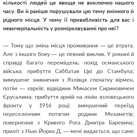
кількості людей це явище не виключно нашого
часу. Ви й раніше порушували цю тему змінного й
рідного місця. У чому її привабливість для вас і
невичерпальність у розмірковуванні про неї?
— Тому що зміна місця проживання — це втрата.
Але з іншого боку — це певний виклик. У романі й
справді багато переміщень: похід османського
війська; прибуття Саббатая Цві до Стамбула;
вимушене зникнення з Язлівця спочатку вірмен,
потім — євреїв; відвідини Минасем Сириновичем
Єрусалима; прибуття армій на лінію язловецького
фронту у 1916 році; вимушений переїзд
переселенчим потягом родини Мехаметів;
повернення з Кривого Рога Дмитра Баревича;
приліт з Нью-Йорка Д. — мені видається, що саме