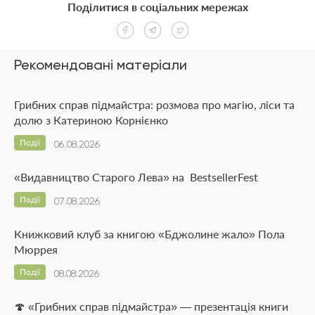
Поділитися в соціальних мережах
Рекомендовані матеріали
Грибних справ підмайстра: розмова про магію, ліси та
долю з Катериною Корнієнко
Події
06.08.2026
«Видавництво Старого Лева» на BestsellerFest
Події
07.08.2026
Книжковий клуб за книгою «Бджолине жало» Пола
Мюррея
Події
08.08.2026
🍄 «Грибних справ підмайстра» — презентація книги