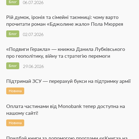
Блог
06.07.2026
Рій думок, іронія та сімейні таємниці: чому варто
прочитати роман «Бджолине жало» Пола Мюррея
Блог
02.07.2026
«Подвиги Геракла» — книжка Данила Лубківського
про геополітику, війну та стратегію перемоги
Блог
29.06.2026
Підтримай ЗСУ — перерахуй букси на підтримку армії
Новина
Оплата частинами від Monobank тепер доступна на
нашому сайті!
Новина
Придбай книги за допомогою програми «єКнига» на