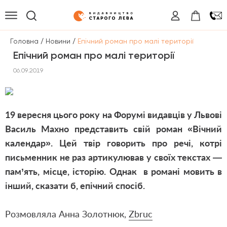
/
/
Головна
Новини
Епічний роман про малі території
Епічний роман про малі території
06.09.2019
19 вересня цього року на Форумі видавців у Львові
Василь Махно представить свій роман «
Вічний
календар
». Цей твір говорить про речі, котрі
письменник не раз артикулював у своїх текстах —
пам’ять, місце, історію. Однак в романі мовить в
інший, сказати б, епічний спосіб.
Розмовляла Анна Золотнюк,
Zbruc