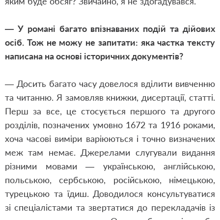
яким буде обсяг? Звичайно, я не здогадувався.
— У романі багато впізнаваних подій та дійових
осіб. Тож не можу не запитати: яка частка тексту
написана на основі історичних документів?
— Досить багато часу довелося вділити вивченню
та читанню. Я замовляв книжки, дисертації, статті.
Перш за все, це стосується першого та другого
розділів, позначених умовно 1672 та 1916 роками,
хоча часові виміри варіюються і точно визначених
меж там немає. Джерелами слугували видання
різними мовами — українською, англійською,
польською, сербською, російською, німецькою,
турецькою та їдиш. Доводилося консультуватися
зі спеціалістами та звертатися до перекладачів із