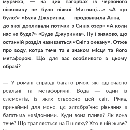
мурзиха, — на цих пагорбах із червоного
пісковику не було ніякої Митниці…» «А що
було?» «Була Джуринка, — продовжила Анна, —
до якої допливали потічки з Синіх озер» «А коли
нас не буде?» «Буде Джуринка». Ну і знаково, що
останній розділ називається «Сніг з океану». Отже
про воду, котра тече та є знаком місця та його
метафорою. Що для вас особливого в цьому
образі?
— У романі справді багато річок, які одночасно
реальні та метафоричні. Вода — один із
елементів, із яких створено цей світ. Річка,
принаймні для мене, це алгебраїчне рівняння з
багатьма невідомими. Куди вона пливе? Як вона
тече? Що трапляється на її шляху? Хто в ній живе?