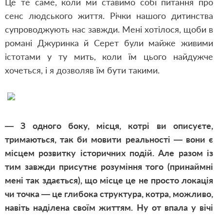
Це те саме, коли ми ставимо собі питання про
сенс людського життя. Річки нашого дитинства
супроводжують нас завжди. Мені хотілося, щоби в
романі Джуринка й Серет були майже живими
істотами у ту мить, коли їм цього найдужче
хочеться, і я дозволяв їм бути такими.
— З одного боку, місця, котрі ви описуєте,
тримаються, так би мовити реальності — вони є
місцем розвитку історичних подій. Але разом із
тим завжди присутнє розуміння того (принаймні
мені так здається), що місце це не просто локація
чи точка — це глибока структура, котра, можливо,
навіть наділена своїм життям. Ну от впала у вічі