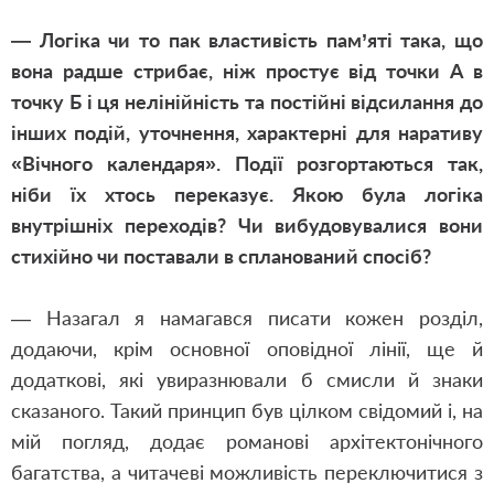
— Логіка чи то пак властивість пам’яті така, що
вона радше стрибає, ніж простує від точки А в
точку Б і ця нелінійність та постійні відсилання до
інших подій, уточнення, характерні для наративу
«Вічного календаря». Події розгортаються так,
ніби їх хтось переказує. Якою була логіка
внутрішніх переходів? Чи вибудовувалися вони
стихійно чи поставали в спланований спосіб?
— Назагал я намагався писати кожен розділ,
додаючи, крім основної оповідної лінії, ще й
додаткові, які увиразнювали б смисли й знаки
сказаного. Такий принцип був цілком свідомий і, на
мій погляд, додає романові архітектонічного
багатства, а читачеві можливість переключитися з