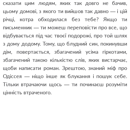
сказати цим людям, яких так довго не бачив,
цьому домові, з якого ти вийшов так давно — і цій
річці, котра обходилася без тебе? Якщо ти
письменник — ти можеш переповісти про все, що
відбувається під час твоєї подорожі, про той шлях
з дому додому. Тому, що блудний син, покинувши
дім, повертається, збагачений усіма гіркотами,
збагачений такою кількістю слів, яких вистарчає,
щоби написати роман. Зрештою, знаний міф про
Одіссея — ніщо інше як блукання і пошук себе.
Тільки втрачаючи щось — ти починаєш розуміти
цінність втраченого.