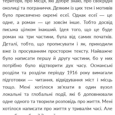
території, про місця, які добре знаю, про своєрідні
околиці та пограниччя. Деяким із цих тем і мотивів
було присвячено окремі есеї.
Однак есеї — це
одне, а роман — це зовсім інше. Тобто досвід
письма цілком інакший. Ідея того, що це буде
роман на три частини, була від самих початків.
Деталі, тобто, що прописувати і як, приходили
вже із просуванням простором тексту. Найважче
було написати першу й другу частини, бо у них
потрібно було відтворити дух часу. Османські
розділи та розділи періоду 1916 року вимагали
підготовки — читання, відвідування міст і місць
тощо. Мені хотілося зв’язати в один вузол
локальні та глобальні події, які б доповнювали
одне одного та творили розповідь про життя. Мені
хотілося написати про життя у тривалім часі. Але