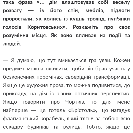
така фраза «… дім влаштовував собі веселу
розвагу — із його стін, меблів, підлоги
проростали, як колись із кущів троянд, пуп’янки
голосів Коритовських». Розкажіть про своє
розуміння місця. Як воно впливає на події та
людей.
— Я думаю, що тут вмикається гра уяви. Кожен
предмет можна оживити, щоби він брав участь у
безконечних перемінах, своєрідній трансформації.
Якщо це художня проза, то можна подивитися, до
прикладу, на дім із різних оптичних перспектив.
Якщо говорити про Чортків, то для мене
найперше — це готель «Брістоль», що нагадує
флагманський корабель, який тягне за собою всю
ескадру будинків та вулиць. Тобто, якщо це