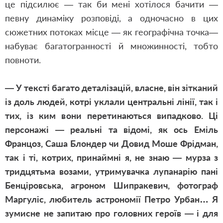
це підсилює — так би мені хотілося бачити —
певну динаміку розповіді, а одночасно в цих
сюжетних потоках місце — як географічна точка—
набуває багатогранності й множинності, тобто
повноти.
— У тексті багато деталізацій, власне, він зітканий
із доль людей, котрі уклали центральні лінії, так і
тих, із ким вони перетинаються випадково. Ці
персонажі — реальні та відомі, як ось Еміль
Францоз, Саша Блондер чи Довид Моше Фрідман,
так і ті, котрих, принаймні я, не знаю — мурза з
тридцятьма возами, утримувачка лупанарію пані
Бенціровська, агроном Шипракевич, фотограф
Маргуліс, любитель астрономії Петро Урбан… Я
зумисне не запитаю про головних героїв — і для