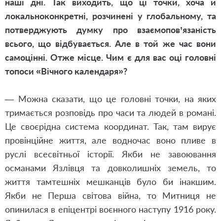
наші дні. Так виходить, що ці точки, хоча й
локальноконкретні, розчинені у глобальному, та
потверджують думку про взаємопов’язаність
всього, що відбувається. Але в той же час вони
самоцінні. Отже місце. Чим є для вас оці головні
топоси «Вічного календаря»?
— Можна сказати, що це головні точки, на яких
тримається розповідь про часи та людей в романі.
Це своєрідна система координат. Так, там вирує
провінційне життя, але водночас воно пливе в
руслі всесвітньої історії. Якби не завоювання
османами Язлівця та довколишніх земель, то
життя тамтешніх мешканців було би інакшим.
Якби не Перша світова війна, то Митниця не
опинилася в епіцентрі воєнного наступу 1916 року.