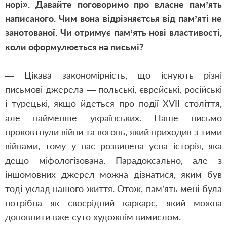
норі». Давайте поговоримо про власне пам’ять
написаного. Чим вона відрізняєтсья від пам’яті не
занотованої. Чи отримує пам’ять нові властивості,
коли оформулюється на письмі?
— Цікава закономірність, що існують різні
письмові джерела — польські, єврейські, російські
і турецькі, якщо йдеться про події XVII століття,
але найменше українських. Наше письмо
проковтнули війни та вогонь, який приходив з тими
війнами, тому у нас розвинена усна історія, яка
дещо міфологізована. Парадоксально, але з
іншомовних джерел можна дізнатися, яким був
тоді уклад нашого життя. Отож, пам’ять мені була
потрібна як своєрідний каркарс, який можна
доповнити вже суто художнім вимислом.