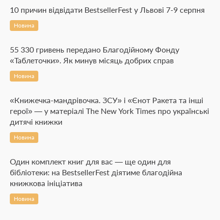
10 причин відвідати BestsellerFest у Львові 7-9 серпня
Новина
55 330 гривень передано Благодійному Фонду
«Таблеточки». Як минув місяць добрих справ
Новина
«Книжечка-мандрівочка. ЗСУ» і «Єнот Ракета та інші
герої» — у матеріалі The New York Times про українські
дитячі книжки
Новина
Один комплект книг для вас — ще один для
бібліотеки: на BestsellerFest діятиме благодійна
книжкова ініціатива
Новина