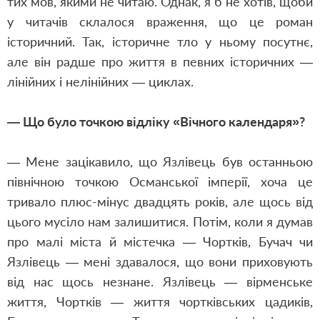
тих мов, якими не читаю. Однак, я б не хотів, щоби
у читачів склалося враження, що це роман
історичний. Так, історичне тло у ньому посутнє,
але він радше про життя в певних історичних —
лінійних і нелінійних — циклах.
— Що було точкою відліку «Вічного календаря»?
— Мене зацікавило, що Язлівець був останньою
північною точкою Османської імперії, хоча це
тривало плюс-мінус двадцять років, але щось від
цього мусіло нам залишитися. Потім, коли я думав
про малі міста й містечка — Чортків, Бучач чи
Язлівець — мені здавалося, що вони приховують
від нас щось незнане. Язлівець — вірменське
життя, Чортків — життя чортківських цадиків,