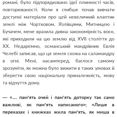
романі, було підпорядковано ідеї плинності часів,
повторюваності. Коли я глибше почав вивчати
доступні матеріали про цей невеличкий клаптик
землі між Чортковом, Язлівцями, Митницею і
Бучачем, мене вразила дивна закономірність воєн,
які приходили на цю землю від XVII століття до
XX. Недаремно, османський мандрівник Евлія
Челебі записав, що ця земля схожа на саламандру
в огні. Мені, насамперед, баглося самому
зрозуміти, як можна було вижити в таких умовах й
зберегти свою національну приналежність, мову
та відчуття дому.
— «… пам’ять очей і пам’ять доторку так само
важливі, як пам’ять написаного»; «Лише в
переказах і книжках жила пам’ять, як миша в