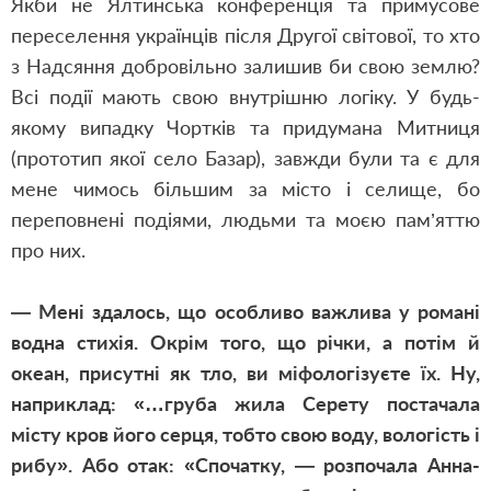
Якби не Ялтинська конференція та примусове
переселення українців після Другої світової, то хто
з Надсяння добровільно залишив би свою землю?
Всі події мають свою внутрішню логіку. У будь-
якому випадку Чортків та придумана Митниця
(прототип якої село Базар), завжди були та є для
мене чимось більшим за місто і селище, бо
переповнені подіями, людьми та моєю пам’яттю
про них.
— Мені здалось, що особливо важлива у романі
водна стихія. Окрім того, що річки, а потім й
океан, присутні як тло, ви міфологізуєте їх. Ну,
наприклад: «…груба жила Серету постачала
місту кров його серця, тобто свою воду, вологість і
рибу». Або отак: «Спочатку, — розпочала Анна-