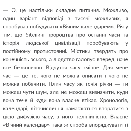
— О, це настільки складне питання. Можливо,
один варіант відповіді з тисячі можливих, я
спробував побудувати «Вічним календарем». Річ у
тім, що біблійні пророцтва про останні часи та
історія людської цивілізації перебувають у
постійному протистоянні. Містики твердять про
конечність всього, а людство галопує вперед, наче
все безконечно. Відчуття часу змінне. Для мене
час — це те, чого не можна описати і чого не
можна побачити. Плин часу як течія річки — ти
можеш чути шум, але не можеш визначити, куди
вона тече й куди вона власне втікає. Хронологія,
календарі, літочислення намагаються впоратися з
цією дифузією часу, з його нелінійністю. Власне
«Вічний календар» така ж спроба впорядкувати ті