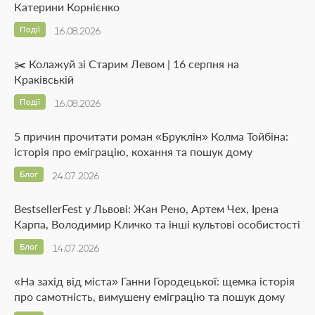
Катерини Корнієнко
Події
16.08.2026
✂️ Колажуй зі Старим Левом | 16 серпня на
Краківській
Події
16.08.2026
5 причин прочитати роман «Бруклін» Колма Тойбіна:
історія про еміграцію, кохання та пошук дому
Блог
24.07.2026
BestsellerFest у Львові: Жан Рено, Артем Чех, Ірена
Карпа, Володимир Кличко та інші культові особистості
Блог
14.07.2026
«На захід від міста» Ганни Городецької: щемка історія
про самотність, вимушену еміграцію та пошук дому