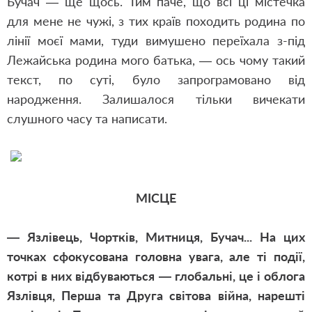
Бучач — ще щось. Тим паче, що всі ці містечка
для мене не чужі, з тих країв походить родина по
лінії моєї мами, туди вимушено переїхала з-під
Лежайська родина мого батька, — ось чому такий
текст, по суті, було запрограмовано від
народження. Залишалося тільки вичекати
слушного часу та написати.
МІСЦЕ
— Язлівець, Чортків, Митниця, Бучач... На цих
точках сфокусована головна увага, але ті події,
котрі в них відбуваються — глобальні, це і облога
Язлівця, Перша та Друга світова війна, нарешті