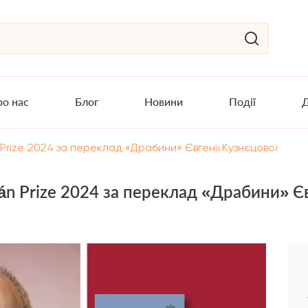
о нас
Блог
Новини
Події
Д
rize 2024 за переклад «Драбини» Євгенії Кузнєцової
n Prize 2024 за переклад «Драбини» Єв