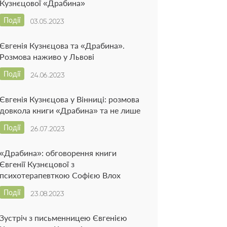
Кузнєцової «Драбина»
Події
03.05.2023
Євгенія Кузнєцова та «Драбина».
Розмова наживо у Львові
Події
24.06.2023
Євгенія Кузнєцова у Вінниці: розмова
довкола книги «Драбина» та не лише
Події
26.07.2023
«Драбина»: обговорення книги
Євгенії Кузнєцової з
психотерапевткою Софією Влох
Події
23.08.2023
Зустріч з письменницею Євгенією