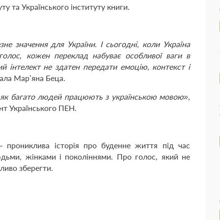
ту та Українського інституту книги.
е значення для України. І сьогодні, коли Україна
 голос, кожен переклад набуває особливої ваги в
й інтелект не здатен передати емоцію, контекст і
зала Мар’яна Беца.
 як багато людей працюють з українською мовою»
,
т Українського ПЕН.
 прониклива історія про буденне життя під час
юдьми, жінками і поколіннями. Про голос, який не
ливо зберегти.