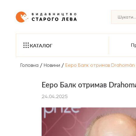
Пр
КАТАЛОГ
/
/
Головна
Новини
Ееро Балк отримав Drahomán P
Ееро Балк отримав Drahomá
24.04.2025