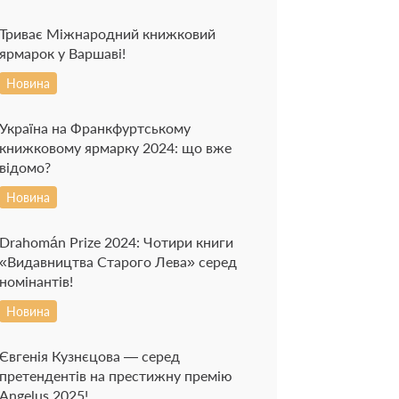
Триває Міжнародний книжковий
ярмарок у Варшаві!
Новина
Україна на Франкфуртському
книжковому ярмарку 2024: що вже
відомо?
Новина
Drahomán Prize 2024: Чотири книги
«Видавництва Старого Лева» серед
номінантів!
Новина
Євгенія Кузнєцова — серед
претендентів на престижну премію
Angelus 2025!