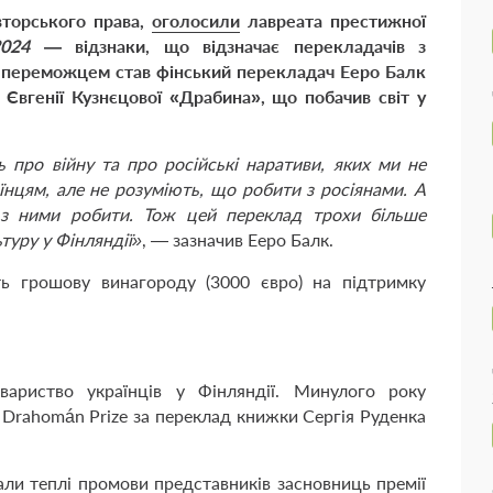
авторського права,
оголосили
лавреата престижної
024
— відзнаки, що відзначає перекладачів з
іч переможцем став фінський перекладач Ееро Балк
Євгенії Кузнєцової «Драбина», що побачив світ у
 про війну та про російські наративи, яких ми не
їнцям, але не розуміють, що робити з росіянами. А
 з ними робити. Тож цей переклад трохи більше
ьтуру у Фінляндії»
, — зазначив Ееро Балк.
ь грошову винагороду (3000 євро) на підтримку
ариство українців у Фінляндії. Минулого року
 Drahomán Prize за переклад книжки Сергія Руденка
ли теплі промови представників засновниць премії