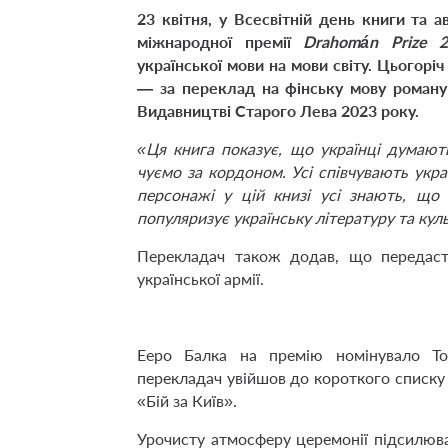
23 квітня, у Всесвітній день книги та 
міжнародної премії
Drahomán Prize 2
української мови на мови світу. Цьогор
— за переклад на фінську мову роману 
Видавництві Старого Лева 2023 року.
«Ця книга показує, що українці думають
чуємо за кордоном. Усі співчувають укра
персонажі у цій книзі усі знають, що
популяризує українську літературу та кул
Перекладач також додав, що передаст
української армії.
Ееро Балка на премію номінувало Тов
перекладач увійшов до короткого списку
«Бій за Київ».
Урочисту атмосферу церемонії підсилюва