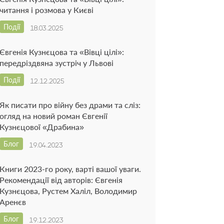
читання і розмова у Києві
Події
18.03.2025
Євгенія Кузнєцова та «Вівці цілі»:
передріздвяна зустріч у Львові
Події
12.12.2025
Як писати про війну без драми та сліз:
огляд на новий роман Євгенії
Кузнєцової «Драбина»
Блог
19.04.2023
Книги 2023-го року, варті вашої уваги.
Рекомендації від авторів: Євгенія
Кузнєцова, Рустем Халіл, Володимир
Аренєв
Блог
19.12.2023