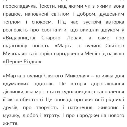
перекладачка. Тексти, над якими чи з якими вона
працює, наповнені світлом і добром, душевним
теплом і спокоєм. Під час зустрічі авторка
розповість про свої книги, що вийшли друком у
«Видавництві Старого Лева», а саме про
підліткову повість «
Марта з вулиці Святого
Миколая
» та історію народження Месії під назвою
«
Перше Різдво
».
«Марта з вулиці Святого Миколая» – книжка для
вдумливих підлітків. Це історія дорослішання
дівчинки, яка мріє стати художницею, становлення
її як особистості. Це оповідь про життя її рідних і
друзів, про творчість і натхнення, живопис і
музику, любов і втрату. І про народження нового
життя.