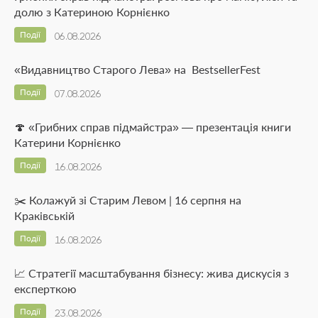
долю з Катериною Корнієнко
Події
06.08.2026
«Видавництво Старого Лева» на BestsellerFest
Події
07.08.2026
🍄 «Грибних справ підмайстра» — презентація книги
Катерини Корнієнко
Події
16.08.2026
✂️ Колажуй зі Старим Левом | 16 серпня на
Краківській
Події
16.08.2026
📈 Стратегії масштабування бізнесу: жива дискусія з
експерткою
Події
23.08.2026