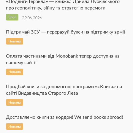
«Подвиги Геракла» — книжка Данила Лубківського
про геополітику, війну та стратегію перемоги
Блог
29.06.2026
Підтримай ЗСУ — перерахуй букси на підтримку армії
Новина
Оплата частинами від Monobank тепер доступна на
нашому сайті!
Новина
Придбай книги за допомогою програми «єКнига» на
сайті Видавництва Старого Лева
Новина
Доставляємо книги за кордон! We send books abroad!
Новина