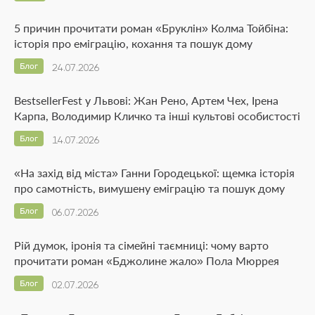
5 причин прочитати роман «Бруклін» Колма Тойбіна:
історія про еміграцію, кохання та пошук дому
Блог
24.07.2026
BestsellerFest у Львові: Жан Рено, Артем Чех, Ірена
Карпа, Володимир Кличко та інші культові особистості
Блог
14.07.2026
«На захід від міста» Ганни Городецької: щемка історія
про самотність, вимушену еміграцію та пошук дому
Блог
06.07.2026
Рій думок, іронія та сімейні таємниці: чому варто
прочитати роман «Бджолине жало» Пола Мюррея
Блог
02.07.2026