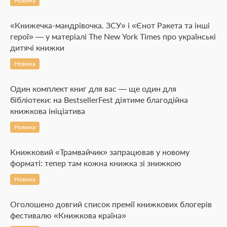
Новина
«Книжечка-мандрівочка. ЗСУ» і «Єнот Ракета та інші
герої» — у матеріалі The New York Times про українські
дитячі книжки
Новина
Один комплект книг для вас — ще один для
бібліотеки: на BestsellerFest діятиме благодійна
книжкова ініціатива
Новина
Книжковий «Трамвайчик» запрацював у новому
форматі: тепер там кожна книжка зі знижкою
Новина
Оголошено довгий список премії книжкових блогерів
фестивалю «Книжкова країна»