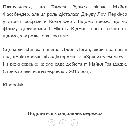
Планувалося, що Томаса Вульфа зіграє Майкл
Фассбендер, але ця роль дісталася Джуду Лоу. Перкінса
у стрічці зобразить Колін Ферт. Відомо також, що до
фільму долучилася і Ніколь Кідман, проте точно не
відомо, яку роль вона гратиме.
Сценарій «Генія» напише Джон Логан, який працював
над «Авіатором», «Гладіатором» та «Хранителем часу».
На режисерське крісло сяде дебютант Майкл Грандадж.
Стрічка з’явиться на екранах у 2015 році.
Kinopoisk
Поділитися в соціальних мережах