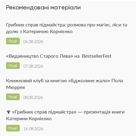
Рекомендовані матеріали
Грибних справ підмайстра: розмова про магію, ліси та
долю з Катериною Корнієнко
Події
06.08.2026
«Видавництво Старого Лева» на BestsellerFest
Події
07.08.2026
Книжковий клуб за книгою «Бджолине жало» Пола
Мюррея
Події
08.08.2026
🍄 «Грибних справ підмайстра» — презентація книги
Катерини Корнієнко
Події
16.08.2026