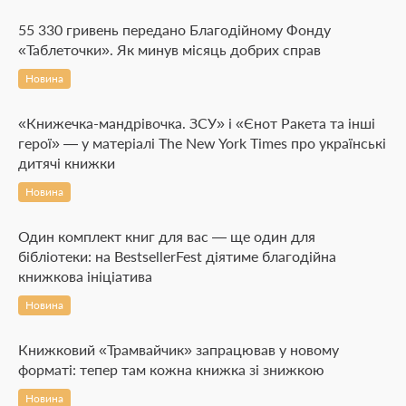
55 330 гривень передано Благодійному Фонду
«Таблеточки». Як минув місяць добрих справ
Новина
«Книжечка-мандрівочка. ЗСУ» і «Єнот Ракета та інші
герої» — у матеріалі The New York Times про українські
дитячі книжки
Новина
Один комплект книг для вас — ще один для
бібліотеки: на BestsellerFest діятиме благодійна
книжкова ініціатива
Новина
Книжковий «Трамвайчик» запрацював у новому
форматі: тепер там кожна книжка зі знижкою
Новина