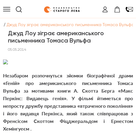
/
и
Джуд Лоу зіграє американського письменника Томаса Вульфа
Джуд Лоу зіграє американського
письменника Томаса Вульфа
05.05.2014
Незабаром розпочнуться зйомки біографічної драми
«Геній» про американського письменника Томаса
Вульфа за мотивами книги А. Скотта Берга «Макс
Перкінс: Видавець генія». У фільмі йтиметься про
непросту дружбу представника «втраченого покоління»
і його видавця
Перкінса, який також співпрацював з
Френсісом Скоттом Фіцджеральдом і Ернестом
Хемінгуеєм .