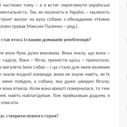
 частково тому – а я встиг переглянути українські
ментальність. Так, як малюють в Україні, – малюють
Стронґ вказує на вуха собаки з обкладинки «Нових
роілюстрував Максим Паленко – ред.).
став хтось із ваших домашніх улюбленців?
ле вона була дуже вихована. Вона знала, що вона –
– сиділа, біжи – бігла, принести щось – приносила.
 вигуляти їхніх собак – і це стало для мене великим
 знали жодної команди, вони не знали навіть, як їх
 мене повідок, а собаку, яка дуже швидко бігала,
ди вона втекла. Коли вона врешті повернулася, то теж
неї, навіть найлагідніше. Тож прийшовши додому, я
 описати.
вас створити певного героя?