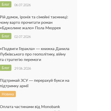
Блог
06.07.2026
Рій думок, іронія та сімейні таємниці:
чому варто прочитати роман
«Бджолине жало» Пола Мюррея
Блог
02.07.2026
«Подвиги Геракла» — книжка Данила
Лубківського про геополітику, війну
та стратегію перемоги
Блог
29.06.2026
Підтримай ЗСУ — перерахуй букси на
підтримку армії
Новина
Оплата частинами від Monobank