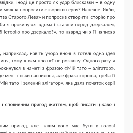
відки, іноді це просто як удар блискавки – в одну
Чи можна попросити створити героя? Напевне. Якби,
тва Старого Лева» й попросив створити історію про
якби я прокинувся вдома і ставши перед дзеркалом,
 історію про дзеркало?», то навряд чи я її написав
, наприклад, навіть учора вночі в готелі одна ідея
иця, тому я вам про неї не розкажу. Одного разу я
рокинувся в наметі з фразою «Мій тато – алігатор».
е мені тільки наснилося, але фраза хороша, треба її
Мій тато і зелений алігатор», яка дала початок серії
 і сповненим пригод життям, щоб писати цікаво і
еним пригод, але таким воно має бути в голові
тті я нічого такого надзвичайного не пережив, але