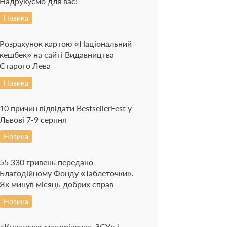
Надрукуємо для вас!
Новина
Розрахунок картою «Національний
кешбек» на сайті Видавництва
Старого Лева
Новина
10 причин відвідати BestsellerFest у
Львові 7-9 серпня
Новина
55 330 гривень передано
Благодійному Фонду «Таблеточки».
Як минув місяць добрих справ
Новина
«Книжечка-мандрівочка. ЗСУ» і