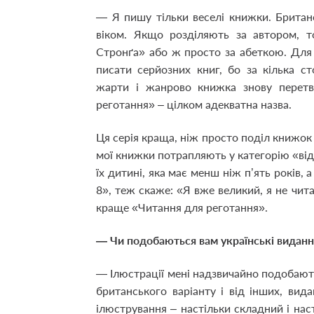
— Я пишу тільки веселі книжки. Британ
віком. Якщо розділяють за автором, 
Стронґа» або ж просто за абеткою. Для 
писати серйозних книг, бо за кілька с
жарти і жанрово книжка знову перетв
реготання» – цілком адекватна назва.
Ця серія краща, ніж просто поділ книжок 
мої книжки потрапляють у категорію «від 
їх дитині, яка має менш ніж п’ять років,
8», теж скаже: «Я вже великий, я не чит
краще «Читання для реготання».
— Чи подобаються вам українські видан
— Ілюстрації мені надзвичайно подобають
британського варіанту і від інших, вид
ілюстрування – настільки складний і нас