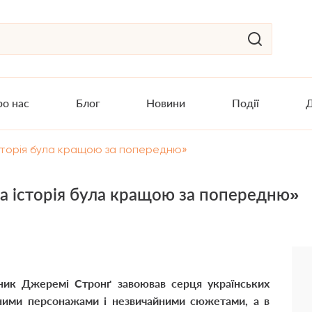
о нас
Блог
Новини
Події
Д
сторія була кращою за попередню»
а історія була кращою за попередню»
ник Джеремі Стронґ завоював серця українських
едними персонажами і незвичайними сюжетами, а в