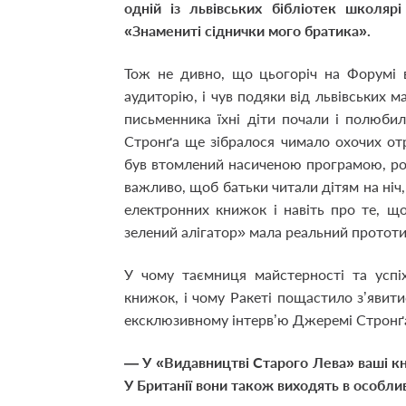
одній із львівських бібліотек школяр
«Знамениті сіднички мого братика».
Тож не дивно, що цьогоріч на Форумі 
аудиторію, і чув подяки від львівських 
письменника їхні діти почали і полюбил
Стронґа ще зібралося чимало охочих отр
був втомлений насиченою програмою, розп
важливо, щоб батьки читали дітям на ніч,
електронних книжок і навіть про те, щ
зелений алігатор» мала реальний протот
У чому таємниця майстерності та успіх
книжок, і чому Ракеті пощастило з’явити
ексклюзивному інтерв’ю Джеремі Стронґ
— У «Видавництві Старого Лева» ваші кни
У Британії вони також виходять в особли