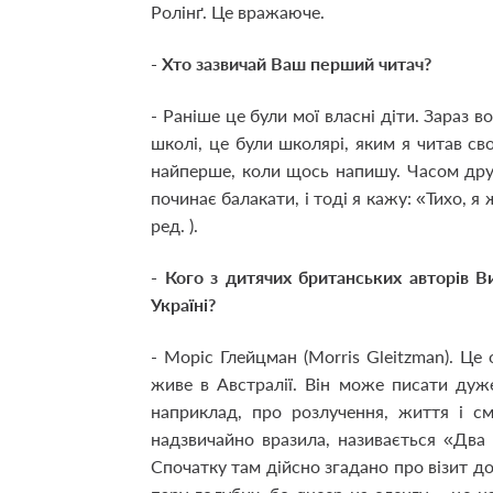
Ролінґ. Це вражаюче.
- Хто зазвичай Ваш перший читач?
- Раніше це були мої власні діти. Зараз 
школі, це були школярі, яким я читав сво
найперше, коли щось напишу. Часом дру
починає балакати, і тоді я кажу: «Тихо, я 
ред. ).
- Кого з дитячих британських авторів 
Україні?
- Моріс Глейцман (Morris Gleitzman). Це 
живе в Австралії. Він може писати дуже
наприклад, про розлучення, життя і с
надзвичайно вразила, називається «Два
Спочатку там дійсно згадано про візит до