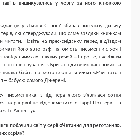
і навіть вишикувались у чергу за його книжкою
видавців у Львові Стронґ збирав чисельну дитячу
матерів, які стверджували, що саме завдяки книжкам
и читати. Навіть на прес-сніданку перед від’їздом
имати його автограф, натомість письменник, хоч і
овідав чимало цікавих речей – і про те, наскільки
 і про співіснування в Британії дитячих паперових та
о жвава бабця на мотоциклі з книжки «Мій тато і
ип – бабусю самого Джеремі.
у письменника, з-під пера якого з’явилася сотня
ся на рік раніше від знаменитого Гаррі Поттера – в
а «ЛітАкценту».
ги побачили світ у серії «Читання для реготання».
вих серіях?