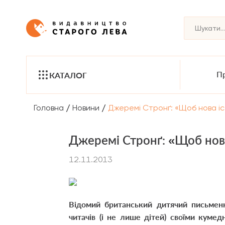
Пр
КАТАЛОГ
/
/
Головна
Новини
Джеремі Стронґ: «Щоб нова і
Джеремі Стронґ: «Щоб нов
12.11.2013
Відомий британський дитячий письмен
читачів (і не лише дітей) своїми кум