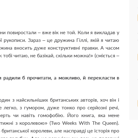
вони повиростали – вже вік не той. Коли я викладав у
ї рукописи. Зараз – це дружина Гіллі, якій я читаю
жина вносить дуже конструктивні правки. А часом
ж тобі читаю, не базікай, скільки можна!» (сміється –
Ви радили б прочитати, а можливо, й перекласти в
один з найсильніших британських авторів, хоч він і
 легко, з гумором, дуже тонко про серйозні речі,
мерть чи навіть гомофобію. Його книга, яка мене
 тижні з королевою» (Two Weeks With The Queen).
 британської королеви, але насправді це історія про