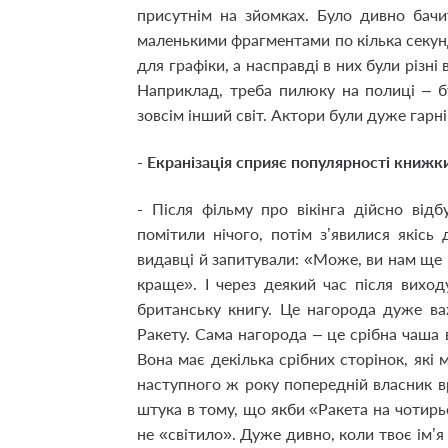
присутнім на зйомках. Було дивно бачи
маленькими фрагментами по кілька секун
для графіки, а насправді в них були різн
Наприклад, треба пилюку на полиці – б
зовсім інший світ. Актори були дуже гарні
- Екранізація сприяє популярності книжк
- Після фільму про вікінга дійсно від
помітили нічого, потім з’явилися якісь
видавці й запитували: «Може, ви нам ще
краще». І через деякий час після вихо
британську книгу. Це нагорода дуже ва
Ракету. Сама нагорода – це срібна чаша в
Вона має декілька срібних сторінок, які
наступного ж року попередній власник вру
штука в тому, що якби «Ракета на чотирьо
не «світило». Дуже дивно, коли твоє ім’