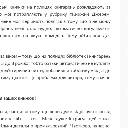
ські книжки на полицях книгарень розкладають за
то мої потрапляють у рубрику «Книжки Джеремі
мене моя серійність полягає в тому, що я не можу
торінок мені стає нудно, автоматично вигулькують
орюється на якусь комедію. Тому «Читання для
за віком – тому що на полицях бібліотек і книгарень
5 до 8 років», тобто батьки автоматично не куплять
 а дев’ятирічний читач, побачивши табличку «від 5 до
атиму цього». Це проблема для автора, тому значно
ня ваших книжок?
ся, частково тому, що вони дуже відрізняються від
аних у світі, – теж. Мене дуже інтригує цей стиль
тільки детально промальований. Частково, напевне,