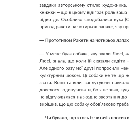
завдяки авторському стилю художника, і
книжки – що в цьому відіграє роль ваша 
рідко де. Особливо сподобалися вуха (
пригод ракети на чотирьох лапах», яку п
— Прототипом Ракети на чотирьох лапах 
— У мене була собака, яку звали Люсі, а
Люсі, знала, що коли їй сказали сидіти 
Але одного разу мої друзі попросили мене
культурним шоком. Ці собаки не те що не
звати. Вони ганяли, заплутуючи навколо
довелося годину чекати, бо я не знав, ку
не відгукувалася на жодне звертання до 
вирішив, що цю собаку обов’язково треба
— Чи бувало, що хтось із читачів просив 