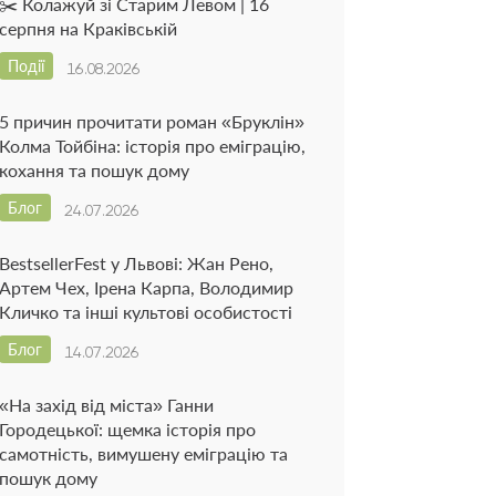
✂️ Колажуй зі Старим Левом | 16
серпня на Краківській
Події
16.08.2026
5 причин прочитати роман «Бруклін»
Колма Тойбіна: історія про еміграцію,
кохання та пошук дому
Блог
24.07.2026
BestsellerFest у Львові: Жан Рено,
Артем Чех, Ірена Карпа, Володимир
Кличко та інші культові особистості
Блог
14.07.2026
«На захід від міста» Ганни
Городецької: щемка історія про
самотність, вимушену еміграцію та
пошук дому