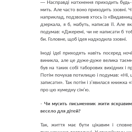
— Насправді натхнення приходить будь-з
мить. Але часто воно приходить ззовні. 
наприклад, подзвонив хтось із «Видавниц
дзеркала, я б, мабуть, написав її. Але 
подумав: «Джеремі, чи не написати б тобі
би. Головне, щоб ідея надходила ззовні.
Іноді ідеї приходять навіть посеред ночі
виникла, але це дуже-дуже велика таємн
був на таких собі таборових вихідних і п
Потім почухав потилицю і подумав: «Ні, ц
записати». Так потім і з’явилася книжка «
про цю кумедну сім’ю.
- Чи мусить письменник жити яскравим
весело для дітей?
Так, життя має бути цікавим і сповн
письменника всередині. У звичайному жи