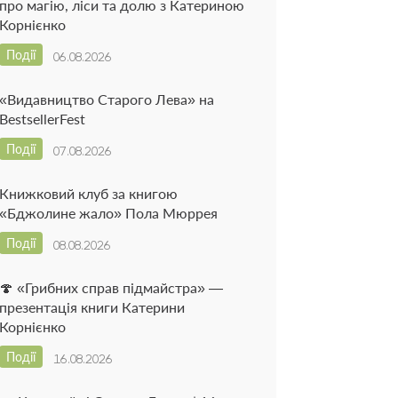
про магію, ліси та долю з Катериною
Корнієнко
Події
06.08.2026
«Видавництво Старого Лева» на
BestsellerFest
Події
07.08.2026
Книжковий клуб за книгою
«Бджолине жало» Пола Мюррея
Події
08.08.2026
🍄 «Грибних справ підмайстра» —
презентація книги Катерини
Корнієнко
Події
16.08.2026