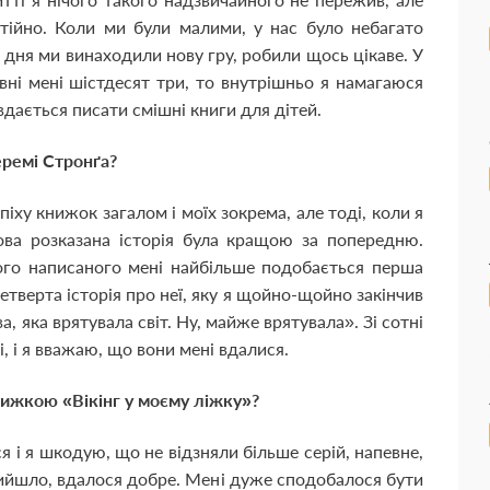
стійно. Коли ми були малими, у нас було небагато
 дня ми винаходили нову гру, робили щось цікаве. У
ні мені шістдесят три, то внутрішньо я намагаюся
дається писати смішні книги для дітей.
еремі Стронґа?
піху книжок загалом і моїх зокрема, але тоді, коли я
ова розказана історія була кращою за попередню.
ього написаного мені найбільше подобається перша
четверта історія про неї, яку я щойно-щойно закінчив
, яка врятувала світ. Ну, майже врятувала». Зі сотні
і, і я вважаю, що вони мені вдалися.
книжкою «Вікінг у моєму ліжку»?
ся і я шкодую, що не відзняли більше серій, напевне,
ийшло, вдалося добре. Мені дуже сподобалося бути