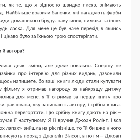
ти, як те, що я відносно швидко писав, знімають
д. Найбільше вразили баночки, які нагадують фарби
і види домашнього бруду: павутиння, пилюка та інше.
удь ласка. Для мене це був наче перехід в якийсь
 і цікаво було за їхньою грою спостерігати.
и й автора?
булися деякі зміни, але дуже повільно. Спершу не
 дзвінки про інтерв’ю для різних видань, дзвонили
 щось напишете, бо ваші книги люди стали купувати
ду фільму я отримав нагороду за найкращу дитячу
жлива для мене, я її отримав за першу книгу про
игравіювана, яку залишають автору, і срібна книга.
 можна перегортати. Цю срібну книгу дають на рік –
чає її наступному. Я її вручив Джоан Ролінґ. І вся
х лапах» вийшла на рік пізніше, то їй би вже нічого
я вписують поряд з Джаклін Вілсон, а потім – Джоан