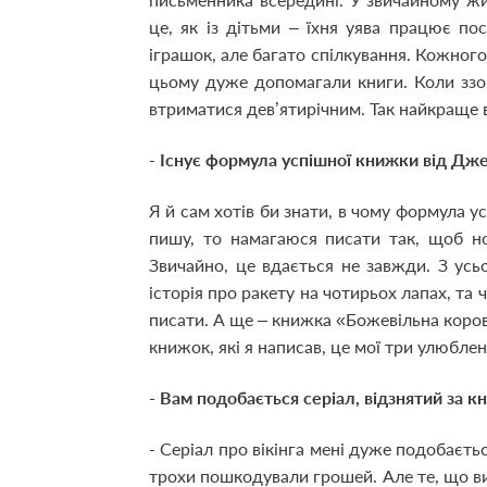
це, як із дітьми – їхня уява працює по
іграшок, але багато спілкування. Кожного
цьому дуже допомагали книги. Коли ззов
втриматися дев’ятирічним. Так найкраще в
- Існує формула успішної книжки від Дж
Я й сам хотів би знати, в чому формула ус
пишу, то намагаюся писати так, щоб н
Звичайно, це вдається не завжди. З ус
історія про ракету на чотирьох лапах, та 
писати. А ще – книжка «Божевільна корова
книжок, які я написав, це мої три улюблен
- Вам подобається серіал, відзнятий за 
- Серіал про вікінга мені дуже подобаєть
трохи пошкодували грошей. Але те, що в