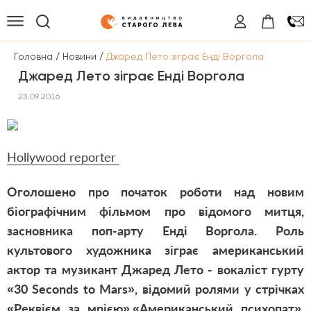
/
/
Головна
Новини
Джаред Лето зіграє Енді Воргола
Джаред Лето зіграє Енді Воргола
23.09.2016
Hollywood reporter
Оголошено про початок роботи над новим
біографічним фільмом про відомого митця,
засновника поп-арту Енді Воргола. Роль
культового художника зіграє американський
актор та музикант Джаред Лето - вокаліст гурту
«30 Seconds to Mars», відомий ролями у стрічках
«Реквієм за мрією»,«Американський психопат»,