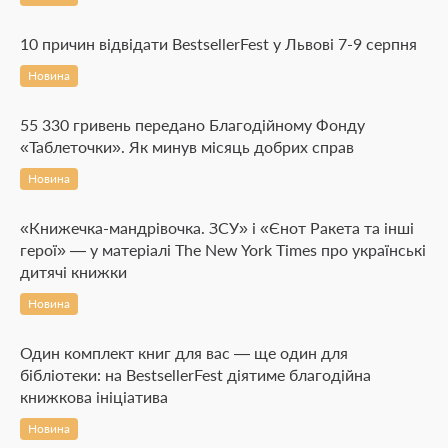
10 причин відвідати BestsellerFest у Львові 7-9 серпня
Новина
55 330 гривень передано Благодійному Фонду
«Таблеточки». Як минув місяць добрих справ
Новина
«Книжечка-мандрівочка. ЗСУ» і «Єнот Ракета та інші
герої» — у матеріалі The New York Times про українські
дитячі книжки
Новина
Один комплект книг для вас — ще один для
бібліотеки: на BestsellerFest діятиме благодійна
книжкова ініціатива
Новина