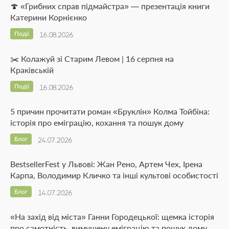
🍄 «Грибних справ підмайстра» — презентація книги
Катерини Корнієнко
Події
16.08.2026
✂️ Колажуй зі Старим Левом | 16 серпня на
Краківській
Події
16.08.2026
5 причин прочитати роман «Бруклін» Колма Тойбіна:
історія про еміграцію, кохання та пошук дому
Блог
24.07.2026
BestsellerFest у Львові: Жан Рено, Артем Чех, Ірена
Карпа, Володимир Кличко та інші культові особистості
Блог
14.07.2026
«На захід від міста» Ганни Городецької: щемка історія
про самотність, вимушену еміграцію та пошук дому