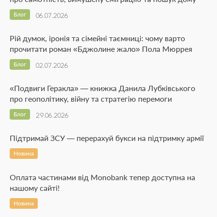
Блог
06.07.2026
Рій думок, іронія та сімейні таємниці: чому варто
прочитати роман «Бджолине жало» Пола Мюррея
Блог
02.07.2026
«Подвиги Геракла» — книжка Данила Лубківського
про геополітику, війну та стратегію перемоги
Блог
29.06.2026
Підтримай ЗСУ — перерахуй букси на підтримку армії
Новина
Оплата частинами від Monobank тепер доступна на
нашому сайті!
Новина