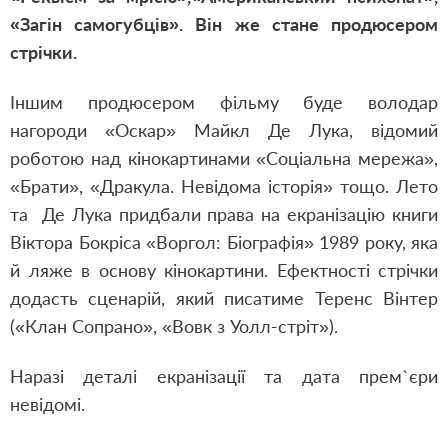
«Загін самогубців». Він же стане продюсером
стрічки.
Іншим продюсером фільму буде володар
нагороди «Оскар» Майкл Де Лука, відомий
роботою над кінокартинами «Соціальна мережа»,
«Брати», «Дракула. Невідома історія» тощо. Лето
та Де Лука придбали права на екранізацію книги
Віктора Бокріса «Воргол: Біографія» 1989 року, яка
й ляже в основу кінокартини. Ефектності стрічки
додасть сценарій, який писатиме Теренс Вінтер
(«Клан Сопрано», «Вовк з Уолл-стріт»).
Наразі деталі екранізації та дата прем`єри
невідомі.