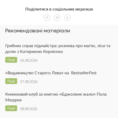
Поділитися в соціальних мережах
Рекомендовані матеріали
Грибних справ підмайстра: розмова про магію, ліси та
долю з Катериною Корнієнко
Події
06.08.2026
«Видавництво Старого Лева» на BestsellerFest
Події
07.08.2026
Книжковий клуб за книгою «Бджолине жало» Пола
Мюррея
Події
08.08.2026