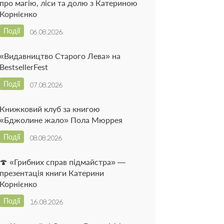
про магію, ліси та долю з Катериною
Корнієнко
Події
06.08.2026
«Видавництво Старого Лева» на
BestsellerFest
Події
07.08.2026
Книжковий клуб за книгою
«Бджолине жало» Пола Мюррея
Події
08.08.2026
🍄 «Грибних справ підмайстра» —
презентація книги Катерини
Корнієнко
Події
16.08.2026