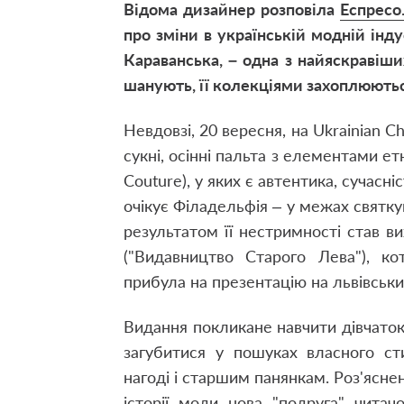
Відома дизайнер розповіла
Еспресо
про зміни в українській модній інду
Караванська, – одна з найяскравіши
шанують, її колекціями захоплюються
Невдовзі, 20 вересня, на Ukrainian C
сукні, осінні пальта з елементами е
Couture), у яких є автентика, сучасніс
очікує Філадельфія – у межах святку
результатом її нестримності став в
("Видавництво Старого Лева"), ко
прибула на презентацію на львівськ
Видання покликане навчити дівчаток
загубитися у пошуках власного ст
нагоді і старшим панянкам. Роз'яснен
історії моди нова "подруга" читач