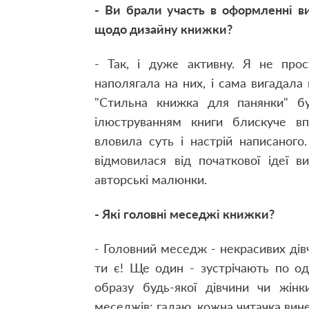
- Ви брали участь в оформленні в
щодо дизайну книжки?
- Так, і дуже активну. Я не прос
наполягала на них, і сама вигадала 
"Стильна книжка для панянки" б
ілюструванням книги блискуче в
вловила суть і настрій написаного.
відмовилася від початкової ідеї 
авторські малюнки.
- Які головні меседжі книжки?
- Головний меседж - некрасивих дів
ти є! Ще один - зустрічають по од
образу будь-якої дівчини чи жінк
меседжів: гадаю, кожна читачка вине