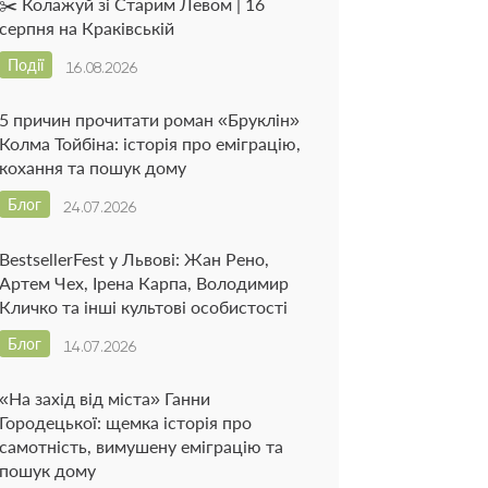
✂️ Колажуй зі Старим Левом | 16
серпня на Краківській
Події
16.08.2026
5 причин прочитати роман «Бруклін»
Колма Тойбіна: історія про еміграцію,
кохання та пошук дому
Блог
24.07.2026
BestsellerFest у Львові: Жан Рено,
Артем Чех, Ірена Карпа, Володимир
Кличко та інші культові особистості
Блог
14.07.2026
«На захід від міста» Ганни
Городецької: щемка історія про
самотність, вимушену еміграцію та
пошук дому