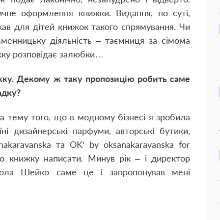
ичне оформлення книжки. Видання, по суті,
скав для дітей книжок такого спрямування. Чи
менницьку діяльність – таємниця за сімома
ижку розповідає залюбки…
ижку. Декому ж таку пропозицію робить саме
адку?
на тему того, що в модному бізнесі я зробила
їні дизайнерські парфуми, авторські бутики,
anakaravanska та OK’ by oksanakaravanska for
 книжку написати. Минув рік – і директор
кола Шейко саме це і запропонував мені