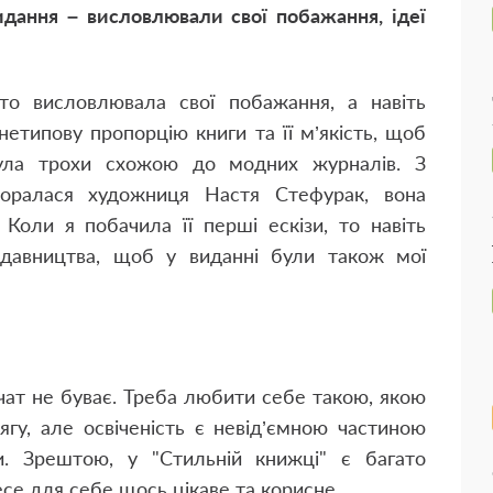
идання – висловлювали свої побажання, ідеї
то висловлювала свої побажання, а навіть
нетипову пропорцію книги та її м’якість, щоб
ула трохи схожою до модних журналів. З
поралася художниця Настя Стефурак, вона
 Коли я побачила її перші ескізи, то навіть
видавництва, щоб у виданні були також мої
чат не буває. Треба любити себе такою, якою
ягу, але освіченість є невід’ємною частиною
и. Зрештою, у "Стильній книжці" є багато
се для себе щось цікаве та корисне.