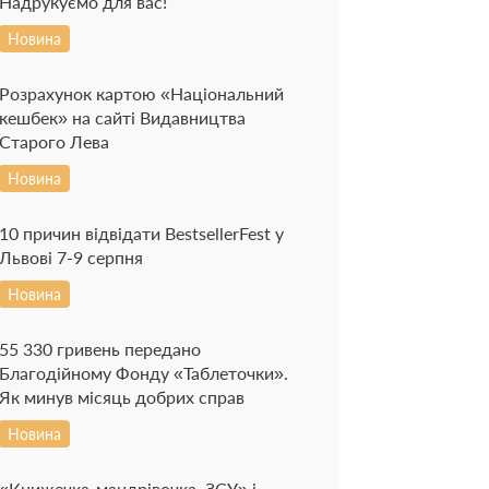
Надрукуємо для вас!
Новина
Розрахунок картою «Національний
кешбек» на сайті Видавництва
Старого Лева
Новина
10 причин відвідати BestsellerFest у
Львові 7-9 серпня
Новина
55 330 гривень передано
Благодійному Фонду «Таблеточки».
Як минув місяць добрих справ
Новина
«Книжечка-мандрівочка. ЗСУ» і