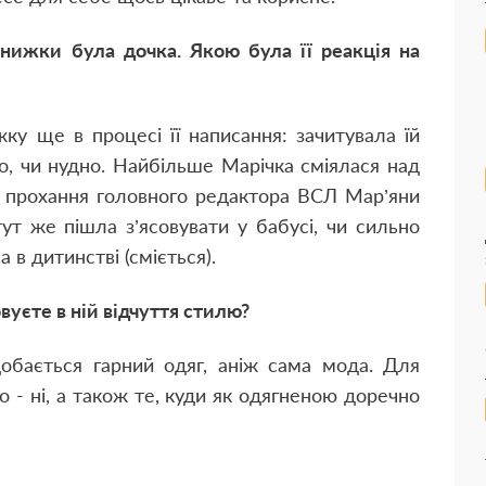
ижки була дочка. Якою була її реакція на
ку ще в процесі її написання: зачитувала їй
во, чи нудно. Найбільше Марічка сміялася над
на прохання головного редактора ВСЛ Мар’яни
ут же пішла з’ясовувати у бабусі, чи сильно
 в дитинстві (сміється).
вуєте в ній відчуття стилю?
добається гарний одяг, аніж сама мода. Для
 - ні, а також те, куди як одягненою доречно