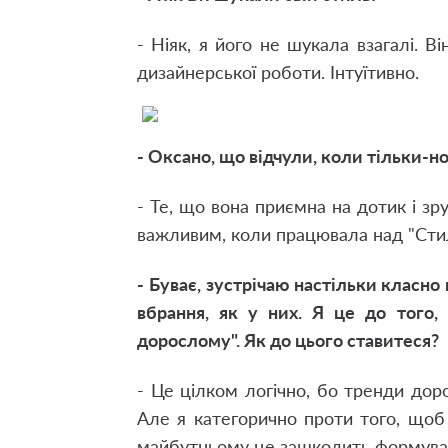
- Ніяк, я його не шукала взагалі. В
дизайнерської роботи. Інтуїтивно.
- Оксано, що відчули, коли тільки-н
- Те, що вона приємна на дотик і зру
важливим, коли працювала над "Ст
- Буває, зустрічаю настільки класно
вбрання, як у них. Я це до того,
дорослому". Як до цього ставитеся?
- Це цілком логічно, бо тренди доро
Але я категорично проти того, щоб
майбутньому це зашкодить формува