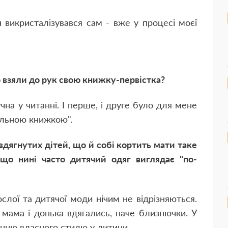
ін викристалізувався сам - вже у процесі моєї
о взяли до рук свою книжку-первістка?
чна у читанні. І перше, і друге було для мене
ильною книжкою".
 вдягнутих дітей, що й собі кортить мати таке
 що нині часто дитячий одяг виглядає "по-
слої та дитячої моди нічим не відрізняються.
 мама і донька вдягались, наче близнючки. У
нню власного стилю у дитини.