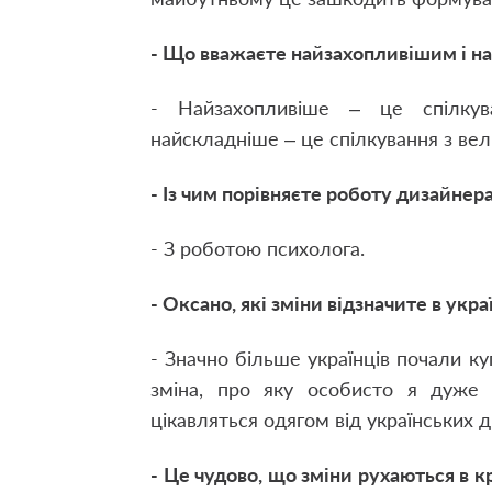
- Що вважаєте найзахопливішим і н
- Найзахопливіше – це спілкува
найскладніше – це спілкування з вели
- Із чим порівняєте роботу дизайнер
- З роботою психолога.
- Оксано, які зміни відзначите в укра
- Значно більше українців почали ку
зміна, про яку особисто я дуже 
цікавляться одягом від українських ди
- Це чудово, що зміни рухаються в к