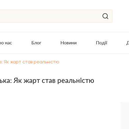
о нас
Блог
Новини
Події
Д
: Як жарт став реальністю
ка: Як жарт став реальністю