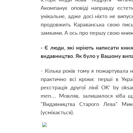
Акомпанує оповіді направду естет
унікальне, адже досі ніхто не випу
продовжить Караванська свою пись
замками. А ось про першу свою кн
- Є люди, які мріють написати кн
видавництво. Як було у Вашому вип
- Кілька років тому я пожартувала 
практично всі кроки: перші в Укра
реєстрація другої лінії OK’ by oks
men… Мовляв, залишилося хіба що
"Видавництва Старого Лева" Ми
(усміхається).