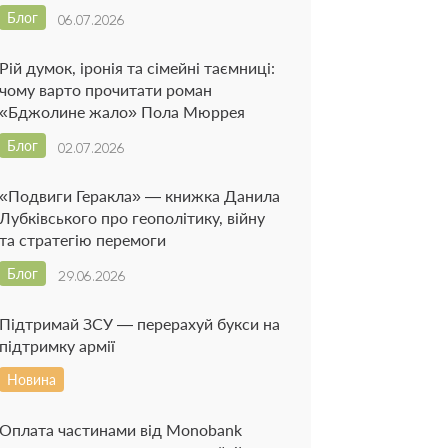
Блог
06.07.2026
Рій думок, іронія та сімейні таємниці:
чому варто прочитати роман
«Бджолине жало» Пола Мюррея
Блог
02.07.2026
«Подвиги Геракла» — книжка Данила
Лубківського про геополітику, війну
та стратегію перемоги
Блог
29.06.2026
Підтримай ЗСУ — перерахуй букси на
підтримку армії
Новина
Оплата частинами від Monobank