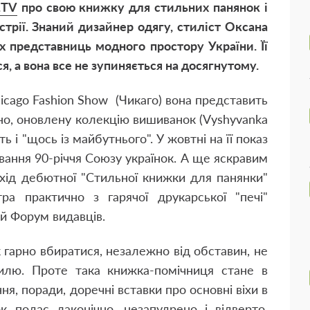
.TV
про свою книжку для стильних панянок і
стрії. Знаний дизайнер одягу, стиліст Оксана
х представниць модного простору України. Її
, а вона все не зупиняється на досягнутому.
hicago Fashion Show (Чикаго) вона представить
тно, оновлену колекцію вишиванок (Vyshyvanka
ть і "щось із майбутнього". У жовтні на її показ
вання 90-річчя Союзу українок. А ще яскравим
ихід дебютної "Стильної книжки для панянки"
тра практично з гарячої друкарської "печі"
ий Форум видавців.
 гарно вбиратися, незалежно від обставин, не
илю. Проте така книжка-помічниця стане в
ня, поради, доречні вставки про основні віхи в
ок подає лаконічно, незапудрено і відверто.