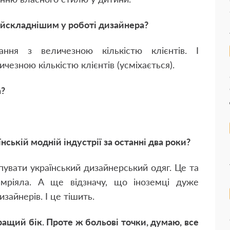
айскладнішим у роботі дизайнера?
ння з величезною кількістю клієнтів. І
чезною кількістю клієнтів (усміхається).
а?
їнській модній індустрії за останні два роки?
пувати український дизайнерський одяг. Це та
мріяла. А ще відзначу, що іноземці дуже
зайнерів. І це тішить.
ращий бік. Проте ж больові точки, думаю, все