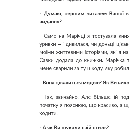
- Думаю, першим читачем Вашої кн
видання?
- Саме на Марічці я тестувала книж
уривки – і дивилася, чи доньці ціка
моїми життєвими історіями, які я 
Савки додала до книжки. Марічка т
мене сварили за ту шкоду, яку робила
- Вона цікавиться модою? Як Ви вихо
- Так, звичайно. Але більше їй по
початку я пояснюю, що красиво, а що
ходити.
- А як Ви шукали свій стиль?