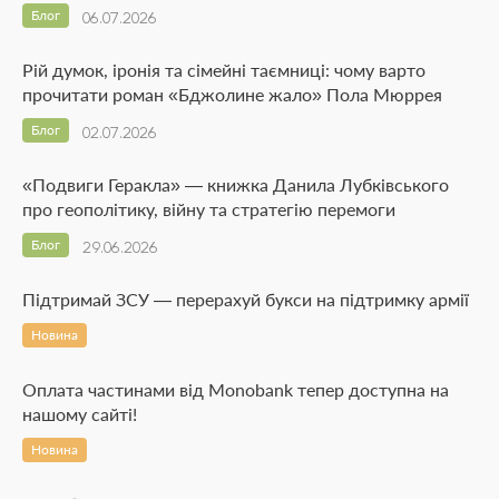
Блог
06.07.2026
Рій думок, іронія та сімейні таємниці: чому варто
прочитати роман «Бджолине жало» Пола Мюррея
Блог
02.07.2026
«Подвиги Геракла» — книжка Данила Лубківського
про геополітику, війну та стратегію перемоги
Блог
29.06.2026
Підтримай ЗСУ — перерахуй букси на підтримку армії
Новина
Оплата частинами від Monobank тепер доступна на
нашому сайті!
Новина