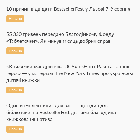
10 причин відвідати BestsellerFest у Львові 7-9 серпня
Новина
55 330 гривень передано Благодійному Фонду
«Таблеточки». Як минув місяць добрих справ
Новина
«Книжечка-мандрівочка. ЗСУ» і «Єнот Ракета та інші
герої» — у матеріалі The New York Times про українські
дитячі книжки
Новина
Один комплект книг для вас — ще один для
бібліотеки: на BestsellerFest діятиме благодійна
книжкова ініціатива
Новина