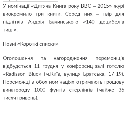
У номінації «Дитяча Книга року BBC – 2015» журі
виокремило три книги. Серед них – твір для
підлітків Андрія Бачинського
«140 децибелів
тиші»
.
Повні «Короткі списки»
Оголошення та нагородження переможців
відбудеться 11 грудня у конференц-залі готелю
«Radisson Blue» (м.Київ, вулиця Братська, 17-19).
Переможці в обох номінаціях отримають грошову
винагороду 1000 фунтів стерлінгів (майже 36
тисяч гривень).