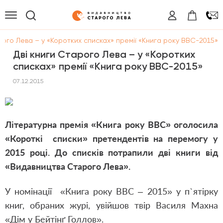
рого Лева – у «Коротких списках» премії «Книга року ВВС-2015»
Дві книги Старого Лева – у «Коротких
списках» премії «Книга року ВВС-2015»
07.12.2015
Літературна премія «Книга року ВВС» оголосила
«Короткі списки» претендентів на перемогу у
2015 році. До списків потрапили дві книги від
«Видавництва Старого Лева».
У номінації «Книга року BBC – 2015» у п`ятірку
книг, обраних журі, увійшов твір Василя Махна
«Дім у Бейтінґ Голлов»
.