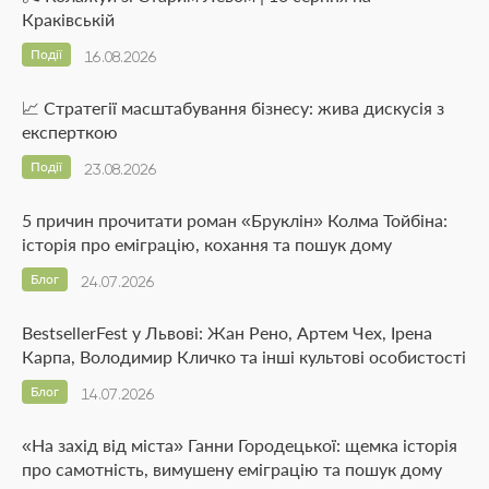
Краківській
Події
16.08.2026
📈 Стратегії масштабування бізнесу: жива дискусія з
експерткою
Події
23.08.2026
5 причин прочитати роман «Бруклін» Колма Тойбіна:
історія про еміграцію, кохання та пошук дому
Блог
24.07.2026
BestsellerFest у Львові: Жан Рено, Артем Чех, Ірена
Карпа, Володимир Кличко та інші культові особистості
Блог
14.07.2026
«На захід від міста» Ганни Городецької: щемка історія
про самотність, вимушену еміграцію та пошук дому