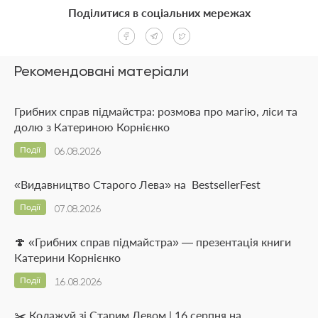
Поділитися в соціальних мережах
Рекомендовані матеріали
Грибних справ підмайстра: розмова про магію, ліси та
долю з Катериною Корнієнко
Події
06.08.2026
«Видавництво Старого Лева» на BestsellerFest
Події
07.08.2026
🍄 «Грибних справ підмайстра» — презентація книги
Катерини Корнієнко
Події
16.08.2026
✂️ Колажуй зі Старим Левом | 16 серпня на