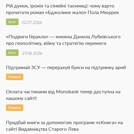
Рій думок, іронія та сімейні таємниці: чому варто
прочитати роман «Бджолине жало» Пола Мюррея
Блог
02.07.2026
«Подвиги Геракла» — книжка Данила Лубківського
про геополітику, війну та стратегію перемоги
Блог
29.06.2026
Підтримай ЗСУ — перерахуй букси на підтримку армії
Новина
Оплата частинами від Monobank тепер доступна на
нашому сайті!
Новина
Придбай книги за допомогою програми «єКнига» на
сайті Видавництва Старого Лева