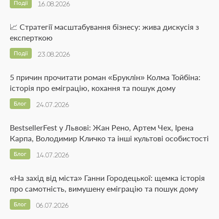
Події
16.08.2026
📈 Стратегії масштабування бізнесу: жива дискусія з
експерткою
Події
23.08.2026
5 причин прочитати роман «Бруклін» Колма Тойбіна:
історія про еміграцію, кохання та пошук дому
Блог
24.07.2026
BestsellerFest у Львові: Жан Рено, Артем Чех, Ірена
Карпа, Володимир Кличко та інші культові особистості
Блог
14.07.2026
«На захід від міста» Ганни Городецької: щемка історія
про самотність, вимушену еміграцію та пошук дому
Блог
06.07.2026