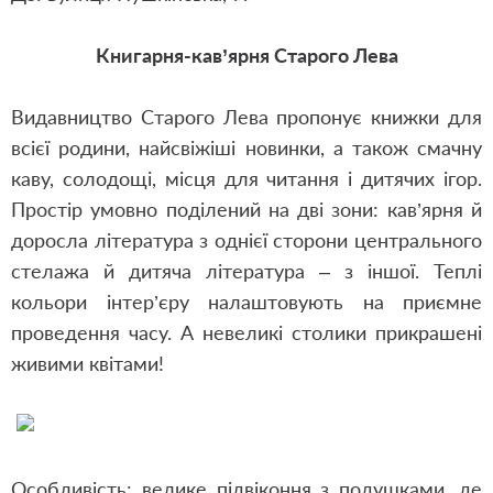
Книгарня-кав’ярня Старого Лева
Видавництво Старого Лева пропонує книжки для
всієї родини, найсвіжіші новинки, а також смачну
каву, солодощі, місця для читання і дитячих ігор.
Простір умовно поділений на дві зони: кав’ярня й
доросла література з однієї сторони центрального
стелажа й дитяча література – з іншої. Теплі
кольори інтер’єру налаштовують на приємне
проведення часу. А невеликі столики прикрашені
живими квітами!
Особливість: велике підвіконня з подушками, де