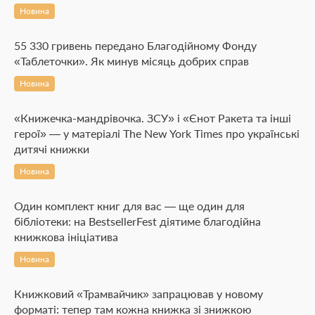
Новина
55 330 гривень передано Благодійному Фонду
«Таблеточки». Як минув місяць добрих справ
Новина
«Книжечка-мандрівочка. ЗСУ» і «Єнот Ракета та інші
герої» — у матеріалі The New York Times про українські
дитячі книжки
Новина
Один комплект книг для вас — ще один для
бібліотеки: на BestsellerFest діятиме благодійна
книжкова ініціатива
Новина
Книжковий «Трамвайчик» запрацював у новому
форматі: тепер там кожна книжка зі знижкою