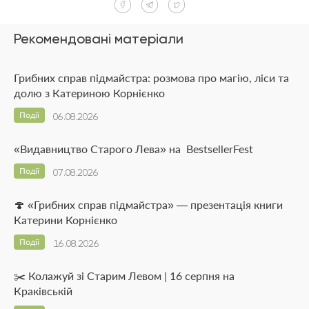
Рекомендовані матеріали
Грибних справ підмайстра: розмова про магію, ліси та
долю з Катериною Корнієнко
Події
06.08.2026
«Видавництво Старого Лева» на BestsellerFest
Події
07.08.2026
🍄 «Грибних справ підмайстра» — презентація книги
Катерини Корнієнко
Події
16.08.2026
✂️ Колажуй зі Старим Левом | 16 серпня на
Краківській