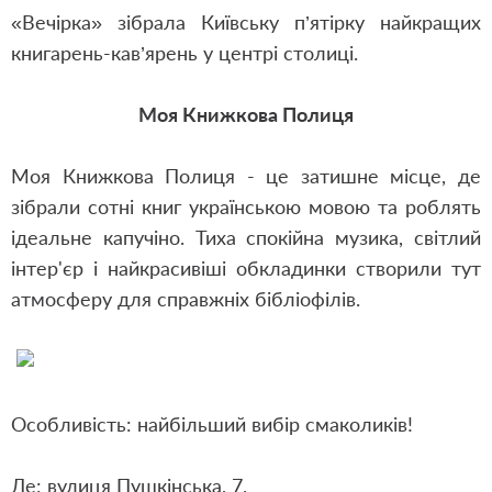
«Вечірка» зібрала Київську п’ятірку найкращих
книгарень-кав’ярень у центрі столиці.
Моя Книжкова Полиця
Моя Книжкова Полиця - це затишне місце, де
зібрали сотні книг українською мовою та роблять
ідеальне капучіно. Тиха спокійна музика, світлий
інтер'єр і найкрасивіші обкладинки створили тут
атмосферу для справжніх бібліофілів.
Особливість: найбільший вибір смаколиків!
Де: вулиця Пушкінська, 7.