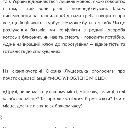
та в Україні відрізняються лишень мовою, якою говорять:
і там, і там вони різні і непередбачувані. Також
письменниця наголосила: «З дітьми треба говорити про
все, що їх цікавить і турбує. Не може бути тем табу. Чи це
розлучення батьків, чи конфлікти в родині, хвороба
когось з близьких, чи навіть смерть - говорити потрібно.
Адже найкращий ключ до порозуміння – відкритість та
готовність до спілкування».
На скайп-зустрічі Оксана Лущевська оголосила про
початок цікавої акції «МОЄ УЛЮБЛЕНЕ МІСЦЕ».
«Друзі, чи ви маєте у вашому місті, містечку, селищі, селі
улюблене місце? Те, про яке хотілося б розказати? І чи є
місце, досі не пізнане за браком часу?