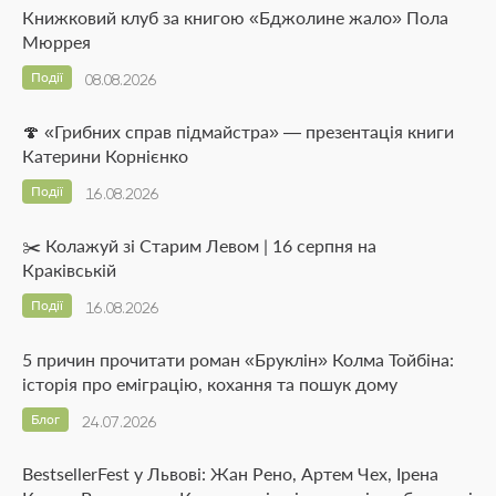
Книжковий клуб за книгою «Бджолине жало» Пола
Мюррея
Події
08.08.2026
🍄 «Грибних справ підмайстра» — презентація книги
Катерини Корнієнко
Події
16.08.2026
✂️ Колажуй зі Старим Левом | 16 серпня на
Краківській
Події
16.08.2026
5 причин прочитати роман «Бруклін» Колма Тойбіна:
історія про еміграцію, кохання та пошук дому
Блог
24.07.2026
BestsellerFest у Львові: Жан Рено, Артем Чех, Ірена