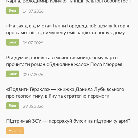
Карпа, Володимир Кличко та інші культові особистості
Блог
14.07.2026
«На захід від міста» Ганни Городецької: щемка історія
про самотність, вимушену еміграцію та пошук дому
Блог
06.07.2026
Рій думок, іронія та сімейні таємниці: чому варто
прочитати роман «Бджолине жало» Пола Мюррея
Блог
02.07.2026
«Подвиги Геракла» — книжка Данила Лубківського
про геополітику, війну та стратегію перемоги
Блог
29.06.2026
Підтримай ЗСУ — перерахуй букси на підтримку армії
Новина