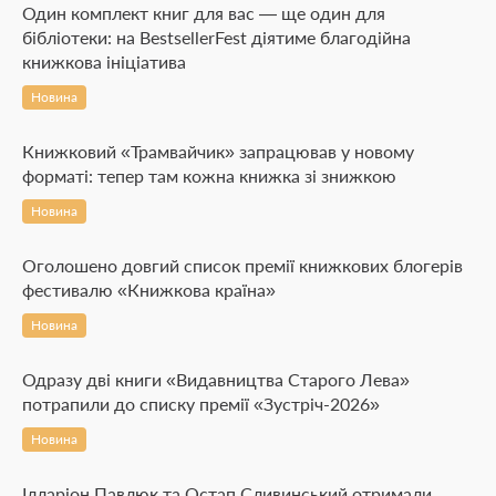
Один комплект книг для вас — ще один для
бібліотеки: на BestsellerFest діятиме благодійна
книжкова ініціатива
Новина
Книжковий «Трамвайчик» запрацював у новому
форматі: тепер там кожна книжка зі знижкою
Новина
Оголошено довгий список премії книжкових блогерів
фестивалю «Книжкова країна»
Новина
Одразу дві книги «Видавництва Старого Лева»
потрапили до списку премії «Зустріч-2026»
Новина
Ілларіон Павлюк та Остап Сливинський отримали