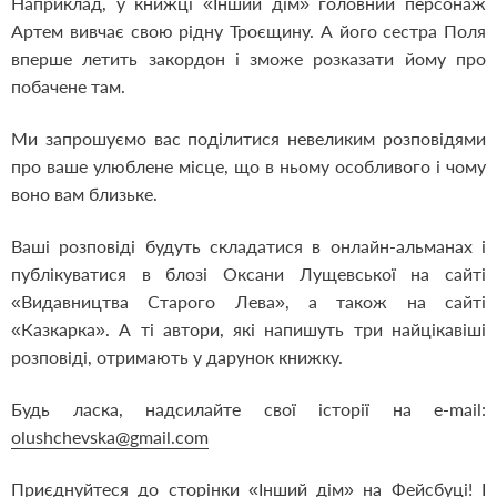
Наприклад, у книжці «Інший дім» головний персонаж
Артем вивчає свою рідну Троєщину. А його сестра Поля
вперше летить закордон і зможе розказати йому про
побачене там.
Ми запрошуємо вас поділитися невеликим розповідями
про ваше улюблене місце, що в ньому особливого і чому
воно вам близьке.
Ваші розповіді будуть складатися в онлайн-альманах і
публікуватися в блозі Оксани Лущевської на сайті
«Видавництва Старого Лева», а також на сайті
«Казкарка». А ті автори, які напишуть три найцікавіші
розповіді, отримають у дарунок книжку.
Будь ласка, надсилайте свої історії на e-mail:
olushchevska@gmail.com
Приєднуйтеся до сторінки «Інший дім» на Фейсбуці! І