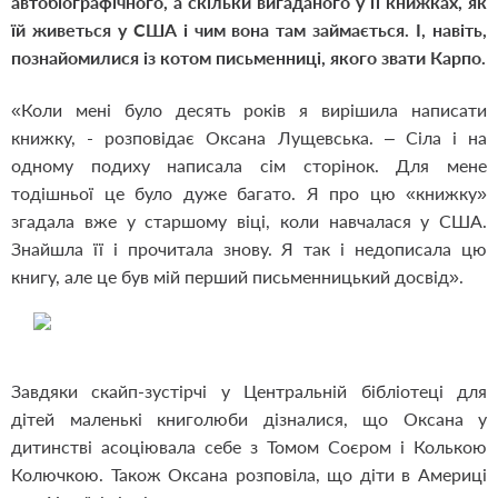
автобіографічного, а скільки вигаданого у її книжках, як
їй живеться у США і чим вона там займається. І, навіть,
познайомилися із котом письменниці, якого звати Карпо.
«Коли мені було десять років я вирішила написати
книжку, - розповідає Оксана Лущевська. – Сіла і на
одному подиху написала сім сторінок. Для мене
тодішньої це було дуже багато. Я про цю «книжку»
згадала вже у старшому віці, коли навчалася у США.
Знайшла її і прочитала знову. Я так і недописала цю
книгу, але це був мій перший письменницький досвід».
Завдяки скайп-з
устірчі у Центральній бібліотеці для
дітей мал
енькі книголюби дізналися, що Оксана у
дитинстві асоціювала себе з Томом Соєром і Колькою
Колючкою. Також Оксана розповіла, що діти в Америці