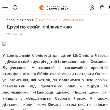
/
/
Головна
Новини
Друзі по скайп-спілкуванню
Друзі по скайп-спілкуванню
20.03.2014
У Центральній бібліотеці для дітей ЦБС міста Львова
відбулася скайп-зустріч дітей із письменницею Оксаною
Лущевською. У затишній і надзвичайно приємній
атмосфері діти та бібліотекарі змогли поставити Оксані
усі запитання, які хотіли, та поділитися з нею своїми
враженнями від прочитаних книг – «Друзі за
листуванням», «Найкращі друзі», «Інший дім», які
вийшли у «Видавництві Старого Лева». А також
дізналися, коли і чому Оксана почала писати, скільки