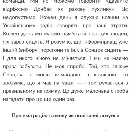
команди. Ми не можемо говорити «давайте
відріжемо Донбас як ракову пухлину». Це
недопустимо. Кожен день я слухаю новини на
Українському радіо, говорять про наші втрати.
Кожен день ми маємо пам’ятати про цих людей,
які зараз сидять. Я розумію, що інформпривід уже
інший (виборчі перегони та ін.), а Сенцов сидить —
і для нього нічого не міняється. І ми не маємо
права забувати. Це моя спроба. Той, хто зв’яже
Сенцова з моєю командою, з книжкою, то
зрозуміє, що я мав на увазі, — і той рухається в
правильному напрямку. Це дуже маленька спроба
нагадати про це ще один раз.
Про еміграцію та мову як політичні лозунги