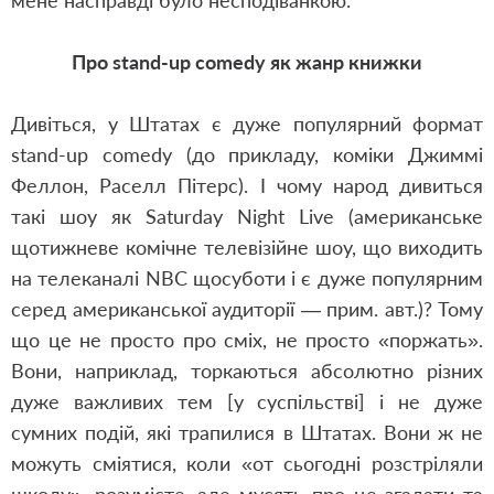
мене насправді було несподіванкою.
Про stand-up comedy як жанр книжки
Дивіться, у Штатах є дуже популярний формат
stand-up comedy (до прикладу, коміки Джиммі
Феллон, Раселл Пітерс). І чому народ дивиться
такі шоу як Saturday Night Live (американське
щотижневе комічне телевізійне шоу, що виходить
на телеканалі NBC щосуботи і є дуже популярним
серед американської аудиторії — прим. авт.)? Тому
що це не просто про сміх, не просто «поржать».
Вони, наприклад, торкаються абсолютно різних
дуже важливих тем [у суспільстві] і не дуже
сумних подій, які трапилися в Штатах. Вони ж не
можуть сміятися, коли «от сьогодні розстріляли