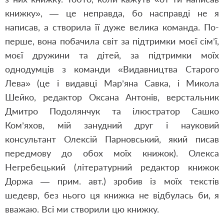
книжку», — це неправда, бо насправді не я
написав, а створила її дуже велика команда. По-
перше, вона побачила світ за підтримки моєї сім’ї,
моєї дружини та дітей, за підтримки моїх
однодумців з команди «Видавництва Старого
Лева» (це і видавці Мар’яна Савка, і Микола
Шейко, редактор Оксана Антонів, верстальник
Дмитро Подолянчук та ілюстратор Сашко
Ком’яхов, мій занудний друг і науковий
консультант Олексій Парновський, який писав
передмову до обох моїх книжок). Олекса
Негребецький (літературний редактор книжок
Доржа — прим. авт.) зробив із моїх текстів
шедевр, без нього ця книжка не відбулась би, я
вважаю. Всі ми створили цю книжку.