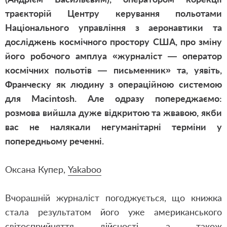
траєкторій Центру керування польотами
Національного управління з аеронавтики та
досліджень космічного простору США, про зміну
його робочого амплуа «журналіст — оператор
космічних польотів — письменник» та, уявіть,
Франческу як людину з операційною системою
для Macintosh. Але одразу попереджаємо:
розмова вийшла дуже відкритою та жвавою, якби
вас не налякали негуманітарні терміни у
попередньому реченні.
Оксана Купер,
Yakaboo
Вчорашній журналіст погоджується, що книжка
стала результатом його уже американського
світосприйняття дійсності, а також