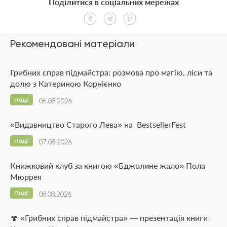
Поділитися в соціальних мережах
Рекомендовані матеріали
Грибних справ підмайстра: розмова про магію, ліси та
долю з Катериною Корнієнко
Події
06.08.2026
«Видавництво Старого Лева» на BestsellerFest
Події
07.08.2026
Книжковий клуб за книгою «Бджолине жало» Пола
Мюррея
Події
08.08.2026
🍄 «Грибних справ підмайстра» — презентація книги