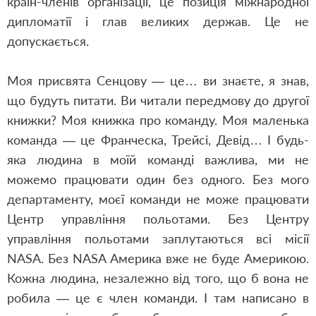
країн-членів організації, це позиція міжнародної
дипломатії і глав великих держав. Це не
допускається.
Моя присвята Сенцову — це… ви знаєте, я знав,
що будуть питати. Ви читали передмову до другої
книжки? Моя книжка про команду. Моя маленька
команда — це Франческа, Трейсі, Девід… І будь-
яка людина в моїй команді важлива, ми не
можемо працювати один без одного. Без мого
департаменту, моєї команди не може працювати
Центр управління польотами. Без Центру
управління польотами заплутаються всі місії
NASA. Без NASA Америка вже не буде Америкою.
Кожна людина, незалежно від того, що б вона не
робила — це є член команди. І там написано в