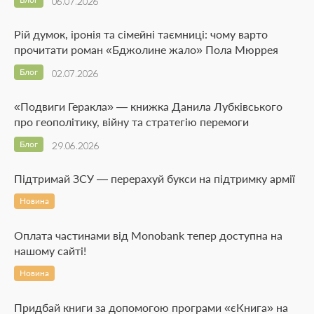
06.07.2026
Рій думок, іронія та сімейні таємниці: чому варто
прочитати роман «Бджолине жало» Пола Мюррея
Блог
02.07.2026
«Подвиги Геракла» — книжка Данила Лубківського
про геополітику, війну та стратегію перемоги
Блог
29.06.2026
Підтримай ЗСУ — перерахуй букси на підтримку армії
Новина
Оплата частинами від Monobank тепер доступна на
нашому сайті!
Новина
Придбай книги за допомогою програми «єКнига» на