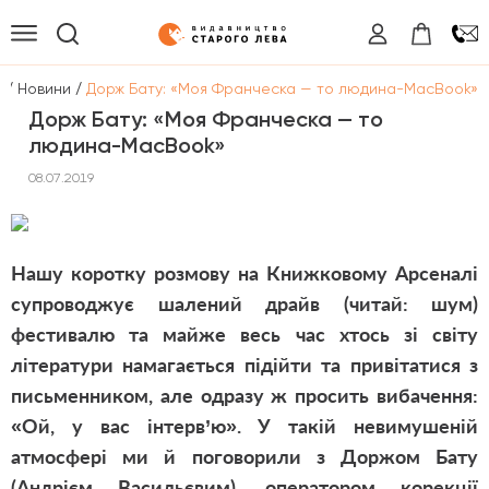
/
/
а
Новини
Дорж Бату: «Моя Франческа — то людина-MacBook»
Дорж Бату: «Моя Франческа — то
людина-MacBook»
08.07.2019
Нашу коротку розмову на Книжковому Арсеналі
супроводжує шалений драйв (читай: шум)
фестивалю та майже весь час хтось зі світу
літератури намагається підійти та привітатися з
письменником, але одразу ж просить вибачення:
«Ой, у вас інтерв’ю». У такій невимушеній
атмосфері ми й поговорили з Доржом Бату
(Андрієм Васильєвим), оператором корекції