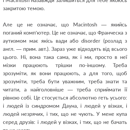
і Macintosh назавжди залишиться для тебе якоюсь
закритою темою.
Але це не означає, що Macintosh — якийсь
поганий комп’ютер. Це не означає, що Франческа з
аутизмом має якісь вади або disorder (розлад з
англ. — прим. авт.). Зараз уже відходять від всього
цього. Ні, вона така сама, як і ми, просто в неї
мізки працюють трішки по-іншому. Треба
зрозуміти, як вони працюють, а для того, щоб
зрозуміти, треба бути уважним, треба знати та
читати, а найголовніше — треба сприймати її
рівною собі. Це стосується абсолютно геть усього:
і людей із синдромом Дауна, і людей у візках, і
людей незрячих, і тих, що не чують. У мене купа
серед друзів: і людей у візках, і тих, що не бачать