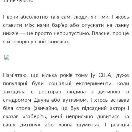
та не чують.
І вони абсолютно такі самі люди, як і ми. І якось
ставити між нами бар’єр або опускати на ланку
нижче — це просто неприпустимо. Власне, про це
я й говорю у своїх книжках.
Пам’ятаю, ще кілька років тому [у США] дуже
популярні були соціальні експерименти, коли
заходила в ресторан людина з дитиною із
синдромом Дауна або аутизмом. І хтось вставав
біля стола (звичайно, це був підсадний актор) і
сказав «заберіть, мені неприємно дивитися на
вашу дитину» або «вона шумить». І реакція