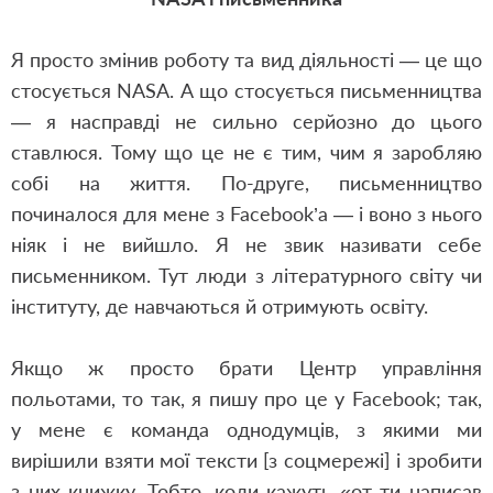
Я просто змінив роботу та вид діяльності — це що
стосується NASA. А що стосується письменництва
— я насправді не сильно серйозно до цього
ставлюся. Тому що це не є тим, чим я заробляю
собі на життя. По-друге, письменництво
починалося для мене з Facebook’а — і воно з нього
ніяк і не вийшло. Я не звик називати себе
письменником. Тут люди з літературного світу чи
інституту, де навчаються й отримують освіту.
Якщо ж просто брати Центр управління
польотами, то так, я пишу про це у Facebook; так,
у мене є команда однодумців, з якими ми
вирішили взяти мої тексти [з соцмережі] і зробити
з них книжку. Тобто, коли кажуть «от ти написав