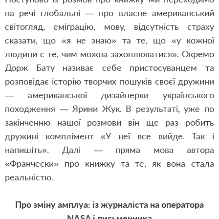
на речі глобальні — про власне американський
світогляд, еміграцію, мову, відсутність страху
сказати, що «я не знаю» та те, що «у кожної
людини є те, чим можна захоплюватися». Окремо
Дорж Бату називає себе пристосуванцем та
розповідає історію творчих пошуків своєї дружини
— американської дизайнерки українського
походження — Ярини Жук. В результаті, уже по
закінченню нашої розмови він ще раз робить
дружині комплімент «У неї все вийде. Так і
напишіть». Далі — пряма мова автора
«Франчески» про книжку та те, як вона стала
реальністю.
Про зміну амплуа: із журналіста на оператора
NASA і письменника