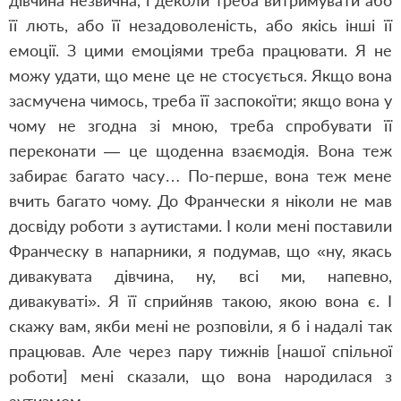
дівчина незвична, і деколи треба витримувати або
її лють, або її незадоволеність, або якісь інші її
емоції. З цими емоціями треба працювати. Я не
можу удати, що мене це не стосується. Якщо вона
засмучена чимось, треба її заспокоїти; якщо вона у
чому не згодна зі мною, треба спробувати її
переконати — це щоденна взаємодія. Вона теж
забирає багато часу… По-перше, вона теж мене
вчить багато чому. До Франчески я ніколи не мав
досвіду роботи з аутистами. І коли мені поставили
Франческу в напарники, я подумав, що «ну, якась
дивакувата дівчина, ну, всі ми, напевно,
дивакуваті». Я її сприйняв такою, якою вона є. І
скажу вам, якби мені не розповіли, я б і надалі так
працював. Але через пару тижнів [нашої спільної
роботи] мені сказали, що вона народилася з