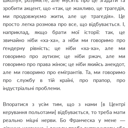
школу», розумієте, але мусять про це згадати та
зробити акцент, що «так, це жахливо, це трагедія,
ми продовжуємо жити, але це трагедія». Це
просто легка розмова про все, що відбувається. І,
наприклад, якщо брати мої історії: так, це
звичайно ніби «ха-ха», а ніби ми говоримо про
ґендерну рівність; це ніби «ха-ха», але ми
говоримо про аутизм; це ніби ржач, але ми
говоримо про права жінок; це ніби якийсь анекдот,
але ми говоримо про емігрантів. Та, ми говоримо
про службу в тій країні, про прапор, про
індустріальні проблеми.
Впоратися з усім тим, що з нами [в Центрі
керування польотами] відбувається, то треба мати
реально міцні нерви. Бо Франческа у мене —