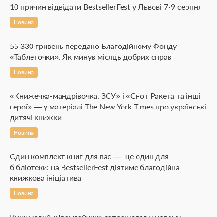
10 причин відвідати BestsellerFest у Львові 7-9 серпня
Новина
55 330 гривень передано Благодійному Фонду
«Таблеточки». Як минув місяць добрих справ
Новина
«Книжечка-мандрівочка. ЗСУ» і «Єнот Ракета та інші
герої» — у матеріалі The New York Times про українські
дитячі книжки
Новина
Один комплект книг для вас — ще один для
бібліотеки: на BestsellerFest діятиме благодійна
книжкова ініціатива
Новина
Книжковий «Трамвайчик» запрацював у новому