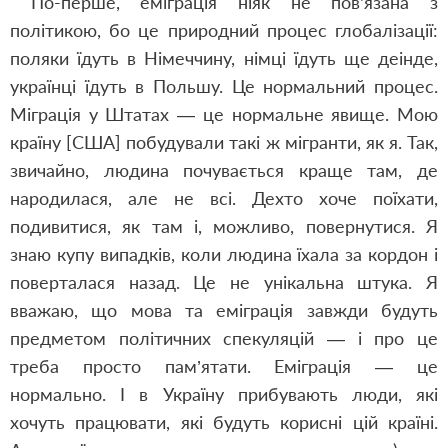
По-перше, еміграція ніяк не пов’язана з
політикою, бо це природний процес глобалізації:
поляки їдуть в Німеччину, німці їдуть ще деінде,
українці їдуть в Польшу. Це нормальний процес.
Міграція у Штатах — це нормальне явище. Мою
країну [США] побудували такі ж мігранти, як я. Так,
звичайно, людина почувається краще там, де
народилася, але не всі. Дехто хоче поїхати,
подивитися, як там і, можливо, повернутися. Я
знаю купу випадків, коли людина їхала за кордон і
поверталася назад. Це не унікальна штука. Я
вважаю, що мова та еміграція завжди будуть
предметом політичних спекуляцій — і про це
треба просто пам’ятати. Еміграція — це
нормально. І в Україну прибувають люди, які
хочуть працювати, які будуть корисні цій країні.