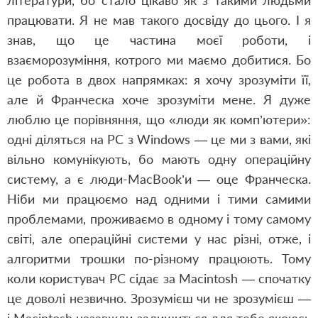
літератури, бо стало цікаво як з такими людьми
працювати. Я не мав такого досвіду до цього. І я
знав, що це частина моєї роботи, і
взаєморозуміння, котрого ми маємо добитися. Бо
це робота в двох напрямках: я хочу зрозуміти її,
але й Франческа хоче зрозуміти мене. Я дуже
люблю це порівняння, що «люди як комп’ютери»:
одні діляться на PC з Windows — це ми з вами, які
вільно комунікують, бо мають одну операційну
систему, а є люди-MacBook’и — оце Франческа.
Ніби ми працюємо над одними і тими самими
проблемами, проживаємо в одному і тому самому
світі, але операційні системи у нас різні, отже, і
алгоритми трошки по-різному працюють. Тому
коли користувач PC сідає за Macintosh — спочатку
це доволі незвично. Зрозумієш чи не зрозумієш —