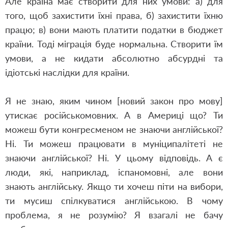
Але країна має створити для них умови: а) для
того, щоб захистити їхні права, б) захистити їхню
працю; в) вони мають платити податки в бюджет
країни. Тоді міграція буде нормальна. Створити їм
умови, а не кидати абсолютно абсурдні та
ідіотські наслідки для країни.
Я не знаю, яким чином [новий закон про мову]
утискає російськомовних. А в Америці що? Ти
можеш бути конгресменом не знаючи англійської?
Ні. Ти можеш працювати в муніципалітеті не
знаючи англійської? Ні. У цьому відповідь. А є
люди, які, наприклад, іспаномовні, але вони
знають англійську. Якщо ти хочеш піти на вибори,
ти мусиш спілкуватися англійською. В чому
проблема, я не розумію? Я взагалі не бачу