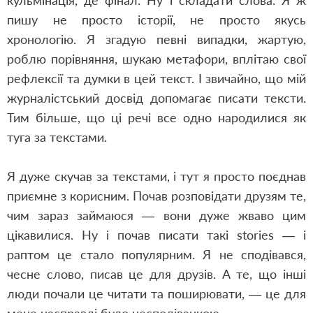
кульмінація, де фінал. Ну і складати слова. Я ж
пишу не просто історії, не просто якусь
хронологію. Я згадую певні випадки, жартую,
роблю порівняння, шукаю метафори, вплітаю свої
рефлексії та думки в цей текст. І звичайно, що мій
журналістський досвід допомагає писати тексти.
Тим більше, що ці речі все одно народилися як
туга за текстами.
Я дуже скучав за текстами, і тут я просто поєднав
приємне з корисним. Почав розповідати друзям те,
чим зараз займаюся — вони дуже жваво цим
цікавилися. Ну і почав писати такі stories — і
раптом це стало популярним. Я не сподівався,
чесне слово, писав це для друзів. А те, що інші
люди почали це читати та поширювати, — це для