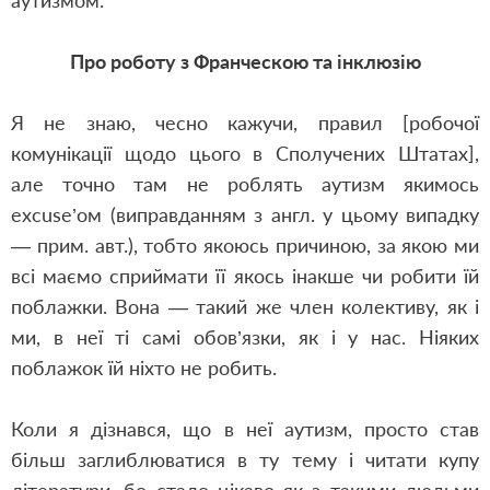
аутизмом.
Про роботу з Франческою та інклюзію
Я не знаю, чесно кажучи, правил [робочої
комунікації щодо цього в Сполучених Штатах],
але точно там не роблять аутизм якимось
excuse’ом (виправданням з англ. у цьому випадку
— прим. авт.), тобто якоюсь причиною, за якою ми
всі маємо сприймати її якось інакше чи робити їй
поблажки. Вона — такий же член колективу, як і
ми, в неї ті самі обов’язки, як і у нас. Ніяких
поблажок їй ніхто не робить.
Коли я дізнався, що в неї аутизм, просто став
більш заглиблюватися в ту тему і читати купу