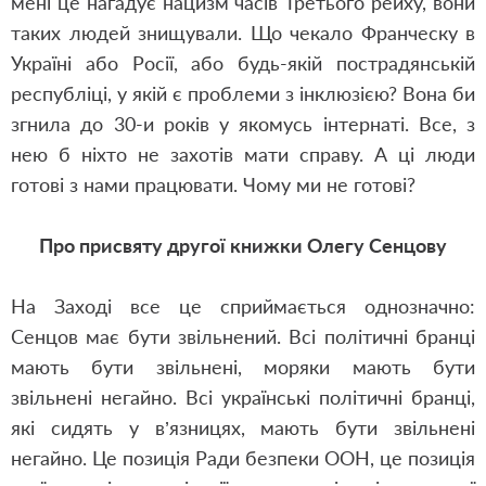
мені це нагадує нацизм часів Третього рейху, вони
таких людей знищували. Що чекало Франческу в
Україні або Росії, або будь-якій пострадянській
республіці, у якій є проблеми з інклюзією? Вона би
згнила до 30-и років у якомусь інтернаті. Все, з
нею б ніхто не захотів мати справу. А ці люди
готові з нами працювати. Чому ми не готові?
Про присвяту другої книжки Олегу Сенцову
На Заході все це сприймається однозначно:
Cенцов має бути звільнений. Всі політичні бранці
мають бути звільнені, моряки мають бути
звільнені негайно. Всі українські політичні бранці,
які сидять у в’язницях, мають бути звільнені
негайно. Це позиція Ради безпеки ООН, це позиція