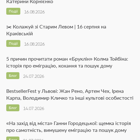
Катерини Корнієнко
Події
16.08.2026
✂️ Колажуй зі Старим Левом | 16 серпня на
Краківській
Події
16.08.2026
5 причин прочитати роман «Бруклін» Колма Тойбіна:
історія про еміграцію, кохання та пошук дому
Блог
24.07.2026
BestsellerFest у Львові: Жан Рено, Артем Чех, Ірена
Карпа, Володимир Кличко та інші культові особистості
Блог
14.07.2026
«На захід від міста» Ганни Городецької: щемка історія
про самотність, вимушену еміграцію та пошук дому
Блог