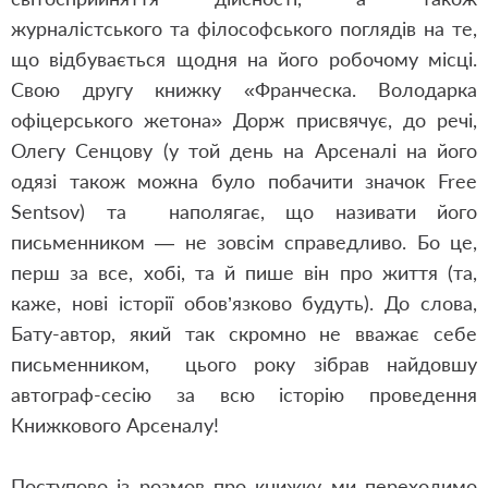
журналістського та філософського поглядів на те,
що відбувається щодня на його робочому місці.
Свою другу книжку «Франческа. Володарка
офіцерського жетона» Дорж присвячує, до речі,
Олегу Сенцову (у той день на Арсеналі на його
одязі також можна було побачити значок Free
Sentsov) та наполягає, що називати його
письменником — не зовсім справедливо. Бо це,
перш за все, хобі, та й пише він про життя (та,
каже, нові історії обов’язково будуть). До слова,
Бату-автор, який так скромно не вважає себе
письменником, цього року зібрав найдовшу
автограф-сесію за всю історію проведення
Книжкового Арсеналу!
Поступово із розмов про книжку ми переходимо