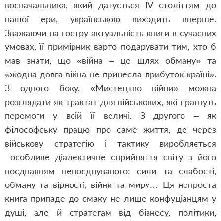
воєначальника, який датується IV століттям до
нашої ери, українською виходить вперше.
Зважаючи на гостру актуальність книги в сучасних
умовах, її примірник варто подарувати тим, хто б
мав знати, що «війна – це шлях обману» та
«жодна довга війна не принесла прибуток країні».
З одного боку, «Мистецтво війни» можна
розглядати як трактат для військових, які прагнуть
перемоги у всій її величі. З другого – як
філософську працю про саме життя, де через
військову стратегію і тактику виробляється
особливе діалектичне сприйняття світу з його
поєднанням непоєднуваного: сили та слабості,
обману та вірності, війни та миру… Ця непроста
книга припаде до смаку не лише конфуціанцям у
душі, але й стратегам від бізнесу, політики,