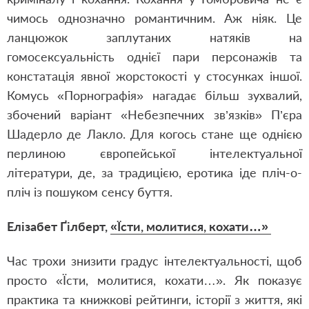
чимось однозначно романтичним. Аж ніяк. Це
ланцюжок заплутаних натяків на
гомосексуальність однієї пари персонажів та
констатація явної жорстокості у стосунках іншої.
Комусь «Порнографія» нагадає більш зухвалий,
збочений варіант «Небезпечних зв’язків» П’єра
Шадерло де Лакло. Для когось стане ще однією
перлиною європейської інтелектуальної
літератури, де, за традицією, еротика іде пліч-о-
пліч із пошуком сенсу буття.
Елізабет Ґілберт,
«Їсти, молитися, кохати…»
Час трохи знизити градус інтелектуальності, щоб
просто «Їсти, молитися, кохати…». Як показує
практика та книжкові рейтинги, історії з життя, які