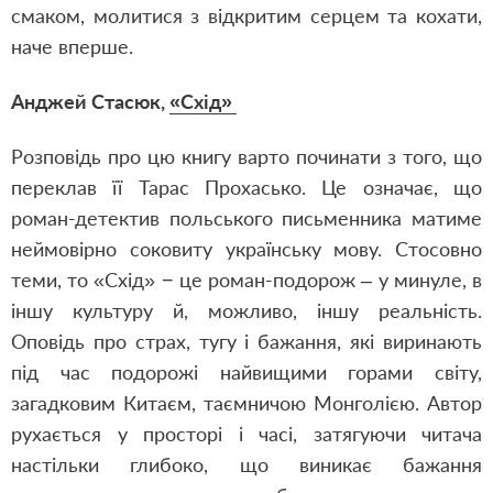
смаком, молитися з відкритим серцем та кохати,
наче вперше.
Анджей Стасюк,
«Схід»
Розповідь про цю книгу варто починати з того, що
переклав її Тарас Прохасько. Це означає, що
роман-детектив польського письменника матиме
неймовірно соковиту українську мову. Стосовно
теми, то «Схід» − це роман-подорож – у минуле, в
іншу культуру й, можливо, іншу реальність.
Оповідь про страх, тугу і бажання, які виринають
під час подорожі найвищими горами світу,
загадковим Китаєм, таємничою Монголією. Автор
рухається у просторі і часі, затягуючи читача
настільки глибоко, що виникає бажання