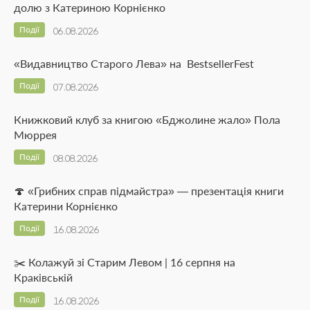
долю з Катериною Корнієнко
Події
06.08.2026
«Видавництво Старого Лева» на BestsellerFest
Події
07.08.2026
Книжковий клуб за книгою «Бджолине жало» Пола
Мюррея
Події
08.08.2026
🍄 «Грибних справ підмайстра» — презентація книги
Катерини Корнієнко
Події
16.08.2026
✂️ Колажуй зі Старим Левом | 16 серпня на
Краківській
Події
16.08.2026