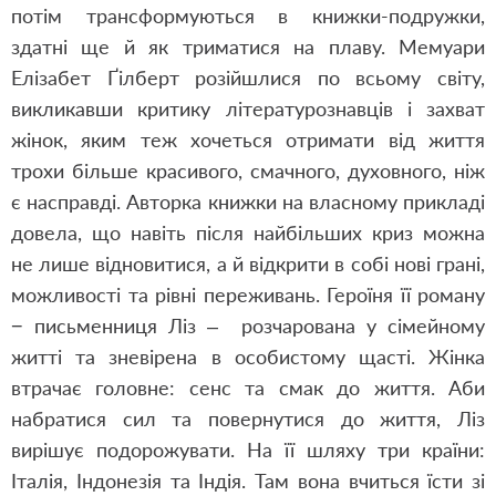
потім трансформуються в книжки-подружки,
здатні ще й як триматися на плаву. Мемуари
Елізабет Ґілберт розійшлися по всьому світу,
викликавши критику літературознавців і захват
жінок, яким теж хочеться отримати від життя
трохи більше красивого, смачного, духовного, ніж
є насправді. Авторка книжки на власному прикладі
довела, що навіть після найбільших криз можна
не лише відновитися, а й відкрити в собі нові грані,
можливості та рівні переживань. Героїня її роману
− письменниця Ліз – розчарована у сімейному
житті та зневірена в особистому щасті. Жінка
втрачає головне: сенс та смак до життя. Аби
набратися сил та повернутися до життя, Ліз
вирішує подорожувати. На її шляху три країни:
Італія, Індонезія та Індія. Там вона вчиться їсти зі