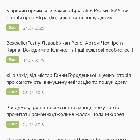
5 причин прочитати роман «Бруклін» Колма Тойбіна:
історія про еміграцію, кохання та пошук дому
Блог
24.07.2026
BestsellerFest у Львові: Жан Рено, Артем Чех, Ірена
Карпа, Володимир Кличко та інші культові особистості
Блог
14.07.2026
«На захід від міста» Ганни Городецької: щемка історія
про самотність, вимушену еміграцію та пошук дому
Блог
06.07.2026
Рій думок, іронія та сімейні таємниці: чому варто
прочитати роман «Бджолине жало» Пола Мюррея
Блог
02.07.2026
«Подвиги Геракла» — книжка Данила Лубківського