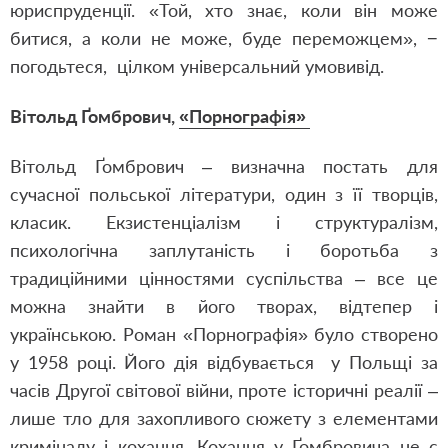
юриспруденції. «Той, хто знає, коли він може
битися, а коли не може, буде переможцем», −
погодьтеся, цілком універсальний умовивід.
Вітольд Ґомбрович,
«Порнографія»
Вітольд Ґомбрович – визначна постать для
сучасної польської літератури, один з її творців,
класик. Екзистенціалізм і структуралізм,
психологічна заплутаність і боротьба з
традиційними цінностями суспільства – все це
можна знайти в його творах, відтепер і
українською. Роман «Порнографія» було створено
у 1958 році. Його дія відбувається у Польщі за
часів Другої світової війни, проте історичні реалії –
лише тло для захопливого сюжету з елементами
криміналу і кохання. Кохання у Ґомбровича не є