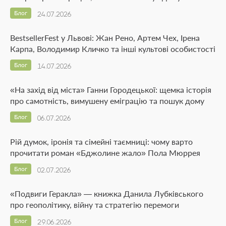
Блог
24.07.2026
BestsellerFest у Львові: Жан Рено, Артем Чех, Ірена
Карпа, Володимир Кличко та інші культові особистості
Блог
14.07.2026
«На захід від міста» Ганни Городецької: щемка історія
про самотність, вимушену еміграцію та пошук дому
Блог
06.07.2026
Рій думок, іронія та сімейні таємниці: чому варто
прочитати роман «Бджолине жало» Пола Мюррея
Блог
02.07.2026
«Подвиги Геракла» — книжка Данила Лубківського
про геополітику, війну та стратегію перемоги
Блог
29.06.2026