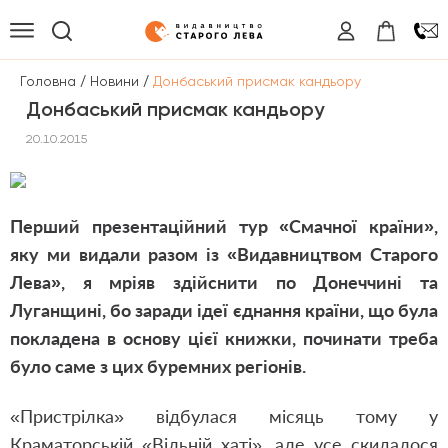
/
/
Головна
Новини
Донбаський присмак кандьору
Донбаський присмак кандьору
20.10.2015
Перший презентаційний тур «Смачної країни»,
яку ми видали разом із «Видавництвом Старого
Лева», я мріяв здійснити по Донеччині та
Луганщині, бо заради ідеї єднання країни, що була
покладена в основу цієї книжки, починати треба
було саме з цих буремних регіонів.
«Пристрілка» відбулася місяць тому у
Краматорській «Вільній хаті», але усе скидалося