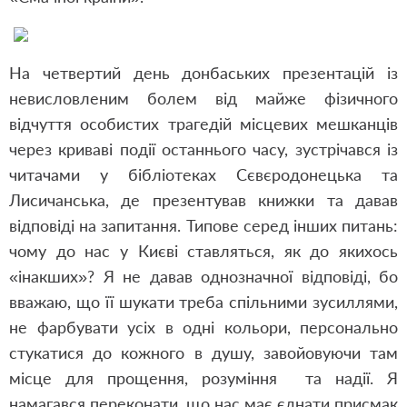
На четвертий день донбаських презентацій із
невисловленим болем від майже фізичного
відчуття особистих трагедій місцевих мешканців
через криваві події останнього часу, зустрічався із
читачами у бібліотеках Сєвєродонецька та
Лисичанська, де презентував книжки та давав
відповіді на запитання. Типове серед інших питань:
чому до нас у Києві ставляться, як до якихось
«інакших»? Я не давав однозначної відповіді, бо
вважаю, що її шукати треба спільними зусиллями,
не фарбувати усіх в одні кольори, персонально
стукатися до кожного в душу, завойовуючи там
місце для прощення, розуміння та надії. Я
намагався переконати, що нас має єднати присмак