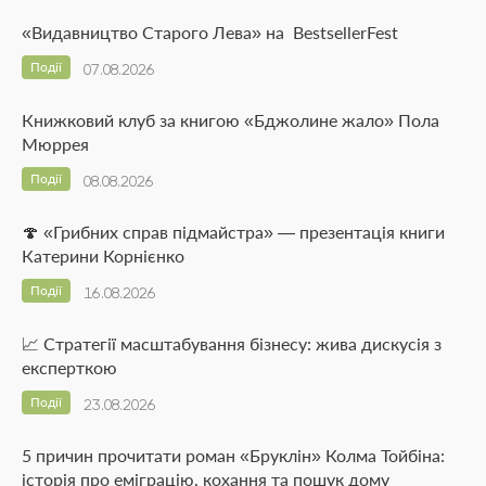
«Видавництво Старого Лева» на BestsellerFest
Події
07.08.2026
Книжковий клуб за книгою «Бджолине жало» Пола
Мюррея
Події
08.08.2026
🍄 «Грибних справ підмайстра» — презентація книги
Катерини Корнієнко
Події
16.08.2026
📈 Стратегії масштабування бізнесу: жива дискусія з
експерткою
Події
23.08.2026
5 причин прочитати роман «Бруклін» Колма Тойбіна:
історія про еміграцію, кохання та пошук дому