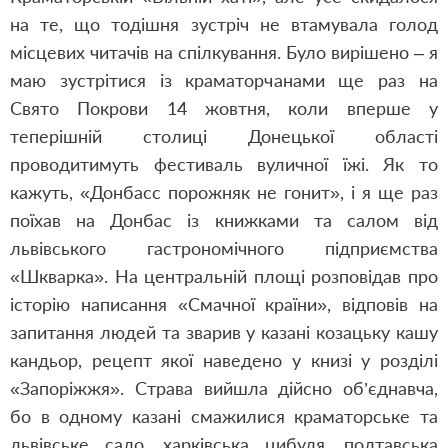
на те, що тодішня зустріч не втамувала голод
місцевих читачів на спілкування. Було вирішено – я
маю зустрітися із краматорчанами ще раз на
Свято Покрови 14 жовтня, коли вперше у
теперішній столиці Донецької області
проводитимуть фестиваль вуличної їжі. Як то
кажуть, «Донбасс порожняк не гонит», і я ще раз
поїхав на Донбас із книжками та салом від
львівського гастрономічного підприємства
«Шкварка». На центральній площі розповідав про
історію написання «Смачної країни», відповів на
запитання людей та зварив у казані козацьку кашу
кандьор, рецепт якої наведено у книзі у розділі
«Запоріжжя». Страва вийшла дійсно об’єднавча,
бо в одному казані смажилися краматорське та
львівське сало, харківська цибуля, полтавська