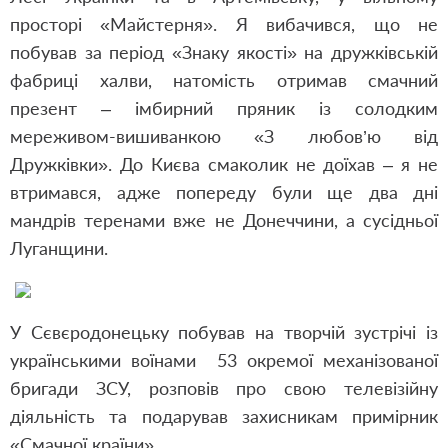
просторі «Майстерня». Я вибачився, що не
побував за період «Знаку якості» на дружківській
фабриці халви, натомість отримав смачний
презент – імбирний пряник із солодким
мереживом-вишиванкою «З любов’ю від
Дружківки». До Києва смаколик не доїхав – я не
втримався, адже попереду були ще два дні
мандрів теренами вже не Донеччини, а сусідньої
Луганщини.
У Сєвєродонецьку побував на творчій зустрічі із
українськими воїнами 53 окремої механізованої
бригади ЗСУ, розповів про свою телевізійну
діяльність та подарував захисникам примірник
«Смачної країни».