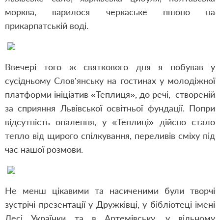
морква, варилося черкаське пшоно на
прикарпатській воді.
Ввечері того ж святкового дня я побував у
сусідньому Слов’янську на гостинах у молодіжної
платформи ініціатив «Теплиця», до речі, створеній
за сприяння Львівської освітньої фундації. Попри
відсутність опалення, у «Теплиці» дійсно стало
тепло від щирого спілкування, переливів сміху під
час нашої розмови.
Не менш цікавими та насиченими були творчі
зустрічі-презентації у Дружківці, у бібліотеці імені
Лесі Українки та в Артемівську, у вільному