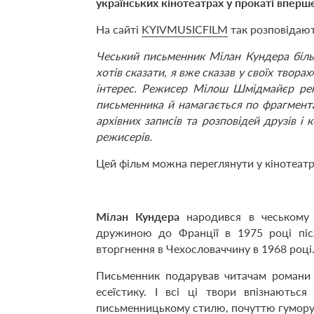
українських кінотеатрах у прокаті вперш
На сайті
KYIVMUSICFILM
так розповідают
Чеський письменник Мілан Кундера більш
хотів сказати, я вже сказав у своїх твора
інтерес. Режисер Мілош Шмідмайєр рек
письменника й намагається по фрагмент
архівних записів та розповідей друзів і к
режисерів.
Цей фільм можна переглянути у кінотеатр
Мілан Кундера
народився в чеському м
дружиною до Франції в 1975 році піс
вторгнення в Чехословаччину в 1968 році
Письменник подарував читачам романи т
есеїстику. І всі ці твори впізнаютьс
письменницькому стилю, почуттю гумору