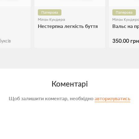
Паперова
Паперова
Мілан Кундера
Мілан Кундер
Нестерпна легкість буття
Вальс на п
350.00 грн
уксів
Коментарі
Щоб залишити коментар, необхідно
авторизуватись