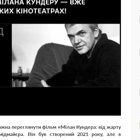
можна переглянути фільм
«Мілан Кундера: від жарту
майєра. Він був створений 2021 року, але в