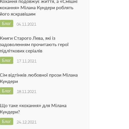
Кохання подовжує життя, а «Смішні
кохання» Мілана Кундери роблять
його яскравішим
Блог
04.11.2021
Книги Старого Лева, які із
задоволенням прочитають герої
підліткових серіалів
Блог
17.11.2021
Сім відтінків любовної прози Мілана
Кундери
Блог
18.11.2021
Що таке «кохання» для Мілана
Кундери?
Блог
24.12.2021