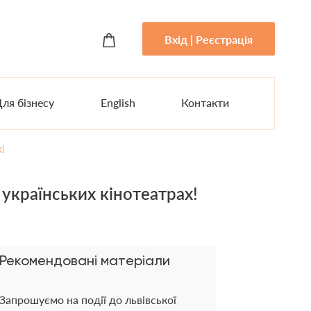
Вхід | Реєстрація
ля бізнесу
English
Контакти
!
країнських кінотеатрах!
Рекомендовані матеріали
Запрошуємо на події до львівської