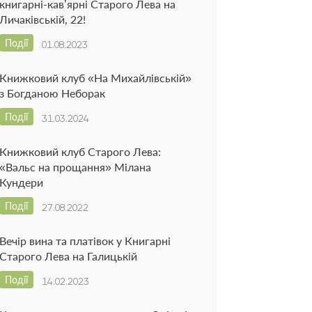
книгарні-кав’ярні Старого Лева на
Личаківській, 22!
Події
01.08.2023
Книжковий клуб «На Михайлівській»
з Богданою Неборак
Події
31.03.2024
Книжковий клуб Старого Лева:
«Вальс на прощання» Мілана
Кундери
Події
27.08.2022
Вечір вина та платівок у Книгарні
Старого Лева на Галицькій
Події
14.02.2023