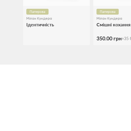
Паперова
Паперова
Мілан Кундера
Мілан Кундера
Ідентичність
Смішні кохання
350.00 грн
+
35
б