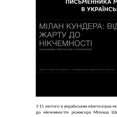
З 15 лютого в українських кінотеатрах 
до нікчемності»
режисера Мілоша Шмід