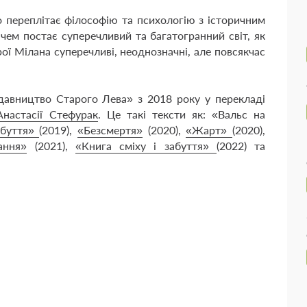
о переплітає філософію та психологію з історичним
ачем постає суперечливий та багатогранний світ, як
ерої Мілана суперечливі, неоднозначні, але повсякчас
давництво Старого Лева» з 2018 року у перекладі
Анастасії Стефурак
. Це такі тексти як:
«Вальс на
 буття»
(2019),
«Безсмертя»
(2020),
«Жарт»
(2020),
ання»
(2021),
«Книга сміху і забуття»
(2022) та