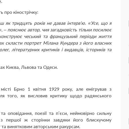
е.
ь про кінострічку:
 як тридцять років не давав інтерв'ю. «Усе, що я
х», – пояснює автор, чия загадковість тільки посилює
онструює чеський та французький періоди життя
ах скласти портрет Мілана Кундера з його власних
олег, літературних критиків і видавців, істориків та
ах Києва, Львова та Одеси.
істі Брно 1 квітня 1929 року, але емігрував з
ля того, як висловив критику щодо радянського
.
а оповідання, поезії та п’єси, неймовірно сильну
я з першої ж сторінки завдяки його блискучому
 та винятковим авторським ракурсам.