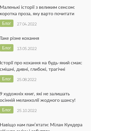
Маленькі історії з великим сенсом:
коротка проза, яку варто почитати
Блог
27.04.2022
Таке різне кохання
Блог
13.05.2022
Історії про кохання на будь-який смак:
смішні, дивні, глибокі, трагічні
Блог
25.08.2022
9 художніх книг, які не залишать
осінній меланхолії жодного шансу!
Блог
25.10.2022
Навіщо нам пам’ятати: Мілан Кундера
«Книга сміху і забуття»