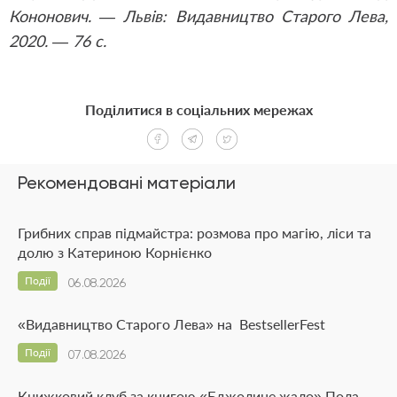
Кононович. — Львів: Видавництво Старого Лева,
2020. — 76 с.
Поділитися в соціальних мережах
Рекомендовані матеріали
Грибних справ підмайстра: розмова про магію, ліси та
долю з Катериною Корнієнко
Події
06.08.2026
«Видавництво Старого Лева» на BestsellerFest
Події
07.08.2026
Книжковий клуб за книгою «Бджолине жало» Пола