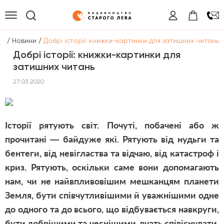
/
/
на
Новини
Добрі історії: книжки-картинки для затишних читань
Добрі історії: книжки-картинки для
затишних читань
27.03.2020
Історії рятують світ. Почуті, побачені або ж
прочитані — байдуже які. Рятують від нудьги та
бентеги, від невігластва та відчаю, від катастроф і
криз. Рятують, оскільки саме вони допомагають
нам, чи не найвпливовішим мешканцям планети
Земля, бути співчутливішими й уважнішими одне
до одного та до всього, що відбувається навкруги,
бути добрішими та чеснішими, вчать співіснувати.