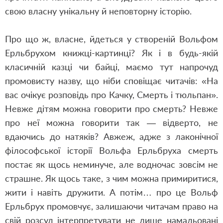
свою власну унікальну й неповторну історію.
Про що ж, власне, йдеться у створеній Вольфом
Ерльбрухом книжці-картинці? Як і в будь-якій
класичній казці чи байці, маємо тут напрочуд
промовисту назву, що ніби сповіщає читачів: «На
вас очікує розповідь про Качку, Смерть і тюльпан».
Невже дітям можна говорити про смерть? Невже
про неї можна говорити так — відверто, не
вдаючись до натяків? Авжеж, адже з лаконічної
філософської історії Вольфа Ерльбруха смерть
постає як щось неминуче, але водночас зовсім не
страшне. Як щось таке, з чим можна примиритися,
жити і навіть дружити. А потім… про це Вольф
Ерльбрух промовчує, залишаючи читачам право на
свій розсуд інтерпретувати не лише намальовані