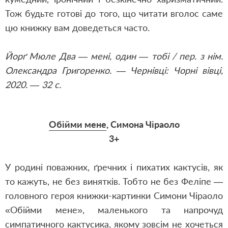
Тож будьте готові до того, що читати вголос саме
цю книжку вам доведеться часто.
Йорґ Мюле Два — мені, один — тобі / пер. з нім.
Олександра Григоренко. — Чернівці: Чорні вівці,
2020. — 32 с.
Обійми мене
, Симона Чіраоло
3+
У родині поважних, ґречних і пихатих кактусів, як
то кажуть, не без винятків. Тобто не без Феліпе —
головного героя книжки-картинки Симони Чіраоло
«Обійми мене», маленького та напрочуд
симпатичного кактусика, якому зовсім не хочеться