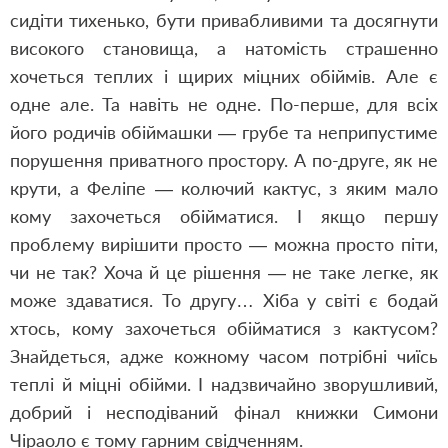
сидіти тихенько, бути привабливими та досягнути
високого становища, а натомість страшенно
хочеться теплих і щирих міцних обіймів. Але є
одне але. Та навіть не одне. По-перше, для всіх
його родичів обіймашки — грубе та неприпустиме
порушення приватного простору. А по-друге, як не
крути, а Феліпе — колючий кактус, з яким мало
кому захочеться обійматися. І якщо першу
проблему вирішити просто — можна просто піти,
чи не так? Хоча й це рішення — не таке легке, як
може здаватися. То другу… Хіба у світі є бодай
хтось, кому захочеться обійматися з кактусом?
Знайдеться, адже кожному часом потрібні чиїсь
теплі й міцні обійми. І надзвичайно зворушливий,
добрий і несподіваний фінал книжки Симони
Чіраоло є тому гарним свідченням.