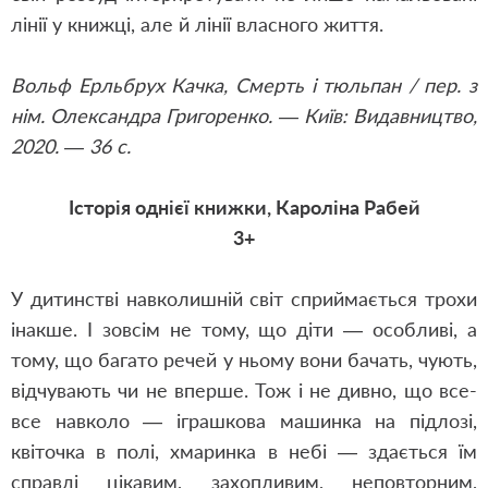
лінії у книжці, але й лінії власного життя.
Вольф Ерльбрух Качка, Смерть і тюльпан / пер. з
нім. Олександра Григоренко. — Київ: Видавництво,
2020. — 36 с.
Історія однієї книжки, Кароліна Рабей
3+
У дитинстві навколишній світ сприймається трохи
інакше. І зовсім не тому, що діти — особливі, а
тому, що багато речей у ньому вони бачать, чують,
відчувають чи не вперше. Тож і не дивно, що все-
все навколо — іграшкова машинка на підлозі,
квіточка в полі, хмаринка в небі — здається їм
справді цікавим, захопливим, неповторним,