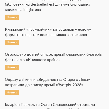
бібліотеки: на BestsellerFest діятиме благодійна
книжкова ініціатива
Новина
Книжковий «Трамвайчик» запрацював у новому
форматі: тепер там кожна книжка зі знижкою
Новина
Оголошено довгий список премії книжкових блогерів
фестивалю «Книжкова країна»
Новина
Одразу дві книги «Видавництва Старого Лева»
потрапили до списку премії «Зустріч-2026»
Новина
Ілларіон Павлюк та Остап Сливинський отримали