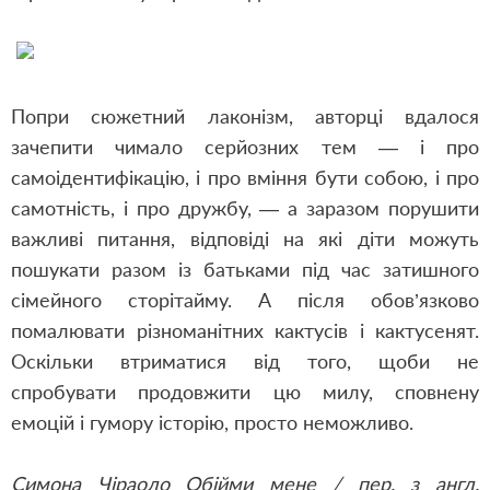
Попри сюжетний лаконізм, авторці вдалося
зачепити чимало серйозних тем — і про
самоідентифікацію, і про вміння бути собою, і про
самотність, і про дружбу, — а заразом порушити
важливі питання, відповіді на які діти можуть
пошукати разом із батьками під час затишного
сімейного сторітайму. А після обов’язково
помалювати різноманітних кактусів і кактусенят.
Оскільки втриматися від того, щоби не
спробувати продовжити цю милу, сповнену
емоцій і гумору історію, просто неможливо.
Симона Чіраоло Обійми мене / пер. з англ.