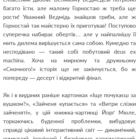
багато їсти, але малому Горностаю ж треба ще
рости! Уважний Ведмідь знайшов гриби, але ж
Горностай так майстерно їх приготував! Поступово
суперечка набирає обертів… але у найпалкішу її
мить дилема вирішується сама собою. Кумедно та
несподівано — такий собі побутовий deus ex
machina. Хоча на мирному та дружньому
«Смачного!» історія ще не закінчується, бо ж
попереду — десерт і відкритий фінал.
Як і в виданих раніше картонках «Іще почухаєш за
вушком?», «Зайченя купається» та «Витри слізки
зайченяті», у цій книжка-картинці Йорґ Мюле,
торкаючись буденної проблемки, вибудовує
справді цікавий інтерактивний світ — динамічний,
кумедний, іронічний і безкінечно харизматичний.