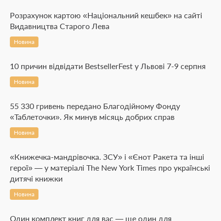
Розрахунок картою «Національний кешбек» на сайті
Видавництва Старого Лева
Новина
10 причин відвідати BestsellerFest у Львові 7-9 серпня
Новина
55 330 гривень передано Благодійному Фонду
«Таблеточки». Як минув місяць добрих справ
Новина
«Книжечка-мандрівочка. ЗСУ» і «Єнот Ракета та інші
герої» — у матеріалі The New York Times про українські
дитячі книжки
Новина
Один комплект книг для вас — ще один для