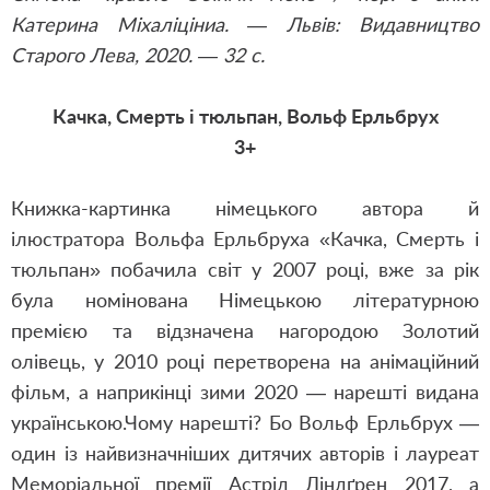
Катерина Міхаліціниа. — Львів: Видавництво
Старого Лева, 2020. — 32 с.
Качка, Смерть і тюльпан, Вольф Ерльбрух
3+
Книжка-картинка німецького автора й
ілюстратора Вольфа Ерльбруха «Качка, Смерть і
тюльпан» побачила світ у 2007 році, вже за рік
була номінована Німецькою літературною
премією та відзначена нагородою Золотий
олівець, у 2010 році перетворена на анімаційний
фільм, а наприкінці зими 2020 — нарешті видана
українською.Чому нарешті? Бо Вольф Ерльбрух —
один із найвизначніших дитячих авторів і лауреат
Меморіальної премії Астрід Ліндґрен 2017, а