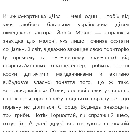
Книжка-картинка «Два — мені, один — тобі» від
уже любого багатьом українським дітям
німецького автора Йорґа Мюле — справжня
знахідка для малечі, яка лише починає осягати
соціальний світ, відважно захищає свою територію
(у прямому та переносному значеннях) від
старших/менших братів/сестер, робить перші
кроки дитячими майданчиками й активно
вибудовує власне поняття того, що ж таке
«справедливість». Отже, в основі сюжету стара як
світ історія про спробу поділити порівну те, що
порівну не ділиться. Спершу Ведмідь знаходить
три гриби. Потім Горностай, як справжній шеф,
готує їх. А далі друзі влаштовують справжній
словесний двобій. Великому Ведмедеві потрібно