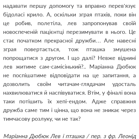
надавати першу допомогу та вправно перев’язує
бідоласі крило. А, оскільки зграя птахів, поки він
це робив, полетіла, лев запропонував своїй
новоспеченій пацієнтці перезимувати в нього. Це
стає початком прекрасної дружби… Але навесні
зграя повертається, тож пташка змушена
попрощатися з другом. І що далі? Невже віднині
лев житиме сам-самісінький?.. Маріанна Дюбюк
не поспішатиме відповідати на це запитання, а
дозволить своїм читачам-глядачам удосталь
нахвилюватися й наспівуватися. Втім, у фіналі вона
таки потішить їх хепі-ендом. Адже справжня
дружба саме тим і цінна, що вона не зникає через
тимчасову розлуку, чи не так?
Маріанна Дюбюк Лев і пташка / пер. з фр. Леонід