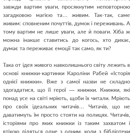
завжди вартим уваги, просякнутим неповторною
загадковою магією та… живим. Так-так, саме
живим: сповненим почуттів, думок і переживань. А
тому вартим не лише уваги, але й поваги. Хіба ж
можна інакше ставитись до когось, хто дихає,
думає та переживає емоції так само, як ти?
Така от ідея живого навколишнього світу лежить в
основі книжки-картинки Кароліни Рабей «Історія
однієї книжки». Вже з самої назви не складно
здогадатися, що її герої — книжки. Книжки, які
понад усе на світі мріють, щоби їх читали. Мріють
про своїх ідеальних читачів… Читачів, що не
даватимуть їм просто стояти на полицях. Читачів,
історіями про яких книжки із таким захватом і
втіхою діляться одне з одним, коли з бібліотеки