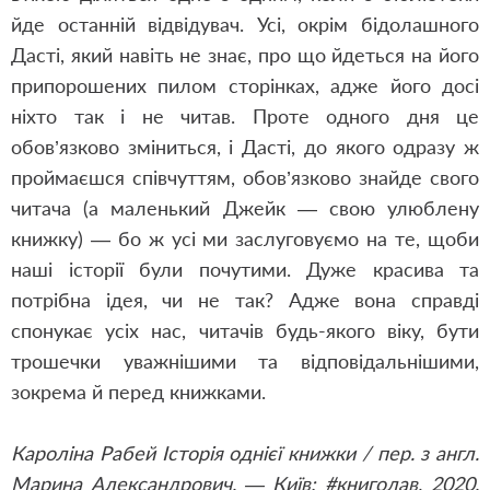
йде останній відвідувач. Усі, окрім бідолашного
Дасті, який навіть не знає, про що йдеться на його
припорошених пилом сторінках, адже його досі
ніхто так і не читав. Проте одного дня це
обов’язково зміниться, і Дасті, до якого одразу ж
проймаєшся співчуттям, обов’язково знайде свого
читача (а маленький Джейк — свою улюблену
книжку) — бо ж усі ми заслуговуємо на те, щоби
наші історії були почутими. Дуже красива та
потрібна ідея, чи не так? Адже вона справді
спонукає усіх нас, читачів будь-якого віку, бути
трошечки уважнішими та відповідальнішими,
зокрема й перед книжками.
Кароліна Рабей Історія однієї книжки / пер. з англ.
Марина Александрович. — Київ: #книголав, 2020.