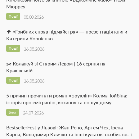
Мюррея
Події
08.08.2026
🍄 «Грибних справ підмайстра» — презентація книги
Катерини Корнієнко
Події
16.08.2026
✂️ Колажуй зі Старим Левом | 16 серпня на
Краківській
Події
16.08.2026
5 причин прочитати роман «Бруклін» Колма Тойбіна:
історія про еміграцію, кохання та пошук дому
Блог
24.07.2026
BestsellerFest у Львові: Жан Рено, Артем Чех, Ірена
Карпа, Володимир Кличко та інші культові особистості