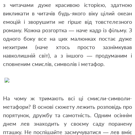
з читачами дуже красивою історією, здатною
викликати в читачів будь-якого віку цілий океан
емоцій і зворушити не гірше від товстелезного
роману. Кожна розгортка — наче кадр із фільму. З
одного боку все на цих малюнках постає дуже
нехитрим (наче хтось просто зазнімкував
навколишній світ), а з іншого — продуманим і
сповненим смислів, символів і метафор.
На чому ж тримають всі ці смисли-символи-
метафори? В основі сюжету лежить розповідь про
порятунок, дружбу та самотність. Одним осіннім
днем лев знаходить у своєму саду поранену
пташку. Не поспішайте засмучуватися — лев вміє