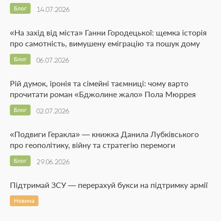
Блог
14.07.2026
«На захід від міста» Ганни Городецької: щемка історія
про самотність, вимушену еміграцію та пошук дому
Блог
06.07.2026
Рій думок, іронія та сімейні таємниці: чому варто
прочитати роман «Бджолине жало» Пола Мюррея
Блог
02.07.2026
«Подвиги Геракла» — книжка Данила Лубківського
про геополітику, війну та стратегію перемоги
Блог
29.06.2026
Підтримай ЗСУ — перерахуй букси на підтримку армії
Новина