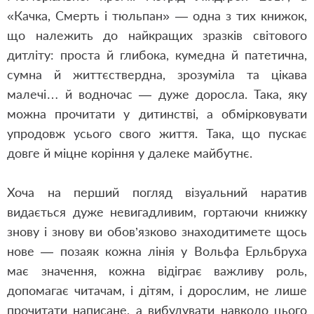
«Качка, Смерть і тюльпан» — одна з тих книжок,
що належить до найкращих зразків світового
дитліту: проста й глибока, кумедна й патетична,
сумна й життєствердна, зрозуміла та цікава
малечі… й водночас — дуже доросла. Така, яку
можна прочитати у дитинстві, а обмірковувати
упродовж усього свого життя. Така, що пускає
довге й міцне коріння у далеке майбутнє.
Хоча на перший погляд візуальний наратив
видається дуже невигадливим, гортаючи книжку
знову і знову ви обов’язково знаходитимете щось
нове — позаяк кожна лінія у Вольфа Ерльбруха
має значення, кожна відіграє важливу роль,
допомагає читачам, і дітям, і дорослим, не лише
прочитати написане, а вибудувати навколо цього