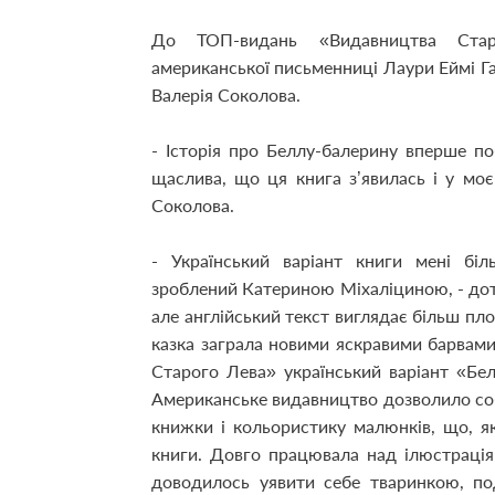
До ТОП-видань «Видавництва Стар
американської письменниці Лаури Еймі Га
Валерія Соколова.
- Історія про Беллу-балерину вперше п
щаслива, що ця книга з’явилась і у моє
Соколова.
- Український варіант книги мені біл
зроблений Катериною Міхаліциною, - доте
але англійський текст виглядає більш пло
казка заграла новими яскравими барвам
Старого Лева» український варіант «Бе
Американське видавництво дозволило соб
книжки і кольористику малюнків, що, я
книги. Довго працювала над ілюстраці
доводилось уявити себе тваринкою, по