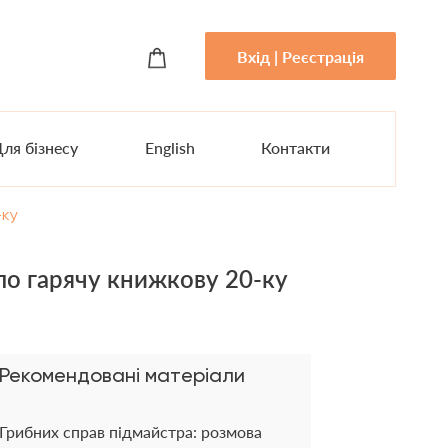
Вхід | Реєстрація
ля бізнесу
English
Контакти
-ку
ло гарячу книжкову 20-ку
Рекомендовані матеріали
Грибних справ підмайстра: розмова