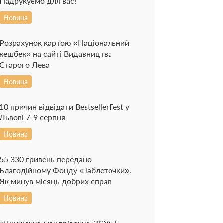
Надрукуємо для вас!
Новина
Розрахунок картою «Національний
кешбек» на сайті Видавництва
Старого Лева
Новина
10 причин відвідати BestsellerFest у
Львові 7-9 серпня
Новина
55 330 гривень передано
Благодійному Фонду «Таблеточки».
Як минув місяць добрих справ
Новина
«Книжечка-мандрівочка. ЗСУ» і