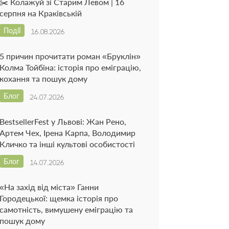
✂️ Колажуй зі Старим Левом | 16
серпня на Краківській
Події
16.08.2026
5 причин прочитати роман «Бруклін»
Колма Тойбіна: історія про еміграцію,
кохання та пошук дому
Блог
24.07.2026
BestsellerFest у Львові: Жан Рено,
Артем Чех, Ірена Карпа, Володимир
Кличко та інші культові особистості
Блог
14.07.2026
«На захід від міста» Ганни
Городецької: щемка історія про
самотність, вимушену еміграцію та
пошук дому