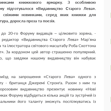
винками книжкового ярмарку. З особливою
му підготувалося «Видавництво Старого Лева».
а свіжими новинками, серед яких книжки для
ура, доросла проза та поезія.
до 20-го Форуму видавців – цілковито зоряна, -
й редактор «Видавництва Старого Лева» Мар’яна
а та ілюстратора світового масштабу Роба Скоттона
ет». За кордоном цей автор страшенно популярний.
о, що завдяки нашому видавництву він набуває
иїзд на запрошення «Старого Лева» одного з
іту - британця Джеремі Стронґа. Разом з ним та
орозовим видавництво презентує новинку «Нові
ках Форуму відбудеться кілька акцій та зустрічей із
альники його таланту зможуть поспілкуватись із