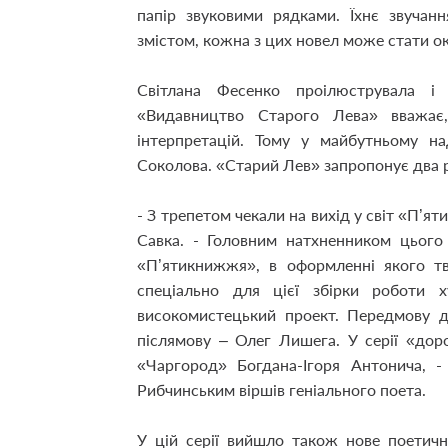
папір звуковими рядками. Їхнє звучан
змістом, кожна з цих новел може стати 
Світлана Фесенко проілюструвала 
«Видавництво Старого Лева» вважа
інтерпретацій. Тому у майбутньому 
Соколова. «Старий Лев» запропонує два р
- З трепетом чекали на вихід у світ «П’
Савка. - Головним натхненником цього
«П’ятикнижжя», в оформленні якого тв
спеціально для цієї збірки роботи 
високомистецький проект. Передмову 
післямову – Олег Лишега. У серії «дор
«Чаргород» Богдана-Ігоря Антонича, -
Рибчинським віршів геніального поета.
У цій серії вийшло також нове поетичн