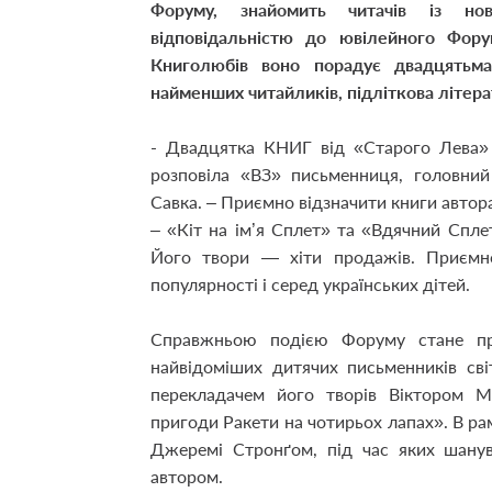
Форуму, знайомить читачів із но
відповідальністю до ювілейного Фору
Книголюбів воно порадує двадцятьм
найменших читайликів, підліткова літерат
- Двадцятка КНИГ від «Старого Лева» 
розповіла «ВЗ» письменниця, головни
Савка. – Приємно відзначити книги автор
– «Кіт на ім’я Сплет» та «Вдячний Спл
Його твори — хіти продажів. Приємн
популярності і серед українських дітей.
Справжньою подією Форуму стане пр
найвідоміших дитячих письменників св
перекладачем його творів Віктором М
пригоди Ракети на чотирьох лапах». В рам
Джеремі Стронґом, під час яких шанув
автором.