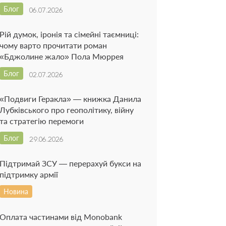
Блог
06.07.2026
Рій думок, іронія та сімейні таємниці:
чому варто прочитати роман
«Бджолине жало» Пола Мюррея
Блог
02.07.2026
«Подвиги Геракла» — книжка Данила
Лубківського про геополітику, війну
та стратегію перемоги
Блог
29.06.2026
Підтримай ЗСУ — перерахуй букси на
підтримку армії
Новина
Оплата частинами від Monobank