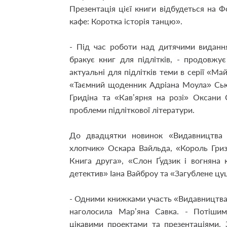
Презентація цієї книги відбудеться на 
кафе: Коротка історія танцю».
- Під час роботи над дитячими виданн
бракує книг для підлітків, - продовжу
актуальні для підлітків теми в серії «Ма
«Таємний щоденник Адріана Моула» Сью 
Гридіна та «Кав’ярня на розі» Оксани
проблеми підліткової літератури.
До двадцятки новинок «Видавництва 
хлопчик» Оскара Вайльда, «Король Гри
Книга друга», «Слон Ґудзик і вогняна 
детектив» Іана Вайброу та «Загублене ц
- Одними книжками участь «Видавництва 
наголосила Мар’яна Савка. - Потішим
цікавими проектами та презентаціями.