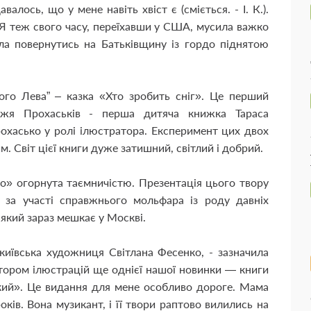
лось, що у мене навіть хвіст є (сміється. - І. К.).
 Я теж свого часу, переїхавши у США, мусила важко
ула повернутись на Батьківщину із гордо піднятою
го Лева” – казка «Хто зробить сніг». Це перший
жжя Прохаськів - перша дитяча книжка Тараса
охасько у ролі ілюстратора. Експеримент цих двох
 Світ цієї книги дуже затишний, світлий і добрий.
о» огорнута таємничістю. Презентація цього твору
 за участі справжнього мольфара із роду давніх
який зараз мешкає у Москві.
київська художниця Світлана Фесенко, - зазначила
втором ілюстрацій ще однієї нашої новинки — книги
кий». Це видання для мене особливо дороге. Мама
ків. Вона музикант, і її твори раптово вилились на