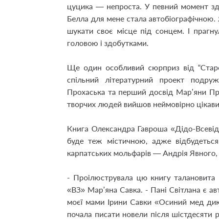
цуцика — непроста. У певний момент здава
Белла для мене стала автобіографічною.
шукати своє місце під сонцем. І прагн
головою і здобутками.
Ще один особливий сюрприз від “Старо
спільний літературний проект подру
Прохаська та перший досвід Мар’яни Пр
творчих людей вийшов неймовірно цікавим.
Книга Олександра Гавроша «Дідо-Всевід
буде теж містичною, адже відбудеться
карпатських мольфарів — Андрія Явного, 
- Проілюструвала цю книгу талановита 
«ВЗ» Мар’яна Савка. - Пані Світлана є а
моєї мами Ірини Савки «Осиний мед ди
почала писати новели після шістдесяти ро