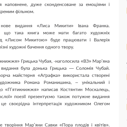
ня наповнене, дуже сконденсоване за емоціями і
окремим фільмом.
і нове видання «Лиса Микити» Івана Франка.
є, що така книга може мати багато художніх
над «Лисом Микитою» буде працювати і Валерія
ізні художні бачення одного твору.
ятикнижжя» Грицька Чубая, -наголосила «ВЗ» Мар’яна
 видання була донька Грицька — Соломія Чубай.
орча майстерня «Аґрафка» використала створені
художника Романа Романишина, – унікальний і
до «П’ятикнижжя» написав Костянтин Москалець,
ослої» поезії презентуємо також потужне видання
 це своєрідна інтерпретація художником Олегом
е творіння Мар’яни Савки «Пора плодів і квітів».