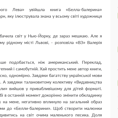
ого Лева» увійшла книга «Белла-балерина»
рн, яку ілюструвала знана у всьому світі художниця
обачила світ у Нью-Йорку, де зараз мешкаю. Але я
му рідному місті Львові, - розповіла «ВЗ» Валерія
ьше подобається, ніж американський. Переклад,
пний і самобутній. Хай простить мене автор книги,
ско, одномірно. Завдяки багатству української мови
и. А завдяки талановитому колективу «Видавництва
лли» вийшов у привабливішому для дітей форматі.
і в останній момент докорінно змінити обкладинку
к на мене, негативно вплинуло на загальний образ
ями до «Белли-балерини». Щоб створити малюнки
дивитись на світ очима маленького песика. Доля