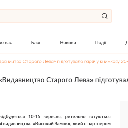
о нас
Блог
Новини
Події
Д
давництво Старого Лева» підготувало гарячу книжкову 20
«Видавництво Старого Лева» підготува
ідбудеться 10-15 вересня, ретельно готуються
ві видавництва. «Високий Замок», який є партнером