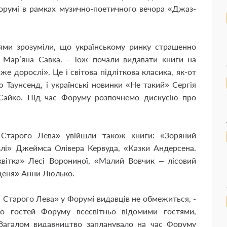
Форумі в рамках музично-поетичного вечора «Джаз-
ями зрозуміли, що українському ринку страшенно
є Мар’яна Савка. - Тож почали видавати книги на
йже дорослі». Це і світова підліткова класика, як-от
Таунсенд, і українські новинки «Не такий» Сергія
 Сайко. Під час Форуму розпочнемо дискусію про
Старого Лева» увійшли також книги: «Зоряний
злі» Джеймса Олівера Кервуда, «Казки Андерсена.
квітка» Лесі Ворониної, «Малий Вовчик – лісовий
уценя» Анни Люлько.
Старого Лева» у Форумі видавців не обмежиться, -
о гостей Форуму всесвітньо відомими гостями,
 Загалом видавництво запланувало на час Форуму