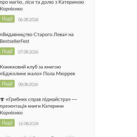
про магію, ліси та долю з Катериною
Корнієнко
Події
06.08.2026
«Видавництво Старого Лева» на
BestsellerFest
Події
07.08.2026
Книжковий клуб за книгою
«Бджолине жало» Пола Мюррея
Події
08.08.2026
🍄 «Грибних справ підмайстра» —
презентація книги Катерини
Корнієнко
Події
16.08.2026