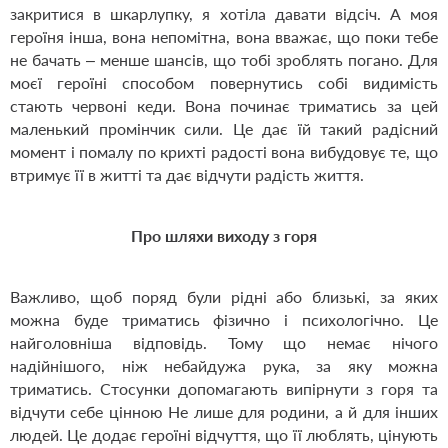
закритися в шкарлупку, я хотіла давати відсіч. А моя
героїня інша, вона непомітна, вона вважає, що поки тебе
не бачать – менше шансів, що тобі зроблять погано. Для
моєї героїні способом повернутись собі видимість
стають червоні кеди. Вона починає триматись за цей
маленький промінчик сили. Це дає їй такий радісний
момент і помалу по крихті радості вона вибудовує те, що
втримує її в житті та дає відчути радість життя.
Про шляхи виходу з горя
Важливо, щоб поряд були рідні або близькі, за яких
можна буде триматись фізично і психологічно. Це
найголовніша відповідь. Тому що немає нічого
надійнішого, ніж небайдужа рука, за яку можна
триматись. Стосунки допомагають випірнути з горя та
відчути себе цінною Не лише для родини, а й для інших
людей. Це додає героїні відчуття, що її люблять, цінують