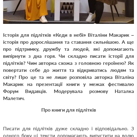
Історія для підлітків «Кеди в небі» Віталіни Макарик –
історія про дорослішання та ставання сильнішою. А ще
про підтримку, дружбу та людей, які допомагають
випірнути з дна горя. Чи складно писати історії для
підлітків? Чим авторка схожа з головною героїнею? Як
повертати себе до життя та відкриватись людям та
світу? Про це та не лише розповіла авторка Віталіна
Макарик на презентації книги у межах фестивалю
Форум Видавців. Модерувала розмову Наталка
Малетич.
Про книги для підлітків
Писати для підлітків дуже складно і відповідально. З
одного боку ці тексти допомагають випустити на волю