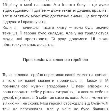
15-річку в мені на волю. А з іншого боку – це дуже
відповідально. Підлітки – дуже тендітні душею, вразливі,
але в багатьох моментах достатньо сильні. Це все треба
відчувати і враховувати.
Коли я починала писати книгу – вона була значно
темніша. Її героїні було складно. Але у неї трапляються
люди, які простягають їй руку допомоги. Ці люди
підштовхують нас до світла.
Про схожість з головною героїнею
Те, як головна героїня переживає важкі моменти, списані
з того як важкі моменти проживала я. Також я їй
позичила свої музичні вподобання. Є певні епізоди, як
вона поводить себе у різних ситуаціях, і я ловила себе на
думці, що повела б себе так само як вона. Але є моменти,
в яких ми і не схожі. Моя героїня страждала від булінгу. Я
теж це переживала. Але у мене не було бажання