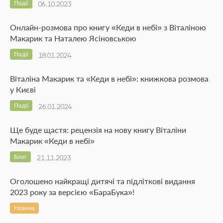
Події
06.10.2023
Онлайн-розмова про книгу «Кеди в небі» з Віталіною
Макарик та Наталею Ясіновською
Події
18.01.2024
Віталіна Макарик та «Кеди в небі»: книжкова розмова
у Києві
Події
26.01.2024
Ще буде щастя: рецензія на нову книгу Віталіни
Макарик «Кеди в небі»
Блог
21.11.2023
Оголошено найкращі дитячі та підліткові видання
2023 року за версією «БараБука»!
Новина