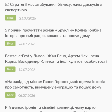
📈 Стратегії масштабування бізнесу: жива дискусія з
експерткою
Події
23.08.2026
5 причин прочитати роман «Бруклін» Колма Тойбіна:
історія про еміграцію, кохання та пошук дому
Блог
24.07.2026
BestsellerFest у Львові: Жан Рено, Артем Чех, Ірена
Карпа, Володимир Кличко та інші культові особистості
Блог
14.07.2026
«На захід від міста» Ганни Городецької: щемка історія
про самотність, вимушену еміграцію та пошук дому
Блог
06.07.2026
Рій думок, іронія та сімейні таємниці: чому варто