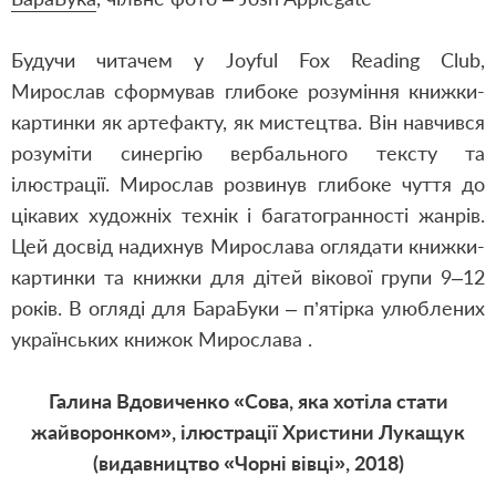
Будучи читачем у Joyful Fox Reading Club,
Мирослав сформував глибоке розуміння книжки-
картинки як артефакту, як мистецтва. Він навчився
розуміти синергію вербального тексту та
ілюстрації. Мирослав розвинув глибоке чуття до
цікавих художніх технік і багатогранності жанрів.
Цей досвід надихнув Мирослава оглядати книжки-
картинки та книжки для дітей вікової групи 9–12
років. В огляді для БараБуки – п’ятірка улюблених
українських книжок Мирослава .
Галина Вдовиченко «Сова, яка хотіла стати
жайворонком», ілюстрації Христини Лукащук
(видавництво «Чорні вівці», 2018)