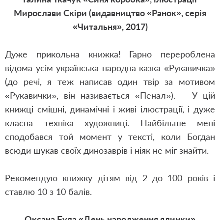
Мирослави Скіри (видавництво «Ранок», серія
«Читальня», 2017)
Дуже прикольна книжка! Гарно перероблена
відома усім українська народна казка «Рукавичка»
(до речі, я теж написав один твір за мотивом
«Рукавички», він називається «Пенал»).
У цій
книжці смішні, динамічні і живі ілюстрації, і дуже
класна техніка художниці. Найбільше мені
сподобався той момент у тексті, коли Богдан
всюди шукав своїх динозаврів і ніяк не міг знайти.
Рекомендую книжку дітям від 2 до 100 років і
ставлю 10 з 10 балів.
Оксана Була «
День народження ялинки
»