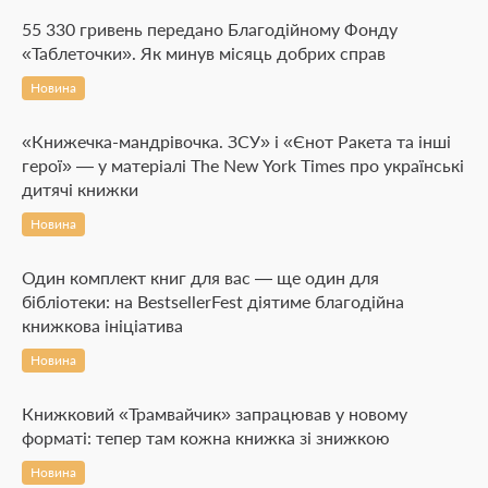
55 330 гривень передано Благодійному Фонду
«Таблеточки». Як минув місяць добрих справ
Новина
«Книжечка-мандрівочка. ЗСУ» і «Єнот Ракета та інші
герої» — у матеріалі The New York Times про українські
дитячі книжки
Новина
Один комплект книг для вас — ще один для
бібліотеки: на BestsellerFest діятиме благодійна
книжкова ініціатива
Новина
Книжковий «Трамвайчик» запрацював у новому
форматі: тепер там кожна книжка зі знижкою
Новина