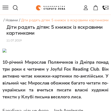
/
/
на
Новини
Діти радять дітям: 5 книжок із яскравими картинками
Діти радять дітям: 5 книжок із яскравими
картинками
11.07.2019
10-річний Мирослав Полянчиков із Дніпра понад
три роки є читачем у Joyful Fox Reading Club. Він
активно читає книжки-картинки по-англійськи. У
вільний час Мирослав обожнює багато читати по-
українськи та вчиться писати власні художні
тексти у Клубі письма веселого лиса.
БараБука
, чільне фото
–
Josh Applegate