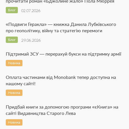
прочитати роман «Бджолине жало» Пола Мюррея
Блог
02.07.2026
«Подвиги Геракла» — книжка Данила Лубківського
про геополітику, війну та стратегію перемоги
Блог
29.06.2026
Підтримай ЗСУ — перерахуй букси на підтримку армії
Новина
Оплата частинами від Monobank тепер доступна на
нашому сайті!
Новина
Придбай книги за допомогою програми «єКнига» на
сайті Видавництва Старого Лева
Новина