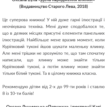
(Видавництво Старого Лева, 2018)
Це суперова книжка! У ній дуже гарні ілюстрації і
неочікувана техніка. Мені дуже сподобалося те,
що в деяких місцях присутні елементи панельних
ілюстрацій. Найбільше мене вразив момент, коли
Куріпковий туконі йшов шукати маленьку ялинку.
Але мені трішки не зрозуміло те, що там спочатку
написали, що ялинку може знайти тільки
Куріпковий туконі, а потім ялинку може знайти
тільки білий туконі. Та в цілому книжка класна.
Рекомендую дітям від 2-х до 99-ти років і ставлю
8 із 10-ти балів!
Оксана Лущевська «Папужка», ілюстрації Каті