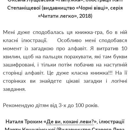
Степаніщевої (видавництво «Чорні вівці», серія
«Читати легко», 2018)
Мені дуже сподобалась ця книжка-гра, бо в ній
класні ілюстрації.
Особливо мені сподобався
момент із загадкою про алфавіт. Я витратив 10
хвилин, щоб на пальцях порахувати, які там букви
зашифровані, і тільки потім побачив на наступній
сторінці алфавіт. Це дуже класна книжка!!! На її
сторінках ви знайдете цікаві загадки і логічні
завдання.
Рекомендую дітям від 3-х до 100 років.
Наталя Трохим «
Де ви, кохані леви?
», ілюстрації
Марти Кошулінської (Видавництво Старого Лева,