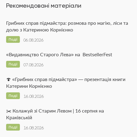
Рекомендовані матеріали
Грибних справ підмайстра: розмова про магію, ліси та
долю з Катериною Корнієнко
Події
06.08.2026
«Видавництво Старого Лева» на BestsellerFest
Події
07.08.2026
🍄 «Грибних справ підмайстра» — презентація книги
Катерини Корнієнко
Події
16.08.2026
✂️ Колажуй зі Старим Левом | 16 серпня на
Краківській
Події
16.08.2026