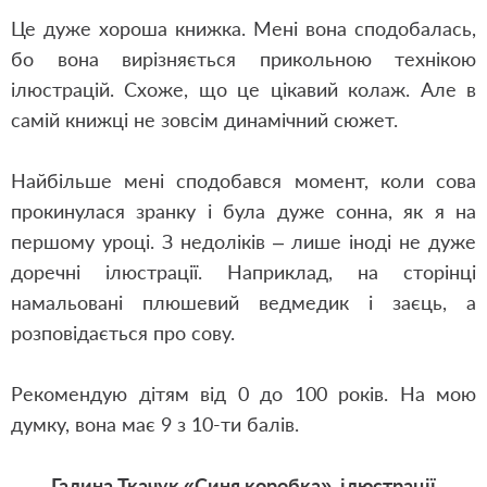
Це дуже хороша книжка. Мені вона сподобалась,
бо вона вирізняється прикольною технікою
ілюстрацій. Схоже, що це цікавий колаж. Але в
самій книжці не зовсім динамічний сюжет.
Найбільше мені сподобався момент, коли сова
прокинулася зранку і була дуже сонна, як я на
першому уроці. З недоліків – лише іноді не дуже
доречні ілюстрації. Наприклад, на сторінці
намальовані плюшевий ведмедик і заєць, а
розповідається про сову.
Рекомендую дітям від 0 до 100 років. На мою
думку, вона має 9 з 10-ти балів.
Галина Ткачук «Синя коробка», ілюстрації