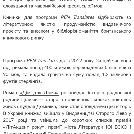
словацької та маврикійської креольської мов.
Книжки для програми
PEN Translates
відбирають за
літературною якістю, продуманістю видавничого
проєкту та внеском у бібліорізноманіття британського
книжкового ринку.
Програма
PEN Translates
діє з 2012 року. За цей час вона
підтримала понад 400 книжок, перекладених більш ніж із
90 мов, та надала грантів на суму понад 1,2 мільйона
фунтів стерлінгів.
Роман
«Дім для Дома»
розповідає історію радянської
родини Ціликів — старого полковника, кількох поколінь
жінок і пуделя Домініка, який стає оповідачем цієї історії.
В Україні книжка вийшла у Видавництві Старого Лева у
2017 році та увійшла до коротких списків премій
«ЛітАкцент року», премії міста Літератури ЮНЕСКО і
Літературної премії Європейського Союзу.