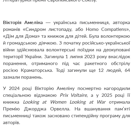
Вікторія Амеліна
— українська письменниця, авторка
романів «Синдром листопаду, або Homo Compatiens»,
«Дім для Дома» та книжок для дітей. Була волонтеркою
й громадською діячкою. З початку російсько-української
війни здійснювала волонтерські поїздки на деокуповані
території України. Загинула 1 липня 2023 року внаслідок
поранення, отриманого під час ракетного обстрілу
росією Краматорська. Тоді загинули ще 12 людей, 64
зазнали поранень.
У 2024 році Вікторію Амеліну посмертно нагородили
спеціальною відзнакою
Prix Voltaire
, а у 2025 році її
книжка
Looking at Women Looking at War
отримала
Премію Джорджа Орвелла. На вшанування пам’яті
письменниці також засновано стипендійну програму для
авторів.