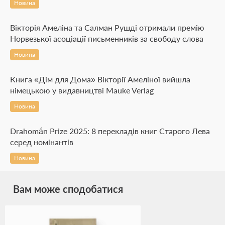
Новина
Вікторія Амеліна та Салман Рушді отримали премію
Норвезької асоціації письменників за свободу слова
Новина
Книга «Дім для Дома» Вікторії Амеліної вийшла
німецькою у видавництві Mauke Verlag
Новина
Drahomán Prize 2025: 8 перекладів книг Старого Лева
серед номінантів
Новина
Вам може сподобатися