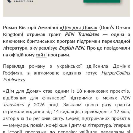
Роман Вікторії Амеліної
«Дім для Дома»
(Dom’s Dream
Kingdom) отримав грант
PEN Translates
— однієї з
ключових британських програм підтримки перекладної
літератури, яку реалізує
English PEN
. Про це повідомили
на офіційному
сайті
програми.
Переклад роману з української здійснила Домінік
Гоффман, а англомовне видання готує
HarperCollins
Publishers
.
«Дім для Дома» став одним із 18 книжкових проєктів,
відібраних для фінансової підтримки в межах
PEN
Translates
у 2026 році. Загалом цього разу гранти
отримали видання від 14 видавців, перекладені з 12 мов,
авторів із 16 регіонів світу. Серед підтриманих проєктів
— мемуари, поезія, нонфікшн і дитяча література. Уперше
в історії програми до переліку увійшли переклади зі