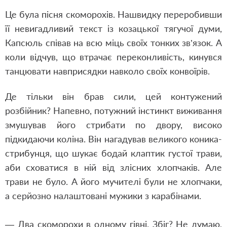
Це була пісня скоморохів. Нашвидку переробивши
її невигадливий текст із козацької тягучої думи,
Капсюль співав на всю міць своїх тонких зв’язок. А
коли відчув, що втрачає переконливість, кинувся
танцювати навприсядки навколо своїх конвоїрів.
Де тільки він брав сили, цей контужений
розбійник? Напевно, потужний інстинкт виживання
змушував його стрибати по двору, високо
підкидаючи коліна. Він нагадував великого коника-
стрибунця, що шукає бодай клаптик густої трави,
аби сховатися в ній від злісних хлопчаків. Але
трави не було. А його мучителі були не хлопчаки,
а серйозно налаштовані мужики з карабінами.
— Два скоморохи в одному гівні. Збіг? Не думаю,