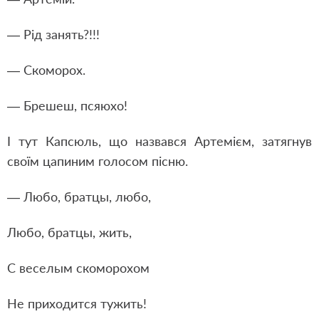
— Рід занять?!!!
— Скоморох.
— Брешеш, псяюхо!
І тут Капсюль, що назвався Артемієм, затягнув
своїм цапиним голосом пісню.
— Любо, братцы, любо,
Любо, братцы, жить,
С веселым скоморохом
Не приходится тужить!