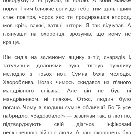
поворухнути ні рукою, ні ногою. А вони майже
поруч. І чим ближче вони до тебе, тим щільнішим
стає повітря, через яке ти продираєшся вперед,
мов крізь важкі, ватяні штори. Я так відчував. А
глянувши на охоронця, зрозумів, що йому не
краще.
Він сидів на зеленому ящику з-під снарядів і,
затуливши долонями вуха, тягнув тужливу
мелодію з трьох нот. Сумна була мелодія.
Хвороблива. Козак чимось скидався на п’яного
мандрівного співака. Але він не був ні
мандрівником, ні пияком. Отже, людині було
погано. Чому в людини сумне обличчя? Бо їй усе
набридло. «Задовбало!» — зазвичай так, із люттю,
підтверджують свій діагноз інфіковані
нескінченною війною люди. А наш охоронець був