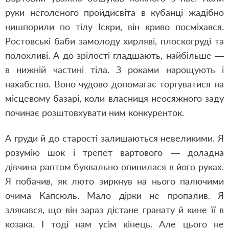
руки неголеного пройдисвіта в кубанці жадібно
нишпорили по тілу Іскри, він криво посміхався.
Ростовські баби замолоду хирляві, плоскогруді та
полохливі. А до зрілості гладшають, найбільше —
в нижній частині тіла. З роками нарощують і
нахабство. Воно чудово допомагає торгуватися на
місцевому базарі, коли власниця неосяжного заду
починає розштовхувати ним конкуренток.
А груди й до старості залишаються невеликими. Я
розумію шок і трепет вартового — доладна
дівчина раптом буквально опинилася в його руках.
Я побачив, як люто зиркнув на нього палючими
очима Капсюль. Мало дірки не пропалив. Я
злякався, що він зараз дістане гранату й кине її в
козака. І тоді нам усім кінець. Але цього не