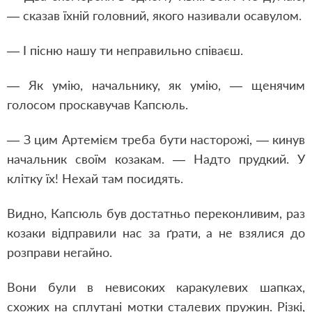
— сказав їхній головний, якого називали осавулом.
— І пісню нашу ти неправильно співаєш.
— Як умію, начальнику, як умію, — щенячим
голосом проскавучав Капсюль.
— З цим Артемієм треба бути насторожі, — кинув
начальник своїм козакам. — Надто прудкий. У
клітку їх! Нехай там посидять.
Видно, Капсюль був достатньо переконливим, раз
козаки відправили нас за ґрати, а не взялися до
розправи негайно.
Вони були в невисоких каракулевих шапках,
схожих на сплутані мотки сталевих пружин. Різкі,