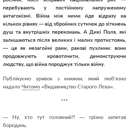
перебувають у постійному напруженому
антагонізмі. Війна між ними йде відразу на
кількох рівнях — від збройних сутичок до зіткнень
душ та внутрішніх переконань. А Дикі Поля, які
залишаються після великих і малих протистоянь,
— це як незагойні рани, ракові пухлини: вони
продовжують кровоточити, демонструючи
людству, що війна породжує тільки війну.
Публікуємо уривок з книжки, який люб’язно
надало
Читомо
«Видавництво Старого Лева».
***
— Ну, хто тут головний?! — грізно запитав
бородань.