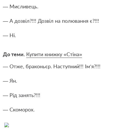
— Мисливець.
— А дозвіл?!!! Дозвіл на полювання є?!!!
— Ні.
До теми.
Купити книжку «Стіна»
— Отже, браконьєр. Наступний!!! Ім’я?!!!
— Ян.
— Рід занять?!!!
— Скоморох.