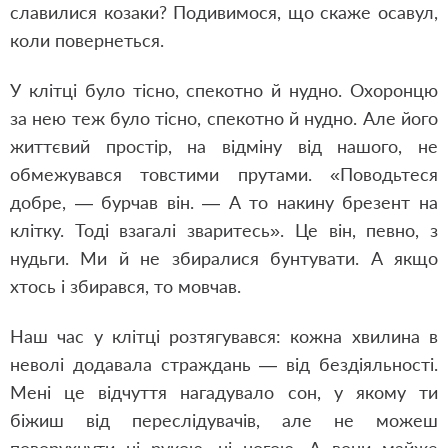
славилися козаки? Подивимося, що скаже осавул,
коли повернеться.
У клітці було тісно, спекотно й нудно. Охоронцю
за нею теж було тісно, спекотно й нудно. Але його
життєвий простір, на відміну від нашого, не
обмежувався товстими прутами. «Поводьтеся
добре, — бурчав він. — А то накину брезент на
клітку. Тоді взагалі зваритесь». Це він, певно, з
нудьги. Ми й не збиралися бунтувати. А якщо
хтось і збирався, то мовчав.
Наш час у клітці розтягувався: кожна хвилина в
неволі додавала страждань — від бездіяльності.
Мені це відчуття нагадувало сон, у якому ти
біжиш від переслідувачів, але не можеш