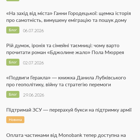
«На захід від міста» Ганни Городецької: щемка історія
про самотність, вимушену еміграцію та пошук дому
Блог
06.07.2026
Рій думок, іронія та сімейні таємниці: чому варто
прочитати роман «Бджолине жало» Пола Мюррея
Блог
02.07.2026
«Подвиги Геракла» — книжка Данила Лубківського
про геополітику, війну та стратегію перемоги
Блог
29.06.2026
Підтримай ЗСУ — перерахуй букси на підтримку армії
Новина
Оплата частинами від Monobank тепер доступна на