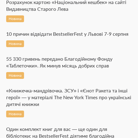
Розрахунок картою «Національний кешбек» на сайті
Видавництва Старого Лева
Новина
10 причин відвідати BestsellerFest у Львові 7-9 серпня
Новина
55 330 гривень передано Благодійному Фонду
«Таблеточки». Як минув місяць добрих справ
Новина
«Книжечка-мандрівочка. ЗСУ» і «Єнот Ракета та інші
герої» — у матеріалі The New York Times про українські
дитячі книжки
Новина
Один комплект книг для вас — ще один для
бібліотеки: на BestsellerFest діятиме благодійна