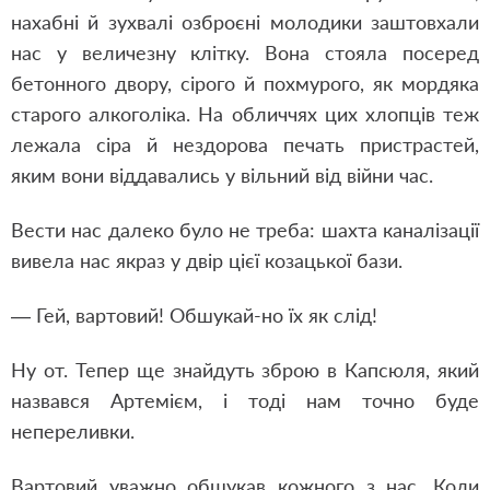
нахабні й зухвалі озброєні молодики заштовхали
нас у величезну клітку. Вона стояла посеред
бетонного двору, сірого й похмурого, як мордяка
старого алкоголіка. На обличчях цих хлопців теж
лежала сіра й нездорова печать пристрастей,
яким вони віддавались у вільний від війни час.
Вести нас далеко було не треба: шахта каналізації
вивела нас якраз у двір цієї козацької бази.
— Гей, вартовий! Обшукай-но їх як слід!
Ну от. Тепер ще знайдуть зброю в Капсюля, який
назвався Артемієм, і тоді нам точно буде
непереливки.
Вартовий уважно обшукав кожного з нас. Коли