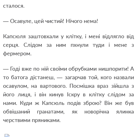
сталося.
— Осавуле, цей чистий! Нічого нема!
Капсюля заштовхали у клітку, і мені відлягло від
серця. Слідом за ним пхнули туди і мене з
фермером.
— Годі вже по ній своїми обрубками нишпорити! А
то батога дістанеш, — загарчав той, кого назвали
осавулом, на вартового. Посмішка враз зійшла з
його лиця, і він кинув Іскру в клітку слідом за
нами. Куди ж Капсюль подів зброю? Він же був
обвішаний гранатами, як новорічна ялинка
черствими пряниками.