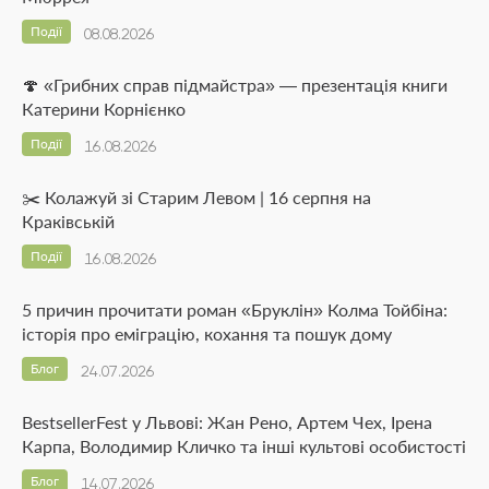
Події
08.08.2026
🍄 «Грибних справ підмайстра» — презентація книги
Катерини Корнієнко
Події
16.08.2026
✂️ Колажуй зі Старим Левом | 16 серпня на
Краківській
Події
16.08.2026
5 причин прочитати роман «Бруклін» Колма Тойбіна:
історія про еміграцію, кохання та пошук дому
Блог
24.07.2026
BestsellerFest у Львові: Жан Рено, Артем Чех, Ірена
Карпа, Володимир Кличко та інші культові особистості
Блог
14.07.2026