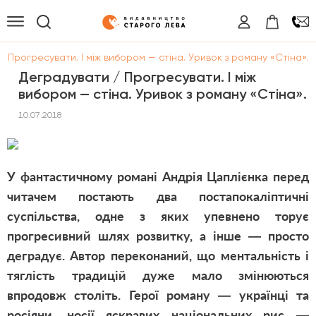
 Прогресувати. І між вибором — стіна. Уривок з роману «Стіна».
Деградувати / Прогресувати. І між
вибором — стіна. Уривок з роману «Стіна».
10.07.2018
У фантастичному романі Андрія Цаплієнка перед
читачем постають два постапокаліптичні
суспільства, одне з яких упевнено торує
прогресивний шлях розвитку, а інше — просто
деградує. Автор переконаний, що ментальність і
тяглість традицій дуже мало змінюються
впродовж століть. Герої роману — українці та
росіяни, носії яскравих національних рис —