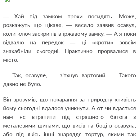
— Хай під замком трохи посидять. Може,
розкажуть що цікаве, — весело заявив осавул,
коли ключ заскрипів в іржавому замку. — А я поки
відвалю на передок — ці «кроти» зовсім
знахабніли сьогодні. Практично прорвалися в
місто.
— Так, осавуле, — зітхнув вартовий. — Такого
давно не було.
Він зрозумів, що покарання за природну хтивість
йому сьогодні вдалося уникнути. А от чи вдасться
нам не втрапити під страшного батога з
металевими шипами, що висів на боці в осавула,
або під якісь інші знаряддя тортур, якими так