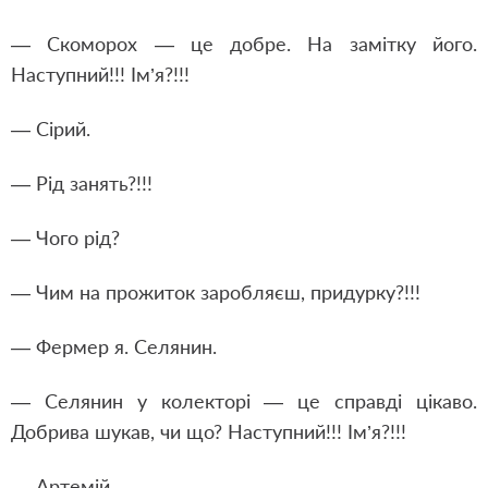
— Скоморох — це добре. На замітку його.
Наступний!!! Ім’я?!!!
— Сірий.
— Рід занять?!!!
— Чого рід?
— Чим на прожиток заробляєш, придурку?!!!
— Фермер я. Селянин.
— Селянин у колекторі — це справді цікаво.
Добрива шукав, чи що? Наступний!!! Ім’я?!!!
— Артемій.