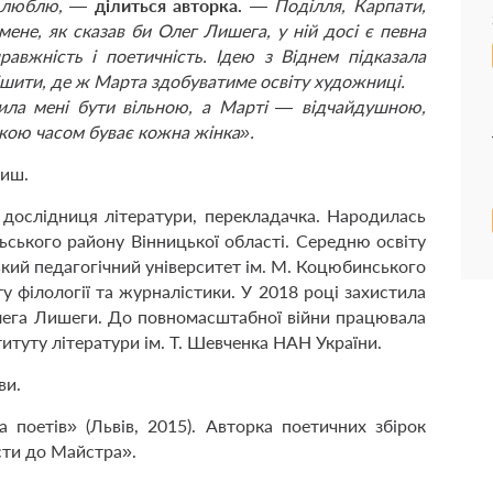
кі люблю, —
ділиться авторка.
—
Поділля, Карпати,
мене, як сказав би Олег Лишега, у ній досі є певна
равжність і поетичність. Ідею з Віднем підказала
рішити, де ж Марта здобуватиме освіту художниці.
ила мені бути вільною, а Марті — відчайдушною,
кою часом буває кожна жінка».
риш.
 дослідниця літератури, перекладачка. Народилась
льського району Вінницької області. Середню освіту
ький педагогічний університет ім. М. Коцюбинського
у філології та журналістики. У 2018 році захистила
Олега Лишеги. До повномасштабної війни працювала
туту літератури ім. Т. Шевченка НАН України.
ви.
 поетів» (Львів, 2015). Авторка поетичних збірок
исти до Майстра».