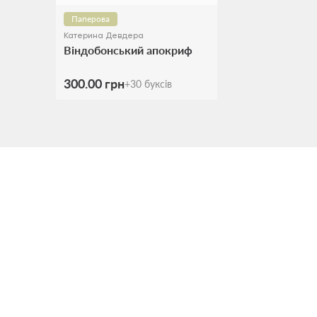
Паперова
Катерина Девдера
Віндобонський апокриф
300.00 грн
+
30
буксів