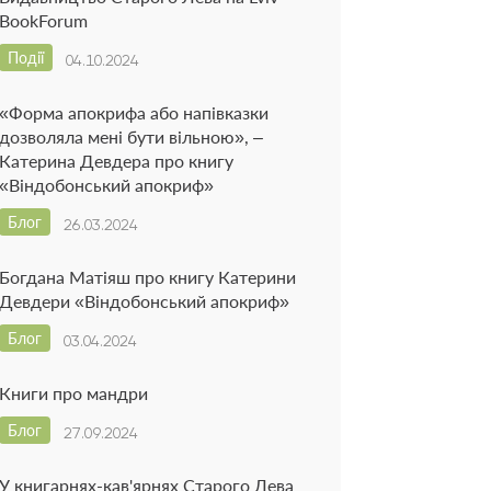
BookForum
Події
04.10.2024
«Форма апокрифа або напівказки
дозволяла мені бути вільною», –
Катерина Девдера про книгу
«Віндобонський апокриф»
Блог
26.03.2024
Богдана Матіяш про книгу Катерини
Девдери «Віндобонський апокриф»
Блог
03.04.2024
Книги про мандри
Блог
27.09.2024
У книгарнях-кав'ярнях Старого Лева