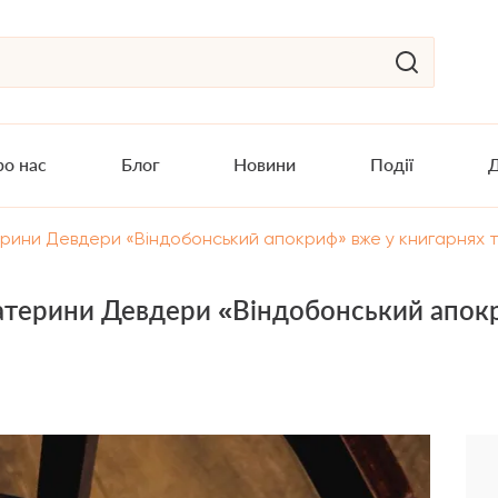
о нас
Блог
Новини
Події
Д
ини Девдери «Віндобонський апокриф» вже у книгарнях т
терини Девдери «Віндобонський апокри