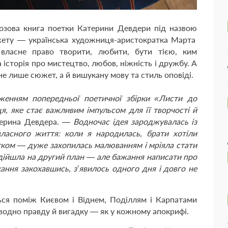
озова книга поетки Катерини Девдери під назвою
жету — українська художниця-аристократка Марта
власне право творити, любити, бути тією, ким
історія про мистецтво, любов, ніжність і дружбу. А
не лише сюжет, а й вишукану мову та стиль оповіді.
женням попередньої поетичної збірки «Листи до
, яке стає важливим імпульсом для її творчості й
терина Девдера. —
Водночас ідея зароджувалась із
власного життя: коли я народилась, брати хотіли
тком — дуже захопилась малюванням і мріяла стати
ідійшла на другий план — але бажання написати про
ння закохавшись, з’явилось одного дня і довго не
ться поміж Києвом і Віднем, Поділлям і Карпатами
 водно правду й вигадку — як у кожному апокрифі.