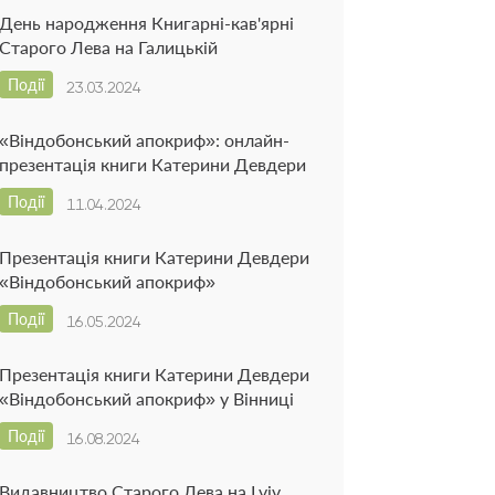
День народження Книгарні-кав'ярні
Старого Лева на Галицькій
Події
23.03.2024
«Віндобонський апокриф»: онлайн-
презентація книги Катерини Девдери
Події
11.04.2024
Презентація книги Катерини Девдери
«Віндобонський апокриф»
Події
16.05.2024
Презентація книги Катерини Девдери
«Віндобонський апокриф» у Вінниці
Події
16.08.2024
Видавництво Старого Лева на Lviv