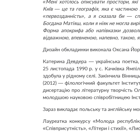
«Мені хотілось описувати простори, я
Київ — це та географія, яка є частиною 
«первозданність», а я сказала би — сп
Богдана Матіяш, коли я ніяк не могла ви
Форма апокрифа або напівказки дозвол
відважною, впевненою, напевно, такою, я
Дизайн обкладинки виконала Оксана Йо
Катерина Девдера — українська поетка,
25 листопада 1990 р. у с. Качківка Ямпі
здобула у рідному селі. Закінчила Вінниц
(2012) — філологічний факультет Інститут
дисертацію про літературну творчість 
молодшою науковою співробітницею Інсти
Зараз викладає польську та англійську мо
Лауреатка конкурсу «Молода республіка
«Співприсутність», «Літери і стихії», «Л