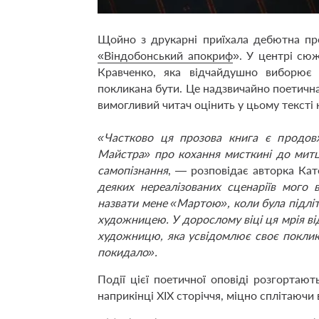
Щойно з друкарні приїхала дебютна пр
«Віндобонський апокриф
». У центрі сю
Кравченко, яка відчайдушно виборює 
покликана бути. Це надзвичайно поетична 
вимогливий читач оцінить у цьому тексті 
«Частково ця прозова книга є продов
Майстра» про кохання мисткині до митця
самопізнання
, — розповідає авторка Ка
деяких нереалізованих сценаріїв мого 
назвати мене «Мартою», коли була підлі
художницею. У дорослому віці ця мрія в
художницю, яка усвідомлює своє поклика
покидало».
Події цієї поетичної оповіді розгортаю
наприкінці ХІХ сторіччя, міцно сплітаючи