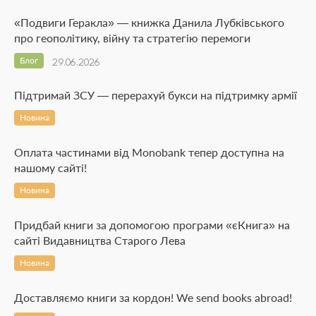
«Подвиги Геракла» — книжка Данила Лубківського
про геополітику, війну та стратегію перемоги
Блог
29.06.2026
Підтримай ЗСУ — перерахуй букси на підтримку армії
Новина
Оплата частинами від Monobank тепер доступна на
нашому сайті!
Новина
Придбай книги за допомогою програми «єКнига» на
сайті Видавництва Старого Лева
Новина
Доставляємо книги за кордон! We send books abroad!