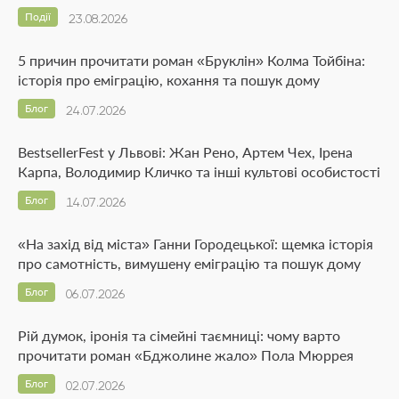
Події
23.08.2026
5 причин прочитати роман «Бруклін» Колма Тойбіна:
історія про еміграцію, кохання та пошук дому
Блог
24.07.2026
BestsellerFest у Львові: Жан Рено, Артем Чех, Ірена
Карпа, Володимир Кличко та інші культові особистості
Блог
14.07.2026
«На захід від міста» Ганни Городецької: щемка історія
про самотність, вимушену еміграцію та пошук дому
Блог
06.07.2026
Рій думок, іронія та сімейні таємниці: чому варто
прочитати роман «Бджолине жало» Пола Мюррея
Блог
02.07.2026