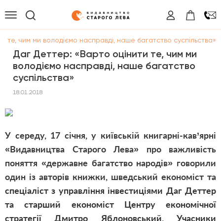
ти те, чим ми володіємо насправді, наше багатство суспільства»
Даг Деттер: «Варто оцінити те, чим ми
володіємо насправді, наше багатство
суспільства»
18.01.2018
У середу, 17 січня, у київській книгарні-кав’ярні
«Видавництва Старого Лева» про важливість
поняття «державне багатство народів» говорили
один із авторів книжки, шведський економіст та
спеціаліст з управління інвестиціями Даг Деттер
та старший економіст Центру економічної
стратегії Дмитро Яблоновський. Учасники