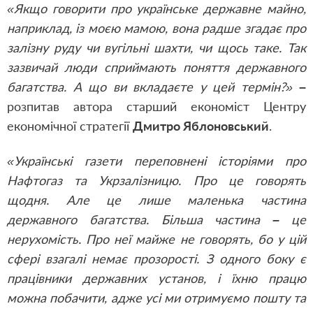
«Якщо говорити про українське державне майно,
наприклад, із моєю мамою, вона радше згадає про
залізну руду чи вугільні шахти, чи щось таке. Так
зазвичай люди сприймають поняття державного
багатства. А що ви вкладаєте у цей термін?»
–
розпитав автора старший економіст Центру
економічної стратегії
Дмитро Яблоновський
.
«Українські газети переповнені історіями про
Нафтогаз та Укрзалізницю. Про це говорять
щодня. Але це лише маленька частина
державного багатства. Більша частина
–
це
нерухомість. Про неї майже не говорять, бо у цій
сфері взагалі немає прозорості. З одного боку є
працівники державних установ, і їхню працю
можна побачити, адже усі ми отримуємо пошту та