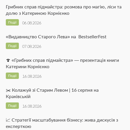
Грибних справ підмайстра: розмова про магію, ліси та
долю з Катериною Корнієнко
Події
06.08.2026
«Видавництво Старого Лева» на BestsellerFest
Події
07.08.2026
🍄 «Грибних справ підмайстра» — презентація книги
Катерини Корнієнко
Події
16.08.2026
✂️ Колажуй зі Старим Левом | 16 серпня на
Краківській
Події
16.08.2026
📈 Стратегії масштабування бізнесу: жива дискусія з
експерткою