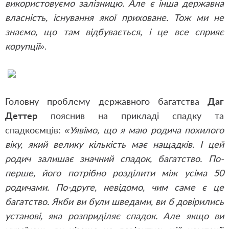
використовуємо залізницю. Але є інша державна
власність, існування якої приховане. Тож ми не
знаємо, що там відбувається, і це все сприяє
корупції»
.
Головну проблему державного багатства
Даг
Деттер
пояснив на прикладі спадку та
спадкоємців:
«Уявімо, що я маю родича похилого
віку, який велику кількість має нащадків. І цей
родич залишає значний спадок, багатство. По-
перше, його потрібно розділити між усіма 50
родичами. По-друге, невідомо, чим саме є це
багатство. Якби ви були шведами, ви б довірились
установі, яка розприділяє спадок. Але якщо ви