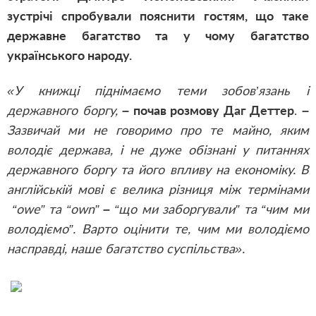
зустрічі спробували пояснити гостям, що таке
державне багатство та у чому багатство
українського народу.
«У книжці піднімаємо теми зобов’язань і
державного боргу,
– почав розмову
Даг Деттер
.
–
Зазвичай ми не говоримо про те майно, яким
володіє держава, і не дуже обізнані у питаннях
державного боргу та його впливу на економіку. В
англійській мові є велика різниця між термінами
“owe” та “own”
–
“що ми заборгували” та “чим ми
володіємо”. Варто оцінити те, чим ми володіємо
насправді, наше багатство суспільства».