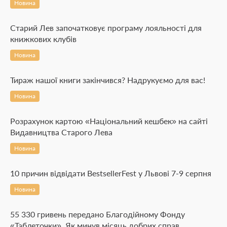
Новина
Старий Лев започатковує програму лояльності для
книжкових клубів
Новина
Тираж нашої книги закінчився? Надрукуємо для вас!
Новина
Розрахунок картою «Національний кешбек» на сайті
Видавництва Старого Лева
Новина
10 причин відвідати BestsellerFest у Львові 7-9 серпня
Новина
55 330 гривень передано Благодійному Фонду
«Таблеточки». Як минув місяць добрих справ