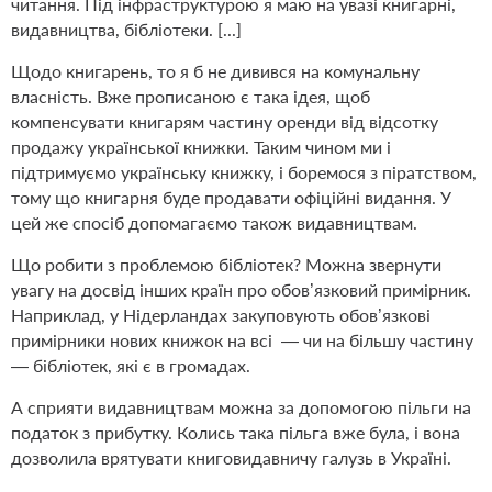
читання. Під інфраструктурою я маю на увазі книгарні,
видавництва, бібліотеки. [...]
Щодо книгарень, то я б не дивився на комунальну
власність. Вже прописаною є така ідея, щоб
компенсувати книгарям частину оренди від відсотку
продажу української книжки. Таким чином ми і
підтримуємо українську книжку, і боремося з піратством,
тому що книгарня буде продавати офіційні видання. У
цей же спосіб допомагаємо також видавництвам.
Що робити з проблемою бібліотек? Можна звернути
увагу на досвід інших країн про обов’язковий примірник.
Наприклад, у Нідерландах закуповують обов’язкові
примірники нових книжок на всі
— чи на більшу частину
— бібліотек, які є в громадах.
А сприяти видавництвам можна за допомогою пільги на
податок з прибутку. Колись така пільга вже була, і вона
дозволила врятувати книговидавничу галузь в Україні.