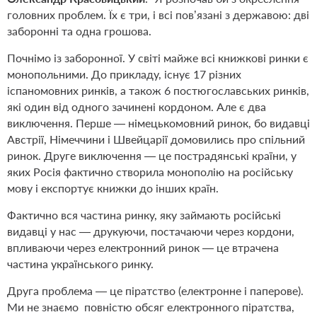
головних проблем. Їх є три, і всі пов’язані з державою: дві
заборонні та одна грошова.
Почнімо із заборонної. У світі майже всі книжкові ринки є
монопольними. До прикладу, існує 17 різних
іспаномовних ринків, а також 6 постюгославських ринків,
які один від одного зачинені кордоном. Але є два
виключення. Перше — німецькомовний ринок, бо видавці
Австрії, Німеччини і Швейцарії домовились про спільний
ринок. Друге виключення — це пострадянські країни, у
яких Росія фактично створила монополію на російську
мову і експортує книжки до інших країн.
Фактично вся частина ринку, яку займають російські
видавці у нас — друкуючи, постачаючи через кордони,
впливаючи через електронний ринок — це втрачена
частина українського ринку.
Друга проблема — це піратство (електронне і паперове).
Ми не знаємо
повністю обсяг електронного піратства,