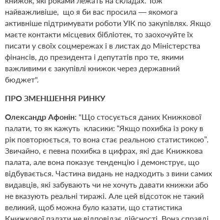
книжок, які роками лежать на складах. Тож
найважливіше,
що я би вас просила — якомога
активніше підтримувати роботи УІК по закупівлях. Якщо
маєте контакти місцевих бібліотек, то заохочуйте їх
писати у своїх соцмережах і в листах до Міністерства
фінансів, до президента і депутатів про те, якими
важливими є закупівлі книжок через державний
бюджет".
ПРО ЗМЕНШЕННЯ РИНКУ
Олександр Афонін
: "Що стосується даних Книжкової
палати, то як кажуть
класики: “Якщо похибка із року в
рік повторюється, то вона стає реальною статистикою”.
Звичайно, є певна похибка в цифрах, які дає Книжкова
палата, але вона показує тенденцію і демонструє, що
відбувається. Частина видань не надходить з вини самих
видавців, які забувають чи не хочуть давати книжки або
не вказують реальні тиражі. Але цей відсоток не такий
великий, щоб можна було казати, що статистика
Книжкової палати не відповідає дійсності. Вона справді