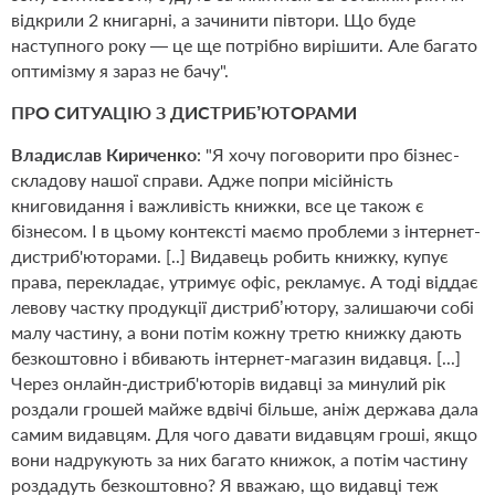
відкрили 2 книгарні, а зачинити півтори. Що буде
наступного року — це ще потрібно вирішити. Але багато
оптимізму я зараз не бачу".
ПРО СИТУАЦІЮ З ДИСТРИБ’ЮТОРАМИ
Владислав Кириченко
: "Я хочу поговорити про бізнес-
складову нашої справи. Адже попри місійність
книговидання і важливість книжки, все це також є
бізнесом. І в цьому контексті маємо проблеми з інтернет-
дистриб'юторами. [..] Видавець робить книжку, купує
права, перекладає, утримує офіс, рекламує. А тоді віддає
левову частку продукції дистриб’ютору, залишаючи собі
малу частину, а вони потім кожну третю книжку дають
безкоштовно і вбивають інтернет-магазин видавця. [...]
Через онлайн-дистриб'юторів видавці за минулий рік
роздали грошей майже вдвічі більше, аніж держава дала
самим видавцям. Для чого давати видавцям гроші, якщо
вони надрукують за них багато книжок, а потім частину
роздадуть безкоштовно? Я вважаю, що видавці теж