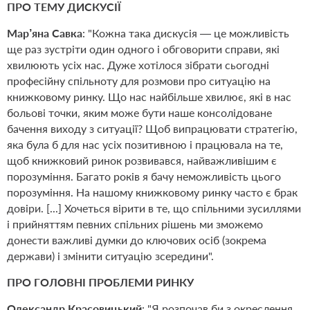
ПРО ТЕМУ ДИСКУСІЇ
Мар’яна Савка
: "Кожна така дискусія — це можливість
ще раз зустріти один одного і обговорити справи, які
хвилюють усіх нас. Дуже хотілося зібрати сьогодні
професійну спільноту для розмови про ситуацію на
книжковому ринку. Що нас найбільше хвилює, які в нас
больові точки, яким може бути наше консолідоване
бачення виходу з ситуації? Щоб випрацювати стратегію,
яка була б для нас усіх позитивною і працювала на те,
щоб книжковий ринок розвивався, найважливішим є
порозуміння. Багато років я бачу неможливість цього
порозуміння. На нашому книжковому ринку часто є брак
довіри. [...] Хочеться вірити в те, що спільними зусиллями
і прийняттям певних спільних рішень ми зможемо
донести важливі думки до ключових осіб (зокрема
держави) і змінити ситуацію зсередини".
ПРО ГОЛОВНІ ПРОБЛЕМИ РИНКУ
Олександр Красовицький
: "Я розпочав би з окреслення