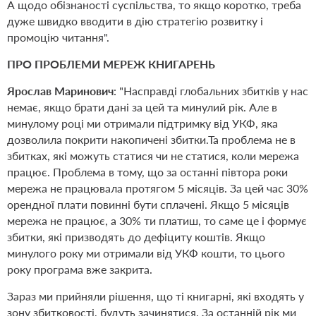
А щодо обізнаності суспільства, то якщо коротко, треба
дуже швидко вводити в дію стратегію розвитку і
промоцію читання".
ПРО ПРОБЛЕМИ МЕРЕЖ КНИГАРЕНЬ
Ярослав Маринович
: "Насправді глобальних збитків у нас
немає, якщо брати дані за цей та минулий рік. Але в
минулому році ми отримали підтримку від УКФ, яка
дозволила покрити накопичені збитки.Та проблема не в
збитках, які можуть статися чи не статися, коли мережа
працює. Проблема в тому, що за останні півтора роки
мережа не працювала протягом 5 місяців. За цей час 30%
орендної плати повинні бути сплачені. Якщо 5 місяців
мережа не працює, а 30% ти платиш, то саме це і формує
збитки, які призводять до дефіциту коштів. Якщо
минулого року ми отримали від УКФ кошти, то цього
року програма вже закрита.
Зараз ми прийняли рішення, що ті книгарні, які входять у
зону збитковості, будуть зачинятися. За останній рік ми