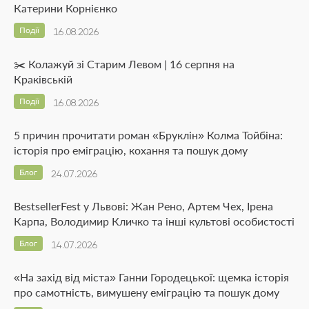
Катерини Корнієнко
Події
16.08.2026
✂️ Колажуй зі Старим Левом | 16 серпня на
Краківській
Події
16.08.2026
5 причин прочитати роман «Бруклін» Колма Тойбіна:
історія про еміграцію, кохання та пошук дому
Блог
24.07.2026
BestsellerFest у Львові: Жан Рено, Артем Чех, Ірена
Карпа, Володимир Кличко та інші культові особистості
Блог
14.07.2026
«На захід від міста» Ганни Городецької: щемка історія
про самотність, вимушену еміграцію та пошук дому