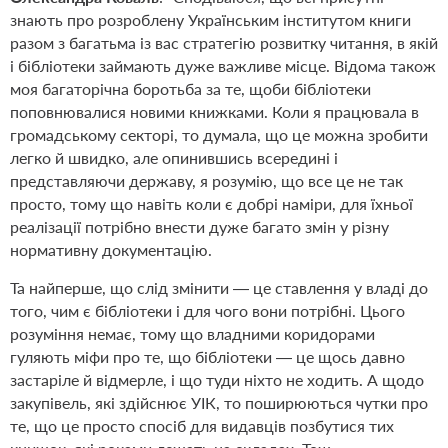
знають про розроблену Українським інститутом книги
разом з багатьма із вас стратегію розвитку читання, в якій
і бібліотеки займають дуже важливе місце. Відома також
моя багаторічна боротьба за те, щоби бібліотеки
поповнювалися новими книжками. Коли я працювала в
громадському секторі, то думала, що це можна зробити
легко й швидко, але опинившись всередині і
представляючи державу, я розумію, що все це не так
просто, тому що навіть коли є добрі наміри, для їхньої
реалізації потрібно внести дуже багато змін у різну
нормативну документацію.
Та найперше, що слід змінити — це ставлення у владі до
того, чим є бібліотеки і для чого вони потрібні. Цього
розуміння немає, тому що владними коридорами
гуляють міфи про те, що бібліотеки — це щось давно
застаріле й відмерле, і що туди ніхто не ходить. А щодо
закупівель, які здійснює УІК, то поширюються чутки про
те, що це просто спосіб для видавців позбутися тих