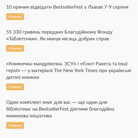
10 причин відвідати BestsellerFest у Львові 7-9 серпня
Новина
55 330 гривень передано Благодійному Фонду
«Таблеточки». Як минув місяць добрих справ
Новина
«Книжечка-мандрівочка. ЗСУ» і «Єнот Ракета та інші
герої» — у матеріалі The New York Times про українські
дитячі книжки
Новина
Один комплект книг для вас — ще один для
бібліотеки: на BestsellerFest діятиме благодійна
книжкова ініціатива
Новина