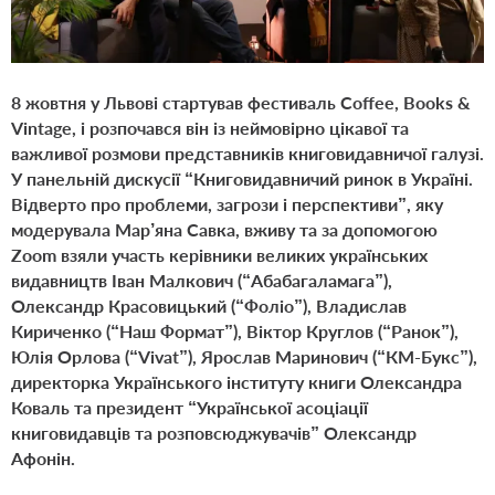
8 жовтня у Львові стартував фестиваль Coffee, Books &
Vintage, і розпочався він із неймовірно цікавої та
важливої розмови представників книговидавничої галузі.
У панельній дискусії “Книговидавничий ринок в Україні.
Відверто про проблеми, загрози і перспективи”, яку
модерувала Мар’яна Савка, вживу та за допомогою
Zoom взяли участь керівники великих українських
видавництв Іван Малкович (“Абабагаламага”),
Олександр Красовицький (“Фоліо”), Владислав
Кириченко (“Наш Формат”), Віктор Круглов (“Ранок”),
Юлія Орлова (“Vivat”), Ярослав Маринович (“КМ-Букс”),
директорка Українського інституту книги Олександра
Коваль та президент “Української асоціації
книговидавців та розповсюджувачів” Олександр
Афонін.