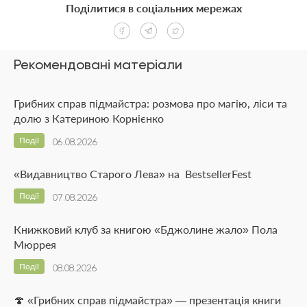
Поділитися в соціальних мережах
Рекомендовані матеріали
Грибних справ підмайстра: розмова про магію, ліси та
долю з Катериною Корнієнко
Події
06.08.2026
«Видавництво Старого Лева» на BestsellerFest
Події
07.08.2026
Книжковий клуб за книгою «Бджолине жало» Пола
Мюррея
Події
08.08.2026
🍄 «Грибних справ підмайстра» — презентація книги