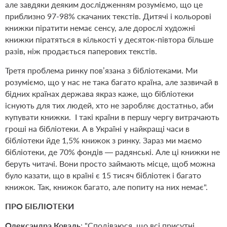
але завдяки деяким дослідженням розуміємо, що це
приблизно 97-98% скачаних текстів. Дитячі і кольорові
книжки піратити немає сенсу, але дорослі художні
книжки піратяться в кількості у десяток-півтора більше
разів, ніж продається паперових текстів.
Третя проблема ринку пов’язана з бібліотеками. Ми
розуміємо, що у нас не така багато країна, але зазвичай в
бідних країнах держава якраз каже, що бібліотеки
існують для тих людей, хто не заробляє достатньо, аби
купувати книжки.
І такі країни в першу чергу витрачають
гроші на бібліотеки. А в Україні у найкращі часи в
бібліотеки йде 1,5% книжок з ринку. Зараз ми маємо
бібліотеки, де 70% фондів — радянські. Але ці книжки не
беруть читачі. Вони просто займають місце, щоб можна
було казати, що в країні є 15 тисяч бібліотек і багато
книжок. Так, книжок багато, але попиту на них немає".
ПРО БІБЛІОТЕКИ
Олександра Коваль
: "Сподіваюся, що всі присутні