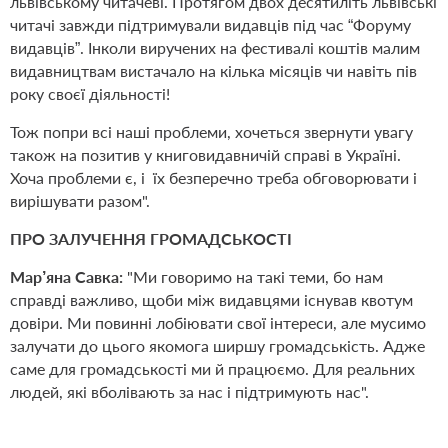
львівському читачеві. Протягом двох десятиліть львівські
читачі завжди підтримували видавців під час “Форуму
видавців”. Інколи виручених на фестивалі коштів малим
видавництвам вистачало на кілька місяців чи навіть пів
року своєї діяльності!
Тож попри всі наші проблеми, хочеться звернути увагу
також на позитив у книговидавничій справі в Україні.
Хоча проблеми є, і
їх безперечно треба обговорювати і
вирішувати разом".
ПРО ЗАЛУЧЕННЯ ГРОМАДСЬКОСТІ
Мар’яна Савка:
"Ми говоримо на такі теми, бо нам
справді важливо, щоби між видавцями існував квотум
довіри. Ми повинні лобіювати свої інтереси, але мусимо
залучати до цього якомога ширшу громадськість. Адже
саме для громадськості ми й працюємо. Для реальних
людей, які вболівають за нас і підтримують нас".