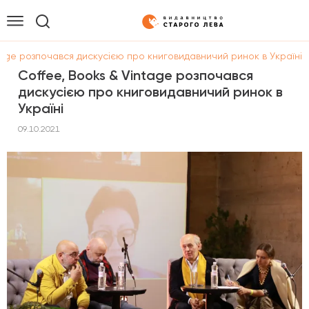
tage розпочався дискусією про книговидавничий ринок в Україні
Coffee, Books & Vintage розпочався
дискусією про книговидавничий ринок в
Україні
09.10.2021