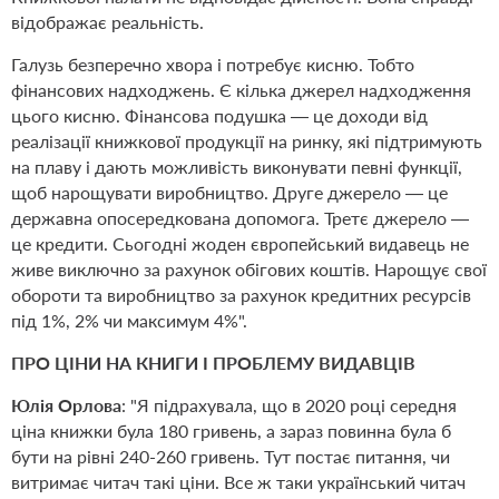
відображає реальність.
Галузь безперечно хвора і потребує кисню. Тобто
фінансових надходжень. Є кілька джерел надходження
цього кисню. Фінансова подушка — це доходи від
реалізації книжкової продукції на ринку, які підтримують
на плаву і дають можливість виконувати певні функції,
щоб нарощувати виробництво. Друге джерело — це
державна опосередкована допомога. Третє джерело —
це кредити. Сьогодні жоден європейський видавець не
живе виключно за рахунок обігових коштів. Нарощує свої
обороти та виробництво за рахунок кредитних ресурсів
під 1%, 2% чи максимум 4%".
ПРО ЦІНИ НА КНИГИ І ПРОБЛЕМУ ВИДАВЦІВ
Юлія Орлова
: "Я підрахувала, що в 2020 році середня
ціна книжки була 180 гривень, а зараз повинна була б
бути на рівні 240-260 гривень. Тут постає питання, чи
витримає читач такі ціни. Все ж таки український читач