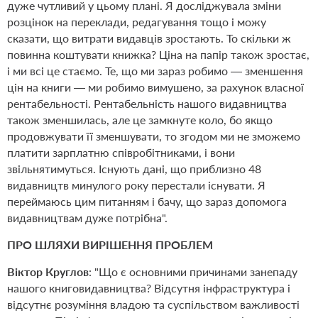
дуже чутливий у цьому плані. Я досліджувала зміни
розцінок на переклади, редагування тощо і можу
сказати, що витрати видавців зростають. То скільки ж
повинна коштувати книжка? Ціна на папір також зростає,
і ми всі це стаємо. Те, що ми зараз робимо — зменшення
цін на книги — ми робимо вимушено, за рахунок власної
рентабельності. Рентабельність нашого видавництва
також зменшилась, але це замкнуте коло, бо якщо
продовжувати її зменшувати, то згодом ми не зможемо
платити зарплатню співробітниками, і вони
звільнятимуться. Існують дані, що приблизно 48
видавництв минулого року перестали існувати. Я
переймаюсь цим питанням і бачу, що зараз допомога
видавництвам дуже потрібна".
ПРО ШЛЯХИ ВИРІШЕННЯ ПРОБЛЕМ
Віктор Круглов
: "Що є основними причинами занепаду
нашого книговидавництва? Відсутня інфраструктура і
відсутнє розуміння владою та суспільством важливості