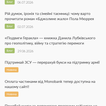
Блог
06.07.2026
Рій думок, іронія та сімейні таємниці: чому варто
прочитати роман «Бджолине жало» Пола Мюррея
Блог
02.07.2026
«Подвиги Геракла» — книжка Данила Лубківського
про геополітику, війну та стратегію перемоги
Блог
29.06.2026
Підтримай ЗСУ — перерахуй букси на підтримку армії
Новина
Оплата частинами від Monobank тепер доступна на
нашому сайті!
Новина
Придбай книги за допомогою програми «єКнига» на