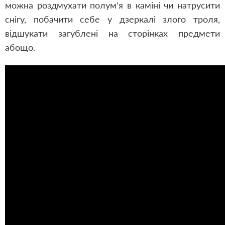
можна роздмухати полум’я в каміні чи натрусити
снігу, побачити себе у дзеркалі злого троля,
відшукати загублені на сторінках предмети
абощо.