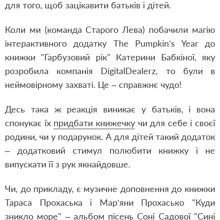
для того, щоб зацікавити батьків і дітей.
Коли ми (команда Старого Лева) побачили магію
інтерактивного додатку The Pumpkin’s Year до
книжки "Гарбузовий рік" Катерини Бабкіної, яку
розробила компанія DigitalDealerz, то були в
неймовірному захваті. Це – справжнє чудо!
Десь така ж реакція виникає у батьків, і вона
спонукає їх
придбати книжечку
чи для себе і своєї
родини, чи у подарунок. А для дітей такий додаток
– додатковий стимул полюбити книжку і не
випускати її з рук якнайдовше.
Чи, до прикладу, є музичне доповнення до книжки
Тараса Прохаська і Мар’яни Прохасько "Куди
зникло море" – альбом пісень Соні Садової "Сині