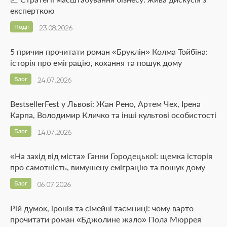
експерткою
Події
23.08.2026
5 причин прочитати роман «Бруклін» Колма Тойбіна:
історія про еміграцію, кохання та пошук дому
Блог
24.07.2026
BestsellerFest у Львові: Жан Рено, Артем Чех, Ірена
Карпа, Володимир Кличко та інші культові особистості
Блог
14.07.2026
«На захід від міста» Ганни Городецької: щемка історія
про самотність, вимушену еміграцію та пошук дому
Блог
06.07.2026
Рій думок, іронія та сімейні таємниці: чому варто
прочитати роман «Бджолине жало» Пола Мюррея