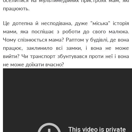
оселитися на мультимедійних пристроях мам, які
працюють.
Це дотепна й несподівана, дуже "міська" історія
мами, яка поспішає з роботи до свого малюка.
Чому спізнюється мама? Раптом у будівлі, де вона
працює, заклинило всі замки, і вона не може
вийти? Чи транспорт збунтувався проти неї і вона
не може доїхати вчасно?