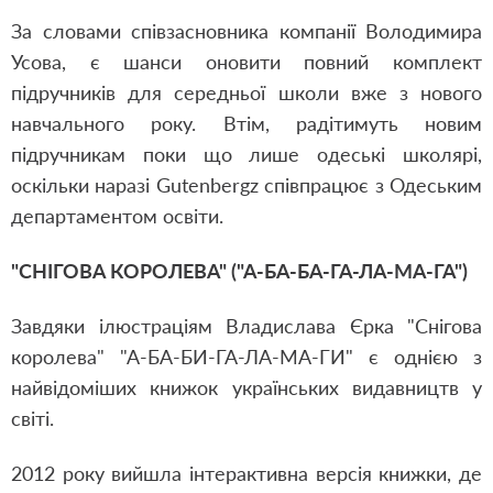
За словами співзасновника компанії Володимира
Усова, є шанси оновити повний комплект
підручників для середньої школи вже з нового
навчального року. Втім, радітимуть новим
підручникам поки що лише одеські школярі,
оскільки наразі Gutenbergz співпрацює з Одеським
департаментом освіти.
"СНІГОВА КОРОЛЕВА" ("А-БА-БА-ГА-ЛА-МА-ГА")
Завдяки ілюстраціям Владислава Єрка "Снігова
королева" "А-БА-БИ-ГА-ЛА-МА-ГИ" є однією з
найвідоміших книжок українських видавництв у
світі.
2012 року вийшла інтерактивна версія книжки, де