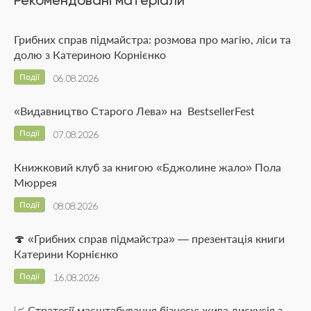
Рекомендовані матеріали
Грибних справ підмайстра: розмова про магію, ліси та
долю з Катериною Корнієнко
Події
06.08.2026
«Видавництво Старого Лева» на BestsellerFest
Події
07.08.2026
Книжковий клуб за книгою «Бджолине жало» Пола
Мюррея
Події
08.08.2026
🍄 «Грибних справ підмайстра» — презентація книги
Катерини Корнієнко
Події
16.08.2026
📈 Стратегії масштабування бізнесу: жива дискусія з