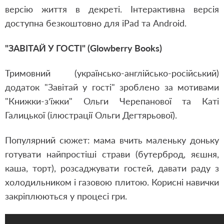
версію життя в декреті. Інтерактивна версія
доступна безкоштовно для iPad та Android.
"ЗАВІТАЙ У ГОСТІ" (Glowberry Books)
Тримовний (українсько-англійсько-російський)
додаток "Завітай у гості" зроблено за мотивами
"Книжки-з’їжки" Ольги Черепанової та Каті
Галицької (ілюстрації Ольги Дегтярьової).
Популярний сюжет: мама вчить маленьку доньку
готувати найпростіші страви (бутерброд, яєшня,
каша, торт), розсаджувати гостей, давати раду з
холодильником і газовою плитою. Корисні навички
закріплюються у процесі гри.