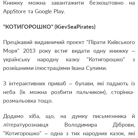
Книжку можна завантажити безкоштовно на
AppStore та Google Play.
"КОТИГОРОШКО" (KievSeaPirates)
Прецікавий видавничий проект "Пірати Київського
Моря" 2013 року встиг видати одну книжку –
українську народну казку "Котигорошко" з
розкішними ілюстраціями Івана Сулими.
З інтерактивних приваб – булави, які падають із
неба (їх можна розбити пальчиком), сторінка-
розмальовка тощо.
Додамо хіба, що, на думку письменника й
літературознавця Володимира Діброви,
"Котигорошко" – одна з тих народних казок, які