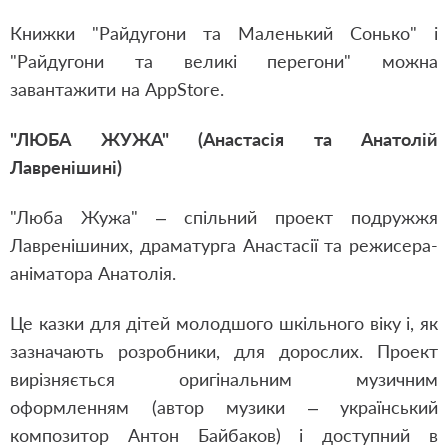
Книжки "Райдугони та Маленький Сонько" і
"Райдугони та великі перегони" можна
завантажити на AppStore.
"ЛЮБА ЖУЖА" (Анастасія та Анатолій
Лавренішині)
"Люба Жужа" – спільний проект подружжя
Лавренішиних, драматурга Анастасії та режисера-
аніматора Анатолія.
Це казки для дітей молодшого шкільного віку і, як
зазначають розробники, для дорослих. Проект
вирізняється оригінальним музичним
оформленням (автор музики – український
композитор Антон Байбаков) і доступний в