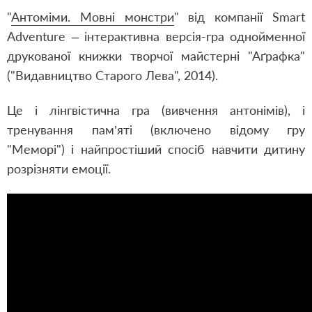
"
Антоміми. Мовні монстри
" від компанії Smart
Adventure – інтерактивна версія-гра однойменної
друкованої книжки творчої майстерні "Аґрафка"
("Видавництво Старого Лева", 2014).
Це і лінгвістична гра (вивчення антонімів), і
тренування пам’яті (включено відому гру
"Меморі") і найпростіший спосіб навчити дитину
розрізняти емоції.