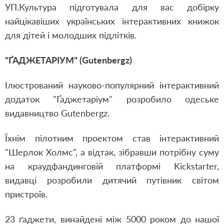
УП.Культура підготувала для вас добірку
найцікавіших українських інтерактивних
книжок
для дітей
і молодших підлітків.
"ҐАДЖЕТАРІУМ" (Gutenbergz)
Ілюстрований науково-популярний інтерактивний
додаток "Ґаджетаріум" розробило одеське
видавництво Gutenbergz.
Їхнім пілотним проектом став інтерактивний
"Шерлок Холмс", а відтак, зібравши потрібну суму
на краудфандинговій платформі Kickstarter,
видавці розробили дитячий путівник світом
пристроїв.
23 ґаджети, винайдені між 5000 роком до нашої