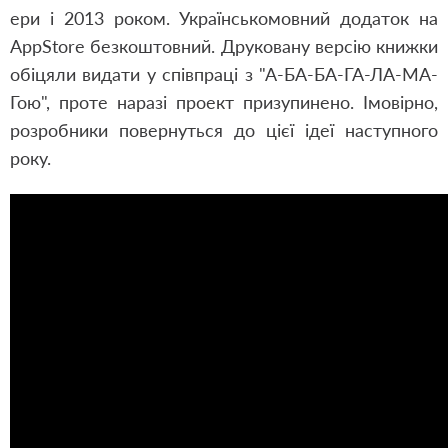
ери і 2013 роком. Українськомо
вний додаток на
AppStore безкоштовний. Друковану версію книжки
обіцяли видати у співпраці з "А-БА-БА-ГА-ЛА-МА-
Гою", проте наразі проект призупинено. Імовірно,
розробники повернуться до цієї ідеї наступного
року.