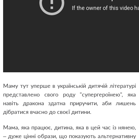
Маму тут уперше в українській дитячій літературі
представлено свого роду "супергероїнею", яка
навіть дракона здатна приручити, аби лишень
дібратися вчасно до своєї дитини.
Мама, яка працює, дитина, яка в цей час із нянею,
– дуже цінні образи, що показують альтернативну