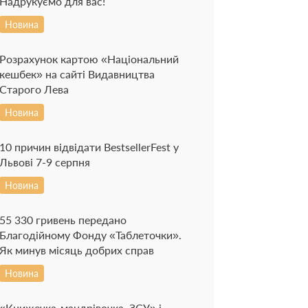
Надрукуємо для вас!
Новина
Розрахунок картою «Національний
кешбек» на сайті Видавництва
Старого Лева
Новина
10 причин відвідати BestsellerFest у
Львові 7-9 серпня
Новина
55 330 гривень передано
Благодійному Фонду «Таблеточки».
Як минув місяць добрих справ
Новина
«Книжечка-мандрівочка. ЗСУ» і