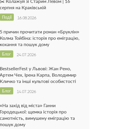
✂️ Колажуй зі Старим Левом | 16
серпня на Краківській
Події
16.08.2026
5 причин прочитати роман «Бруклін»
Колма Тойбіна: історія про еміграцію,
кохання та пошук дому
Блог
24.07.2026
BestsellerFest у Львові: Жан Рено,
Артем Чех, Ірена Карпа, Володимир
Кличко та інші культові особистості
Блог
14.07.2026
«На захід від міста» Ганни
Городецької: щемка історія про
самотність, вимушену еміграцію та
пошук дому