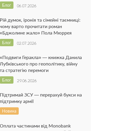
Блог
06.07.2026
Рій думок, іронія та сімейні таємниці:
чому варто прочитати роман
«Бджолине жало» Пола Мюррея
Блог
02.07.2026
«Подвиги Геракла» — книжка Данила
Лубківського про геополітику, війну
та стратегію перемоги
Блог
29.06.2026
Підтримай ЗСУ — перерахуй букси на
підтримку армії
Новина
Оплата частинами від Monobank