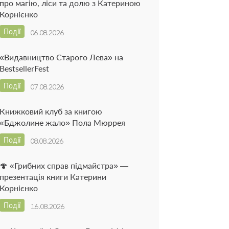
про магію, ліси та долю з Катериною
Корнієнко
Події
06.08.2026
«Видавництво Старого Лева» на
BestsellerFest
Події
07.08.2026
Книжковий клуб за книгою
«Бджолине жало» Пола Мюррея
Події
08.08.2026
🍄 «Грибних справ підмайстра» —
презентація книги Катерини
Корнієнко
Події
16.08.2026