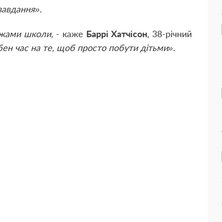
завдання».
ежами школи,
- каже
Баррі Хатчісон
, 38-річний
бен час на те, щоб просто побути дітьми».