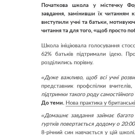
Початкова школа у містечку Фор
завдання, замінивши їх читанням 
виступили учні та батьки, мотивуюч
читання та для того, «щоб просто п
Школа ініціювала голосування стосо
62% батьків підтримали ідею. Пр
розділились порівну.
«Дуже важливо, щоб всі учні розвив
представник профспілки вчителів
підтримки такого роду самостійного 
До теми.
Нова практика у британськ
«Домашнє завдання займає багато 
гуртків повертається додому о 20:00
8-річний син навчається у цій школі