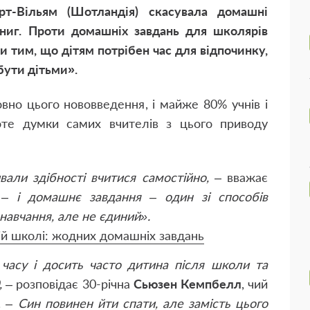
т-Вільям (Шотландія) скасувала домашні
книг. Проти домашніх завдань для школярів
и тим, що дітям потрібен час для відпочинку,
обути дітьми».
вно цього нововведення, і майже 80% учнів і
оте думки самих вчителів з цього приводу
али здібності вчитися самостійно,
– вважає
, –
і домашнє завдання – один зі способів
навчання, але не єдиний».
ій школі: жодних домашніх завдань
часу і досить часто дитина після школи та
,
– розповідає 30-річна
Сьюзен Кемпбелл
, чий
. –
Син повинен йти спати, але замість цього