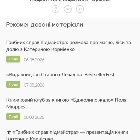
Рекомендовані матеріали
Грибних справ підмайстра: розмова про магію, ліси та
долю з Катериною Корнієнко
Події
06.08.2026
«Видавництво Старого Лева» на BestsellerFest
Події
07.08.2026
Книжковий клуб за книгою «Бджолине жало» Пола
Мюррея
Події
08.08.2026
🍄 «Грибних справ підмайстра» — презентація книги
Катерини Корнієнко