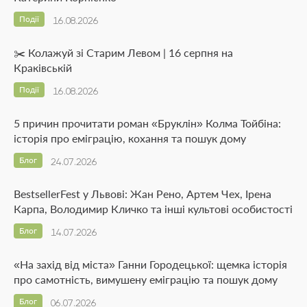
Події
16.08.2026
✂️ Колажуй зі Старим Левом | 16 серпня на
Краківській
Події
16.08.2026
5 причин прочитати роман «Бруклін» Колма Тойбіна:
історія про еміграцію, кохання та пошук дому
Блог
24.07.2026
BestsellerFest у Львові: Жан Рено, Артем Чех, Ірена
Карпа, Володимир Кличко та інші культові особистості
Блог
14.07.2026
«На захід від міста» Ганни Городецької: щемка історія
про самотність, вимушену еміграцію та пошук дому
Блог
06.07.2026