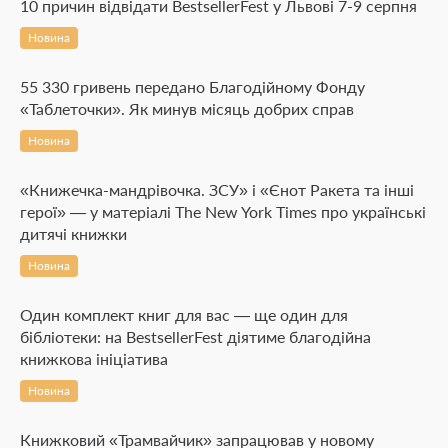
10 причин відвідати BestsellerFest у Львові 7-9 серпня
Новина
55 330 гривень передано Благодійному Фонду
«Таблеточки». Як минув місяць добрих справ
Новина
«Книжечка-мандрівочка. ЗСУ» і «Єнот Ракета та інші
герої» — у матеріалі The New York Times про українські
дитячі книжки
Новина
Один комплект книг для вас — ще один для
бібліотеки: на BestsellerFest діятиме благодійна
книжкова ініціатива
Новина
Книжковий «Трамвайчик» запрацював у новому