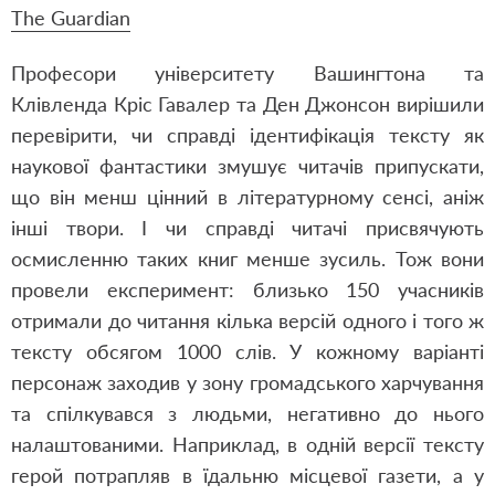
The
G
uardian
Професори університету Вашингтона та
Клівленда Кріс Гавалер та Ден Джонсон вирішили
перевірити, чи справді ідентифікація тексту як
наукової фантастики змушує читачів припускати,
що він менш цінний в літературному сенсі, аніж
інші твори. І чи справді читачі присвячують
осмисленню таких книг менше зусиль. Тож вони
провели експеримент: близько 150 учасників
отримали до читання кілька версій одного і того ж
тексту обсягом 1000 слів. У кожному варіанті
персонаж заходив у зону громадського харчування
та спілкувався з людьми, негативно до нього
налаштованими. Наприклад, в одній версії тексту
герой потрапляв в їдальню місцевої газети, а у