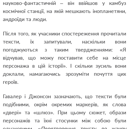
науково-фантастичній – він ввійшов у камбуз
космічної станції, на якій мешкають інопланетяни,
андроїди та люди.
Після того, як учасники спостереження прочитали
тексти, їх запитували, наскільки вони
погоджуються з таким твердженнями: «Я
відчував, що можу поставити себе на місце
персонажа в цій історії». І скільки зусиль вони
доклали, намагаючись зрозуміти почуття цих
героїв.
Гавалер і Джонсон зазначають, що тексти були
подібними, окрім окремих маркерів, як слова
«двері» та «шлюз». При цьому сюжет, образи
персонажів та їхні стосунки між собою були
однаковими.
«Перетворення тексту до жанру