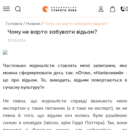
/
/
Головна
Новини
Чому не варто забувати відьом?
Чому не варто забувати відьом?
30.10.2014
Частенько журналісти ставлять мені запитання, яке
можна сформулювати десь так: «Отже, «Напівлихий» -
це про відьом. То, виходить, відьми повертаються в
сучасну культуру?»
Не певна, що журналісти справді вважають мене
експертом у таких питаннях (а я таки не експерт), як не
певна й того, що відьми хоч колись були рушійною
силою в оповідях (звісно, крім Гаррі Поттера). Так, вони
присутні в багатьох казках, але найчастіше – то