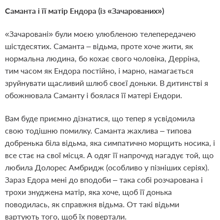
Саманта і її матір Ендора (із «Зачарованих»)
«Зачаровані» були моєю улюбленою телепередачею
шістдесятих. Саманта – відьма, проте хоче жити, як
нормальна людина, бо кохає свого чоловіка, Дерріна,
тим часом як Ендора постійно, і марно, намагається
зруйнувати щасливий шлюб своєї доньки. В дитинстві я
обожнювала Саманту і боялася її матері Ендори.
Вам буде приємно дізнатися, що тепер я усвідомила
свою тодішню помилку. Саманта жахлива – типова
добренька біла відьма, яка симпатично морщить носика, і
все стає на свої місця. А одяг її напрочуд нагадує той, що
любила Долорес Амбридж (особливо у пізніших серіях).
Зараз Едора мені до вподоби – така собі розчарована і
трохи знуджена матір, яка хоче, щоб її донька
поводилась, як справжня відьма. От такі відьми
вартують того, щоб їх повертали.