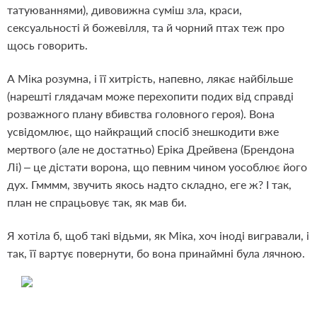
татуюваннями), дивовижна суміш зла, краси,
сексуальності й божевілля, та й чорний птах теж про
щось говорить.
А Міка розумна, і її хитрість, напевно, лякає найбільше
(нарешті глядачам може перехопити подих від справді
розважного плану вбивства головного героя). Вона
усвідомлює, що найкращий спосіб знешкодити вже
мертвого (але не достатньо) Еріка Дрейвена (Брендона
Лі) – це дістати ворона, що певним чином уособлює його
дух. Гмммм, звучить якось надто складно, еге ж? І так,
план не спрацьовує так, як мав би.
Я хотіла б, щоб такі відьми, як Міка, хоч іноді вигравали, і
так, її вартує повернути, бо вона принаймні була лячною.