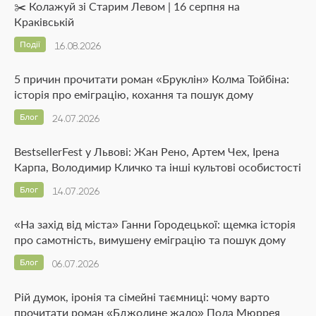
✂️ Колажуй зі Старим Левом | 16 серпня на
Краківській
Події
16.08.2026
5 причин прочитати роман «Бруклін» Колма Тойбіна:
історія про еміграцію, кохання та пошук дому
Блог
24.07.2026
BestsellerFest у Львові: Жан Рено, Артем Чех, Ірена
Карпа, Володимир Кличко та інші культові особистості
Блог
14.07.2026
«На захід від міста» Ганни Городецької: щемка історія
про самотність, вимушену еміграцію та пошук дому
Блог
06.07.2026
Рій думок, іронія та сімейні таємниці: чому варто
прочитати роман «Бджолине жало» Пола Мюррея