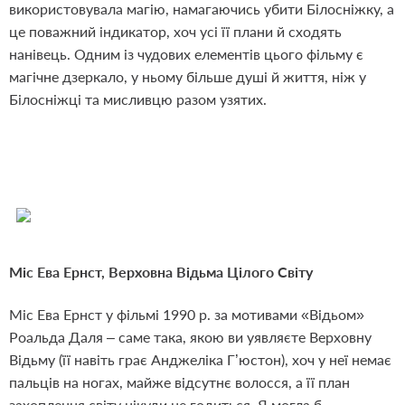
використовувала магію, намагаючись убити Білосніжку, а
це поважний індикатор, хоч усі її плани й сходять
нанівець. Одним із чудових елементів цього фільму є
магічне дзеркало, у ньому більше душі й життя, ніж у
Білосніжці та мисливцю разом узятих.
Міс Ева Ернст, Верховна Відьма Цілого Світу
Міс Ева Ернст у фільмі 1990 р. за мотивами «Відьом»
Роальда Даля – саме така, якою ви уявляєте Верховну
Відьму (її навіть грає Анджеліка Г’юстон), хоч у неї немає
пальців на ногах, майже відсутнє волосся, а її план
захоплення світу нікуди не годиться. Я могла б