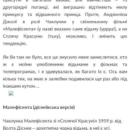
другорядні поганці, які виграшно відтіняють милу
принцесу та відважного принца. Проте, Анджеліна
Джолі в ролі Чаклунки у свіженькому фільмі
«Малефісента» (у назві вказано саме відьму (уррра!), а не
Сплячу Красуню (тьху), можливо, і змінить цю
тенденцію.
Як би там не було, все це змусило мене замислитися, хто
ж є моїми улюбленими відьмами у фільмах та
телепрограмах, і я здивувалася, як багато їх є. Ось вам
кілька тих, на яких я залюбки подивилася ще раз або під
інакшим кутом…
Малефісента (діснеївська версія)
Чаклунка Малефісента зі «Сплячої Красуні» 1959 р. від
Волта Діснея – архетипна чорна відьма, в неї є усі