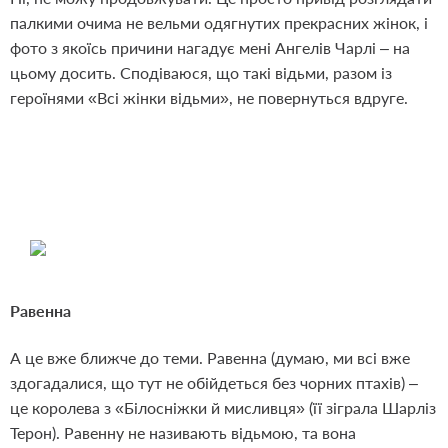
палкими очима не вельми одягнутих прекрасних жінок, і
фото з якоїсь причини нагадує мені Ангелів Чарлі – на
цьому досить. Сподіваюся, що такі відьми, разом із
героїнями «Всі жінки відьми», не повернуться вдруге.
Равенна
А це вже ближче до теми. Равенна (думаю, ми всі вже
здогадалися, що тут не обійдеться без чорних птахів) –
це королева з «Білосніжки й мисливця» (її зіграла Шарліз
Терон). Равенну не називають відьмою, та вона