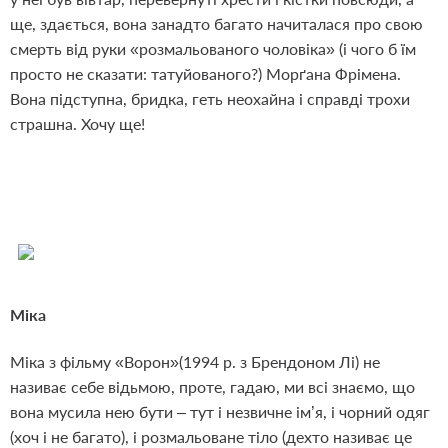
ще, здається, вона занадто багато начиталася про свою
смерть від руки «розмальованого чоловіка» (і чого б їм
просто не сказати: татуйованого?) Морґана Фрімена.
Вона підступна, бридка, геть неохайна і справді трохи
страшна. Хочу ще!
Міка
Міка з фільму «Ворон»(1994 р. з Брендоном Лі) не
називає себе відьмою, проте, гадаю, ми всі знаємо, що
вона мусила нею бути – тут і незвичне ім’я, і чорний одяг
(хоч і не багато), і розмальоване тіло (дехто називає це