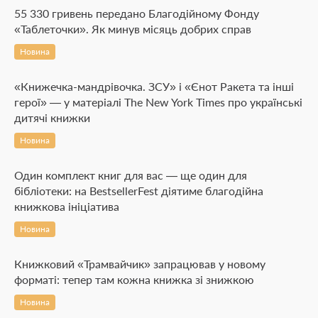
55 330 гривень передано Благодійному Фонду
«Таблеточки». Як минув місяць добрих справ
Новина
«Книжечка-мандрівочка. ЗСУ» і «Єнот Ракета та інші
герої» — у матеріалі The New York Times про українські
дитячі книжки
Новина
Один комплект книг для вас — ще один для
бібліотеки: на BestsellerFest діятиме благодійна
книжкова ініціатива
Новина
Книжковий «Трамвайчик» запрацював у новому
форматі: тепер там кожна книжка зі знижкою
Новина