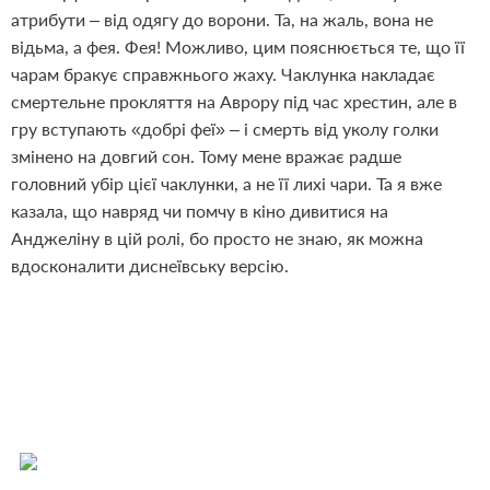
атрибути – від одягу до ворони. Та, на жаль, вона не
відьма, а фея. Фея! Можливо, цим пояснюється те, що її
чарам бракує справжнього жаху. Чаклунка накладає
смертельне прокляття на Аврору під час хрестин, але в
гру вступають «добрі феї» – і смерть від уколу голки
змінено на довгий сон. Тому мене вражає радше
головний убір цієї чаклунки, а не її лихі чари. Та я вже
казала, що навряд чи помчу в кіно дивитися на
Анджеліну в цій ролі, бо просто не знаю, як можна
вдосконалити диснеївську версію.