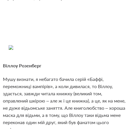
Віллоу Розенберг
Мушу визнати, я небагато бачила серій «Баффі,
переможниці вампірів», а коли дивилася, то Віллоу,
здається, завжди читала книжку (великий том,
оправлений шкірою – але ж і це книжка), а це, як на мене,
не дуже відьомське заняття. Але книголюбство – хороша
маска для відьми, а в тому, що Віллоу таки відьма мене
переконав один мій друг, який був фанатом цього