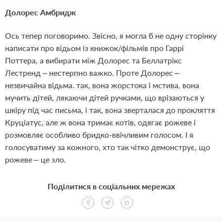
Долорес Амбридж
Ось тепер поговоримо. Звісно, я могла б не одну сторінку
написати про відьом із книжок/фільмів про Гаррі
Поттера, а вибирати між Долорес та Беллатрікс
Лестренд – нестерпно важко. Проте Долорес –
незвичайна відьма. так, вона жорстока і мстива, вона
мучить дітей, лякаючи дітей ручками, що врізаються у
шкіру під час письма, і так, вона зверталася до прокляття
Круціатус, але ж вона тримає котів, одягає рожеве і
розмовляє особливо бридко-ввічливим голосом. І я
голосуватиму за кожного, хто так чітко демонструє, що
рожеве – це зло.
Поділитися в соціальних мережах