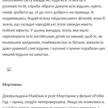
розповісти їй, спроба зібрати докупи всіх відьом, навіть
намір зробити це, ні до чого доброго не приведе. А
подивившись бодай кілька «відьомських» фільмів, вона б
знала, що складні чародійські зілля завжди мають
побічні ефекти. У цьому випадку, зілля, яке мало
перетворити усіх англійських дітей на мишей, щоб їх, як
маленьких шкідників, повбивали їхні ж батьки, випили (о
диво-дивина!) самі відьми, і кухонні служки порубали цих
мишей/відьом на шматки.
Мортіанна
Джеральдина МакЕван в ролі Мортіанни у фільмі «Робін
Гуд – принц злодії» неперевершена. Якщо не помиляюся,
у неї був вівтар, перевернуті хрести і кістки повсюди, а