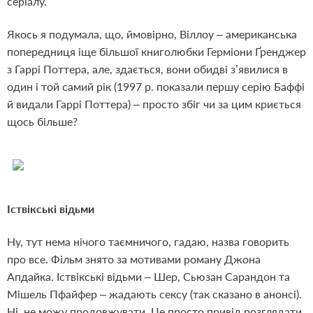
серіалу.
Якось я подумала, що, ймовірно, Віллоу – американська
попередниця іще більшої книголюбки Герміони Ґренджер
з Гаррі Поттера, але, здається, вони обидві з’явилися в
один і той самий рік (1997 р. показали першу серію Баффі
й видали Гаррі Поттера) – просто збіг чи за цим криється
щось більше?
Іствікські відьми
Ну, тут нема нічого таємничого, гадаю, назва говорить
про все. Фільм знято за мотивами роману Джона
Апдайка. Іствікські відьми – Шер, Сьюзан Сарандон та
Мішель Пфайфер – жадають сексу (так сказано в анонсі).
Ні, не можу продовжувати. Це просто привід розглядати