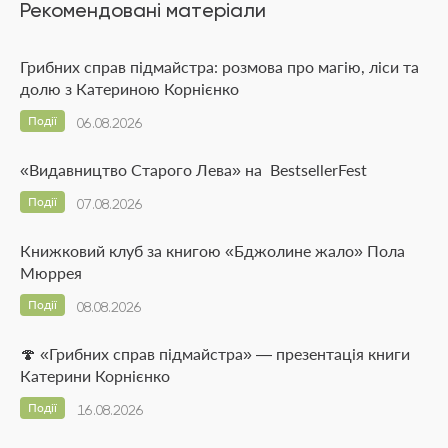
Рекомендовані матеріали
Грибних справ підмайстра: розмова про магію, ліси та
долю з Катериною Корнієнко
Події
06.08.2026
«Видавництво Старого Лева» на BestsellerFest
Події
07.08.2026
Книжковий клуб за книгою «Бджолине жало» Пола
Мюррея
Події
08.08.2026
🍄 «Грибних справ підмайстра» — презентація книги
Катерини Корнієнко
Події
16.08.2026