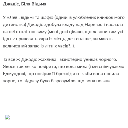
Джадіс, Біла Відьма
У «Леві, відьмі та шафі» (одній із улюблених книжок мого
дитинства) Джадіс здобула владу над Нарнією і наслала
на неї столітню зиму (мені досі цікаво, що ж вони там усі
їдять: привозять харч із місць, де тепліше, чи мають
величезний запас із літніх часів?..).
Та все ж Джадіс жахлива і майстерно уникає чорного.
Якось так легко повірити, що вона мила (і ми співчуваємо
Едмундові, що повірив її брехні); а от якби вона носила
чорне, то відразу було б зрозуміло, що вона погана.