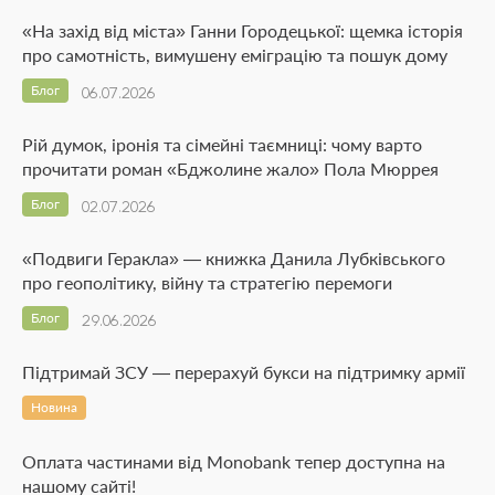
«На захід від міста» Ганни Городецької: щемка історія
про самотність, вимушену еміграцію та пошук дому
Блог
06.07.2026
Рій думок, іронія та сімейні таємниці: чому варто
прочитати роман «Бджолине жало» Пола Мюррея
Блог
02.07.2026
«Подвиги Геракла» — книжка Данила Лубківського
про геополітику, війну та стратегію перемоги
Блог
29.06.2026
Підтримай ЗСУ — перерахуй букси на підтримку армії
Новина
Оплата частинами від Monobank тепер доступна на
нашому сайті!