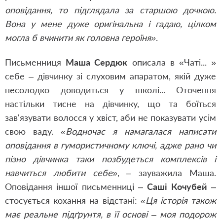
оповідання, то підглядала за старшою дочкою.
Вона у мене дуже оригінальна і гадаю, цілком
могла б вчинити як головна героїня»
.
Письменниця
Маша Сердюк
описала в «Чаті... »
себе – дівчинку зі слуховим апаратом, якій дуже
несолодко доводиться у школі... Оточення
настільки тисне на дівчинку, що та боїться
зав'язувати волосся у хвіст, аби не показувати усім
свою ваду.
«Водночас я намагалася написати
оповідання в гумористичному ключі, адже рано чи
пізно дівчинка таки позбудеться комплексів і
навчиться любити себе»
, – зауважила Маша.
Оповідання іншої письменниці –
Саші Кочубей
–
стосується кохання на відстані:
«Ця історія також
має реальне підґрунтя, в її основі – моя подорож