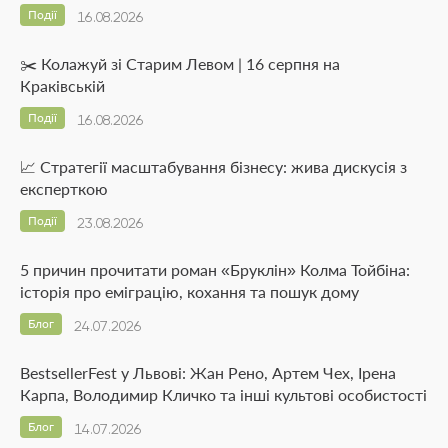
Події
16.08.2026
✂️ Колажуй зі Старим Левом | 16 серпня на
Краківській
Події
16.08.2026
📈 Стратегії масштабування бізнесу: жива дискусія з
експерткою
Події
23.08.2026
5 причин прочитати роман «Бруклін» Колма Тойбіна:
історія про еміграцію, кохання та пошук дому
Блог
24.07.2026
BestsellerFest у Львові: Жан Рено, Артем Чех, Ірена
Карпа, Володимир Кличко та інші культові особистості
Блог
14.07.2026