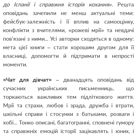
до Іспанії і справжня історія кохання»
. Решта
оповідань зачепили не менш актуальні теми:
фейсбук-залежність і її вплив на самооцінку,
конфлікти з вчителями, «рожеві мрії» та невдачі
пов'язані з ними... Усі авторки сходяться в одному:
мета цієї книги – стати хорошим другом для її
власниці, допомогти й підтримати в непрості
моменти.
«Чат для дівчат»
– дванадцять оповідань від
сучасних українських письменниць, що
торкаються важливих тем підліткового життя.
Мрії та страхи, любов і зрада, дружба і втрати,
шкільні справи і стосунки з батьками, розваги і
хобі... Тонко описані, багатогранні, сповнені гумору
та справжніх емоцій історії зацікавлять і юних, і