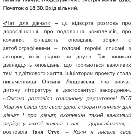
Початок о 18:30. Вхід вільний.
«Чат для дівчат»
– це відверта розмова про
дорослішання, про подолання комплексів, про
кохання. Більшість оповідань збірки є
автобіографічними – головні героїні списані з
авторок, їхніх рідних чи друзів. Так виникло
дванадцять оповідань, що торкаються важливих
тем підліткового життя. Ініціатором проекту стала
письменниця
Оксана Лущевська
, яка вивчає
дитячу літературу в докторантурі закордоном.
«Оксана розповіла головному редакторові ВСЛ
Мар'яні Савці про свою ідею: створити книжку для
дівчат і про дівчат, охопивши такий важливий
період у житті кожної з нас – дорослішання,
–
розповіла
Таня Стус
. –
Коли я писала своє