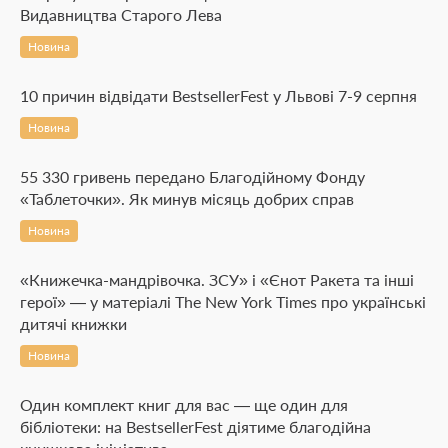
Видавництва Старого Лева
Новина
10 причин відвідати BestsellerFest у Львові 7-9 серпня
Новина
55 330 гривень передано Благодійному Фонду
«Таблеточки». Як минув місяць добрих справ
Новина
«Книжечка-мандрівочка. ЗСУ» і «Єнот Ракета та інші
герої» — у матеріалі The New York Times про українські
дитячі книжки
Новина
Один комплект книг для вас — ще один для
бібліотеки: на BestsellerFest діятиме благодійна