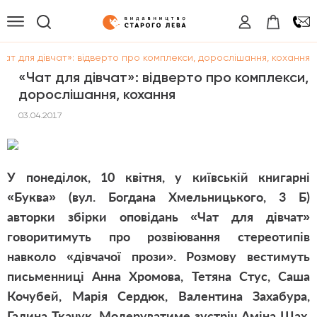
Чат для дівчат»: відверто про комплекси, дорослішання, кохання
«Чат для дівчат»: відверто про комплекси,
дорослішання, кохання
03.04.2017
У понеділок, 10 квітня, у київській книгарні
«Буква» (вул. Богдана Хмельницького, 3 Б)
авторки збірки оповідань «Чат для дівчат»
говоритимуть про розвіювання стереотипів
навколо «дівчачої прози». Розмову вестимуть
письменниці Анна Хромова, Тетяна Стус, Саша
Кочубей, Марія Сердюк, Валентина Захабура,
Галина Ткачук. Модеруватиме зустріч Аміна Шах.