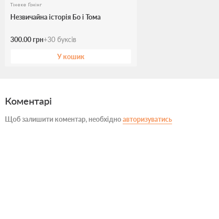
Тінеке Ґонінг
Незвичайна історія Бо і Тома
300.00 грн
+
30
буксів
У кошик
Коментарі
Щоб залишити коментар, необхідно
авторизуватись