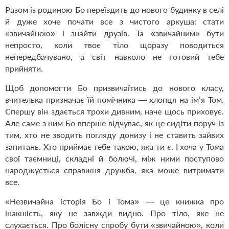
Разом із родиною Бо переїздить до нового будинку в селі
й дуже хоче почати все з чистого аркуша: стати
«звичайною» і знайти друзів. Та «звичайним» бути
непросто, коли твоє тіло щоразу поводиться
непередбачувано, а світ навколо не готовий тебе
прийняти.
Щоб допомогти Бо призвичаїтись до нового класу,
вчителька призначає їй помічника — хлопця на ім’я Том.
Спершу він здається трохи дивним, наче щось приховує.
Але саме з ним Бо вперше відчуває, як це сидіти поруч із
тим, хто не зводить погляду донизу і не ставить зайвих
запитань. Хто приймає тебе такою, яка ти є. І хоча у Тома
свої таємниці, складні й болючі, між ними поступово
народжується справжня дружба, яка може витримати
все.
«Незвичайна історія Бо і Тома» — це книжка про
інакшість, яку не завжди видно. Про тіло, яке не
слухається. Про болісну спробу бути «звичайною», коли