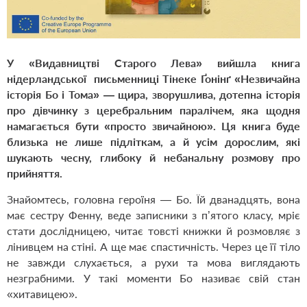
У «Видавництві Старого Лева» вийшла книга
нідерландської письменниці Тінеке Ґонінґ «Незвичайна
історія Бо і Тома» — щира, зворушлива, дотепна історія
про дівчинку з церебральним паралічем, яка щодня
намагається бути «просто звичайною». Ця книга буде
близька не лише підліткам, а й усім дорослим, які
шукають чесну, глибоку й небанальну розмову про
прийняття.
Знайомтесь, головна героїня — Бо. Їй дванадцять, вона
має сестру Фенну, веде записники з п’ятого класу, мріє
стати дослідницею, читає товсті книжки й розмовляє з
лінивцем на стіні. А ще має спастичність. Через це її тіло
не завжди слухається, а рухи та мова виглядають
незграбними. У такі моменти Бо називає свій стан
«хитавицею».