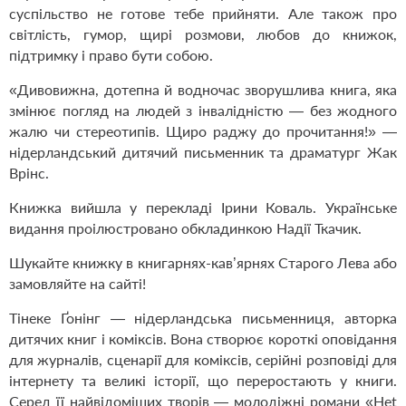
суспільство не готове тебе прийняти. Але також про
світлість, гумор, щирі розмови, любов до книжок,
підтримку і право бути собою.
«Дивовижна, дотепна й водночас зворушлива книга, яка
змінює погляд на людей з інвалідністю — без жодного
жалю чи стереотипів. Щиро раджу до прочитання!» —
нідерландський дитячий письменник та драматург Жак
Врінс.
Книжка вийшла у перекладі Ірини Коваль. Українське
видання проілюстровано обкладинкою Надії Ткачик.
Шукайте книжку в книгарнях-кав’ярнях Старого Лева або
замовляйте на сайті!
Тінеке Ґонінг — нідерландська письменниця, авторка
дитячих книг і коміксів. Вона створює короткі оповідання
для журналів, сценарії для коміксів, серійні розповіді для
інтернету та великі історії, що переростають у книги.
Серед її найвідоміших творів — молодіжні романи «Het