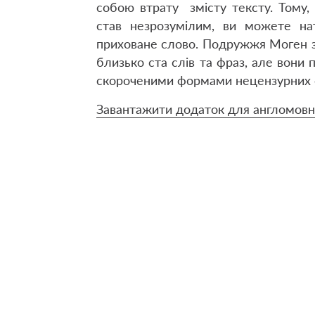
собою втрату змісту тексту. Тому,
став незрозумілим, ви можете нат
приховане слово. Подружжя Моген з
близько ста слів та фраз, але вон
скороченими формами нецензурних с
Завантажити додаток для англомов