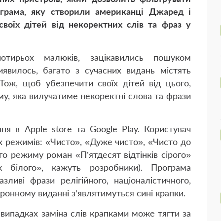
ограма, яку створили американці Джаред і
воїх дітей від некоректних слів та фраз у
тирьох малюків, зацікавились пошуком
иявилось, багато з сучасних видань містять
Тож, щоб убезпечити своїх дітей від цього,
у, яка вилучатиме некоректні слова та фрази
я в Apple store та Google Play. Користувач
х режимів: «Чисто», «Дуже чисто», «Чисто до
го режиму роман «П’ятдесят відтінків сірого»
к білого», кажуть розробники). Програма
зливі фрази релігійного, націоналістичного,
тронному виданні з’являтимуться сині крапки.
випадках заміна слів крапками може тягти за