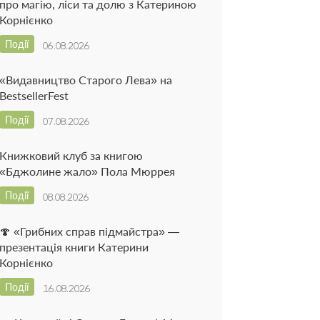
про магію, ліси та долю з Катериною
Корнієнко
Події
06.08.2026
«Видавництво Старого Лева» на
BestsellerFest
Події
07.08.2026
Книжковий клуб за книгою
«Бджолине жало» Пола Мюррея
Події
08.08.2026
🍄 «Грибних справ підмайстра» —
презентація книги Катерини
Корнієнко
Події
16.08.2026