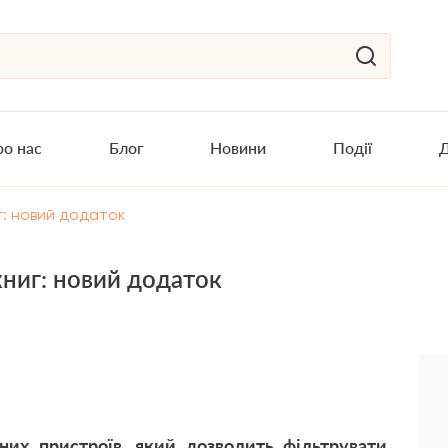
о нас
Блог
Новини
Події
Д
г: новий додаток
ниг: новий додаток
их пристроїв, який дозволить фільтрувати