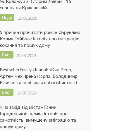
✂️ Колажуй зі Старим Левом | 16
серпня на Краківській
Події
16.08.2026
5 причин прочитати роман «Бруклін»
Колма Тойбіна: історія про еміграцію,
кохання та пошук дому
Блог
24.07.2026
BestsellerFest у Львові: Жан Рено,
Артем Чех, Ірена Карпа, Володимир
Кличко та інші культові особистості
Блог
14.07.2026
«На захід від міста» Ганни
Городецької: щемка історія про
самотність, вимушену еміграцію та
пошук дому