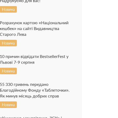
Надрукуємо для вас!
Новина
Розрахунок картою «Національний
кешбек» на сайті Видавництва
Старого Лева
Новина
10 причин відвідати BestsellerFest у
Львові 7-9 серпня
Новина
55 330 гривень передано
Благодійному Фонду «Таблеточки».
Як минув місяць добрих справ
Новина
«Книжечка-мандрівочка. ЗСУ» і