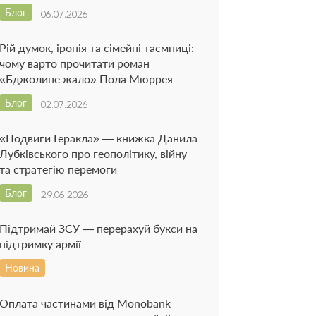
Блог
06.07.2026
Рій думок, іронія та сімейні таємниці:
чому варто прочитати роман
«Бджолине жало» Пола Мюррея
Блог
02.07.2026
«Подвиги Геракла» — книжка Данила
Лубківського про геополітику, війну
та стратегію перемоги
Блог
29.06.2026
Підтримай ЗСУ — перерахуй букси на
підтримку армії
Новина
Оплата частинами від Monobank