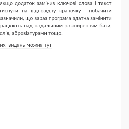
 якщо додаток замінив ключові слова і текст
иснути на відповідну крапочку і побачити
азначили, що зараз програма здатна замінити
и працюють над подальшим розширенням бази,
лів, абревіатурами тощо.
них видань можна тут