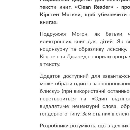
текст
и
книг. «Clean Reader» - пр
Кірстен Могени, щоб убезпечити с
книгах.
Подружжя Моген, як батьки чо
електронних книг для дітей. Як в
нецензурну та образливу лексику. 
Кірстен та Джаред створили програм
з тексту.
Додаток доступний для завантаженн
може обрати один із запропоновани
блиску» (при використанні останньо
перетвориться на «Один відтіно
видалятиме нецензурні слова, обра
гендерного типу. Замість них в елек
Розробники розуміють, що в деяких 