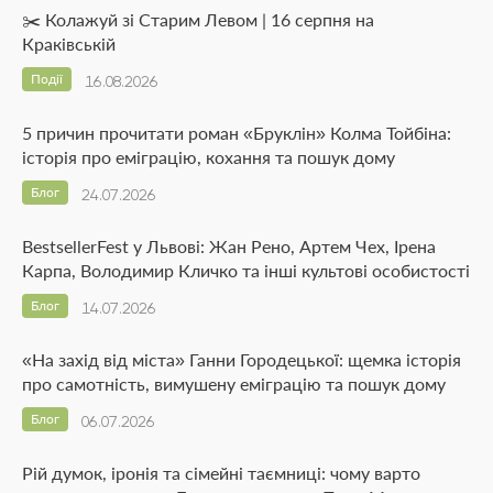
✂️ Колажуй зі Старим Левом | 16 серпня на
Краківській
Події
16.08.2026
5 причин прочитати роман «Бруклін» Колма Тойбіна:
історія про еміграцію, кохання та пошук дому
Блог
24.07.2026
BestsellerFest у Львові: Жан Рено, Артем Чех, Ірена
Карпа, Володимир Кличко та інші культові особистості
Блог
14.07.2026
«На захід від міста» Ганни Городецької: щемка історія
про самотність, вимушену еміграцію та пошук дому
Блог
06.07.2026
Рій думок, іронія та сімейні таємниці: чому варто