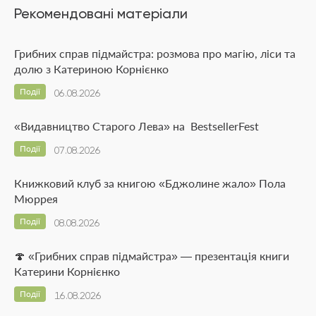
Рекомендовані матеріали
Грибних справ підмайстра: розмова про магію, ліси та
долю з Катериною Корнієнко
Події
06.08.2026
«Видавництво Старого Лева» на BestsellerFest
Події
07.08.2026
Книжковий клуб за книгою «Бджолине жало» Пола
Мюррея
Події
08.08.2026
🍄 «Грибних справ підмайстра» — презентація книги
Катерини Корнієнко
Події
16.08.2026