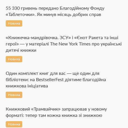
55 330 гривень передано Благодійному Фонду
«Таблеточки». Як минув місяць добрих справ
Новина
«Книжечка-мандрівочка. ЗСУ» і «Єнот Ракета та інші
герої» — у матеріалі The New York Times про українські
дитячі книжки
Новина
Один комплект книг для вас — ще один для
бібліотеки: на BestsellerFest діятиме благодійна
книжкова ініціатива
Новина
Книжковий «Трамвайчик» запрацював у новому
форматі: тепер там кожна книжка зі знижкою
Новина