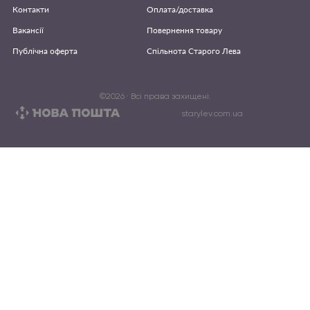
Контакти
Оплата/доставка
Вакансії
Повернення товару
Публічна оферта
Спільнота Старого Лева
©
2026
· Всі права захищені.
starylev.com.ua