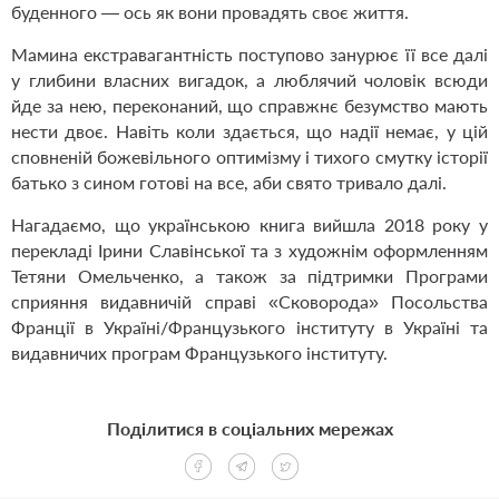
буденного — ось як вони провадять своє життя.
Мамина екстравагантність поступово занурює її все далі
у глибини власних вигадок, а люблячий чоловік всюди
йде за нею, переконаний, що справжнє безумство мають
нести двоє. Навіть коли здається, що надії немає, у цій
сповненій божевільного оптимізму і тихого смутку історії
батько з сином готові на все, аби свято тривало далі.
Нагадаємо, що українською книга вийшла 2018 року у
перекладі Ірини Славінської та з художнім оформленням
Тетяни Омельченко, а також за підтримки Програми
сприяння видавничій справі «Сковорода» Посольства
Франції в Україні/Французького інституту в Україні та
видавничих програм Французького інституту.
Поділитися в соціальних мережах