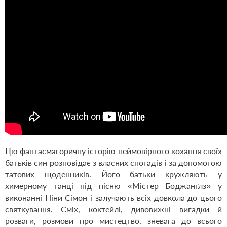
Цю фантасмагоричну історію неймовірного кохання своїх
батьків син розповідає з власних спогадів і за допомогою
татових щоденників. Його батьки кружляють у
химерному танці під пісню «Містер Боджанґлз» у
виконанні Ніни Сімон і залучають всіх довкола до цього
святкування. Сміх, коктейлі, дивовижні вигадки й
розваги, розмови про мистецтво, зневага до всього