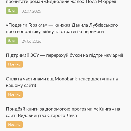
прочитати роман «Бджолине жало» Пола Мюррея
Блог
02.07.2026
«Подвиги Геракла» — книжка Данила Лубківського
про геополітику, війну та стратегію перемоги
Блог
29.06.2026
Підтримай ЗСУ — перерахуй букси на підтримку армії
Новина
Оплата частинами від Monobank тепер доступна на
нашому сайті!
Новина
Придбай книги за допомогою програми «єКнига» на
сайті Видавництва Старого Лева
Новина