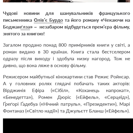
Чудові новини для шанувальників французького
письменника
Олів’є Бурдо
та його роману «
Чекаючи на
Боджан
ґ
лза
» –
незабаром відбудеться прем’єра фільму,
знятого за книгою!
Загалом продано понад 800 примірників книги у світі, а
роман видано в 30 країнах. Книга стала бестселером
одразу після виходу і здобула низку нагород. Тож не
дивно, що вона ляже в основу фільму.
Режисером майбутньої кінокартини став Режис Ройнсар.
А у головних ролях глядачі побачать таких акторів:
Вірджинія Ефіра («Сібіл», «Коханець напрокат»,
«Бенедетта»), Ромен Дюріс («Ейфель», «Серцеїд»),
Ґ
ре
ґ
орі
Ґ
адебуа («Нічний патруль», «Президенти»), Марі
Фонтаназ («Світло надії») та Джульєтт Бланш («Ейфель»).