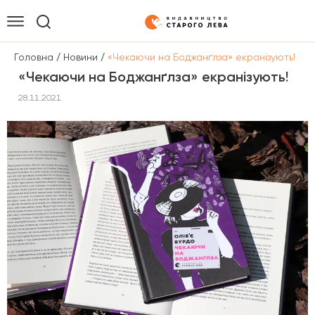
/
/
Головна
Новини
«Чекаючи на Боджанґлза» екранізують!
«Чекаючи на Боджанґлза» екранізують!
28.11.2021