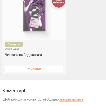
закінчився
Паперова
Олів’є Бурдо
Чекаючи на Боджанґлза
У кошик
Коментарі
Щоб залишити коментар, необхідно
авторизуватись