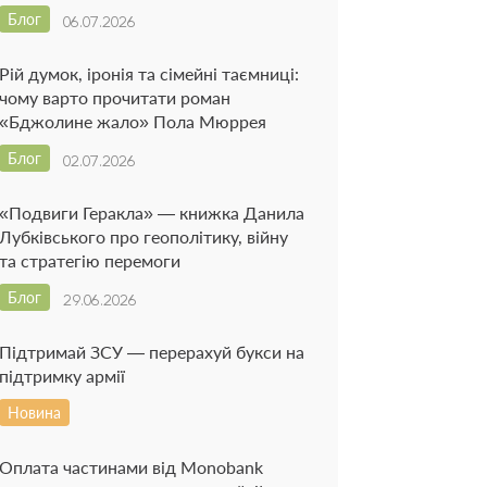
Блог
06.07.2026
Рій думок, іронія та сімейні таємниці:
чому варто прочитати роман
«Бджолине жало» Пола Мюррея
Блог
02.07.2026
«Подвиги Геракла» — книжка Данила
Лубківського про геополітику, війну
та стратегію перемоги
Блог
29.06.2026
Підтримай ЗСУ — перерахуй букси на
підтримку армії
Новина
Оплата частинами від Monobank