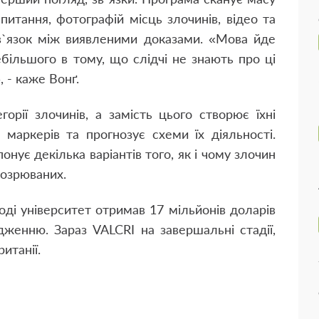
 питання, фотографій місць злочинів, відео та
зв`язок між виявленими доказами. «Мова йде
більшого в тому, що слідчі не знають про ці
, - каже Вонґ.
горії злочинів, а замість цього створює їхні
 маркерів та прогнозує схеми їх діяльності.
онує декілька варіантів того, як і чому злочин
дозрюваних.
оді університет отримав 17 мільйонів доларів
дженню. Зараз VALCRI на завершальні стадії,
итанії.