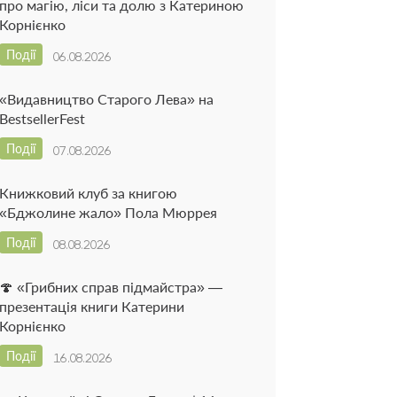
про магію, ліси та долю з Катериною
Корнієнко
Події
06.08.2026
«Видавництво Старого Лева» на
BestsellerFest
Події
07.08.2026
Книжковий клуб за книгою
«Бджолине жало» Пола Мюррея
Події
08.08.2026
🍄 «Грибних справ підмайстра» —
презентація книги Катерини
Корнієнко
Події
16.08.2026