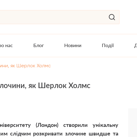
о нас
Блог
Новини
Події
Д
ини, як Шерлок Холмс
злочини, як Шерлок Холмс
іверситету (Лондон) створили унікальну
ким слідчим розкривати злочине швидше та