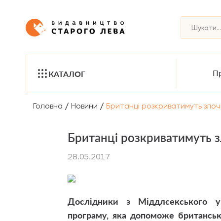
Пр
КАТАЛОГ
/
/
Головна
Новини
Британці розкриватимуть злоч
Британці розкриватимуть 
28.05.2017
Дослідники з Міддлсекського ун
програму, яка допоможе британсь