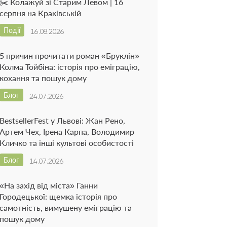
✂️ Колажуй зі Старим Левом | 16
серпня на Краківській
Події
16.08.2026
5 причин прочитати роман «Бруклін»
Колма Тойбіна: історія про еміграцію,
кохання та пошук дому
Блог
24.07.2026
BestsellerFest у Львові: Жан Рено,
Артем Чех, Ірена Карпа, Володимир
Кличко та інші культові особистості
Блог
14.07.2026
«На захід від міста» Ганни
Городецької: щемка історія про
самотність, вимушену еміграцію та
пошук дому