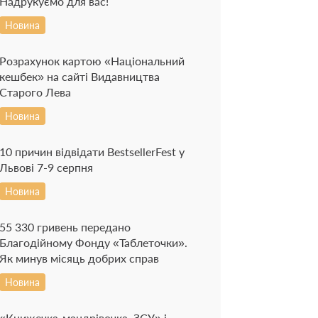
Надрукуємо для вас!
Новина
Розрахунок картою «Національний
кешбек» на сайті Видавництва
Старого Лева
Новина
10 причин відвідати BestsellerFest у
Львові 7-9 серпня
Новина
55 330 гривень передано
Благодійному Фонду «Таблеточки».
Як минув місяць добрих справ
Новина
«Книжечка-мандрівочка. ЗСУ» і