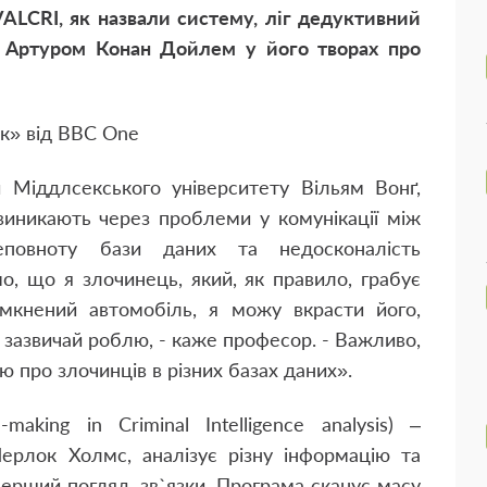
VALCRI, як назвали систему, ліг дедуктивний
 Артуром Конан Дойлем у його творах про
ок» від ВВС
One
Міддлсекського університету Вільям Вонґ,
виникають через проблеми у комунікації між
неповноту бази даних та недосконалість
о, що я злочинець, який, як правило, грабує
мкнений автомобіль, я можу вкрасти його,
 зазвичай роблю, - каже професор. - Важливо,
 про злочинців в різних базах даних».
-making in Criminal Intelligence analysis) –
ерлок Холмс, аналізує різну інформацію та
перший погляд, зв`язки. Програма сканує масу