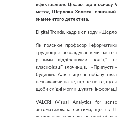
ефективніше. Цікаво, що в основу 
метод Шерлока Холмса, описаний
знаменитого детектива.
Digital Trends
, к
адр з епізоду «Шерл
Як пояснює професор інформатики 
труднощі з розслідуваннями часто 
різними відділеннями поліції, 
класифікації злочинців. «Припустим
будинки
.
Але якщо я побачу неза
незважаючи на те, що це не те, що я
щоби слідчі могли шукати інформацію
VALCRI (Visual Analytics for sense
автоматизована система, що, як Ш
встановлює між нею, не помітні на 