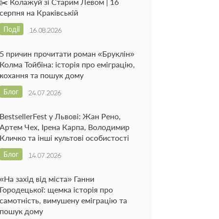
✂️ Колажуй зі Старим Левом | 16
серпня на Краківській
Події
16.08.2026
5 причин прочитати роман «Бруклін»
Колма Тойбіна: історія про еміграцію,
кохання та пошук дому
Блог
24.07.2026
BestsellerFest у Львові: Жан Рено,
Артем Чех, Ірена Карпа, Володимир
Кличко та інші культові особистості
Блог
14.07.2026
«На захід від міста» Ганни
Городецької: щемка історія про
самотність, вимушену еміграцію та
пошук дому