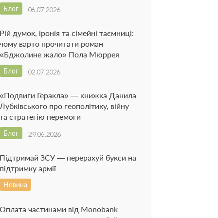
Блог
06.07.2026
Рій думок, іронія та сімейні таємниці:
чому варто прочитати роман
«Бджолине жало» Пола Мюррея
Блог
02.07.2026
«Подвиги Геракла» — книжка Данила
Лубківського про геополітику, війну
та стратегію перемоги
Блог
29.06.2026
Підтримай ЗСУ — перерахуй букси на
підтримку армії
Новина
Оплата частинами від Monobank