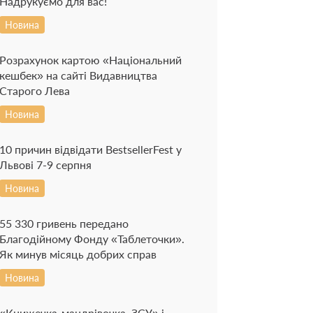
Надрукуємо для вас!
Новина
Розрахунок картою «Національний
кешбек» на сайті Видавництва
Старого Лева
Новина
10 причин відвідати BestsellerFest у
Львові 7-9 серпня
Новина
55 330 гривень передано
Благодійному Фонду «Таблеточки».
Як минув місяць добрих справ
Новина
«Книжечка-мандрівочка. ЗСУ» і