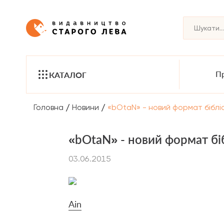
Пр
КАТАЛОГ
/
/
Головна
Новини
«bOtaN» - новий формат біблі
«bOtaN» - новий формат бі
03.06.2015
Ain