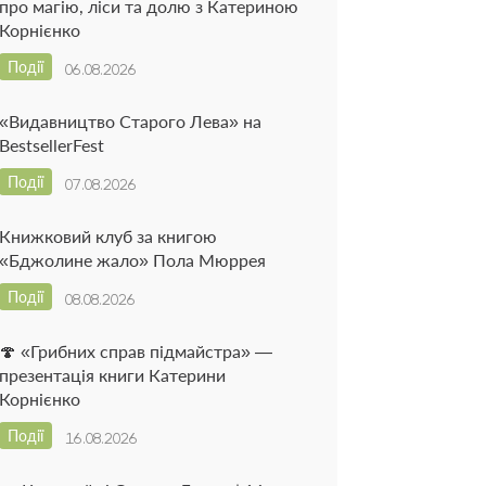
про магію, ліси та долю з Катериною
Корнієнко
Події
06.08.2026
«Видавництво Старого Лева» на
BestsellerFest
Події
07.08.2026
Книжковий клуб за книгою
«Бджолине жало» Пола Мюррея
Події
08.08.2026
🍄 «Грибних справ підмайстра» —
презентація книги Катерини
Корнієнко
Події
16.08.2026