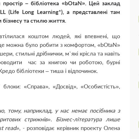
й простір – бібліотека «bOtaN». Цей заклад
L (Life Long Learning*), а представлені там
 бізнесу та стилю життя.
 втілилася коштом людей, які впевнені, що
 це можна було робити з комфортом, «bOtaN»
ри, стильні дрібнички, м`які крісла та навіть
роводити час за книгою чи роботою, бурні
 Кредо бібліотеки – тиша і відпочинок.
і блоки: «Справа», «Досвід», «Особистість»,
, тому, наприклад, у нас немає посібника з
тових стрижнів». Бізнес-література лише
st read»
, - розповідає керівник проекту Олена