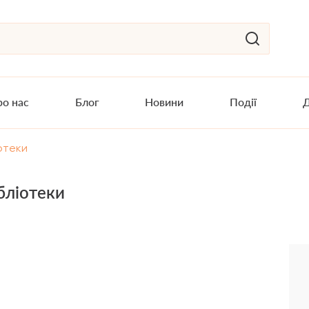
о нас
Блог
Новини
Події
Д
отеки
бліотеки