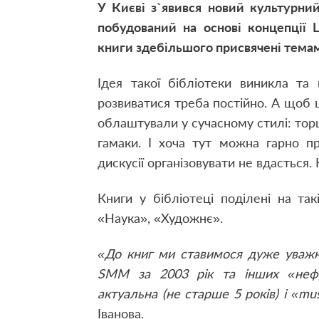
У Києві з`явився новий культурни
побудований на основі концепції LL
книги здебільшого присвячені темам
Ідея такої бібліотеки виникла та
розвиватися треба постійно. А щоб
облаштували у сучасному стилі: торше
гамаки. І хоча тут можна гарно п
дискусії організовувати не вдасться.
Книги у бібліотеці поділені на так
«Наука», «Художнє».
«До книг ми ставимося дуже уважно
SMM за 2003 рік та інших «нефри
актуальна (не старше 5 років) і «mu
Іванова.