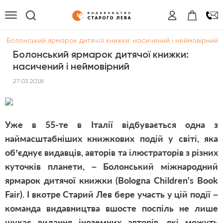
/
Болонський ярмарок дитячої книжки: насичений і неймовірний
Болонський ярмарок дитячої книжки:
насичений і неймовірний
27.03.2018
Уже в 55-те в Італії відбувається одна з
наймасштабніших книжкових подій у світі, яка
об’єднує видавців, авторів та ілюстраторів з різних
куточків планети, – Болонський міжнародний
ярмарок дитячої книжки (Bologna Children's Book
Fair). І вкотре Старий Лев бере участь у цій події –
команда видавництва вшосте поспіль не лише
шукає видання іноземних авторів, які можуть