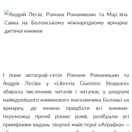
І поки автограф-сесія Романи Романишин та
Андрія Лесіва у «Libreria Giannino Stoppani»
збирала численних читачів і читачок, у шоурумі
найвідомішого книжкового магазинчика Болоньї на
ярмарку, де можна придбати всі книжки-
переможці премії різних років, розібрали усі
примірники видань творчої майстерні «Аґрафка» –