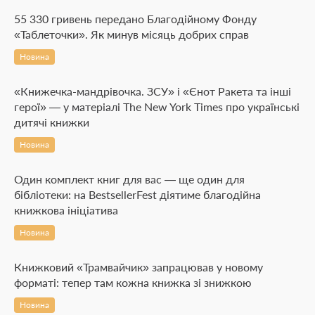
55 330 гривень передано Благодійному Фонду
«Таблеточки». Як минув місяць добрих справ
Новина
«Книжечка-мандрівочка. ЗСУ» і «Єнот Ракета та інші
герої» — у матеріалі The New York Times про українські
дитячі книжки
Новина
Один комплект книг для вас — ще один для
бібліотеки: на BestsellerFest діятиме благодійна
книжкова ініціатива
Новина
Книжковий «Трамвайчик» запрацював у новому
форматі: тепер там кожна книжка зі знижкою
Новина