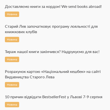
Доставляємо книги за кордон! We send books abroad!
Новина
Старий Лев започатковує програму лояльності для
книжкових клубів
Новина
Тираж нашої книги закінчився? Надрукуємо для вас!
Новина
Розрахунок картою «Національний кешбек» на сайті
Видавництва Старого Лева
Новина
10 причин відвідати BestsellerFest у Львові 7-9 серпня
Новина