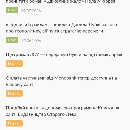
прочитати роман «Бджолине жало» Пола Мюррея
Блог
02.07.2026
«Подвиги Геракла» — книжка Данила Лубківського
про геополітику, війну та стратегію перемоги
Блог
29.06.2026
Підтримай ЗСУ — перерахуй букси на підтримку армії
Новина
Оплата частинами від Monobank тепер доступна на
нашому сайті!
Новина
Придбай книги за допомогою програми «єКнига» на
сайті Видавництва Старого Лева
Новина