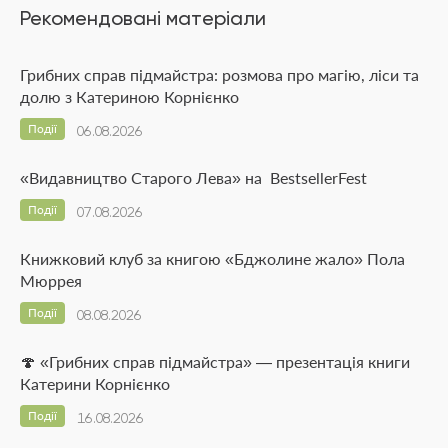
Рекомендовані матеріали
Грибних справ підмайстра: розмова про магію, ліси та
долю з Катериною Корнієнко
Події
06.08.2026
«Видавництво Старого Лева» на BestsellerFest
Події
07.08.2026
Книжковий клуб за книгою «Бджолине жало» Пола
Мюррея
Події
08.08.2026
🍄 «Грибних справ підмайстра» — презентація книги
Катерини Корнієнко
Події
16.08.2026