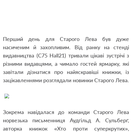
Перший день для Старого Лева був дуже
насиченим й захопливим. Від ранку на стенді
видавництва (C75 Hall21) тривали цікаві зустрічі з
різними видавцями, а чимало гостей ярмарку, які
завітали дізнатися про найяскравіші книжки, із
зацікавленнями розглядали новинки Старого Лева.
Зокрема навідалася до команди Старого Лева
норвезька письменниця Аудгільд А. Сульберґ,
авторка книжок «
Хто проти суперкрутих
»,