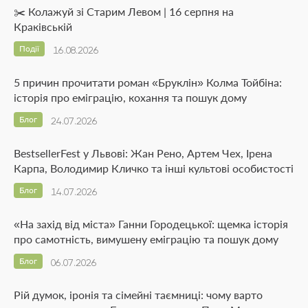
✂️ Колажуй зі Старим Левом | 16 серпня на
Краківській
Події
16.08.2026
5 причин прочитати роман «Бруклін» Колма Тойбіна:
історія про еміграцію, кохання та пошук дому
Блог
24.07.2026
BestsellerFest у Львові: Жан Рено, Артем Чех, Ірена
Карпа, Володимир Кличко та інші культові особистості
Блог
14.07.2026
«На захід від міста» Ганни Городецької: щемка історія
про самотність, вимушену еміграцію та пошук дому
Блог
06.07.2026
Рій думок, іронія та сімейні таємниці: чому варто