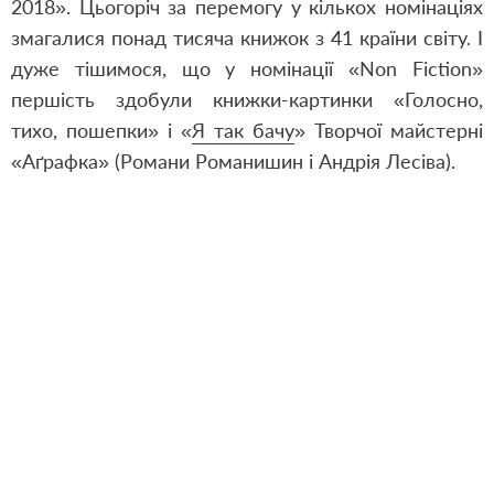
2018». Цьогоріч за перемогу у кількох номінаціях
змагалися понад тисяча книжок з 41 країни світу. І
дуже тішимося, що у номінації «Non Fiction»
першість здобули книжки-картинки «
Голосно,
тихо, пошепки
» і «
Я так бачу
» Творчої майстерні
«Аґрафка» (Романи Романишин і Андрія Лесіва).